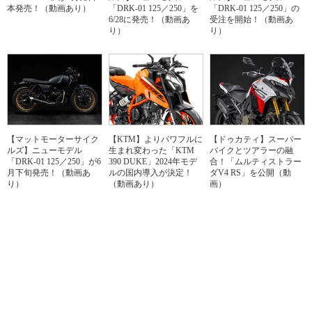
本発売！（動画あり）
「DRK-01 125／250」を
「DRK-01 125／250」の
6/28に発売！（動画あ
受注を開始！（動画あ
り）
り）
【マットモーターサイク
【KTM】よりパワフルに
【ドゥカティ】スーパー
ルズ】ニューモデル
生まれ変わった「KTM
バイクとツアラーの融
「DRK-01 125／250」が6
390 DUKE」2024年モデ
合！「ムルティストラー
月下旬発売！（動画あ
ルの国内導入が決定！
ダV4 RS」を公開（動
り）
（動画あり）
画）