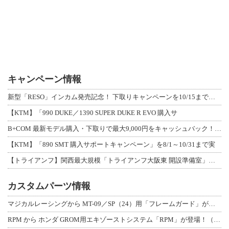
キャンペーン情報
新型「RESO」インカム発売記念！ 下取りキャンペーンを10/15まで延長して開
【KTM】「990 DUKE／1390 SUPER DUKE R EVO 購入サ
B+COM 最新モデル購入・下取りで最大9,000円をキャッシュバック！「B+F
【KTM】「890 SMT 購入サポートキャンペーン」を8/1～10/31まで実
【トライアンフ】関西最大規模「トライアンフ大阪東 開設準備室」がオープン！ 限定
カスタムパーツ情報
マジカルレーシングから MT-09／SP（24）用「フレームガード」が登場！
RPM から ホンダ GROM用エキゾーストシステム「RPM」が登場！（動画あり