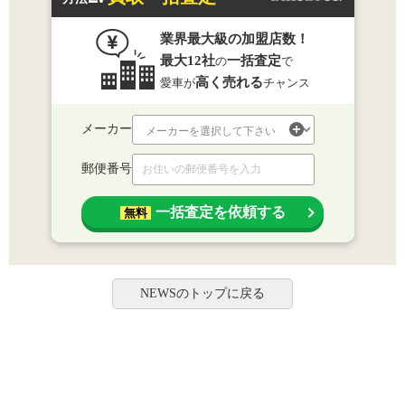
業界最大級の加盟店数！
最大12社
一括査定
の
で
高く売れる
愛車が
チャンス
メーカー
郵便番号
一括査定を依頼する
無料
NEWSのトップに戻る