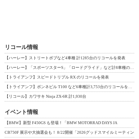
リコール情報
【ハーレー】ストリートボブなど4車種 計1285台のリコールを発表
【ハーレー】「スポーツスターS」「ロードグライド」など計8車種のリコールを発表
【トライアンフ】スピードトリプル RX のリコールを発表
【トライアンフ】ボンネビル T100 など6車種計3,753台のリコールを発表
【リコール】カワサキ Ninja ZX-6R 計1,930台
イベント情報
【BMW】新型 F450GS も登場！「BMW MOTORRAD DAYS JA
CB750F 展示や大抽選会も！ 8/22開催「2026グッドスマイルミーティン