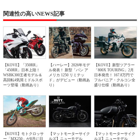
関連性の高いNEWS記事
【KOVE】「350RR」
【ハーレー】2026年モデ
【KOVE】新型ツアラー
「450RR」日本上陸！
ル発表！ 新型「パン ア
「800X TOURING」2月
WSBK300王者モデル＆
メリカ 1250 リミテッ
日本発売！ 167.8万円で
高回転4気筒ミドルスポ
ド」がデビュー（動画あ
フルパニア・クルコン全
ーツ登場（動画あり）
り）
盛り仕様（動画あり）
【KOVE】モトクロッサ
【マットモーターサイク
【マットモーターサイク
ー「MX250」が8月に日
ルズ】ニューモデル
ルズ】ニューモデル