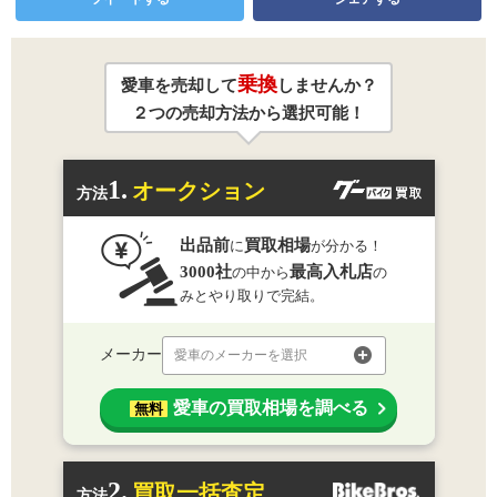
乗換
愛車を売却して
しませんか？
２つの売却方法から選択可能！
1.
オークション
方法
出品前
買取相場
に
が分かる！
3000社
最高入札店
の中から
の
みとやり取りで完結。
メーカー
愛車のメーカーを選択
愛車の買取相場を調べる
無料
2.
買取一括査定
方法