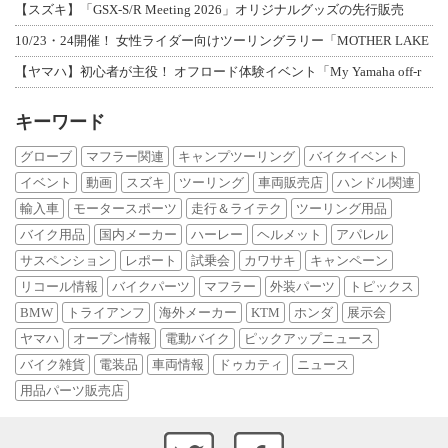
【スズキ】「GSX-S/R Meeting 2026」オリジナルグッズの先行販売
10/23・24開催！ 女性ライダー向けツーリングラリー「MOTHER LAKE
【ヤマハ】初心者が主役！ オフロード体験イベント「My Yamaha off-r
キーワード
グローブ
マフラー関連
キャンプツーリング
バイクイベント
イベント
動画
スズキ
ツーリング
車両販売店
ハンドル関連
輸入車
モータースポーツ
走行＆ライテク
ツーリング用品
バイク用品
国内メーカー
ハーレー
ヘルメット
アパレル
サスペンション
レポート
試乗会
カワサキ
キャンペーン
リコール情報
バイクパーツ
マフラー
外装パーツ
トピックス
BMW
トライアンフ
海外メーカー
KTM
ホンダ
展示会
ヤマハ
オープン情報
電動バイク
ピックアップニュース
バイク雑貨
電装品
車両情報
ドゥカティ
ニュース
用品パーツ販売店