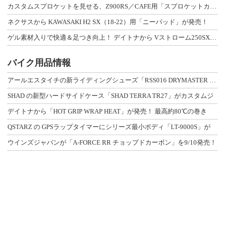
カスタムスプロケットを見せる、Z900RS／CAFE用「スプロケットカバーフルキ
ネクサスから KAWASAKI H2 SX（18-22）用「ニーパッド」が発売！
ゲル素材入りで快適＆足つき向上！ デイトナから Vストローム250SX用「快適ロ
バイク用品情報
アールエスタイチの新ライディングシューズ「RSS016 DRYMASTER スト
SHAD の新型ハードサイドケース「SHAD TERRA TR27」がカスタムジ
デイトナから「HOT GRIP WRAP HEAT」が発売！ 最高約80℃の巻き
QSTARZ の GPSラップタイマーにシリーズ最小ボディ「LT-9000S」が
ウインズジャパンが「A-FORCE RR チョップドカーボン」を9/10発売！