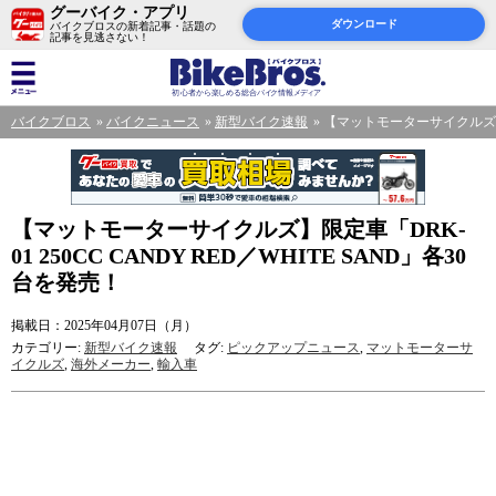
グーバイク・アプリ
ダウンロード
バイクブロスの新着記事・話題の
記事を見逃さない！
バイクブロス
バイクニュース
新型バイク速報
【マットモーターサイクルズ】限定
【マットモーターサイクルズ】限定車「DRK-
01 250CC CANDY RED／WHITE SAND」各30
台を発売！
掲載日：2025年04月07日（月）
カテゴリー:
新型バイク速報
タグ:
ピックアップニュース
,
マットモーターサ
イクルズ
,
海外メーカー
,
輸入車