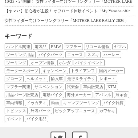
10/23・24開催！ 女性ライダー向けツーリングラリー「MOTHER LAKE
【ヤマハ】初心者が主役！ オフロード体験イベント「My Yamaha off-r
女性ライダー向けツーリングラリー「MOTHER LAKE RALLY 2026」
キーワード
ハンドル関連
電装品
BMW
マフラー
リコール情報
ヤマハ
ツーリング用品
バイクパーツ
ニュース
スズキ
ハーレー
ツーリング
オープン情報
ホンダ
バイクイベント
モータースポーツ
キャンペーン
トライアンフ
国内メーカー
グローブ
ヘルメット
輸入車
走行＆ライテク
レポート
マフラー関連
サスペンション
試乗会
車両販売店
KTM
用品パーツ販売店
電動バイク
海外メーカー
アパレル
展示会
車両情報
ドゥカティ
動画
キャンプツーリング
バイク雑貨
トピックス
外装パーツ
ピックアップニュース
カワサキ
イベント
バイク用品