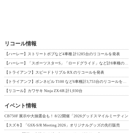
リコール情報
【ハーレー】ストリートボブなど4車種 計1285台のリコールを発表
【ハーレー】「スポーツスターS」「ロードグライド」など計8車種のリコールを発表
【トライアンフ】スピードトリプル RX のリコールを発表
【トライアンフ】ボンネビル T100 など6車種計3,753台のリコールを発表
【リコール】カワサキ Ninja ZX-6R 計1,930台
イベント情報
CB750F 展示や大抽選会も！ 8/22開催「2026グッドスマイルミーティン
【スズキ】「GSX-S/R Meeting 2026」オリジナルグッズの先行販売