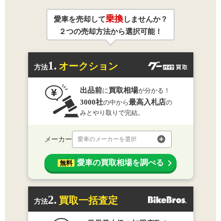
乗換
愛車を売却して
しませんか？
２つの売却方法から選択可能！
1.
オークション
方法
出品前
買取相場
に
が分かる！
3000社
最高入札店
の中から
の
みとやり取りで完結。
メーカー
愛車のメーカーを選択
愛車の買取相場を調べる
無料
2.
買取一括査定
方法