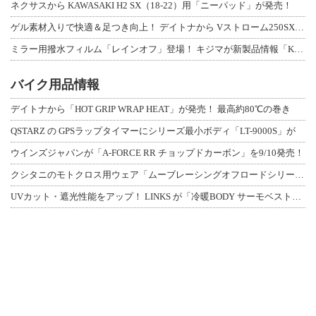
ネクサスから KAWASAKI H2 SX（18-22）用「ニーパッド」が発売！
ゲル素材入りで快適＆足つき向上！ デイトナから Vストローム250SX用「快適ロ
ミラー用撥水フィルム「レインオフ」登場！ キジマが新製品情報「KIJIMA NE
バイク用品情報
デイトナから「HOT GRIP WRAP HEAT」が発売！ 最高約80℃の巻き
QSTARZ の GPSラップタイマーにシリーズ最小ボディ「LT-9000S」が
ウインズジャパンが「A-FORCE RR チョップドカーボン」を9/10発売！
クシタニのモトクロス用ウェア「ムーブレーシングオフロードシリーズ」3アイテムが登
UVカット・遮光性能をアップ！ LINKS が「冷暖BODY サーモベスト」改良