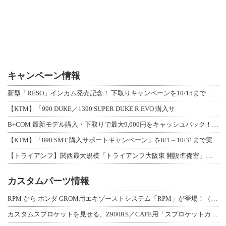
キャンペーン情報
新型「RESO」インカム発売記念！ 下取りキャンペーンを10/15まで延長して開
【KTM】「990 DUKE／1390 SUPER DUKE R EVO 購入サ
B+COM 最新モデル購入・下取りで最大9,000円をキャッシュバック！「B+F
【KTM】「890 SMT 購入サポートキャンペーン」を8/1～10/31まで実
【トライアンフ】関西最大規模「トライアンフ大阪東 開設準備室」がオープン！ 限定
カスタムパーツ情報
RPM から ホンダ GROM用エキゾーストシステム「RPM」が登場！（動画あり
カスタムスプロケットを見せる、Z900RS／CAFE用「スプロケットカバーフルキ