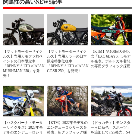
関連性の高いNEWS記事
【マットモーターサイク
【マットモーターサイク
【KTM】第100回大会記
ルズ】専用カモフラ柄ペ
ルズ】専用カラーの日本
念「EXC 6DAYS」5モデ
イントの日本限定車
限定特別仕様車
ル発表、ポルトガル着想
「BENNY’S.LTD.×JAPAN
「BENNY’S.LTD.×JAPAN
の専用グラフィック採用
MUSHMAN 250」を発
GT-SR 250」を発売！
売！
【ハスクバーナ・モータ
【KTM】2027年モデルの
【ドゥカティ】モンスタ
ーサイクルズ】2027年モ
エンデューロシリーズを
ー＋に新色「スポーツ」
デルのエンデューロシリ
発表、新グラフィック採
を追加して7/25発売、S4