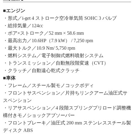
■エンジン
・形式／i-get 4 ストローク空冷単気筒 SOHC 3 バルブ
・総排気量／124cc
・ボア×ストローク／52 mm × 58.6 mm
・最高出力／10.6HP（7.9 kW） / 7,250 rpm
・最大トルク／10.9 Nm/ 5,750 rpm
・燃料システム／電子制御式燃料噴射システム
・トランスミッション／自動無段階変速（CVT）
・クラッチ／自動遠心乾式クラッチ
■車体
・フレーム／スチール製モノコックボディ
・フロントサスペンション／片持ちリンクアーム油圧式サ
スペンション
・リアサスペンション／4 段階スプリングプリロード調整機
構付きモノショックアブソーバー
・フロントブレーキ／油圧式 200 mm ステンレススチール製
ディスク ABS