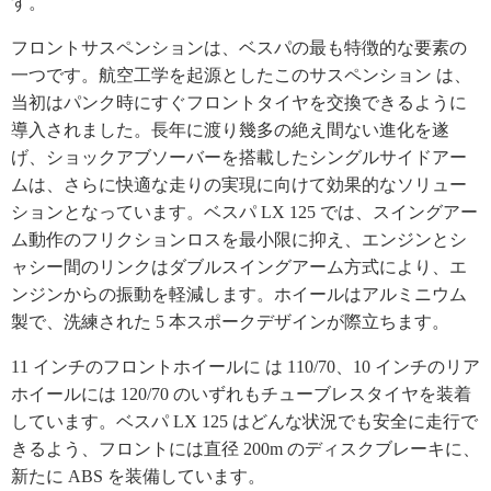
す。
フロントサスペンションは、ベスパの最も特徴的な要素の
一つです。航空工学を起源としたこのサスペンション は、
当初はパンク時にすぐフロントタイヤを交換できるように
導入されました。長年に渡り幾多の絶え間ない進化を遂
げ、ショックアブソーバーを搭載したシングルサイドアー
ムは、さらに快適な走りの実現に向けて効果的なソリュー
ションとなっています。ベスパ LX 125 では、スイングアー
ム動作のフリクションロスを最小限に抑え、エンジンとシ
ャシー間のリンクはダブルスイングアーム方式により、エ
ンジンからの振動を軽減します。ホイールはアルミニウム
製で、洗練された 5 本スポークデザインが際立ちます。
11 インチのフロントホイールに は 110/70、10 インチのリア
ホイールには 120/70 のいずれもチューブレスタイヤを装着
しています。ベスパ LX 125 はどんな状況でも安全に走行で
きるよう、フロントには直径 200m のディスクブレーキに、
新たに ABS を装備しています。