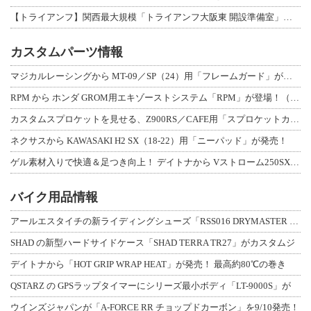
【トライアンフ】関西最大規模「トライアンフ大阪東 開設準備室」がオープン！ 限定
カスタムパーツ情報
マジカルレーシングから MT-09／SP（24）用「フレームガード」が登場！
RPM から ホンダ GROM用エキゾーストシステム「RPM」が登場！（動画あり
カスタムスプロケットを見せる、Z900RS／CAFE用「スプロケットカバーフルキ
ネクサスから KAWASAKI H2 SX（18-22）用「ニーパッド」が発売！
ゲル素材入りで快適＆足つき向上！ デイトナから Vストローム250SX用「快適ロ
バイク用品情報
アールエスタイチの新ライディングシューズ「RSS016 DRYMASTER スト
SHAD の新型ハードサイドケース「SHAD TERRA TR27」がカスタムジ
デイトナから「HOT GRIP WRAP HEAT」が発売！ 最高約80℃の巻き
QSTARZ の GPSラップタイマーにシリーズ最小ボディ「LT-9000S」が
ウインズジャパンが「A-FORCE RR チョップドカーボン」を9/10発売！