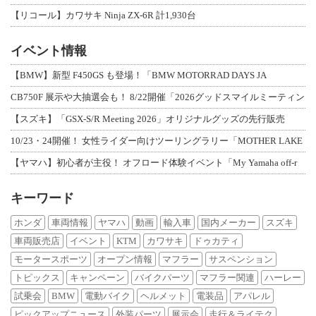
【リコール】カワサキ Ninja ZX-6R 計1,930台
イベント情報
【BMW】新型 F450GS も登場！「BMW MOTORRAD DAYS JA
CB750F 展示や大抽選会も！ 8/22開催「2026グッドスマイルミーティン
【スズキ】「GSX-S/R Meeting 2026」オリジナルグッズの先行販売
10/23・24開催！ 女性ライダー向けツーリングラリー「MOTHER LAKE
【ヤマハ】初心者が主役！ オフロード体験イベント「My Yamaha off-r
キーワード
ホンダ
車両情報
ヤマハ
動画
輸入車
国内メーカー
スズキ
車両販売店
イベント
KTM
カワサキ
ドゥカティ
モータースポーツ
オープン情報
マフラー
サスペンション
トピックス
キャンペーン
バイクパーツ
マフラー関連
ハーレー
試乗会
BMW
電動バイク
ヘルメット
電装品
アパレル
ピックアップニュース
外装パーツ
展示会
走行＆ライテク