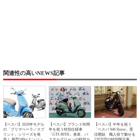
関連性の高いNEWS記事
【ベスパ】2026年モデル
【ベスパ】ブランド80周
【ベスパ】午年を祝う
の「プリマベーラ／スプ
年を祝う特別仕様車
「ベスパ 946 Horse」受
リント」シリーズを発
「GTS 80TH」発表、パ
注開始 職人技で魅せる
売！ 新型180ccエンジン
ステルグリーンの特別カ
220万円の特別限定車