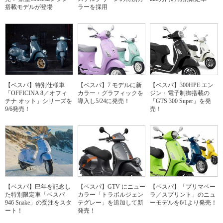
搭載モデルが登場
ラーを採用
【ベスパ】特別仕様車
【ベスパ】7 モデルに新
【ベスパ】300HPE エン
「OFFICINA 8／オフィ
カラー・グラフィックを
ジン・電子制御搭載の
チナ オット」シリーズを
導入し5/24に発売！
「GTS 300 Super」を発
9/6発売！
売！
【ベスパ】巳年を記念し
【ベスパ】GTV にニュー
【ベスパ】「プリマベー
た特別限定車「ベスパ
カラー「トラボルジェン
ラ／スプリント」のニュ
946 Snake」の受注をスタ
テグレー」を追加して新
ーモデルを6/1より発売！
ート！
発売！