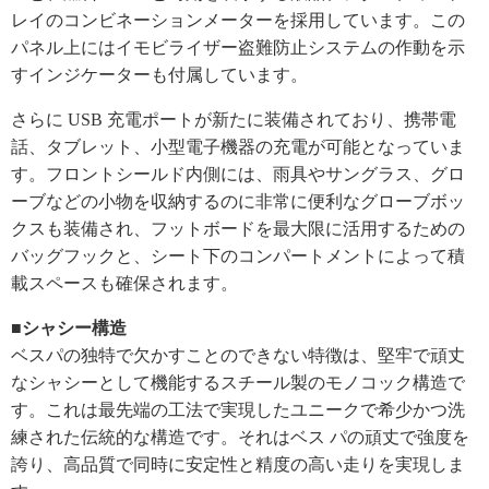
レイのコンビネーションメーターを採用しています。この
パネル上にはイモビライザー盗難防止システムの作動を示
すインジケーターも付属しています。
さらに USB 充電ポートが新たに装備されており、携帯電
話、タブレット、小型電子機器の充電が可能となっていま
す。フロントシールド内側には、雨具やサングラス、グロ
ーブなどの小物を収納するのに非常に便利なグローブボッ
クスも装備され、フットボードを最大限に活用するための
バッグフックと、シート下のコンパートメントによって積
載スペースも確保されます。
■シャシー構造
ベスパの独特で欠かすことのできない特徴は、堅牢で頑丈
なシャシーとして機能するスチール製のモノコック構造で
す。これは最先端の工法で実現したユニークで希少かつ洗
練された伝統的な構造です。それはベス パの頑丈で強度を
誇り、高品質で同時に安定性と精度の高い走りを実現しま