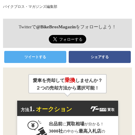
バイクブロス・マガジンズ編集部
Twitterで
@BikeBrosMagazin
をフォローしよう！
ツイートする
シェアする
乗換
愛車を売却して
しませんか？
２つの売却方法から選択可能！
1.
オークション
方法
出品前
買取相場
に
が分かる！
3000社
最高入札店
の中から
の