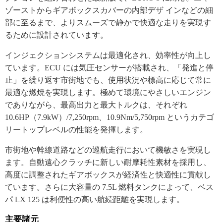
ゾーストからギアボックスカバーの内部デザ インなどの細
部に至るまで、よりスムーズで静かで快適な走りを実現す
るために設計されています。
インジェクションシステムは最適化され、効率性が向上し
ています。ECU には気圧センサーが搭載され、「発進と停
止」を繰り返す市街地でも、使用状況や標高に応じて常に
最適な燃焼を実現します。極めて環境にやさしいエンジン
でありながら、最高出力と最大トルクは、それぞれ
10.6HP（7.9kW）/7,250rpm、10.9Nm/5,750rpm というカテゴ
リートップレベルの性能を発揮します。
市街地や幹線道路などの巡航走行において機敏さを実現し
ます。自動遠心クラッチに新しい耐摩耗性素材を採用し、
高度に調整されたギアボックスが経済性と快適性に貢献し
ています。さらに大容量の 7.5L 燃料タンクによって、ベス
パ LX 125 は利便性の高い航続距離を実現します。
主要諸元