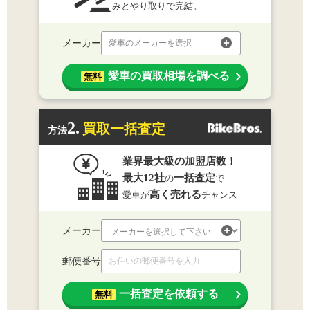
みとやり取りで完結。
メーカー
愛車のメーカーを選択
愛車の買取相場を調べる
無料
2.
買取一括査定
方法
業界最大級の加盟店数！
最大12社
一括査定
の
で
高く売れる
愛車が
チャンス
メーカー
郵便番号
一括査定を依頼する
無料