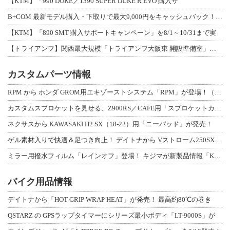
【KTM】「990 DUKE／1390 SUPER DUKE R EVO 購入サ
B+COM 最新モデル購入・下取りで最大9,000円をキャッシュバック！「B+F
【KTM】「890 SMT 購入サポートキャンペーン」を8/1～10/31まで実
【トライアンフ】関西最大規模「トライアンフ大阪東 開設準備室」がオープン！ 限定
カスタムパーツ情報
RPM から ホンダ GROM用エキゾーストシステム「RPM」が登場！（動画あり
カスタムスプロケットを見せる、Z900RS／CAFE用「スプロケットカバーフルキ
ネクサスから KAWASAKI H2 SX（18-22）用「ニーパッド」が発売！
ゲル素材入りで快適＆足つき向上！ デイトナから Vストローム250SX用「快適ロ
ミラー用撥水フィルム「レインオフ」登場！ キジマが新製品情報「KIJIMA NE
バイク用品情報
デイトナから「HOT GRIP WRAP HEAT」が発売！ 最高約80℃の巻き
QSTARZ の GPSラップタイマーにシリーズ最小ボディ「LT-9000S」が