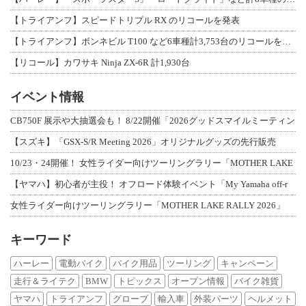
【トライアンフ】スピードトリプル RX のリコールを発表
【トライアンフ】ボンネビル T100 など6車種計3,753台のリコールを発表
【リコール】カワサキ Ninja ZX-6R 計1,930台
イベント情報
CB750F 展示や大抽選会も！ 8/22開催「2026グッドスマイルミーティン
【スズキ】「GSX-S/R Meeting 2026」オリジナルグッズの先行販売
10/23・24開催！ 女性ライダー向けツーリングラリー「MOTHER LAKE
【ヤマハ】初心者が主役！ オフロード体験イベント「My Yamaha off-r
女性ライダー向けツーリングラリー「MOTHER LAKE RALLY 2026」
キーワード
ハーレー
電動バイク
バイク用品
ツーリング
キャンペーン
走行＆ライテク
BMW
トピックス
オープン情報
バイク雑貨
ヤマハ
トライアンフ
グローブ
輸入車
外装パーツ
ヘルメット