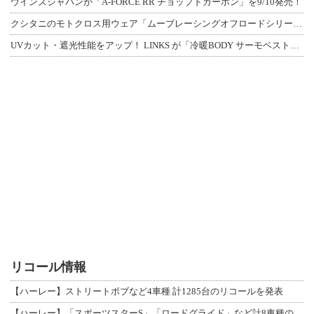
ウインズジャパンが「A-FORCE RR チョップドカーボン」を9/10発売！
クシタニのモトクロス用ウェア「ムーブレーシングオフロードシリーズ」3アイテムが登
UVカット・遮光性能をアップ！ LINKS が「冷暖BODY サーモベスト」改良
リコール情報
【ハーレー】ストリートボブなど4車種 計1285台のリコールを発表
【ハーレー】「スポーツスターS」「ロードグライド」など計8車種のリコールを発表