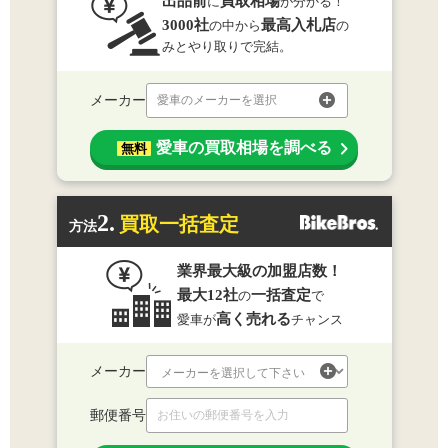
出品前
買取相場
に
が分かる！
3000社
最高入札店
の中から
の
みとやり取りで完結。
メーカー
愛車のメーカーを選択
愛車の買取相場を調べる
無料
2.
買取一括査定
方法
業界最大級の加盟店数！
最大12社
一括査定
の
で
高く売れる
愛車が
チャンス
メーカー
郵便番号