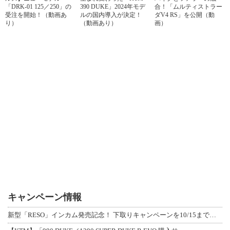
「DRK-01 125／250」の
390 DUKE」2024年モデ
合！「ムルティストラー
受注を開始！（動画あ
ルの国内導入が決定！
ダV4 RS」を公開（動
り）
（動画あり）
画）
キャンペーン情報
新型「RESO」インカム発売記念！ 下取りキャンペーンを10/15まで延長して開