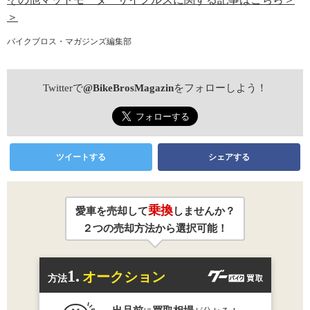
＞
バイクブロス・マガジンズ編集部
Twitterで
@BikeBrosMagazin
をフォローしよう！
ツイートする
シェアする
乗換
愛車を売却して
しませんか？
２つの売却方法から選択可能！
1.
オークション
方法