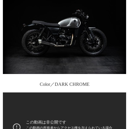
Color／DARK CHROME