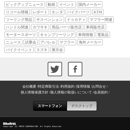
ピックアップニュース
動画
イベント
国内メーカー
リコール情報
レポート
ホンダ
バイクパーツ
KTM
ツーリング用品
サスペンション
ドゥカティ
マフラー関連
ハンドル関連
カワサキ
用品パーツ販売店
車両販売店
モータースポーツ
キャンプツーリング
車両情報
電装品
ニュース
試乗会
アパレル
マフラー
海外メーカー
バイクイベント
スズキ
展示会
会社概要
特定商取引法
利用規約
採用情報
お問合せ
個人情報保護方針
個人情報の取扱いについて
会員規約
スマートフォン
デスクトップ