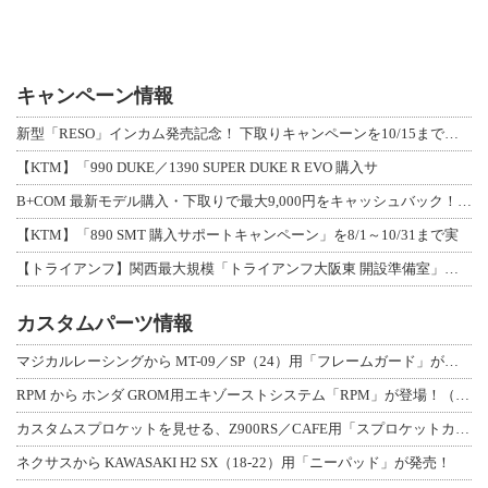
キャンペーン情報
新型「RESO」インカム発売記念！ 下取りキャンペーンを10/15まで延長して開
【KTM】「990 DUKE／1390 SUPER DUKE R EVO 購入サ
B+COM 最新モデル購入・下取りで最大9,000円をキャッシュバック！「B+F
【KTM】「890 SMT 購入サポートキャンペーン」を8/1～10/31まで実
【トライアンフ】関西最大規模「トライアンフ大阪東 開設準備室」がオープン！ 限定
カスタムパーツ情報
マジカルレーシングから MT-09／SP（24）用「フレームガード」が登場！
RPM から ホンダ GROM用エキゾーストシステム「RPM」が登場！（動画あり
カスタムスプロケットを見せる、Z900RS／CAFE用「スプロケットカバーフルキ
ネクサスから KAWASAKI H2 SX（18-22）用「ニーパッド」が発売！