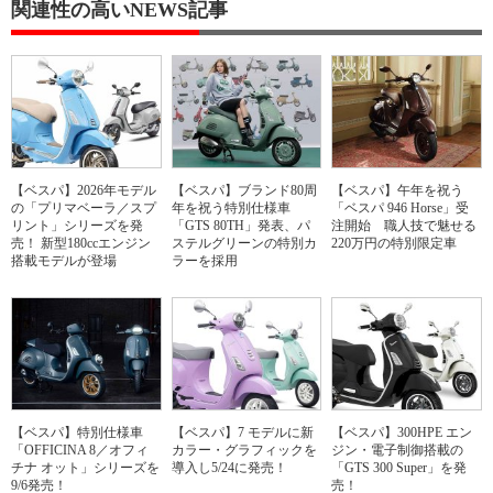
関連性の高いNEWS記事
【ベスパ】2026年モデル
【ベスパ】ブランド80周
【ベスパ】午年を祝う
の「プリマベーラ／スプ
年を祝う特別仕様車
「ベスパ 946 Horse」受
リント」シリーズを発
「GTS 80TH」発表、パ
注開始 職人技で魅せる
売！ 新型180ccエンジン
ステルグリーンの特別カ
220万円の特別限定車
搭載モデルが登場
ラーを採用
【ベスパ】特別仕様車
【ベスパ】7 モデルに新
【ベスパ】300HPE エン
「OFFICINA 8／オフィ
カラー・グラフィックを
ジン・電子制御搭載の
チナ オット」シリーズを
導入し5/24に発売！
「GTS 300 Super」を発
9/6発売！
売！