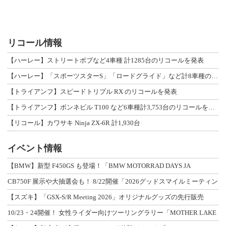
リコール情報
【ハーレー】ストリートボブなど4車種 計1285台のリコールを発表
【ハーレー】「スポーツスターS」「ロードグライド」など計8車種のリコールを発表
【トライアンフ】スピードトリプル RX のリコールを発表
【トライアンフ】ボンネビル T100 など6車種計3,753台のリコールを発表
【リコール】カワサキ Ninja ZX-6R 計1,930台
イベント情報
【BMW】新型 F450GS も登場！「BMW MOTORRAD DAYS JA
CB750F 展示や大抽選会も！ 8/22開催「2026グッドスマイルミーティン
【スズキ】「GSX-S/R Meeting 2026」オリジナルグッズの先行販売
10/23・24開催！ 女性ライダー向けツーリングラリー「MOTHER LAKE