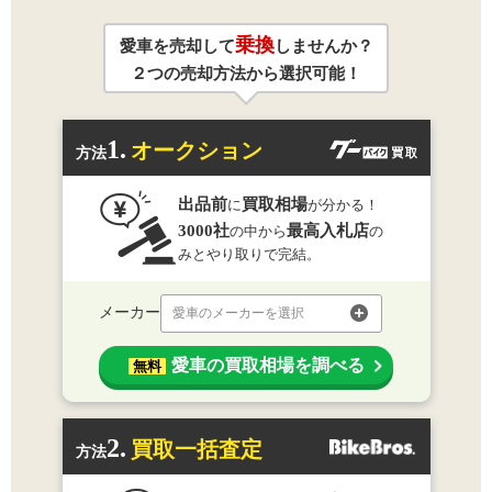
乗換
愛車を売却して
しませんか？
２つの売却方法から選択可能！
1.
オークション
方法
出品前
買取相場
に
が分かる！
3000社
最高入札店
の中から
の
みとやり取りで完結。
メーカー
愛車のメーカーを選択
愛車の買取相場を調べる
無料
2.
買取一括査定
方法