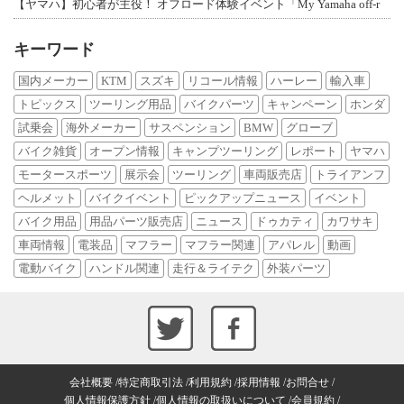
【ヤマハ】初心者が主役！ オフロード体験イベント「My Yamaha off-r
キーワード
国内メーカー
KTM
スズキ
リコール情報
ハーレー
輸入車
トピックス
ツーリング用品
バイクパーツ
キャンペーン
ホンダ
試乗会
海外メーカー
サスペンション
BMW
グローブ
バイク雑貨
オープン情報
キャンプツーリング
レポート
ヤマハ
モータースポーツ
展示会
ツーリング
車両販売店
トライアンフ
ヘルメット
バイクイベント
ピックアップニュース
イベント
バイク用品
用品パーツ販売店
ニュース
ドゥカティ
カワサキ
車両情報
電装品
マフラー
マフラー関連
アパレル
動画
電動バイク
ハンドル関連
走行＆ライテク
外装パーツ
会社概要
特定商取引法
利用規約
採用情報
お問合せ
個人情報保護方針
個人情報の取扱いについて
会員規約