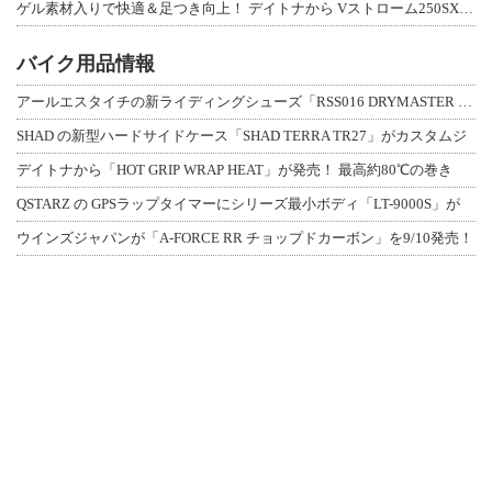
ゲル素材入りで快適＆足つき向上！ デイトナから Vストローム250SX用「快適ロ
バイク用品情報
アールエスタイチの新ライディングシューズ「RSS016 DRYMASTER スト
SHAD の新型ハードサイドケース「SHAD TERRA TR27」がカスタムジ
デイトナから「HOT GRIP WRAP HEAT」が発売！ 最高約80℃の巻き
QSTARZ の GPSラップタイマーにシリーズ最小ボディ「LT-9000S」が
ウインズジャパンが「A-FORCE RR チョップドカーボン」を9/10発売！