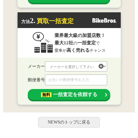
2.
買取一括査定
方法
業界最大級の加盟店数！
最大12社
一括査定
の
で
高く売れる
愛車が
チャンス
メーカー
郵便番号
一括査定を依頼する
無料
NEWSのトップに戻る