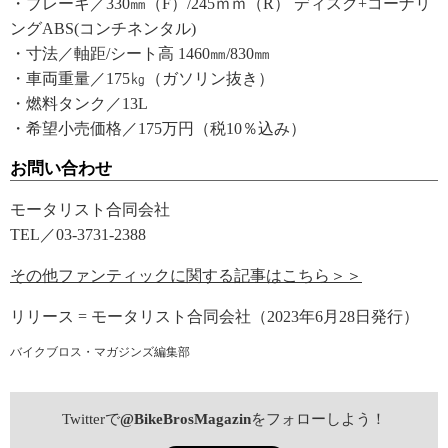
・ブレーキ／330㎜（F）/245ｍｍ（R） ディスク+コーナリ
ングABS(コンチネンタル)
・寸法／軸距/シート高 1460㎜/830㎜
・車両重量／175㎏（ガソリン抜き）
・燃料タンク／13L
・希望小売価格／175万円（税10％込み）
お問い合わせ
モータリスト合同会社
TEL／03-3731-2388
その他ファンティックに関する記事はこちら＞＞
リリース = モータリスト合同会社（2023年6月28日発行）
バイクブロス・マガジンズ編集部
Twitterで
@BikeBrosMagazin
をフォローしよう！