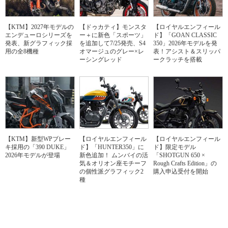
【KTM】2027年モデルの
【ドゥカティ】モンスタ
【ロイヤルエンフィール
エンデューロシリーズを
ー＋に新色「スポーツ」
ド】「GOAN CLASSIC
発表、新グラフィック採
を追加して7/25発売、S4
350」2026年モデルを発
用の全8機種
オマージュのグレー×レ
表！アシスト＆スリッパ
ーシングレッド
ークラッチを搭載
【KTM】新型WPブレー
【ロイヤルエンフィール
【ロイヤルエンフィール
キ採用の「390 DUKE」
ド】「HUNTER350」に
ド】限定モデル
2026年モデルが登場
新色追加！ ムンバイの活
「SHOTGUN 650 ×
気＆オリオン座モチーフ
Rough Crafts Edition」の
の個性派グラフィック2
購入申込受付を開始
種