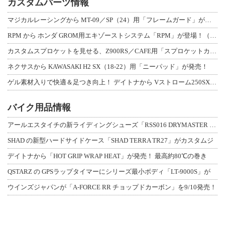
カスタムパーツ情報
マジカルレーシングから MT-09／SP（24）用「フレームガード」が登場！
RPM から ホンダ GROM用エキゾーストシステム「RPM」が登場！（動画あり
カスタムスプロケットを見せる、Z900RS／CAFE用「スプロケットカバーフルキ
ネクサスから KAWASAKI H2 SX（18-22）用「ニーパッド」が発売！
ゲル素材入りで快適＆足つき向上！ デイトナから Vストローム250SX用「快適ロ
バイク用品情報
アールエスタイチの新ライディングシューズ「RSS016 DRYMASTER スト
SHAD の新型ハードサイドケース「SHAD TERRA TR27」がカスタムジ
デイトナから「HOT GRIP WRAP HEAT」が発売！ 最高約80℃の巻き
QSTARZ の GPSラップタイマーにシリーズ最小ボディ「LT-9000S」が
ウインズジャパンが「A-FORCE RR チョップドカーボン」を9/10発売！