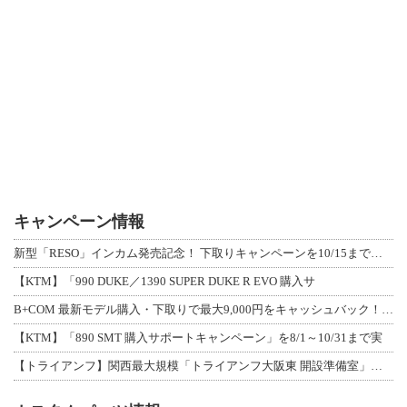
キャンペーン情報
新型「RESO」インカム発売記念！ 下取りキャンペーンを10/15まで延長して開
【KTM】「990 DUKE／1390 SUPER DUKE R EVO 購入サ
B+COM 最新モデル購入・下取りで最大9,000円をキャッシュバック！「B+F
【KTM】「890 SMT 購入サポートキャンペーン」を8/1～10/31まで実
【トライアンフ】関西最大規模「トライアンフ大阪東 開設準備室」がオープン！ 限定