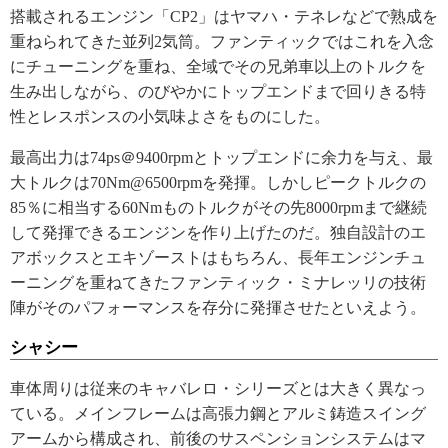
搭載されるエンジン「CP2」はヤマハ・テネレなどで熟成を
重ねられてきた並列2気筒。ファンティックではこれを入念
にチューニングを重ね、全域でその兄弟車以上のトルクを
生み出しながら、のびやかにトップエンドまで回りきる特
性とレスポンスの小気味よさをものにした。
最高出力は74ps＠9400rpmとトップエンドに余力を与え、最
大トルクは70Nm@6500rpmを発揮。しかしピークトルクの
85％に相当する60Nmものトルクがその先8000rpmまで継続
して発揮できるエンジンを作り上げたのだ。独自設計のエ
アボックスとエキゾーストはもちろん、長年エンジンチュ
ーニングを重ねてきたファンティック・ミナレッリの技術
陣がそのパフォーマンスを存分に発揮させたといえよう。
シャシー
車体周りは従来のキャバレロ・シリーズとは大きく異なっ
ている。メインフレームは高張力鋼とアルミ鋳造スイング
アームから構成され、前後のサスペンションシステムはマ