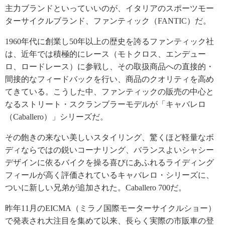
主力ブランドといっていいのが、イタリアのスポーツモー
ターサイクルブランド、ファンティック（FANTIC）だ。
1960年代に創業し50年以上の歴史を誇るファンティック社
は、近年では積極的にレース（モトクロス、エンデュー
ロ、ロードレース）に参戦し、その取扱商品への直接的・
間接的なフィードバックを行い、商品のクオリティを高め
てきている。こうした中、ファンティックの販売の中心と
なるストリート・スクランブラーモデルが「キャバレロ
（Caballero）」シリーズだ。
その飽きの来ない美しいスタイリング、驚くほど軽量なボ
ディならではの鋭いコーナリング、バランスよいシャシー
デザインに依るバイクを操る喜びにあふれるライディング
フィールが高く評価されているキャバレロ・シリーズに、
ついに新しい兄弟が追加された。Caballero 700だ。
昨年11月のEICMA（ミラノ国際モーターサイクルショー）
で発表され大注目を集めて以来、長らく実際の市販車の登