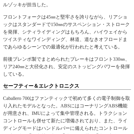
ルゾッキが担当した。
フロントフォークは45㎜と堅牢さを誇りながら、リアショ
ックはスタンダードで150㎜のサスペンション・ストローク
を発揮、シティライディングはもちろん、ハイウェイから
ツイスティなワインディング、林道、道なきオフロードま
であらゆるシーンでの最適化が行われたと考えている。
前後ブレンボ製でまとめられたブレーキはフロント330㎜、
リア240㎜と大径化され、安定のストッピングパワーを発揮
している。
セーフティー＆エレクトロニクス
Caballero 700はファンティックで初めて多くの電子制御を取
り入れたモデルとなった。ABSにはコーナリングABS機能
が用意され、IMUによって集中管理される。トラクション
コントロールも併せて新たに増備されており、また、ライ
ディングモードはハンドルバーに備えられたコントロール