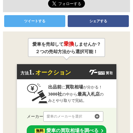
ツイートする
シェアする
乗換
愛車を売却して
しませんか？
２つの売却方法から選択可能！
1.
オークション
方法
出品前
買取相場
に
が分かる！
3000社
最高入札店
の中から
の
みとやり取りで完結。
メーカー
愛車のメーカーを選択
愛車の買取相場を調べる
無料