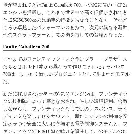
場が望まれてきたFantic Caballero 700。水冷2気筒の『CP2』
エンジンを搭載し、これまで世界中で高く評価かされてき
た125/250/500㏄の兄弟車の特徴を損なうことなく、それど
ころか卓越したパフォーマンスを持つ、次元の異なる新世
代のスクランブラーとしての満を持しての登場となった。
Fantic Caballero 700
これまでのファンティック・スクランブラー・ブラザース
たちとはボルト1本から異なって作りこまれたキャバレロ
700は、まったく新しいプロジェクトとして生まれたモデル
だ。
新たに採用された689㏄の2気筒エンジンは、ファンティッ
クの技術陣によって磨きなおされ、厳しい環境規制に合致
しながらも、ファンティックならではのレスポンス、ライ
ディングを楽しませるサウンド、新たにマシンの制御を安
定させつつ安全に大いに寄与する電子制御システムと、フ
ァンティックの R＆D 陣が総力を傾注してこのモデルのた