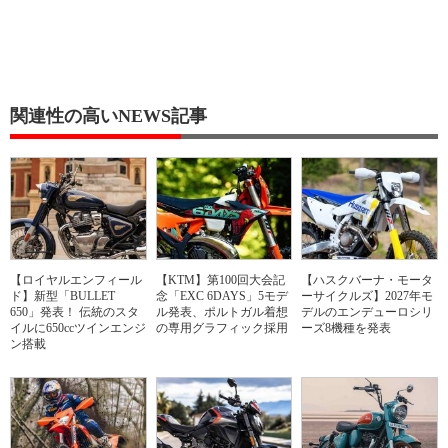
関連性の高いNEWS記事
【ロイヤルエンフィール
【KTM】第100回大会記
【ハスクバーナ・モータ
ド】新型「BULLET
念「EXC 6DAYS」5モデ
ーサイクルズ】2027年モ
650」発表！ 伝統のスタ
ル発表、ポルトガル着想
デルのエンデューロシリ
イルに650ccツインエンジ
の専用グラフィック採用
ーズ8機種を発表
ン搭載