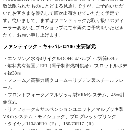
数は限られたものにとどまる見通しですが、ご予約いただ
いたお客さまを優先して順次出荷させていただく予定で
す。従いまして、まずはファンティックお取り扱いのディ
ーラーあるいはプロショップにて車両のご予約をいただき
たく、お願い申し上げます。
ファンティック・キャバレロ700 主要諸元
・エンジン／水冷4サイクルDOHC4バルブ・2気筒689㏄
・燃料共有装置／EFI（電子制御燃料供給）/スロットルボデ
ィ径38㎜
・フレーム／高張力鋼クロームモリブデン製スチールフレ
ーム
・フロントフォーク／マルゾッキ製VRMシステム、45㎜計
倒立式
・リアフォーク＆サスペンションユニット／マルゾッキ製
VRｍシステム・モノショック、プログレッシブリンク
・タイヤ／110/80R19（F）、150/70R17（R）