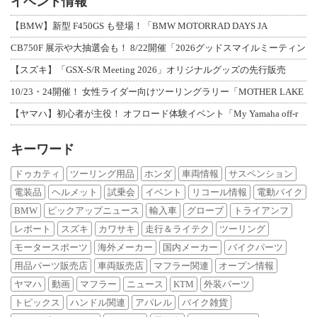
イベント情報
【BMW】新型 F450GS も登場！「BMW MOTORRAD DAYS JA
CB750F 展示や大抽選会も！ 8/22開催「2026グッドスマイルミーティン
【スズキ】「GSX-S/R Meeting 2026」オリジナルグッズの先行販売
10/23・24開催！ 女性ライダー向けツーリングラリー「MOTHER LAKE
【ヤマハ】初心者が主役！ オフロード体験イベント「My Yamaha off-r
キーワード
ドゥカティ
ツーリング用品
ホンダ
車両情報
サスペンション
電装品
ヘルメット
試乗会
イベント
リコール情報
電動バイク
BMW
ピックアップニュース
輸入車
グローブ
トライアンフ
レポート
スズキ
カワサキ
走行＆ライテク
ツーリング
モータースポーツ
海外メーカー
国内メーカー
バイクパーツ
用品パーツ販売店
車両販売店
マフラー関連
オープン情報
ヤマハ
動画
マフラー
ニュース
KTM
外装パーツ
トピックス
ハンドル関連
アパレル
バイク雑貨