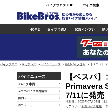
バイクブロスTOP
バイク検索
中古バイ
カタログ検
ショップ検
ク・新車検
索
索
索
HOME
タイプで選ぶ
試乗インプレ
購
スポーツ＆ネ
原付＆ミニバ
アメリカン＆
ビッグスクー
オフロード
試乗インプレ
ホンダ
ヤマハ
スズキ
カワサキ
ハーレー
BMW
トライアンフ
ドゥカティ
購
ホ
ヤ
ス
カ
イキッド
イク
クルーザー
ター
一覧
一
バイクブロス
マガジンズ
バイクニュース
新型バイク速報
【ベスパ】コラボ
【ベスパ】
バイクニュース
Primaver
バイク車両
全てのバイク車両情報
7/11に発
国内メーカー
掲載日： 2020年07月09日（木）
海外メーカー
カテゴリー:
新型バイク速報
タ