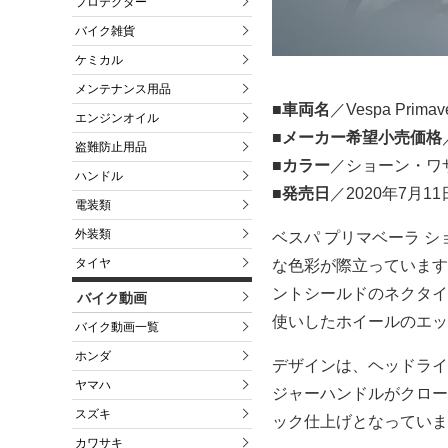
プロテクター
バイク雑貨
ケミカル
メンテナンス用品
■車両名
／Vespa Prima
エンジンオイル
■メーカー希望小売価格
盗難防止用品
■カラー
／ショーン・ワ
ハンドル
■発売日
／2020年7月1
電装類
外装類
ベスパ プリマベーラ 
タイヤ
な色彩が際立っています
ントシールドのネクタイ
バイク動画
使いしたホイールのエッ
バイク動画一覧
ホンダ
デザインは、ヘッドライ
ヤマハ
ジャーハンドルがクロー
スズキ
ック仕上げとなっていま
カワサキ