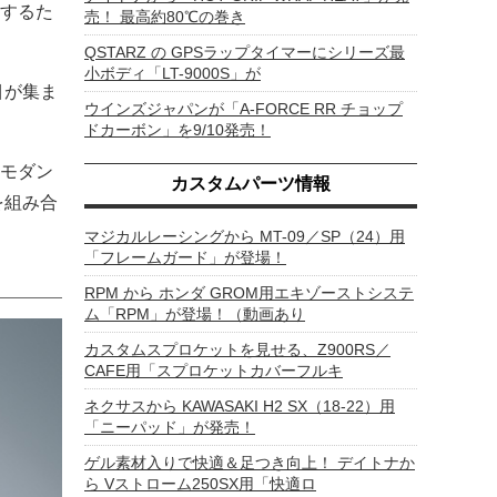
するた
売！ 最高約80℃の巻き
QSTARZ の GPSラップタイマーにシリーズ最
小ボディ「LT-9000S」が
目が集ま
ウインズジャパンが「A-FORCE RR チョップ
ドカーボン」を9/10発売！
モダン
カスタムパーツ情報
を組み合
マジカルレーシングから MT-09／SP（24）用
「フレームガード」が登場！
RPM から ホンダ GROM用エキゾーストシステ
ム「RPM」が登場！（動画あり
カスタムスプロケットを見せる、Z900RS／
CAFE用「スプロケットカバーフルキ
ネクサスから KAWASAKI H2 SX（18-22）用
「ニーパッド」が発売！
ゲル素材入りで快適＆足つき向上！ デイトナか
ら Vストローム250SX用「快適ロ