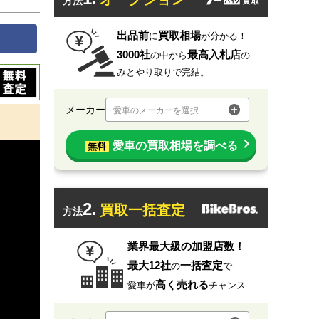
方法
出品前
買取相場
に
が分かる！
3000社
最高入札店
の中から
の
みとやり取りで完結。
メーカー
愛車のメーカーを選択
愛車の買取相場を調べる
無料
2.
買取一括査定
方法
業界最大級の加盟店数！
最大12社
一括査定
の
で
高く売れる
愛車が
チャンス