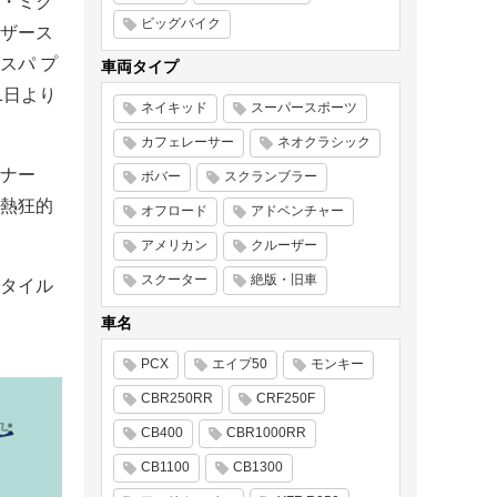
・ミク
ビッグバイク
ザース
スパ プ
車両タイプ
1日より
ネイキッド
スーパースポーツ
カフェレーサー
ネオクラシック
ナー
ボバー
スクランブラー
熱狂的
オフロード
アドベンチャー
アメリカン
クルーザー
スクーター
絶版・旧車
タイル
車名
PCX
エイプ50
モンキー
CBR250RR
CRF250F
CB400
CBR1000RR
CB1100
CB1300