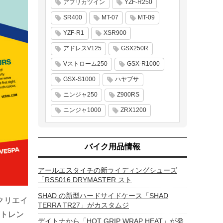
アフリカツイン
YZF-R250
SR400
MT-07
MT-09
YZF-R1
XSR900
アドレスV125
GSX250R
Vストローム250
GSX-R1000
GSX-S1000
ハヤブサ
ニンジャ250
Z900RS
ニンジャ1000
ZRX1200
バイク用品情報
アールエスタイチの新ライディングシューズ
「RSS016 DRYMASTER スト
SHAD の新型ハードサイドケース「SHAD
クリエイ
TERRA TR27」がカスタムジ
トレン
デイトナから「HOT GRIP WRAP HEAT」が発