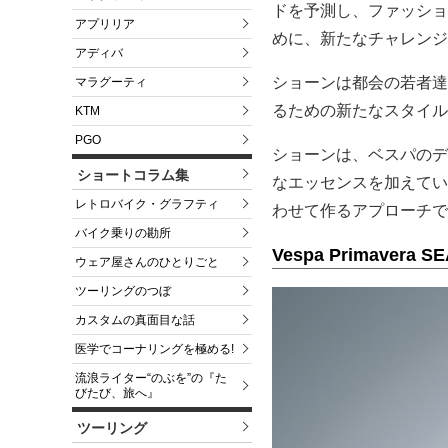
ドを予測し、ファッショ
アプリリア
めに、新たなチャレンジ
アディバ
ショーンは都会の若者達
マラグーティ
るための新たなスタイル
KTM
PGO
ショーンは、ベスパのデ
ショートコラム集
なエッセンスを加えてい
レトロバイク・グラフティ
わせて作るアプローチで
バイク乗りの勘所
Vespa Primavera
ウェア屋さんのひとりごと
ツーリングのつぼ
カスタムの真面目な話
医学でコーナリングを極める!
流浪ライター“のぶを”の『た
びたび、旅へ』
ツーリング