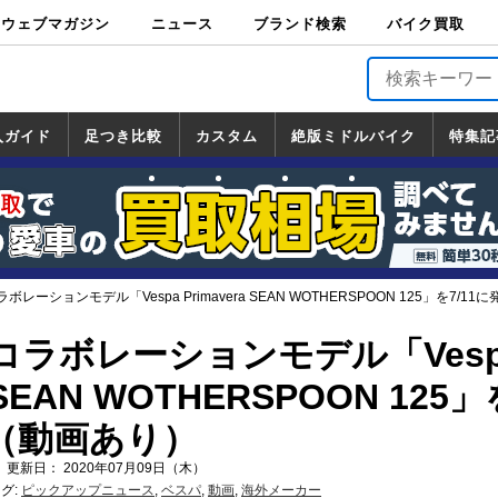
ウェブマガジン
ニュース
ブランド検索
バイク買取
バイクブロス・
原付＆ミニバイ
スポーツ＆ネイ
アメリカン＆ツ
ビッグスクータ
オフロード
バージンハーレ
バージンBMW
バージンドゥカ
バージントライ
ニュース
車両情報
イベント
キャンペ
トピック
バイク用
バイクパ
書籍・
サポート
お知らせ
ブランドを検
ブランドボイ
バイク買取
マガジンズ
ク
キッド
アラー
ー
ー
ティ
アンフ
TOP
ーン
ス
品
ーツ
DVD
索
ス
入ガイド
足つき比較
カスタム
絶版ミドルバイク
特集記
入ガイド
ンダ
マハ
ズキ
ワサキ
カスタム
ホンダ
ヤマハ
スズキ
カワサキ
道の駅調査隊
ツーリング情報局
日本の道50選
国道めぐり
林道ツーリング
絶版ミドルバイク
ホンダ
ヤマハ
スズキ
カワサキ
覧
一覧
一覧
レーションモデル「Vespa Primavera SEAN WOTHERSPOON 125」を7/1
コラボレーションモデル「Vesp
a SEAN WOTHERSPOON 125
売（動画あり）
 更新日： 2020年07月09日（木）
グ:
ピックアップニュース
,
ベスパ
,
動画
,
海外メーカー