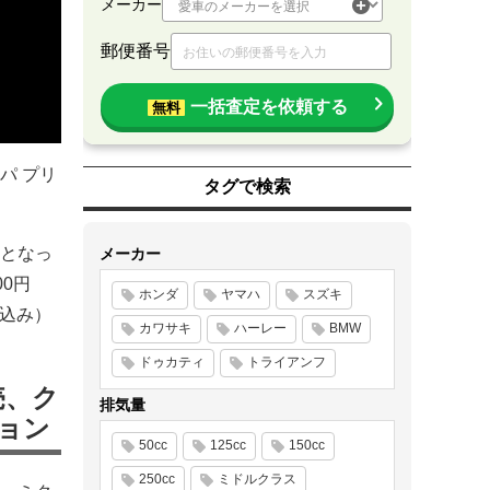
メーカー
郵便番号
一括査定を依頼する
無料
パ プリ
タグで検索
となっ
メーカー
0円
ホンダ
ヤマハ
スズキ
％込み）
カワサキ
ハーレー
BMW
ドゥカティ
トライアンフ
売、ク
排気量
ョン
50cc
125cc
150cc
250cc
ミドルクラス