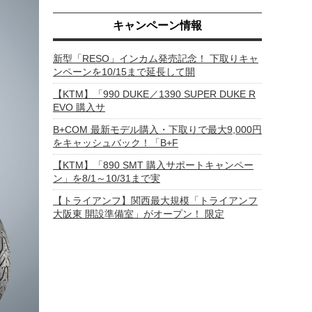
キャンペーン情報
新型「RESO」インカム発売記念！ 下取りキャ
ンペーンを10/15まで延長して開
【KTM】「990 DUKE／1390 SUPER DUKE R
EVO 購入サ
B+COM 最新モデル購入・下取りで最大9,000円
をキャッシュバック！「B+F
【KTM】「890 SMT 購入サポートキャンペー
ン」を8/1～10/31まで実
【トライアンフ】関西最大規模「トライアンフ
大阪東 開設準備室」がオープン！ 限定