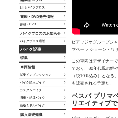
日刊バイクブロス
書籍・DVD発売情報
書籍・DVD
バイクブロスのお知らせ
バイクブロス通販
ピアッジオグループジャ
マベーラ ショーン・ワザ
バイク記事
特集
この車両はデザイナーで
車両情報
ており、80年代風の鮮や
試乗インプレッション
（税10％込み）となる。
バイク購入ガイド
も販売される予定だ。
カスタムバイク
ベスパ プリマベ
旧車・絶版バイク
リエイティブで
絶版ミドルバイク
購入基礎知識