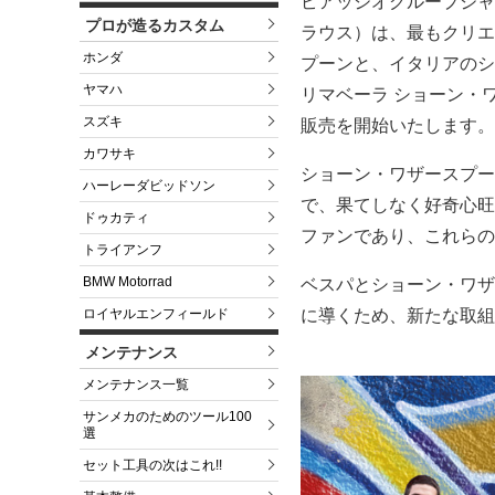
ピアッジオグループジャ
プロが造るカスタム
ラウス）は、最もクリエ
ホンダ
プーンと、イタリアのシ
ヤマハ
リマベーラ ショーン・
スズキ
販売を開始いたします。
カワサキ
ショーン・ワザースプー
ハーレーダビッドソン
で、果てしなく好奇心旺
ドゥカティ
ファンであり、これらの
トライアンフ
BMW Motorrad
ベスパとショーン・ワザ
に導くため、新たな取組
ロイヤルエンフィールド
メンテナンス
メンテナンス一覧
サンメカのためのツール100
選
セット工具の次はこれ!!