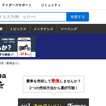
ライダーズサポート
コミュニティ
ライダーズサポート
バイク輸送
バイクガレージライ
バイク車両保険
ロードサービス
バイク試乗
コミュニティ
日記
ツーリング
カスタム
TOP
フ
TOP
事
トピックス
メンテナンス
ツーリング
トピックス
ホンダ
ヤマハ
スズキ
カワサキ
ハーレーダ
BMW
ドゥカティ
トライアン
メンテナンス
基本整備
部位別メンテ
工具の使い方
ツール100選
メンテのうん
一覧
ビッドソン
フ
一覧
ちく
1に発売（動画あり）
a
乗換
愛車を売却して
しませんか？
」を
２つの売却方法から選択可能！
1.
オークション