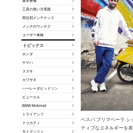
基本整備
工具の使い方実践
部位別メンテナンス
メンテのウンチク
ユーザー車検
トピックス
ホンダ
ヤマハ
スズキ
カワサキ
ハーレーダビッドソン
ビューエル
BMW Motorrad
トライアンフ
ベスパ プリマベーラ 
ドゥカティ
ティブなエネルギーを表
モトグッツィ