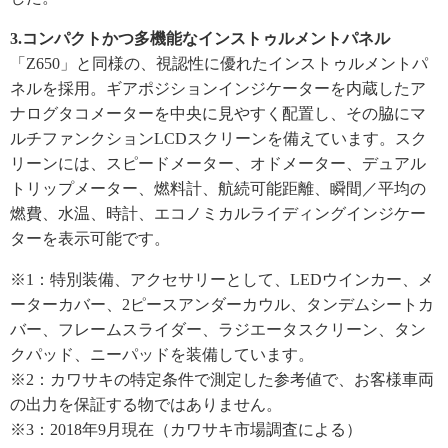
3.コンパクトかつ多機能なインストゥルメントパネル
「Z650」と同様の、視認性に優れたインストゥルメントパ
ネルを採用。ギアポジションインジケーターを内蔵したア
ナログタコメーターを中央に見やすく配置し、その脇にマ
ルチファンクションLCDスクリーンを備えています。スク
リーンには、スピードメーター、オドメーター、デュアル
トリップメーター、燃料計、航続可能距離、瞬間／平均の
燃費、水温、時計、エコノミカルライディングインジケー
ターを表示可能です。
※1：特別装備、アクセサリーとして、LEDウインカー、メ
ーターカバー、2ピースアンダーカウル、タンデムシートカ
バー、フレームスライダー、ラジエータスクリーン、タン
クパッド、ニーパッドを装備しています。
※2：カワサキの特定条件で測定した参考値で、お客様車両
の出力を保証する物ではありません。
※3：2018年9月現在（カワサキ市場調査による）