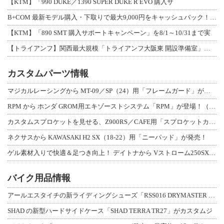
【KTM】「990 DUKE／1390 SUPER DUKE R EVO 購入サ
B+COM 最新モデル購入・下取りで最大9,000円をキャッシュバック！「B+F
【KTM】「890 SMT 購入サポートキャンペーン」を8/1～10/31まで実
【トライアンフ】関西最大規模「トライアンフ大阪東 開設準備室」がオープン！ 限定
カスタムパーツ情報
マジカルレーシングから MT-09／SP（24）用「フレームガード」が登場！
RPM から ホンダ GROM用エキゾーストシステム「RPM」が登場！（動画あり
カスタムスプロケットを見せる、Z900RS／CAFE用「スプロケットカバーフルキ
ネクサスから KAWASAKI H2 SX（18-22）用「ニーパッド」が発売！
ゲル素材入りで快適＆足つき向上！ デイトナから Vストローム250SX用「快適ロ
バイク用品情報
アールエスタイチの新ライディングシューズ「RSS016 DRYMASTER スト
SHAD の新型ハードサイドケース「SHAD TERRA TR27」がカスタムジ