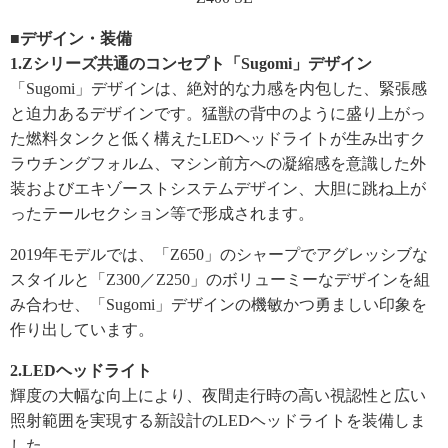
■デザイン・装備
1.Zシリーズ共通のコンセプト「Sugomi」デザイン
「Sugomi」デザインは、絶対的な力感を内包した、緊張感
と迫力あるデザインです。猛獣の背中のように盛り上がっ
た燃料タンクと低く構えたLEDヘッドライトが生み出すク
ラウチングフォルム、マシン前方への凝縮感を意識した外
装およびエキゾーストシステムデザイン、大胆に跳ね上が
ったテールセクション等で形成されます。
2019年モデルでは、「Z650」のシャープでアグレッシブな
スタイルと「Z300／Z250」のボリューミーなデザインを組
み合わせ、「Sugomi」デザインの機敏かつ勇ましい印象を
作り出しています。
2.LEDヘッドライト
輝度の大幅な向上により、夜間走行時の高い視認性と広い
照射範囲を実現する新設計のLEDヘッドライトを装備しま
した。