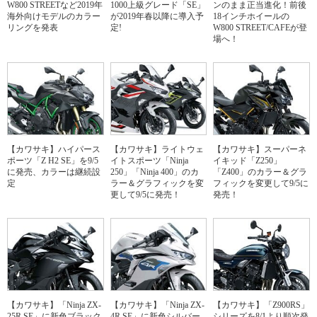
W800 STREETなど2019年
1000上級グレード「SE」
ンのまま正当進化！前後
海外向けモデルのカラー
が2019年春以降に導入予
18インチホイールの
リングを発表
定!
W800 STREET/CAFEが登
場へ！
【カワサキ】ハイパース
【カワサキ】ライトウェ
【カワサキ】スーパーネ
ポーツ「Z H2 SE」を9/5
イトスポーツ「Ninja
イキッド「Z250」
に発売、カラーは継続設
250」「Ninja 400」のカ
「Z400」のカラー＆グラ
定
ラー＆グラフィックを変
フィックを変更して9/5に
更して9/5に発売！
発売！
【カワサキ】「Ninja ZX-
【カワサキ】「Ninja ZX-
【カワサキ】「Z900RS」
25R SE」に新色ブラック
4R SE」に新色シルバー
シリーズを8/1より順次発