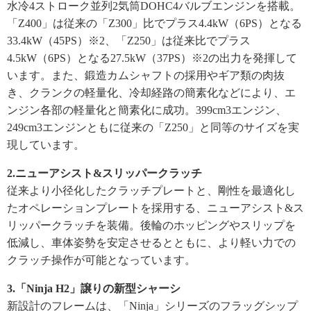
水冷4ストローク並列2気筒DOHC4バルブエンジンを搭載。
「Z400」は従来の「Z300」比でプラス4.4kW（6PS）となる
33.4kW（45PS）※2、「Z250」は従来比でプラス
4.5kW（6PS）となる27.5kW（37PS）※2の出力を発揮して
います。また、鍛造カムシャフトの採用やギア類の肉抜
き、クランクの軽量化、冷却経路の簡素化などにより、エ
ンジン各部の軽量化と簡素化に成功。399cm3エンジン、
249cm3エンジンともに従来の「Z250」と同等のサイズを実
現しています。
2.ニューアシスト&スリッパークラッチ
従来より小径化したクラッチプレートと、剛性を最適化し
たオペレーションプレートを採用する、ニューアシスト&ス
リッパークラッチを装備。後輪のホッピングやスリップを
低減し、車体姿勢を安定させるとともに、より軽い力での
クラッチ操作が可能となっています。
3.「Ninja H2」譲りの新型シャーシ
新設計のフレームは、「Ninja」シリーズのフラッグシップ