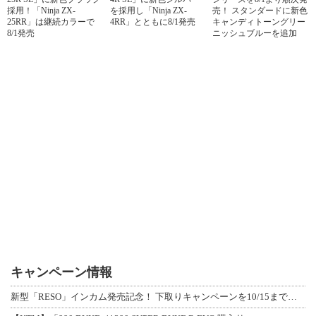
採用！「Ninja ZX-
を採用し「Ninja ZX-
売！ スタンダードに新色
25RR」は継続カラーで
4RR」とともに8/1発売
キャンディトーングリー
8/1発売
ニッシュブルーを追加
キャンペーン情報
新型「RESO」インカム発売記念！ 下取りキャンペーンを10/15まで延長して開