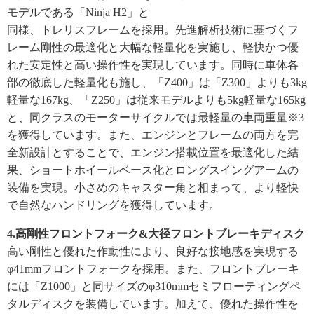
モデルである「Ninja H2」と
同様、トレリスフレームを採用。先進解析技術に基づくフ
レーム剛性の最適化と大幅な軽量化を実施し、軽快かつ優
れた安定性と高い操作性を実現しています。同時に車体各
部の徹底した軽量化も施し、「Z400」は「Z300」よりも3kg
軽量な167kg、「Z250」は従来モデルよりも5kg軽量な165kg
と、同クラスのモーターサイクルでは最軽量の車両重量※3
を獲得しています。また、エンジンとフレームの両方を完
全新設計とすることで、エンジン搭載位置を最適化した結
果、ショートホイールベース化とロングスイングアームの
装備を実現。小さめのキャスター角と相まって、より軽快
で自然なハンドリングを獲得しています。
4.高剛性フロントフォーク&大径フロントブレーキディスク
高い剛性と優れた作動性により、良好な接地感を実現する
φ41mmフロントフォークを採用。また、フロントブレーキ
には「Z1000」と同サイズのφ310mmセミフローティングペ
タルディスクを装備しています。加えて、優れた操作性を