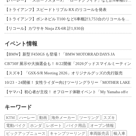
【ハーレー】「スポーツスターS」「ロードグライド」など計8車種のリコールを発表
【トライアンフ】スピードトリプル RX のリコールを発表
【トライアンフ】ボンネビル T100 など6車種計3,753台のリコールを発表
【リコール】カワサキ Ninja ZX-6R 計1,930台
イベント情報
【BMW】新型 F450GS も登場！「BMW MOTORRAD DAYS JA
CB750F 展示や大抽選会も！ 8/22開催「2026グッドスマイルミーティン
【スズキ】「GSX-S/R Meeting 2026」オリジナルグッズの先行販売
10/23・24開催！ 女性ライダー向けツーリングラリー「MOTHER LAKE
【ヤマハ】初心者が主役！ オフロード体験イベント「My Yamaha off-r
キーワード
KTM
ハーレー
動画
海外メーカー
ツーリング
スズキ
電動バイク
ホンダ
レポート
バイク用品
オープン情報
ピックアップニュース
キャンプツーリング
車両販売店
輸入車