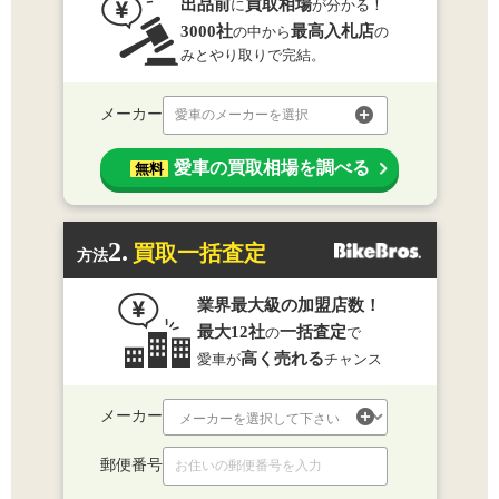
出品前
買取相場
に
が分かる！
3000社
最高入札店
の中から
の
みとやり取りで完結。
メーカー
愛車のメーカーを選択
愛車の買取相場を調べる
無料
2.
買取一括査定
方法
業界最大級の加盟店数！
最大12社
一括査定
の
で
高く売れる
愛車が
チャンス
メーカー
郵便番号