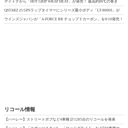
デイトナから「HOT GRIP WRAP HEAT」が発売！ 最高約80℃の巻き
QSTARZ の GPSラップタイマーにシリーズ最小ボディ「LT-9000S」が
ウインズジャパンが「A-FORCE RR チョップドカーボン」を9/10発売！
リコール情報
【ハーレー】ストリートボブなど4車種 計1285台のリコールを発表