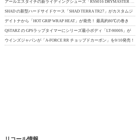
アールエスタイチの新ライディングシューズ「RSS016 DRYMASTER スト
SHAD の新型ハードサイドケース「SHAD TERRA TR27」がカスタムジ
デイトナから「HOT GRIP WRAP HEAT」が発売！ 最高約80℃の巻き
QSTARZ の GPSラップタイマーにシリーズ最小ボディ「LT-9000S」が
ウインズジャパンが「A-FORCE RR チョップドカーボン」を9/10発売！
リコール情報