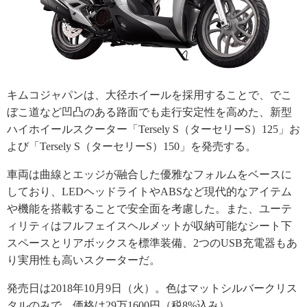
キムコジャパンは、大径ホイールを採用することで、でこ
ぼこ道など凹凸のある路面でも走行安定性を高めた、新型
ハイホイールスクーター「Tersely S（ターセリーS）125」お
よび「Tersely S（ターセリーS）150」を発売する。
車両は曲線とエッジが融合した優雅なフォルムをベースに
しており、LEDヘッドライトやABSなど現代的なアイテム
や機能を搭載することで安全面を考慮した。また、ユーテ
ィリティはフルフェイスヘルメットが収納可能なシート下
スペースとリアボックスを標準装備、2つのUSB充電器もあ
り実用性も高いスクーターだ。
発売日は2018年10月9日（火）。色はマットシルバークリス
タルのみで、価格は29万1600円（税8%込み）。