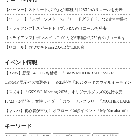
【ハーレー】ストリートボブなど4車種 計1285台のリコールを発表
【ハーレー】「スポーツスターS」「ロードグライド」など計8車種のリコールを発表
【トライアンフ】スピードトリプル RX のリコールを発表
【トライアンフ】ボンネビル T100 など6車種計3,753台のリコールを発表
【リコール】カワサキ Ninja ZX-6R 計1,930台
イベント情報
【BMW】新型 F450GS も登場！「BMW MOTORRAD DAYS JA
CB750F 展示や大抽選会も！ 8/22開催「2026グッドスマイルミーティン
【スズキ】「GSX-S/R Meeting 2026」オリジナルグッズの先行販売
10/23・24開催！ 女性ライダー向けツーリングラリー「MOTHER LAKE
【ヤマハ】初心者が主役！ オフロード体験イベント「My Yamaha off-r
キーワード