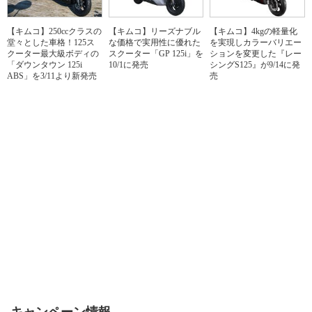
【キムコ】250ccクラスの
【キムコ】リーズナブル
【キムコ】4kgの軽量化
堂々とした車格！125ス
な価格で実用性に優れた
を実現しカラーバリエー
クーター最⼤級ボディの
スクーター「GP 125i」を
ションを変更した『レー
「ダウンタウン 125i
10/1に発売
シングS125』が9/14に発
ABS」を3/11より新発売
売
キャンペーン情報