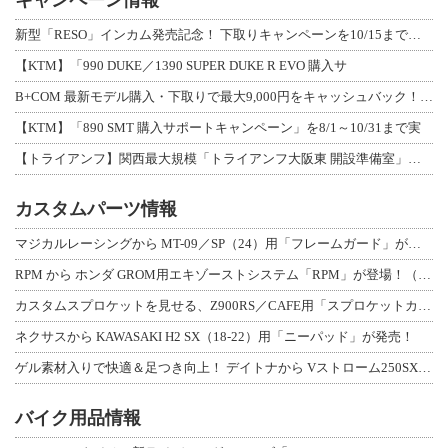
新型「RESO」インカム発売記念！ 下取りキャンペーンを10/15まで延長して開
【KTM】「990 DUKE／1390 SUPER DUKE R EVO 購入サ
B+COM 最新モデル購入・下取りで最大9,000円をキャッシュバック！「B+F
【KTM】「890 SMT 購入サポートキャンペーン」を8/1～10/31まで実
【トライアンフ】関西最大規模「トライアンフ大阪東 開設準備室」がオープン！ 限定
カスタムパーツ情報
マジカルレーシングから MT-09／SP（24）用「フレームガード」が登場！
RPM から ホンダ GROM用エキゾーストシステム「RPM」が登場！（動画あり
カスタムスプロケットを見せる、Z900RS／CAFE用「スプロケットカバーフルキ
ネクサスから KAWASAKI H2 SX（18-22）用「ニーパッド」が発売！
ゲル素材入りで快適＆足つき向上！ デイトナから Vストローム250SX用「快適ロ
バイク用品情報