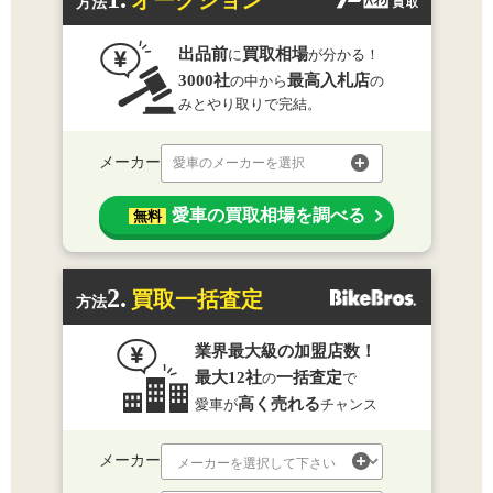
方法
出品前
買取相場
に
が分かる！
3000社
最高入札店
の中から
の
みとやり取りで完結。
メーカー
愛車のメーカーを選択
愛車の買取相場を調べる
無料
2.
買取一括査定
方法
業界最大級の加盟店数！
最大12社
一括査定
の
で
高く売れる
愛車が
チャンス
メーカー