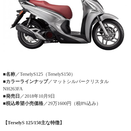
■名称
／TerselyS125（TerselyS150）
■カラーラインナップ
／マットシルバークリスタル
NH263FA
■発売日
／2018年10月9日
■税込希望小売価格
／29万1600円（税8%込み）
【TerselyS
125/150
主な特徴】