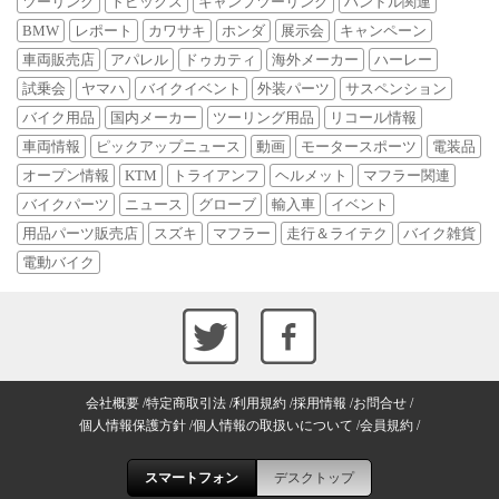
ツーリング
トピックス
キャンプツーリング
ハンドル関連
BMW
レポート
カワサキ
ホンダ
展示会
キャンペーン
車両販売店
アパレル
ドゥカティ
海外メーカー
ハーレー
試乗会
ヤマハ
バイクイベント
外装パーツ
サスペンション
バイク用品
国内メーカー
ツーリング用品
リコール情報
車両情報
ピックアップニュース
動画
モータースポーツ
電装品
オープン情報
KTM
トライアンフ
ヘルメット
マフラー関連
バイクパーツ
ニュース
グローブ
輸入車
イベント
用品パーツ販売店
スズキ
マフラー
走行＆ライテク
バイク雑貨
電動バイク
会社概要
特定商取引法
利用規約
採用情報
お問合せ
個人情報保護方針
個人情報の取扱いについて
会員規約
スマートフォン
デスクトップ