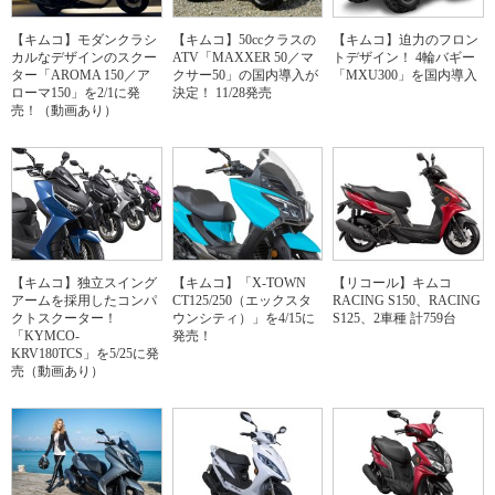
【キムコ】モダンクラシ
【キムコ】50ccクラスの
【キムコ】迫力のフロン
カルなデザインのスクー
ATV「MAXXER 50／マ
トデザイン！ 4輪バギー
ター「AROMA 150／ア
クサー50」の国内導入が
「MXU300」を国内導入
ローマ150」を2/1に発
決定！ 11/28発売
売！（動画あり）
【キムコ】独立スイング
【キムコ】「X-TOWN
【リコール】キムコ
アームを採用したコンパ
CT125/250（エックスタ
RACING S150、RACING
クトスクーター！
ウンシティ）」を4/15に
S125、2車種 計759台
「KYMCO-
発売！
KRV180TCS」を5/25に発
売（動画あり）