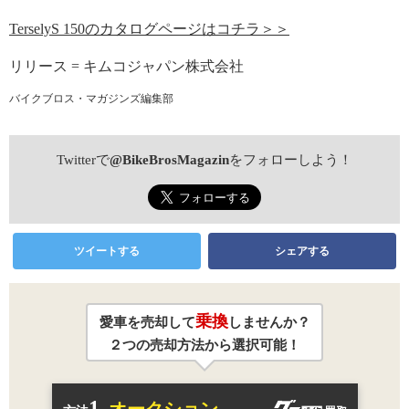
TerselyS 150のカタログページはコチラ＞＞
リリース = キムコジャパン株式会社
バイクブロス・マガジンズ編集部
Twitterで
@BikeBrosMagazin
をフォローしよう！
ツイートする
シェアする
乗換
愛車を売却して
しませんか？
２つの売却方法から選択可能！
1.
オークション