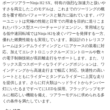
ポーツツアラーNinja H2 SX。特有の強烈な加速力と扱いや
すさを両立したこのモデルは、これまでのツーリングの概
念を覆す程のパフォーマンスと魅力に溢れています。パワ
ーユニットは究極の性能と日常での用途を目的に造りこま
れたバランス型スーパーチャージドエンジン。常用域とな
る低中速回転域ではNinja H2を凌ぐパワーを発揮する一方、
優れた燃費性能をも実現しています。新設計のトレリスフ
レームはタンデムライディングとパニアケースの装着に対
応。加えてエレクトロニッククルーズコントロールや数々
の電子制御技術が長距離走行をサポートします。また、リ
ラックス且つスポーティなライディングポジションは、ワ
インディングから高速走行まで幅広く対応。快適性の高い
シートとともにライダーとタンデムライダーに上質な走り
を提供します。さらに灯火類はヘッドライトからナンバー
灯にいたるまですべてにLEDを採用。フラッグシップモデ
ルに相応しい機能を備え、ツアラーモデルに求められる多
くの条件を満たしています。