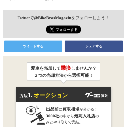
Twitterで
@BikeBrosMagazin
をフォローしよう！
ツイートする
シェアする
乗換
愛車を売却して
しませんか？
２つの売却方法から選択可能！
1.
オークション
方法
出品前
買取相場
に
が分かる！
3000社
最高入札店
の中から
の
みとやり取りで完結。