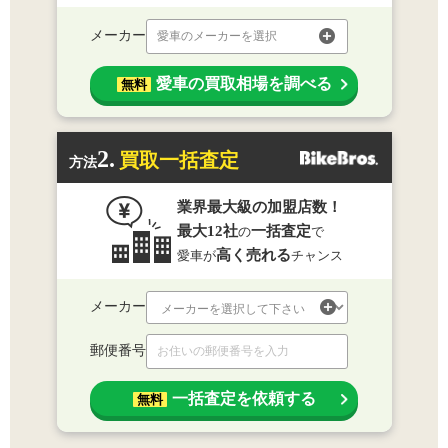
メーカー
愛車のメーカーを選択
愛車の買取相場を調べる
無料
2.
買取一括査定
方法
業界最大級の加盟店数！
最大12社
一括査定
の
で
高く売れる
愛車が
チャンス
メーカー
郵便番号
一括査定を依頼する
無料