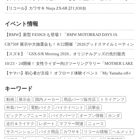
【リコール】カワサキ Ninja ZX-6R 計1,930台
イベント情報
【BMW】新型 F450GS も登場！「BMW MOTORRAD DAYS JA
CB750F 展示や大抽選会も！ 8/22開催「2026グッドスマイルミーティン
【スズキ】「GSX-S/R Meeting 2026」オリジナルグッズの先行販売
10/23・24開催！ 女性ライダー向けツーリングラリー「MOTHER LAKE
【ヤマハ】初心者が主役！ オフロード体験イベント「My Yamaha off-r
キーワード
動画
展示会
国内メーカー
用品パーツ販売店
トライアンフ
外装パーツ
電動バイク
バイクイベント
試乗会
ピックアップニュース
バイクパーツ
オープン情報
ホンダ
走行＆ライテク
レポート
マフラー関連
ニュース
サスペンション
バイク用品
カワサキ
リコール情報
ヘルメット