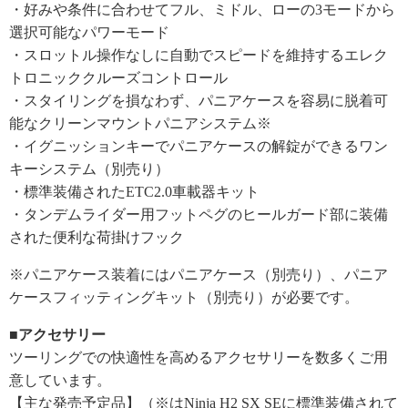
・好みや条件に合わせてフル、ミドル、ローの3モードから
選択可能なパワーモード
・スロットル操作なしに自動でスピードを維持するエレク
トロニッククルーズコントロール
・スタイリングを損なわず、パニアケースを容易に脱着可
能なクリーンマウントパニアシステム※
・イグニッションキーでパニアケースの解錠ができるワン
キーシステム（別売り）
・標準装備されたETC2.0車載器キット
・タンデムライダー用フットペグのヒールガード部に装備
された便利な荷掛けフック
※パニアケース装着にはパニアケース（別売り）、パニア
ケースフィッティングキット（別売り）が必要です。
■アクセサリー
ツーリングでの快適性を高めるアクセサリーを数多くご用
意しています。
【主な発売予定品】（※はNinja H2 SX SEに標準装備されて