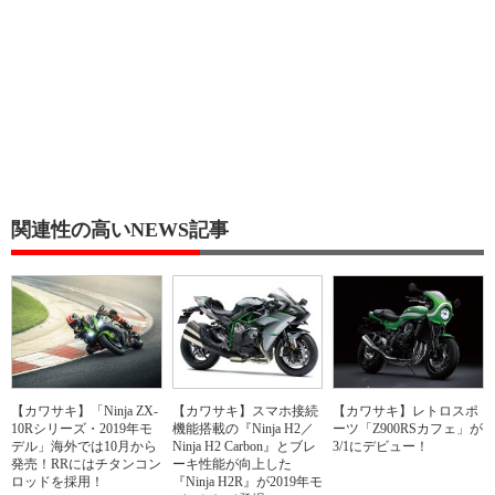
関連性の高いNEWS記事
【カワサキ】「Ninja ZX-
【カワサキ】スマホ接続
【カワサキ】レトロスポ
10Rシリーズ・2019年モ
機能搭載の『Ninja H2／
ーツ「Z900RSカフェ」が
デル」海外では10月から
Ninja H2 Carbon』とブレ
3/1にデビュー！
発売！RRにはチタンコン
ーキ性能が向上した
ロッドを採用！
『Ninja H2R』が2019年モ