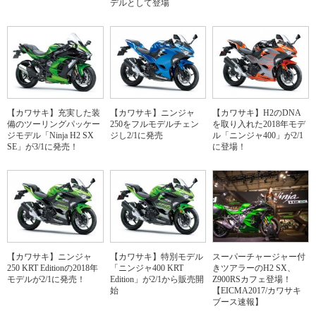
デルとして登場
【カワサキ】充実した装
【カワサキ】ニンジャ
【カワサキ】H2のDNA
備のツーリングパッケー
250をフルモデルチェン
を取り入れた2018年モデ
ジモデル「Ninja H2 SX
ジし2/1に発売
ル「ニンジャ400」が2/1
SE」が3/1に発売！
に登場！
【カワサキ】ニンジャ
【カワサキ】特別モデル
スーパーチャージャー付
250 KRT Editionの2018年
「ニンジャ400 KRT
きツアラーのH2 SX、
モデルが2/1に発売！
Edition」が2/1から販売開
Z900RSカフェ登場！
始
【EICMA2017/カワサキ
ブース速報】