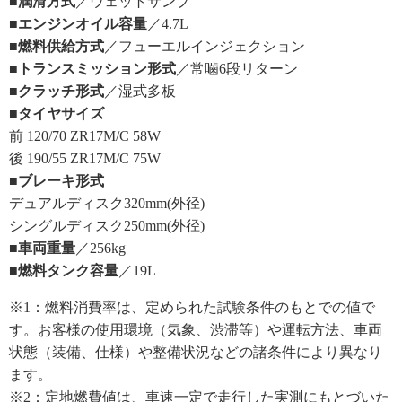
■潤滑方式
／ウェットサンプ
■エンジンオイル容量
／4.7L
■燃料供給方式
／フューエルインジェクション
■トランスミッション形式
／常噛6段リターン
■クラッチ形式
／湿式多板
■タイヤサイズ
前 120/70 ZR17M/C 58W
後 190/55 ZR17M/C 75W
■ブレーキ形式
デュアルディスク320mm(外径)
シングルディスク250mm(外径)
■車両重量
／256kg
■燃料タンク容量
／19L
※1：燃料消費率は、定められた試験条件のもとでの値で
す。お客様の使用環境（気象、渋滞等）や運転方法、車両
状態（装備、仕様）や整備状況などの諸条件により異なり
ます。
※2：定地燃費値は、車速一定で走行した実測にもとづいた