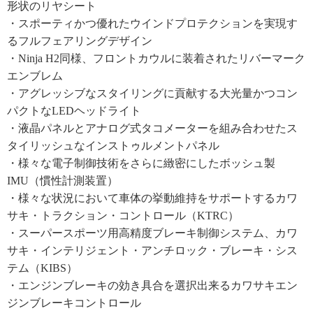
形状のリヤシート
・スポーティかつ優れたウインドプロテクションを実現す
るフルフェアリングデザイン
・Ninja H2同様、フロントカウルに装着されたリバーマーク
エンブレム
・アグレッシブなスタイリングに貢献する大光量かつコン
パクトなLEDヘッドライト
・液晶パネルとアナログ式タコメーターを組み合わせたス
タイリッシュなインストゥルメントパネル
・様々な電子制御技術をさらに緻密にしたボッシュ製
IMU（慣性計測装置）
・様々な状況において車体の挙動維持をサポートするカワ
サキ・トラクション・コントロール（KTRC）
・スーパースポーツ用高精度ブレーキ制御システム、カワ
サキ・インテリジェント・アンチロック・ブレーキ・シス
テム（KIBS）
・エンジンブレーキの効き具合を選択出来るカワサキエン
ジンブレーキコントロール