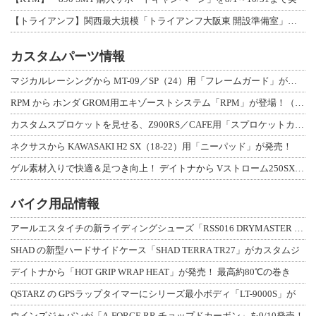
【トライアンフ】関西最大規模「トライアンフ大阪東 開設準備室」がオープン！ 限定
カスタムパーツ情報
マジカルレーシングから MT-09／SP（24）用「フレームガード」が登場！
RPM から ホンダ GROM用エキゾーストシステム「RPM」が登場！（動画あり
カスタムスプロケットを見せる、Z900RS／CAFE用「スプロケットカバーフルキ
ネクサスから KAWASAKI H2 SX（18-22）用「ニーパッド」が発売！
ゲル素材入りで快適＆足つき向上！ デイトナから Vストローム250SX用「快適ロ
バイク用品情報
アールエスタイチの新ライディングシューズ「RSS016 DRYMASTER スト
SHAD の新型ハードサイドケース「SHAD TERRA TR27」がカスタムジ
デイトナから「HOT GRIP WRAP HEAT」が発売！ 最高約80℃の巻き
QSTARZ の GPSラップタイマーにシリーズ最小ボディ「LT-9000S」が
ウインズジャパンが「A-FORCE RR チョップドカーボン」を9/10発売！