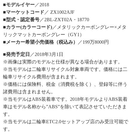
■モデルイヤー
／2018
■マーケットコード
／ ZX1002AJF
■型式・認定番号
／2BL-ZXT02A・18770
■カラー(カラーコード)
／メタリックカーボングレー×メタ
リックマットカーボングレー（GY1）
■メーカー希望小売価格（税込み）
／199万8000円
■発売予定日
／2018年3月1日
※画像は実際のモデルと仕様が異なる場合があります。
※当モデルは二輪車リサイクル対象車両です。価格には二
輪車リサイクル費用が含まれます。
※価格には保険料、税金（消費税を除く）、登録等に伴う
諸費用は含まれません。
※当モデルはABS装着車です。2018年モデルよりABS装着
車はモデル名称から”ABS”を除いて表記させていただきま
す。
※当モデルは二輪車ETC2.0セットアップ店のみ受注可能で
す。