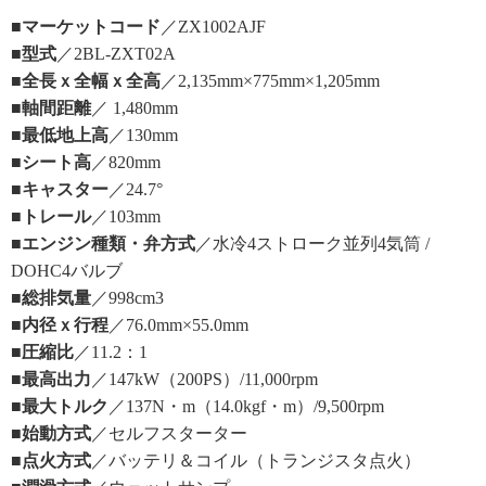
■マーケットコード
／ZX1002AJF
■型式
／2BL-ZXT02A
■全長ｘ全幅ｘ全高
／2,135mm×775mm×1,205mm
■軸間距離
／ 1,480mm
■最低地上高
／130mm
■シート高
／820mm
■キャスター
／24.7°
■トレール
／103mm
■エンジン種類・弁方式
／水冷4ストローク並列4気筒 /
DOHC4バルブ
■総排気量
／998cm3
■内径ｘ行程
／76.0mm×55.0mm
■圧縮比
／11.2：1
■最高出力
／147kW（200PS）/11,000rpm
■最大トルク
／137N・m（14.0kgf・m）/9,500rpm
■始動方式
／セルフスターター
■点火方式
／バッテリ＆コイル（トランジスタ点火）