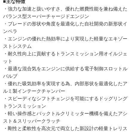
■主な特徴
・強力な加速と扱いやすさ、優れた燃費性能を兼ね備えた
バランス型スーパーチャージドエンジン
・ブレードの形状や角度を最適化した自社開発の新形状イ
ンペラ
・エンジンの優れた熱効率により実現した軽量なエキゾー
ストシステム
・耐久性向上に貢献するトランスミッション用オイルジェ
ット
・最適な混合気をエンジンに供給する電子制御スロットル
バルブ
・優れた吸気効率を実現する為、内部形状を最適化したア
ルミ製インテークチャンバー
・スピーディなシフトチェンジを可能にするドッグリング
トランスミッション
・軽い操作感とバックトルクリミッター機構を備えたアシ
スト＆スリッパークラッチ
・剛性と柔軟性を高次元で両立した新設計の軽量トレリス