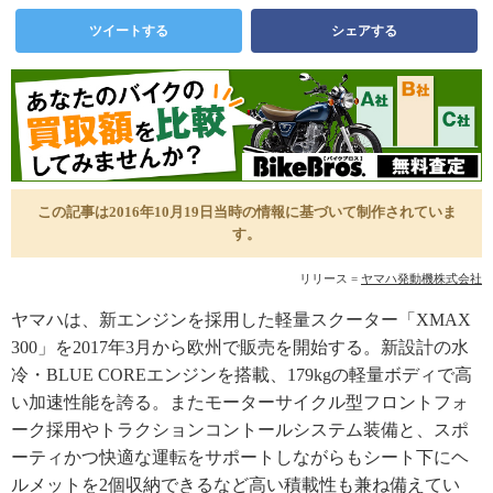
ツイートする
シェアする
この記事は2016年10月19日当時の情報に基づいて制作されていま
す。
リリース =
ヤマハ発動機株式会社
ヤマハは、新エンジンを採用した軽量スクーター「XMAX
300」を2017年3月から欧州で販売を開始する。新設計の水
冷・BLUE COREエンジンを搭載、179kgの軽量ボディで高
い加速性能を誇る。またモーターサイクル型フロントフォ
ーク採用やトラクションコントールシステム装備と、スポ
ーティかつ快適な運転をサポートしながらもシート下にヘ
ルメットを2個収納できるなど高い積載性も兼ね備えてい