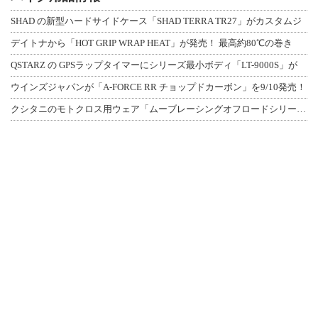
SHAD の新型ハードサイドケース「SHAD TERRA TR27」がカスタムジ
デイトナから「HOT GRIP WRAP HEAT」が発売！ 最高約80℃の巻き
QSTARZ の GPSラップタイマーにシリーズ最小ボディ「LT-9000S」が
ウインズジャパンが「A-FORCE RR チョップドカーボン」を9/10発売！
クシタニのモトクロス用ウェア「ムーブレーシングオフロードシリーズ」3アイテムが登