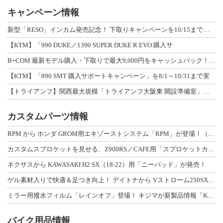
キャンペーン情報
新型「RESO」インカム発売記念！ 下取りキャンペーンを10/15まで延長して開
【KTM】「990 DUKE／1390 SUPER DUKE R EVO 購入サ
B+COM 最新モデル購入・下取りで最大9,000円をキャッシュバック！「B+F
【KTM】「890 SMT 購入サポートキャンペーン」を8/1～10/31まで実
【トライアンフ】関西最大規模「トライアンフ大阪東 開設準備室」がオープン！ 限定
カスタムパーツ情報
RPM から ホンダ GROM用エキゾーストシステム「RPM」が登場！（動画あり
カスタムスプロケットを見せる、Z900RS／CAFE用「スプロケットカバーフルキ
ネクサスから KAWASAKI H2 SX（18-22）用「ニーパッド」が発売！
ゲル素材入りで快適＆足つき向上！ デイトナから Vストローム250SX用「快適ロ
ミラー用撥水フィルム「レインオフ」登場！ キジマが新製品情報「KIJIMA NE
バイク用品情報