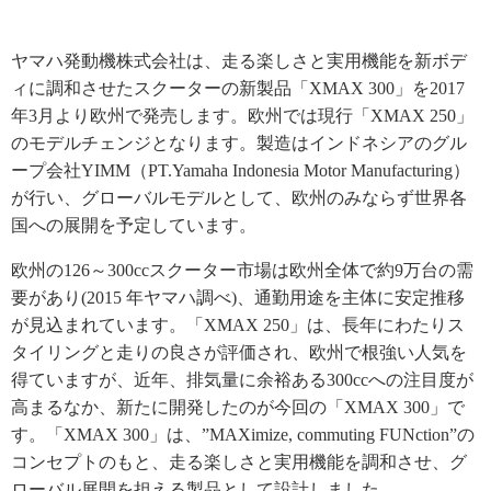
ヤマハ発動機株式会社は、走る楽しさと実用機能を新ボデ
ィに調和させたスクーターの新製品「XMAX 300」を2017
年3月より欧州で発売します。欧州では現行「XMAX 250」
のモデルチェンジとなります。製造はインドネシアのグル
ープ会社YIMM（PT.Yamaha Indonesia Motor Manufacturing）
が行い、グローバルモデルとして、欧州のみならず世界各
国への展開を予定しています。
欧州の126～300ccスクーター市場は欧州全体で約9万台の需
要があり(2015 年ヤマハ調べ)、通勤用途を主体に安定推移
が見込まれています。「XMAX 250」は、長年にわたりス
タイリングと走りの良さが評価され、欧州で根強い人気を
得ていますが、近年、排気量に余裕ある300ccへの注目度が
高まるなか、新たに開発したのが今回の「XMAX 300」で
す。「XMAX 300」は、”MAXimize, commuting FUNction”の
コンセプトのもと、走る楽しさと実用機能を調和させ、グ
ローバル展開を担える製品として設計しました。