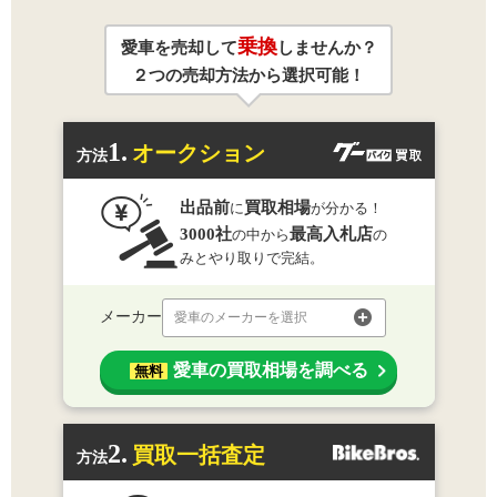
乗換
愛車を売却して
しませんか？
２つの売却方法から選択可能！
1.
オークション
方法
出品前
買取相場
に
が分かる！
3000社
最高入札店
の中から
の
みとやり取りで完結。
メーカー
愛車のメーカーを選択
愛車の買取相場を調べる
無料
2.
買取一括査定
方法