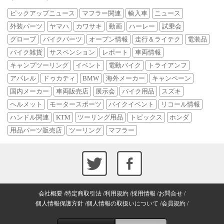
ピックアップニュース
マフラー関連
輸入車
ニュース
外装パーツ
ヤマハ
カワサキ
動画
ハーレー
試乗会
グローブ
バイクパーツ
オープン情報
走行＆ライテク
電装品
バイク雑貨
サスペンション
レポート
車両情報
キャンプツーリング
イベント
電動バイク
トライアンフ
アパレル
ドゥカティ
BMW
海外メーカー
キャンペーン
国内メーカー
車両販売店
展示会
バイク用品
スズキ
ヘルメット
モータースポーツ
バイクイベント
リコール情報
ハンドル関連
KTM
ツーリング用品
トピックス
ホンダ
用品パーツ販売店
ツーリング
マフラー
会社概要
特定商取引法
利用規約
採用情報
お問合せ
個人情報保護方針
個人情報の取扱いについて
会員規約