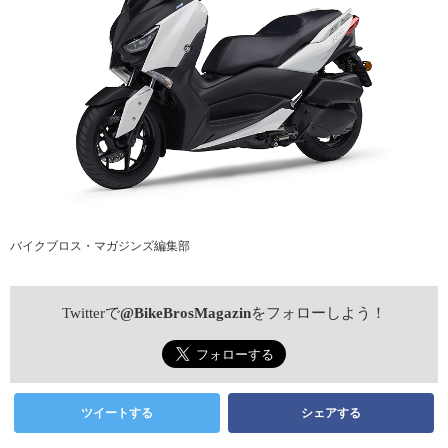
バイクブロス・マガジンズ編集部
Twitterで
@BikeBrosMagazin
をフォローしよう！
ツイートする
シェアする