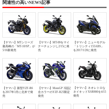
関連性の高いNEWS記事
【ヤマハ】MTシリーズ
【ヤマハ】MT-09をマイ
【ヤマハ】ニューモデル
最高峰の「MT-10/SP」が
ナーチェンジし2/15に発
「トリシティ155ABS」
5/16新発売
売
を2017/1/20に発売
【ヤマハ】ネオレトロな
【ヤマハ】MotoGP 3冠記
【ヤマハ】新型YZF-R6
ネイキッドXSR900を4/15
念カラーのYZF-R25限定
を2017年3月に北米で発
発売
発売
売