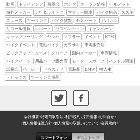
動画
トライアンフ
展示会
ホンダ
オープン情報
ヘルメット
海外メーカー
走行＆ライテク
マフラー関連
バイク用品
スズキ
ニュース
ツーリング
バイク雑貨
外装パーツ
アパレル
リコール情報
レポート
サスペンション
キャンペーン
キャンプツーリング
ヤマハ
マフラー
イベント
KTM
バイクイベント
電動バイク
カワサキ
車両販売店
ピックアップニュース
グローブ
国内メーカー
車両情報
バイクパーツ
用品パーツ販売店
モータースポーツ
ハンドル関連
試乗会
ハーレー
ドゥカティ
電装品
BMW
輸入車
トピックス
ツーリング用品
会社概要
特定商取引法
利用規約
採用情報
お問合せ
個人情報保護方針
個人情報の取扱いについて
会員規約
スマートフォン
デスクトップ