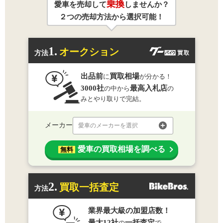
乗換
愛車を売却して
しませんか？
２つの売却方法から選択可能！
1.
オークション
方法
出品前
買取相場
に
が分かる！
3000社
最高入札店
の中から
の
みとやり取りで完結。
メーカー
愛車のメーカーを選択
愛車の買取相場を調べる
無料
2.
買取一括査定
方法
業界最大級の加盟店数！
最大12社
一括査定
の
で