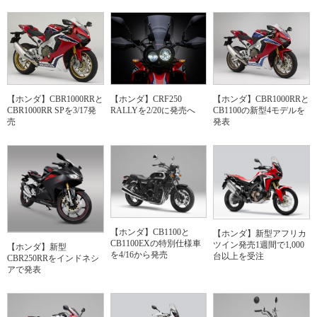
【ホンダ】CBR1000RRと
【ホンダ】CRF250
【ホンダ】CBR1000RRと
CBR1000RR SPを3/17発
RALLYを2/20に発売へ
CB1100の新型4モデルを
売
発表
【ホンダ】CB1100と
【ホンダ】新型アフリカ
CB1100EXの特別仕様車
ツイン発売1週間で1,000
【ホンダ】新型
を4/16から発売
台以上を受注
CBR250RRをインドネシ
アで発表