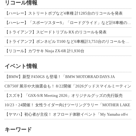
リコール情報
【ハーレー】ストリートボブなど4車種 計1285台のリコールを発表
【ハーレー】「スポーツスターS」「ロードグライド」など計8車種のリコールを発表
【トライアンフ】スピードトリプル RX のリコールを発表
【トライアンフ】ボンネビル T100 など6車種計3,753台のリコールを発表
【リコール】カワサキ Ninja ZX-6R 計1,930台
イベント情報
【BMW】新型 F450GS も登場！「BMW MOTORRAD DAYS JA
CB750F 展示や大抽選会も！ 8/22開催「2026グッドスマイルミーティン
【スズキ】「GSX-S/R Meeting 2026」オリジナルグッズの先行販売
10/23・24開催！ 女性ライダー向けツーリングラリー「MOTHER LAKE
【ヤマハ】初心者が主役！ オフロード体験イベント「My Yamaha off-r
キーワード