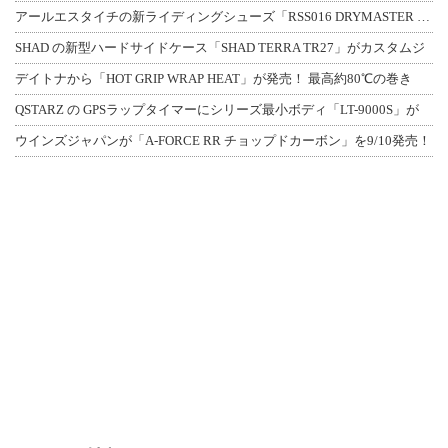
アールエスタイチの新ライディングシューズ「RSS016 DRYMASTER スト
SHAD の新型ハードサイドケース「SHAD TERRA TR27」がカスタムジ
デイトナから「HOT GRIP WRAP HEAT」が発売！ 最高約80℃の巻き
QSTARZ の GPSラップタイマーにシリーズ最小ボディ「LT-9000S」が
ウインズジャパンが「A-FORCE RR チョップドカーボン」を9/10発売！