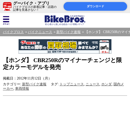
グーバイク・アプリ
ダウンロード
バイクブロスの新着記事・話題の
記事を見逃さない！
バイクブロス
バイクニュース
新型バイク速報
【ホンダ】 CBR250Rの
【ホンダ】 CBR250Rのマイナーチェンジと限
定カラーモデルを発売
掲載日：2012年11月12日（月）
カテゴリー:
新型バイク速報
タグ:
トップニュース
,
ニュース
,
ホンダ
,
国内メ
ーカー
,
車両情報