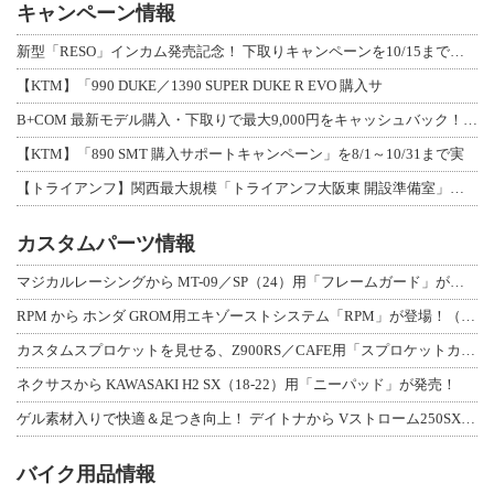
キャンペーン情報
新型「RESO」インカム発売記念！ 下取りキャンペーンを10/15まで延長して開
【KTM】「990 DUKE／1390 SUPER DUKE R EVO 購入サ
B+COM 最新モデル購入・下取りで最大9,000円をキャッシュバック！「B+F
【KTM】「890 SMT 購入サポートキャンペーン」を8/1～10/31まで実
【トライアンフ】関西最大規模「トライアンフ大阪東 開設準備室」がオープン！ 限定
カスタムパーツ情報
マジカルレーシングから MT-09／SP（24）用「フレームガード」が登場！
RPM から ホンダ GROM用エキゾーストシステム「RPM」が登場！（動画あり
カスタムスプロケットを見せる、Z900RS／CAFE用「スプロケットカバーフルキ
ネクサスから KAWASAKI H2 SX（18-22）用「ニーパッド」が発売！
ゲル素材入りで快適＆足つき向上！ デイトナから Vストローム250SX用「快適ロ
バイク用品情報