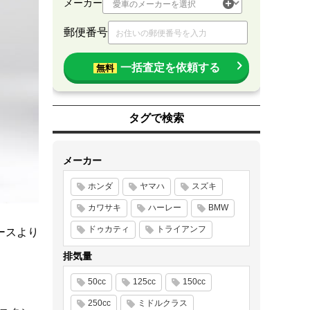
メーカー
郵便番号
一括査定を依頼する
無料
タグで検索
メーカー
ホンダ
ヤマハ
スズキ
カワサキ
ハーレー
BMW
ドゥカティ
トライアンフ
ースより
排気量
50cc
125cc
150cc
250cc
ミドルクラス