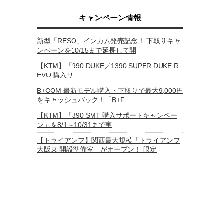
キャンペーン情報
新型「RESO」インカム発売記念！ 下取りキャ
ンペーンを10/15まで延長して開
【KTM】「990 DUKE／1390 SUPER DUKE R
EVO 購入サ
B+COM 最新モデル購入・下取りで最大9,000円
をキャッシュバック！「B+F
【KTM】「890 SMT 購入サポートキャンペー
ン」を8/1～10/31まで実
【トライアンフ】関西最大規模「トライアンフ
大阪東 開設準備室」がオープン！ 限定