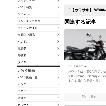
プロテクター
バイク雑貨
「【カワサキ】 W80
ケミカル
関連する記事
メンテナンス用品
エンジンオイル
盗難防止用品
ハンドル
電装類
外装類
タイヤ
バイクニュース
バイク動画
カワサキは、300台限定の
800 Chrome Editionを2012
バイク動画一覧
８月１日から発売する。
ホンダ
ヤマハ
スズキ
カワサキ