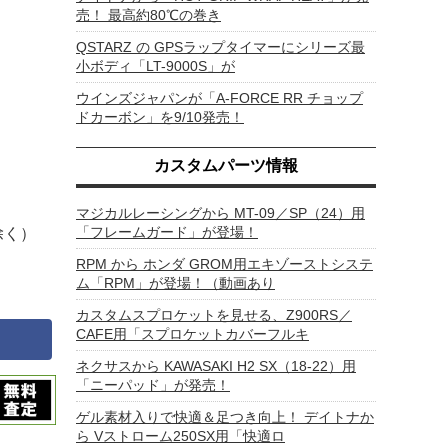
売！ 最高約80℃の巻き
QSTARZ の GPSラップタイマーにシリーズ最
小ボディ「LT-9000S」が
ウインズジャパンが「A-FORCE RR チョップ
ドカーボン」を9/10発売！
カスタムパーツ情報
マジカルレーシングから MT-09／SP（24）用
「フレームガード」が登場！
除く）
RPM から ホンダ GROM用エキゾーストシステ
ム「RPM」が登場！（動画あり
カスタムスプロケットを見せる、Z900RS／
CAFE用「スプロケットカバーフルキ
ネクサスから KAWASAKI H2 SX（18-22）用
「ニーパッド」が発売！
ゲル素材入りで快適＆足つき向上！ デイトナか
ら Vストローム250SX用「快適ロ