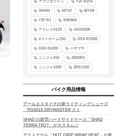
アフリカツイン
YZF-R250
SR400
MT-07
MT-09
YZF-R1
XSR900
アドレスV125
GSX250R
Vストローム250
GSX-R1000
GSX-S1000
ハヤブサ
ニンジャ250
Z900RS
ニンジャ1000
ZRX1200
バイク用品情報
アールエスタイチの新ライディングシューズ
「RSS016 DRYMASTER スト
SHAD の新型ハードサイドケース「SHAD
TERRA TR27」がカスタムジ
デイトナから「HOT GRIP WRAP HEAT」が発