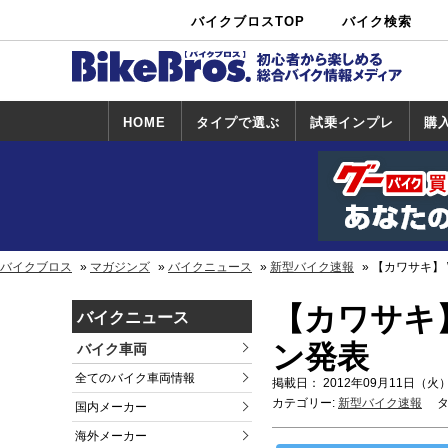
バイクブロスTOP
バイク検索
中古バイ
カタログ検
ショップ検
ク・新車検
索
索
索
HOME
タイプで選ぶ
試乗インプレ
購
スポーツ＆ネ
原付＆ミニバ
アメリカン＆
ビッグスクー
オフロード
試乗インプレ
ホンダ
ヤマハ
スズキ
カワサキ
ハーレー
BMW
トライアンフ
ドゥカティ
購
ホ
ヤ
ス
カ
イキッド
イク
クルーザー
ター
一覧
一
バイクブロス
マガジンズ
バイクニュース
新型バイク速報
【カワサキ】
【カワサキ
バイクニュース
ン発表
バイク車両
全てのバイク車両情報
掲載日： 2012年09月11日（火）
カテゴリー:
新型バイク速報
タ
国内メーカー
海外メーカー