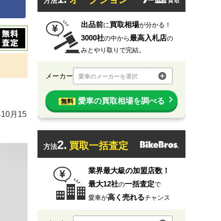
方法
出品前
買取相場
に
が分かる！
3000社
最高入札店
の中から
の
みとやり取りで完結。
メーカー
愛車のメーカーを選択
愛車の買取相場を調べる
無料
0月15
2.
買取一括査定
方法
業界最大級の加盟店数！
最大12社
一括査定
の
で
高く売れる
愛車が
チャンス