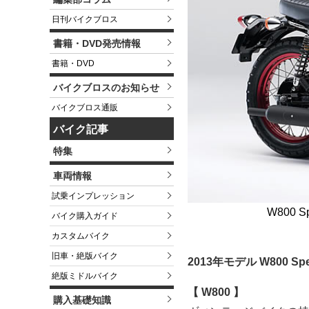
日刊バイクブロス
書籍・DVD発売情報
書籍・DVD
バイクブロスのお知らせ
バイクブロス通販
バイク記事
特集
車両情報
試乗インプレッション
W800 
バイク購入ガイド
カスタムバイク
旧車・絶版バイク
2013年モデル W800 Spe
絶版ミドルバイク
【 W800 】
購入基礎知識