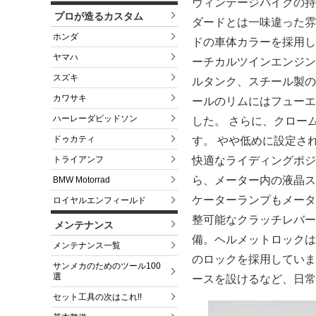
ヴィンテージバイクの持
プロが造るカスタム
ダードとは一味違った雰囲気
ホンダ
ドの車体カラーを採用して
ヤマハ
ーチカルツインエンジン
スズキ
ルタンク、スチール製のサイ
カワサキ
ールのリムにはフューエ
ハーレーダビッドソン
した。 さらに、クロー
ドゥカティ
す。 やや低めに設定さ
快適なライディングポジ
トライアンフ
ら、メーター内の液晶ス
BMW Motorrad
ケーターランプもメータ
ロイヤルエンフィールド
整可能なクラッチレバー
メンテナンス
備。ヘルメットロックは
メンテナンス一覧
のロックを採用していま
サンメカのためのツール100
選
ースを設けるなど、日常
セット工具の次はこれ!!