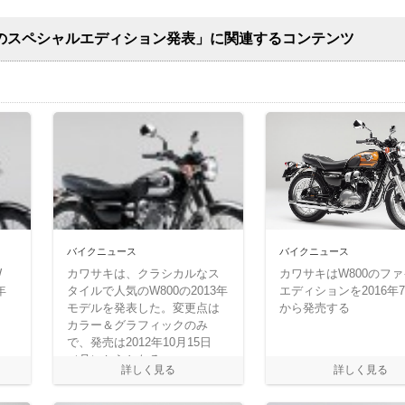
0のスペシャルエディション発表」に関連するコンテンツ
バイクニュース
バイクニュース
W
カワサキは、クラシカルなス
カワサキはW800のフ
年
タイルで人気のW800の2013年
エディションを2016年7
モデルを発表した。変更点は
から発売する
カラー＆グラフィックのみ
で、発売は2012年10月15日
（月）からとなる。