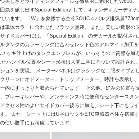
つ美しさとライディングフィールを徹底的に追求したW800。
を醸し出すSpecial Editionとして、キャンディカーディ
います。 「W」を象徴する空冷SOHC４バルブ排気量773cm
は車体カラーに合わせたブラック塗装。 また、美しい造形の
ドカバーには、「Special Edition」のデカールが貼付さ
ルタンクのカラーリングに合わせレッド色のアルマイト加工を
ムメッキ仕上げのタンクエンブレムが、いっそうの上質感を加
れたハンドル位置やシート形状は人間工学に基づいて設計され
ションを実現。 メーターパネルはクラシックな二眼タイプと
クリーンにオドメーター、トリップメーター、時計を表示し、
ー内にすっきりと収められています。 その他、好みの位置を
、ブレーキレバーや、メンテナンス時に便利なセンタースタン
アクセス性のよいサイドカバー後ろに加え、シート下にもワイ
す。 また、シート下にはU字ロックやETC車載器本体を搭載
の使い勝手にも考慮しています。