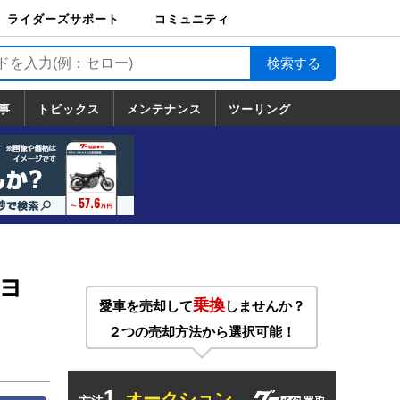
ライダーズサポート
コミュニティ
ライダーズサポート
バイク輸送
バイクガレージライ
バイク車両保険
ロードサービス
バイク試乗
コミュニティ
日記
ツーリング
カスタム
TOP
フ
TOP
事
トピックス
メンテナンス
ツーリング
トピックス
ホンダ
ヤマハ
スズキ
カワサキ
ハーレーダ
BMW
ドゥカティ
トライアン
メンテナンス
基本整備
部位別メンテ
工具の使い方
ツール100選
メンテのうん
一覧
ビッドソン
フ
一覧
ちく
ョ
乗換
愛車を売却して
しませんか？
２つの売却方法から選択可能！
1.
オークション