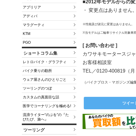
■2012年モデルからの
アプリリア
・ 変更点はありません
アディバ
※性能及び諸元に変更はありません。
マラグーティ
※当モデルは二輪車リサイクル対象車
KTM
PGO
[ お問い合わせ ]
ショートコラム集
カワサキモータースジャ
お客様相談室
レトロバイク・グラフティ
TEL／0120-40081
バイク乗りの勘所
ウェア屋さんのひとりごと
（バイクブロス・マガジンズ編
ツーリングのつぼ
カスタムの真面目な話
ツイー
医学でコーナリングを極める!
流浪ライター“のぶを”の『た
びたび、旅へ』
ツーリング