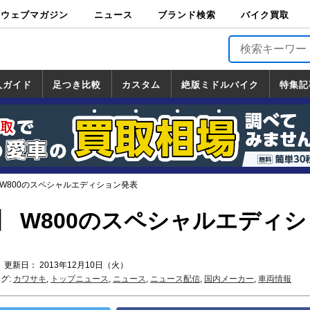
ウェブマガジン
ニュース
ブランド検索
バイク買取
バイクブロス・
原付＆ミニバイ
スポーツ＆ネイ
アメリカン＆ツ
ビッグスクータ
オフロード
バージンハーレ
バージンBMW
バージンドゥカ
バージントライ
ニュース
車両情報
イベント
キャンペ
トピック
バイク用
バイクパ
書籍・
サポート
お知らせ
ブランドを検
ブランドボイ
バイク買取
マガジンズ
ク
キッド
アラー
ー
ー
ティ
アンフ
TOP
ーン
ス
品
ーツ
DVD
索
ス
入ガイド
足つき比較
カスタム
絶版ミドルバイク
特集記
入ガイド
ンダ
マハ
ズキ
ワサキ
カスタム
ホンダ
ヤマハ
スズキ
カワサキ
道の駅調査隊
ツーリング情報局
日本の道50選
国道めぐり
林道ツーリング
絶版ミドルバイク
ホンダ
ヤマハ
スズキ
カワサキ
覧
一覧
一覧
 W800のスペシャルエディション発表
】 W800のスペシャルエディシ
 更新日： 2013年12月10日（火）
グ:
カワサキ
,
トップニュース
,
ニュース
,
ニュース配信
,
国内メーカー
,
車両情報