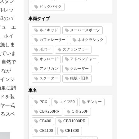
 スタン
ビッグバイク
ナルレッ
3のバ
車両タイプ
フューエ
ネイキッド
スーパースポーツ
れ、ホイ
カフェレーサー
ネオクラシック
施しま
ボバー
スクランブラー
えていま
オフロード
アドベンチャー
、自然で
アメリカン
クルーザー
しなが
スクーター
絶版・旧車
インジ
簡単に調
車名
ドを装
PCX
エイプ50
モンキー
ヤー式
CBR250RR
CRF250F
するスペ
CB400
CBR1000RR
CB1100
CB1300