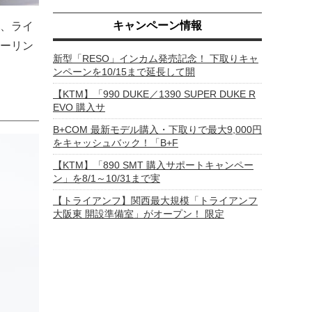
キャンペーン情報
し、ライ
ーリン
新型「RESO」インカム発売記念！ 下取りキャ
ンペーンを10/15まで延長して開
【KTM】「990 DUKE／1390 SUPER DUKE R
EVO 購入サ
B+COM 最新モデル購入・下取りで最大9,000円
をキャッシュバック！「B+F
【KTM】「890 SMT 購入サポートキャンペー
ン」を8/1～10/31まで実
【トライアンフ】関西最大規模「トライアンフ
大阪東 開設準備室」がオープン！ 限定