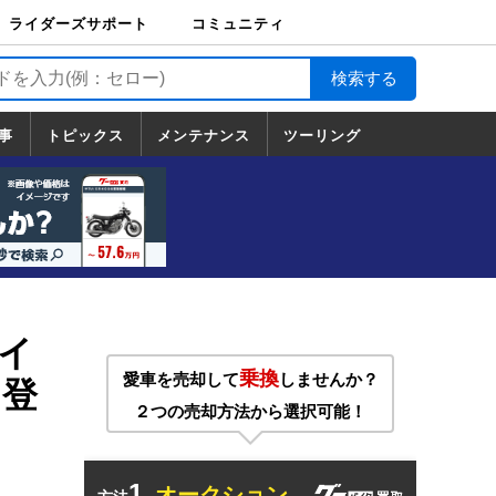
ライダーズサポート
コミュニティ
ライダーズサポート
バイク輸送
バイクガレージライ
バイク車両保険
ロードサービス
バイク試乗
コミュニティ
日記
ツーリング
カスタム
TOP
フ
TOP
事
トピックス
メンテナンス
ツーリング
トピックス
ホンダ
ヤマハ
スズキ
カワサキ
ハーレーダ
BMW
ドゥカティ
トライアン
メンテナンス
基本整備
部位別メンテ
工具の使い方
ツール100選
メンテのうん
一覧
ビッドソン
フ
一覧
ちく
ライ
乗換
愛車を売却して
しませんか？
ら登
２つの売却方法から選択可能！
1.
オークション