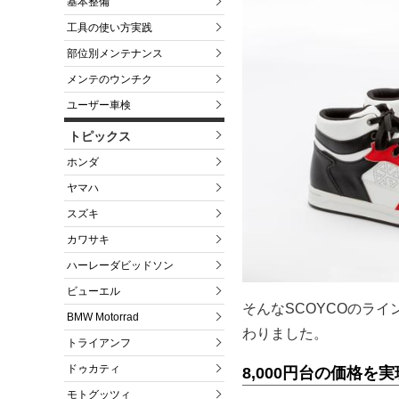
基本整備
工具の使い方実践
部位別メンテナンス
メンテのウンチク
ユーザー車検
トピックス
ホンダ
ヤマハ
スズキ
カワサキ
ハーレーダビッドソン
ビューエル
そんなSCOYCOのラ
BMW Motorrad
わりました。
トライアンフ
ドゥカティ
8,000円台の価格を
モトグッツィ