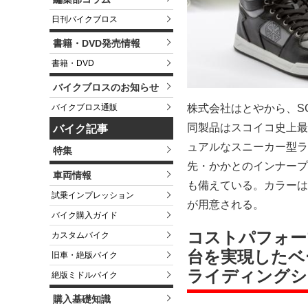
日刊バイクブロス
書籍・DVD発売情報
書籍・DVD
バイクブロスのお知らせ
バイクブロス通販
株式会社はとやから、S
同製品はスコイコ史上最
バイク記事
ュアルなスニーカー型ラ
特集
先・かかとのインナープ
車両情報
も備えている。カラーは
試乗インプレッション
が用意される。
バイク購入ガイド
コストパフォーマ
カスタムバイク
台を実現したベ
旧車・絶版バイク
ライディングシュ
絶版ミドルバイク
購入基礎知識