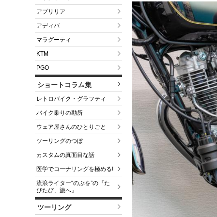
アプリリア
アディバ
マラグーティ
KTM
PGO
ショートコラム集
レトロバイク・グラフティ
バイク乗りの勘所
ウェア屋さんのひとりごと
ツーリングのつぼ
カスタムの真面目な話
医学でコーナリングを極める!
流浪ライター“のぶを”の『た
びたび、旅へ』
ツーリング