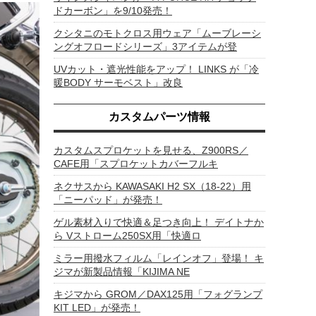
ドカーボン」を9/10発売！
クシタニのモトクロス用ウェア「ムーブレーシ
ングオフロードシリーズ」3アイテムが登
UVカット・遮光性能をアップ！ LINKS が「冷
暖BODY サーモベスト」改良
カスタムパーツ情報
カスタムスプロケットを見せる、Z900RS／
CAFE用「スプロケットカバーフルキ
ネクサスから KAWASAKI H2 SX（18-22）用
「ニーパッド」が発売！
ゲル素材入りで快適＆足つき向上！ デイトナか
ら Vストローム250SX用「快適ロ
ミラー用撥水フィルム「レインオフ」登場！ キ
ジマが新製品情報「KIJIMA NE
キジマから GROM／DAX125用「フォグランプ
KIT LED」が発売！