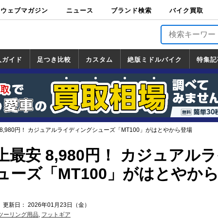
ウェブマガジン
ニュース
ブランド検索
バイク買取
バイクブロス・
原付＆ミニバイ
スポーツ＆ネイ
アメリカン＆ツ
ビッグスクータ
オフロード
バージンハーレ
バージンBMW
バージンドゥカ
バージントライ
ニュース
車両情報
イベント
キャンペ
トピック
バイク用
バイクパ
書籍・
サポート
お知らせ
ブランドを検
ブランドボイ
バイク買取
マガジンズ
ク
キッド
アラー
ー
ー
ティ
アンフ
TOP
ーン
ス
品
ーツ
DVD
索
ス
入ガイド
足つき比較
カスタム
絶版ミドルバイク
特集記
入ガイド
ンダ
マハ
ズキ
ワサキ
カスタム
ホンダ
ヤマハ
スズキ
カワサキ
道の駅調査隊
ツーリング情報局
日本の道50選
国道めぐり
林道ツーリング
絶版ミドルバイク
ホンダ
ヤマハ
スズキ
カワサキ
覧
一覧
一覧
8,980円！ カジュアルライディングシューズ「MT100」がはとやから登場
最安 8,980円！ カジュアル
ューズ「MT100」がはとやか
 更新日： 2026年01月23日（金）
ツーリング用品
,
フットギア