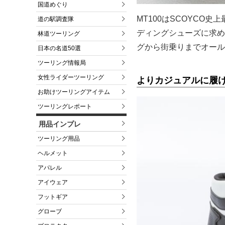
国道めぐり
MT100はSCOYCO
道の駅調査隊
ディングシューズに求め
林道ツーリング
グから街乗りまでオール
日本の名道50選
ツーリング情報局
女性ライダーツーリング
よりカジュアルに履
お助けツーリングアイテム
ツーリングレポート
用品インプレ
ツーリング用品
ヘルメット
アパレル
アイウェア
フットギア
グローブ