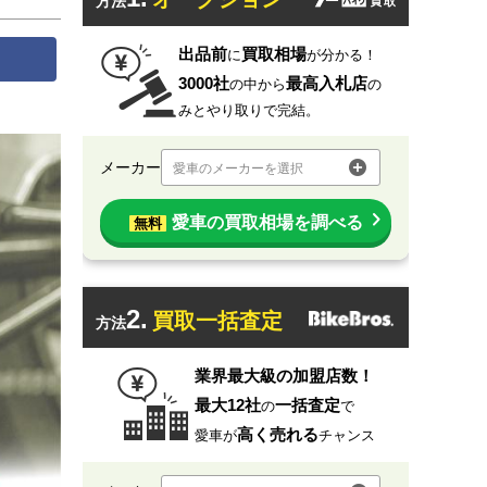
方法
出品前
買取相場
に
が分かる！
3000社
最高入札店
の中から
の
みとやり取りで完結。
メーカー
愛車のメーカーを選択
愛車の買取相場を調べる
無料
2.
買取一括査定
方法
業界最大級の加盟店数！
最大12社
一括査定
の
で
高く売れる
愛車が
チャンス