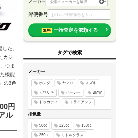
メーカー
郵便番号
一括査定を依頼する
無料
場した。
タグで検索
たカジ
、つま
メーカー
た機能
」の3色
ホンダ
ヤマハ
スズキ
カワサキ
ハーレー
BMW
ドゥカティ
トライアンフ
00円
アル
排気量
50cc
125cc
150cc
250cc
ミドルクラス