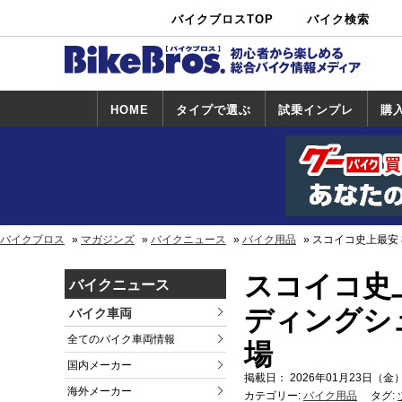
バイクブロスTOP
バイク検索
中古バイ
カタログ検
ショップ検
ク・新車検
索
索
索
HOME
タイプで選ぶ
試乗インプレ
購
スポーツ＆ネ
原付＆ミニバ
アメリカン＆
ビッグスクー
オフロード
試乗インプレ
ホンダ
ヤマハ
スズキ
カワサキ
ハーレー
BMW
トライアンフ
ドゥカティ
購
ホ
ヤ
ス
カ
イキッド
イク
クルーザー
ター
一覧
一
バイクブロス
マガジンズ
バイクニュース
バイク用品
スコイコ史上最安 
スコイコ史上
バイクニュース
ディングシ
バイク車両
全てのバイク車両情報
場
国内メーカー
掲載日： 2026年01月23日（金）
海外メーカー
カテゴリー:
バイク用品
タグ: