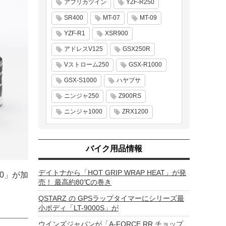
アフリカツイン
YZF-R250
SR400
MT-07
MT-09
YZF-R1
XSR900
アドレスV125
GSX250R
Vストローム250
GSX-R1000
GSX-S1000
ハヤブサ
ニンジャ250
Z900RS
ニンジャ1000
ZRX1200
バイク用品情報
デイトナから「HOT GRIP WRAP HEAT」が発
0」が加
売！ 最高約80℃の巻き
QSTARZ の GPSラップタイマーにシリーズ最
小ボディ「LT-9000S」が
ウインズジャパンが「A-FORCE RR チョップ