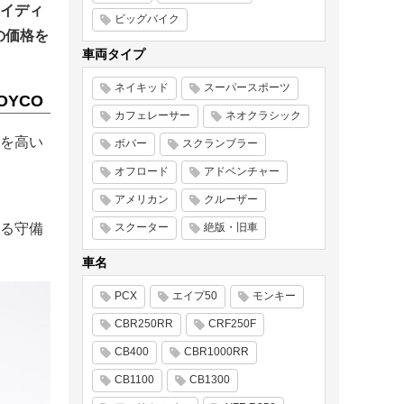
イディ
ビッグバイク
の価格を
車両タイプ
ネイキッド
スーパースポーツ
YCO
カフェレーサー
ネオクラシック
を高い
ボバー
スクランブラー
オフロード
アドベンチャー
アメリカン
クルーザー
スクーター
絶版・旧車
る守備
車名
PCX
エイプ50
モンキー
CBR250RR
CRF250F
CB400
CBR1000RR
CB1100
CB1300