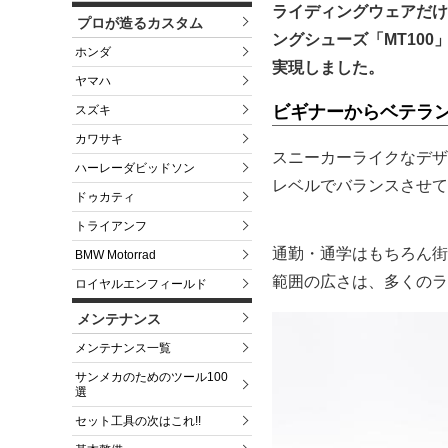
ライディングウェアだけ
プロが造るカスタム
ングシューズ「MT10
ホンダ
実現しました。
ヤマハ
ビギナーからベテラン
スズキ
カワサキ
スニーカーライクなデザ
ハーレーダビッドソン
レベルでバランスさせて
ドゥカティ
トライアンフ
通勤・通学はもちろん街
BMW Motorrad
範囲の広さは、多くのラ
ロイヤルエンフィールド
メンテナンス
メンテナンス一覧
サンメカのためのツール100
選
セット工具の次はこれ!!