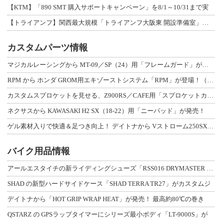
【KTM】「890 SMT 購入サポートキャンペーン」を8/1～10/31まで実
【トライアンフ】関西最大規模「トライアンフ大阪東 開設準備室」がオープン！ 限定
カスタムパーツ情報
マジカルレーシングから MT-09／SP（24）用「フレームガード」が登場！
RPM から ホンダ GROM用エキゾーストシステム「RPM」が登場！（動画あり
カスタムスプロケットを見せる、Z900RS／CAFE用「スプロケットカバーフルキ
ネクサスから KAWASAKI H2 SX（18-22）用「ニーパッド」が発売！
ゲル素材入りで快適＆足つき向上！ デイトナから Vストローム250SX用「快適ロ
バイク用品情報
アールエスタイチの新ライディングシューズ「RSS016 DRYMASTER スト
SHAD の新型ハードサイドケース「SHAD TERRA TR27」がカスタムジ
デイトナから「HOT GRIP WRAP HEAT」が発売！ 最高約80℃の巻き
QSTARZ の GPSラップタイマーにシリーズ最小ボディ「LT-9000S」が