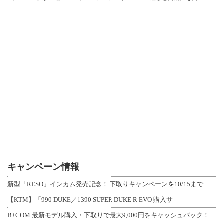
キャンペーン情報
新型「RESO」インカム発売記念！ 下取りキャンペーンを10/15まで延長して開
【KTM】「990 DUKE／1390 SUPER DUKE R EVO 購入サ
B+COM 最新モデル購入・下取りで最大9,000円をキャッシュバック！「B+F