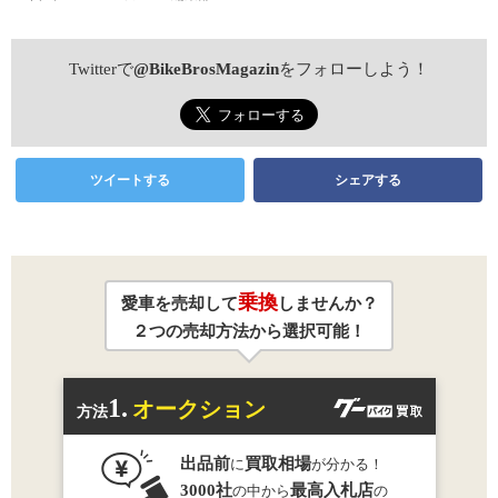
Twitterで
@BikeBrosMagazin
をフォローしよう！
ツイートする
シェアする
乗換
愛車を売却して
しませんか？
２つの売却方法から選択可能！
1.
オークション
方法
出品前
買取相場
に
が分かる！
3000社
最高入札店
の中から
の