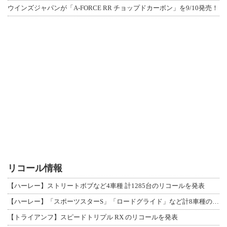
ウインズジャパンが「A-FORCE RR チョップドカーボン」を9/10発売！
リコール情報
【ハーレー】ストリートボブなど4車種 計1285台のリコールを発表
【ハーレー】「スポーツスターS」「ロードグライド」など計8車種のリコールを発表
【トライアンフ】スピードトリプル RX のリコールを発表