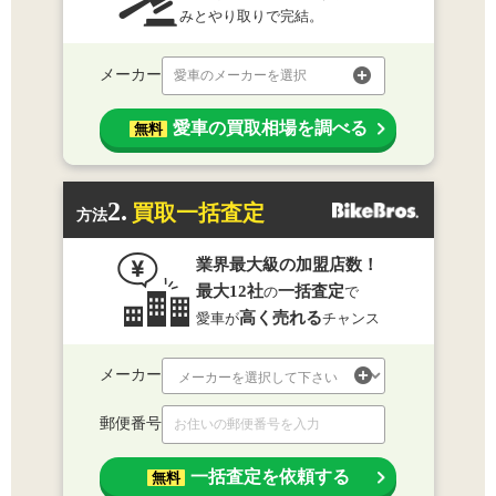
みとやり取りで完結。
メーカー
愛車のメーカーを選択
愛車の買取相場を調べる
無料
2.
買取一括査定
方法
業界最大級の加盟店数！
最大12社
一括査定
の
で
高く売れる
愛車が
チャンス
メーカー
郵便番号
一括査定を依頼する
無料