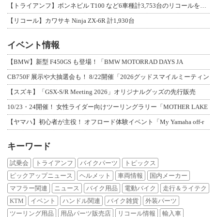
【トライアンフ】ボンネビル T100 など6車種計3,753台のリコールを発表
【リコール】カワサキ Ninja ZX-6R 計1,930台
イベント情報
【BMW】新型 F450GS も登場！「BMW MOTORRAD DAYS JA
CB750F 展示や大抽選会も！ 8/22開催「2026グッドスマイルミーティン
【スズキ】「GSX-S/R Meeting 2026」オリジナルグッズの先行販売
10/23・24開催！ 女性ライダー向けツーリングラリー「MOTHER LAKE
【ヤマハ】初心者が主役！ オフロード体験イベント「My Yamaha off-r
キーワード
試乗会
トライアンフ
バイクパーツ
トピックス
ピックアップニュース
ヘルメット
車両情報
国内メーカー
マフラー関連
ニュース
バイク用品
電動バイク
走行＆ライテク
KTM
イベント
ハンドル関連
バイク雑貨
外装パーツ
ツーリング用品
用品パーツ販売店
リコール情報
輸入車