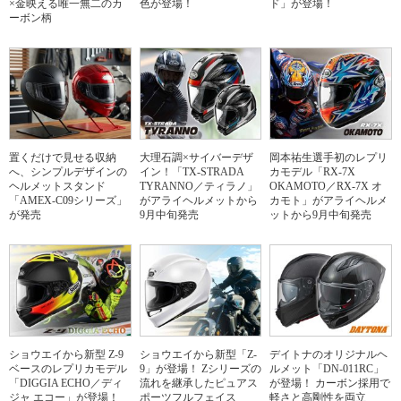
×金映える唯一無二のカ
色が登場！
ド」が登場！
ーボン柄
置くだけで見せる収納
大理石調×サイバーデザ
岡本祐生選手初のレプリ
へ、シンプルデザインの
イン！「TX-STRADA
カモデル「RX-7X
ヘルメットスタンド
TYRANNO／ティラノ」
OKAMOTO／RX-7X オ
「AMEX-C09シリーズ」
がアライヘルメットから
カモト」がアライヘルメ
が発売
9月中旬発売
ットから9月中旬発売
ショウエイから新型 Z-9
ショウエイから新型「Z-
デイトナのオリジナルヘ
ベースのレプリカモデル
9」が登場！ Zシリーズの
ルメット「DN-011RC」
「DIGGIA ECHO／ディ
流れを継承したピュアス
が登場！ カーボン採用で
ジャ エコー」が登場！
ポーツフルフェイス
軽さと高剛性を両立