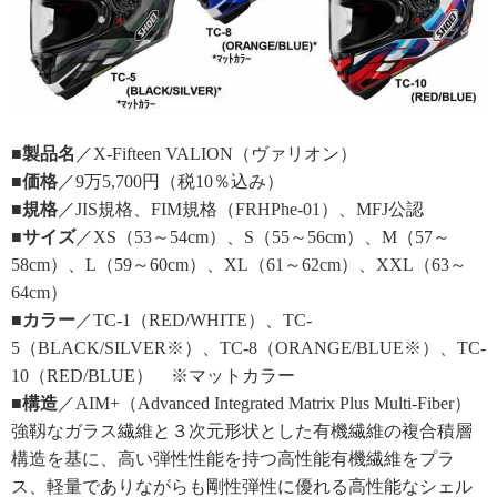
■製品名
／X-Fifteen VALION（ヴァリオン）
■価格
／9万5,700円（税10％込み）
■規格
／JIS規格、FIM規格（FRHPhe-01）、MFJ公認
■サイズ
／XS（53～54cm）、S（55～56cm）、M（57～
58cm）、L（59～60cm）、XL（61～62cm）、XXL（63～
64cm）
■カラー
／TC-1（RED/WHITE）、TC-
5（BLACK/SILVER※）、TC-8（ORANGE/BLUE※）、TC-
10（RED/BLUE） ※マットカラー
■構造
／AIM+（Advanced Integrated Matrix Plus Multi-Fiber）
強靱なガラス繊維と３次元形状とした有機繊維の複合積層
構造を基に、高い弾性性能を持つ高性能有機繊維をプラ
ス、軽量でありながらも剛性弾性に優れる高性能なシェル