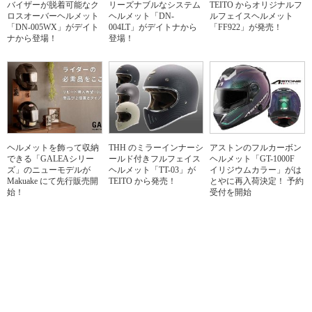
バイザーが脱着可能なク
リーズナブルなシステム
TEITO からオリジナルフ
ロスオーバーヘルメット
ヘルメット「DN-
ルフェイスヘルメット
「DN-005WX」がデイト
004LT」がデイトナから
「FF922」が発売！
ナから登場！
登場！
ヘルメットを飾って収納
THH のミラーインナーシ
アストンのフルカーボン
できる「GALEAシリー
ールド付きフルフェイス
ヘルメット「GT-1000F
ズ」のニューモデルが
ヘルメット「TT-03」が
イリジウムカラー」がは
Makuake にて先行販売開
TEITO から発売！
とやに再入荷決定！ 予約
始！
受付を開始