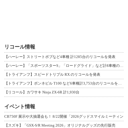
リコール情報
【ハーレー】ストリートボブなど4車種 計1285台のリコールを発表
【ハーレー】「スポーツスターS」「ロードグライド」など計8車種のリコールを発表
【トライアンフ】スピードトリプル RX のリコールを発表
【トライアンフ】ボンネビル T100 など6車種計3,753台のリコールを発表
【リコール】カワサキ Ninja ZX-6R 計1,930台
イベント情報
CB750F 展示や大抽選会も！ 8/22開催「2026グッドスマイルミーティン
【スズキ】「GSX-S/R Meeting 2026」オリジナルグッズの先行販売