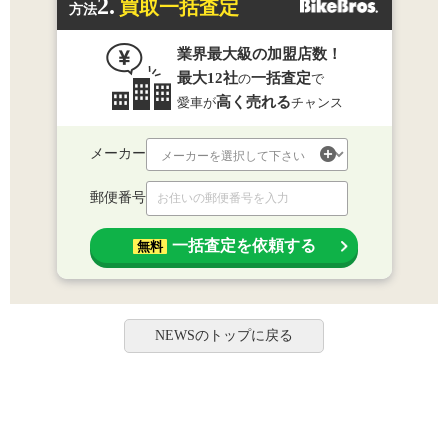
2.
買取一括査定
方法
業界最大級の加盟店数！
最大12社
一括査定
の
で
高く売れる
愛車が
チャンス
メーカー
郵便番号
一括査定を依頼する
無料
NEWSのトップに戻る