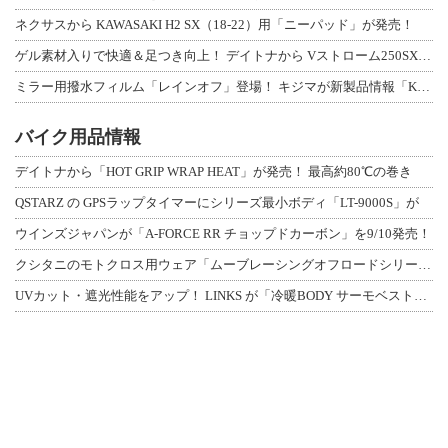
ネクサスから KAWASAKI H2 SX（18-22）用「ニーパッド」が発売！
ゲル素材入りで快適＆足つき向上！ デイトナから Vストローム250SX用「快適ロ
ミラー用撥水フィルム「レインオフ」登場！ キジマが新製品情報「KIJIMA NE
バイク用品情報
デイトナから「HOT GRIP WRAP HEAT」が発売！ 最高約80℃の巻き
QSTARZ の GPSラップタイマーにシリーズ最小ボディ「LT-9000S」が
ウインズジャパンが「A-FORCE RR チョップドカーボン」を9/10発売！
クシタニのモトクロス用ウェア「ムーブレーシングオフロードシリーズ」3アイテムが登
UVカット・遮光性能をアップ！ LINKS が「冷暖BODY サーモベスト」改良