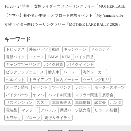
10/23・24開催！ 女性ライダー向けツーリングラリー「MOTHER LAKE
【ヤマハ】初心者が主役！ オフロード体験イベント「My Yamaha off-r
女性ライダー向けツーリングラリー「MOTHER LAKE RALLY 2026」
キーワード
トピックス
外装パーツ
動画
キャンペーン
ドゥカティ
電動バイク
ニュース
BMW
KTM
バイク用品
キャンプツーリング
バイク雑貨
バイクイベント
ピックアップニュース
輸入車
ハーレー
海外メーカー
ヘルメット
トライアンフ
国内メーカー
ツーリング用品
オープン情報
イベント
ツーリング
レポート
モータースポーツ
バイクパーツ
ヤマハ
ハンドル関連
マフラー関連
展示会
サスペンション
スズキ
車両販売店
車両情報
試乗会
ホンダ
電装品
マフラー
アパレル
用品パーツ販売店
リコール情報
カワサキ
グローブ
走行＆ライテク