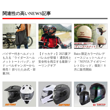
関連性の高いNEWS記事
バイザー付きヘルメット
【ドゥカティ】2025夏ア
Baico 限定カラーのレデ
も入る「ライダースヘル
パレルが登場！ 通気性と
ィースジェットヘルメッ
メットトートバッグ」が
安全性を両立する最新ツ
ト「NOVIA アイボリー/
ドッペルギャンガーから
ーリングギア
レトロレッド」復刻！ 6
発売！ 折りたたみ式・容
月に販売開始
量26L