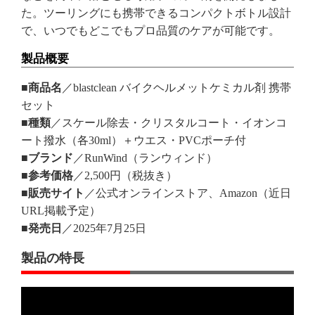
た。ツーリングにも携帯できるコンパクトボトル設計
で、いつでもどこでもプロ品質のケアが可能です。
製品概要
■商品名
／blastclean バイクヘルメットケミカル剤 携帯
セット
■種類
／スケール除去・クリスタルコート・イオンコ
ート撥水（各30ml）＋ウエス・PVCポーチ付
■ブランド
／RunWind（ランウィンド）
■参考価格
／2,500円（税抜き）
■販売サイト
／公式オンラインストア、Amazon（近日
URL掲載予定）
■発売日
／2025年7月25日
製品の特長