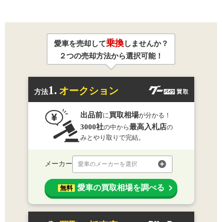
乗換
愛車を売却して
しませんか？
２つの売却方法から選択可能！
1.
オークション
方法
出品前
買取相場
に
が分かる！
3000社
最高入札店
の中から
の
みとやり取りで完結。
メーカー
愛車のメーカーを選択
愛車の買取相場を調べる
無料