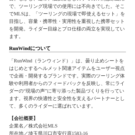
で、ツーリング現場での使用には不向きでした。そこ
でMLSは、「ツーリングの現場で即使えるセット」を
目指し、容量・携帯性・実用性を重視した携帯セット
を開発。ライダー目線とプロ仕様の両立を実現してい
ます。
RunWindについて
「RunWind（ランウィンド）」は、曇り止めシートを
はじめとするヘルメット関連アイテムをユーザー視点
で企画・開発するブランドです。実際のツーリング体
験や利用者からのフィードバックを反映し、常にライ
ダーの“現場の声”に寄り添った製品づくりを行ってい
ます。視界の快適性と安全性を支えるパートナーとし
て、多くのライダーに選ばれています。
【会社概要】
企業名／株式会社MLS
所在地／埼玉県川口市安行原1583-16