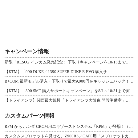
キャンペーン情報
新型「RESO」インカム発売記念！ 下取りキャンペーンを10/15まで延長して開
【KTM】「990 DUKE／1390 SUPER DUKE R EVO 購入サ
B+COM 最新モデル購入・下取りで最大9,000円をキャッシュバック！「B+F
【KTM】「890 SMT 購入サポートキャンペーン」を8/1～10/31まで実
【トライアンフ】関西最大規模「トライアンフ大阪東 開設準備室」がオープン！ 限定
カスタムパーツ情報
RPM から ホンダ GROM用エキゾーストシステム「RPM」が登場！（動画あり
カスタムスプロケットを見せる、Z900RS／CAFE用「スプロケットカバーフルキ