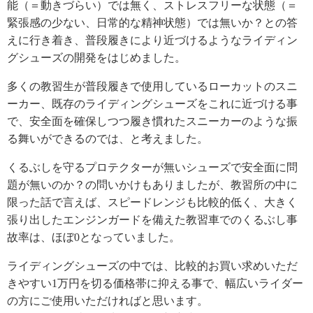
能（＝動きづらい）では無く、ストレスフリーな状態（＝
緊張感の少ない、日常的な精神状態）では無いか？との答
えに行き着き、普段履きにより近づけるようなライディン
グシューズの開発をはじめました。
多くの教習生が普段履きで使用しているローカットのスニ
ーカー、既存のライディングシューズをこれに近づける事
で、安全面を確保しつつ履き慣れたスニーカーのような振
る舞いができるのでは、と考えました。
くるぶしを守るプロテクターが無いシューズで安全面に問
題が無いのか？の問いかけもありましたが、教習所の中に
限った話で言えば、スピードレンジも比較的低く、大きく
張り出したエンジンガードを備えた教習車でのくるぶし事
故率は、ほぼ0となっていました。
ライディングシューズの中では、比較的お買い求めいただ
きやすい1万円を切る価格帯に抑える事で、幅広いライダー
の方にご使用いただければと思います。