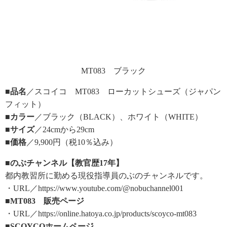
MT083 ブラック
■品名
／スコイコ MT083 ローカットシューズ（ジャパン
フィット）
■カラー
／ブラック（BLACK）、ホワイト（WHITE）
■サイズ
／24cmから29cm
■価格
／9,900円（税10％込み）
■のぶチャンネル【教官歴17年】
都内教習所に勤める現役指導員のぶのチャンネルです。
・URL／https://www.youtube.com/@nobuchannel001
■MT083 販売ページ
・URL／https://online.hatoya.co.jp/products/scoyco-mt083
■SCOYCOホームページ