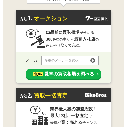
1.
オークション
方法
出品前
買取相場
に
が分かる！
3000社
最高入札店
の中から
の
みとやり取りで完結。
メーカー
愛車のメーカーを選択
愛車の買取相場を調べる
無料
2.
買取一括査定
方法
業界最大級の加盟店数！
最大12社
一括査定
の
で
高く売れる
愛車が
チャンス