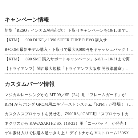
キャンペーン情報
新型「RESO」インカム発売記念！ 下取りキャンペーンを10/15まで延長して開
【KTM】「990 DUKE／1390 SUPER DUKE R EVO 購入サ
B+COM 最新モデル購入・下取りで最大9,000円をキャッシュバック！「B+F
【KTM】「890 SMT 購入サポートキャンペーン」を8/1～10/31まで実
【トライアンフ】関西最大規模「トライアンフ大阪東 開設準備室」がオープン！ 限定
カスタムパーツ情報
マジカルレーシングから MT-09／SP（24）用「フレームガード」が登場！
RPM から ホンダ GROM用エキゾーストシステム「RPM」が登場！（動画あり
カスタムスプロケットを見せる、Z900RS／CAFE用「スプロケットカバーフルキ
ネクサスから KAWASAKI H2 SX（18-22）用「ニーパッド」が発売！
ゲル素材入りで快適＆足つき向上！ デイトナから Vストローム250SX用「快適ロ