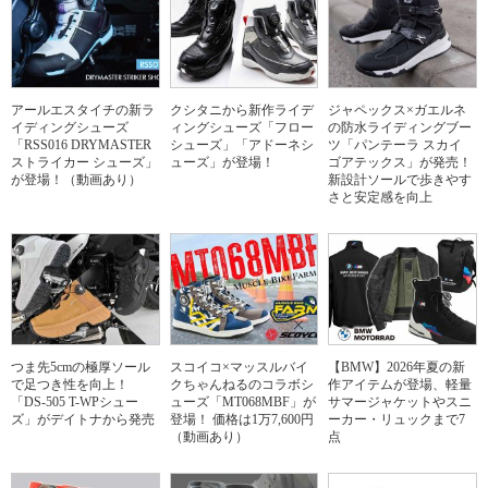
アールエスタイチの新ラ
クシタニから新作ライデ
ジャペックス×ガエルネ
イディングシューズ
ィングシューズ「フロー
の防水ライディングブー
「RSS016 DRYMASTER
シューズ」「アドーネシ
ツ「パンテーラ スカイ
ストライカー シューズ」
ューズ」が登場！
ゴアテックス」が発売！
が登場！（動画あり）
新設計ソールで歩きやす
さと安定感を向上
つま先5cmの極厚ソール
スコイコ×マッスルバイ
【BMW】2026年夏の新
で足つき性を向上！
クちゃんねるのコラボシ
作アイテムが登場、軽量
「DS-505 T-WPシュー
ューズ「MT068MBF」が
サマージャケットやスニ
ズ」がデイトナから発売
登場！ 価格は1万7,600円
ーカー・リュックまで7
（動画あり）
点