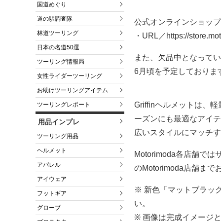
国道めぐり
道の駅調査隊
公式オンラインショップ
林道ツーリング
・URL／https://store.mo
日本の名道50選
また、欠品中となってい
ツーリング情報局
6月頃を予定しておりま
女性ライダーツーリング
お助けツーリングアイテム
Griffinヘルメット
ツーリングレポート
ーズンにも最適なアイテ
用品インプレ
広いスタイルにマッチす
ツーリング用品
ヘルメット
Motorimoda各店
アパレル
のMotorimoda店舗
アイウェア
※ 新色「マットブラッ
フットギア
い。
グローブ
※ 画像は完成イメージ