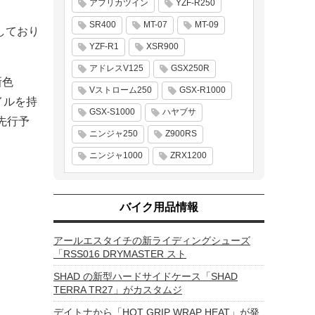
アフリカツイン
YZF-R250
SR400
MT-07
MT-09
しており
YZF-R1
XSR900
アドレスV125
GSX250R
新色
Vストローム250
GSX-R1000
イルを持
GSX-S1000
ハヤブサ
先行予
ニンジャ250
Z900RS
ニンジャ1000
ZRX1200
バイク用品情報
アールエスタイチの新ライディングシューズ
「RSS016 DRYMASTER スト
SHAD の新型ハードサイドケース「SHAD
TERRA TR27」がカスタムジ
デイトナから「HOT GRIP WRAP HEAT」が発