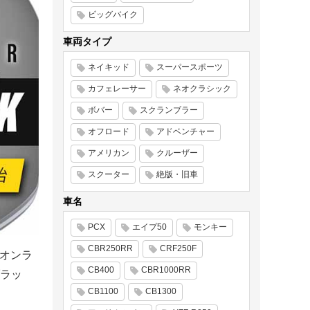
ビッグバイク
車両タイプ
ネイキッド
スーパースポーツ
カフェレーサー
ネオクラシック
ボバー
スクランブラー
オフロード
アドベンチャー
アメリカン
クルーザー
スクーター
絶版・旧車
車名
PCX
エイプ50
モンキー
CBR250RR
CRF250F
びオンラ
CB400
CBR1000RR
ラッ
CB1100
CB1300