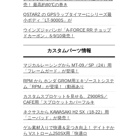
売！ 最高約80℃の巻き
QSTARZ の GPSラップタイマーにシリーズ最
小ボディ「LT-9000S」が
ウインズジャパンが「A-FORCE RR チョップ
ドカーボン」を9/10発売！
カスタムパーツ情報
マジカルレーシングから MT-09／SP（24）用
「フレームガード」が登場！
RPM から ホンダ GROM用エキゾーストシステ
ム「RPM」が登場！（動画あり
カスタムスプロケットを見せる、Z900RS／
CAFE用「スプロケットカバーフルキ
ネクサスから KAWASAKI H2 SX（18-22）用
「ニーパッド」が発売！
ゲル素材入りで快適＆足つき向上！ デイトナか
ら Vストローム250SX用「快適ロ