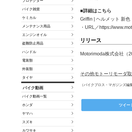
プロテクター
バイク雑貨
■詳細はこちら
ケミカル
Griffin | ヘルメ
メンテナンス用品
・URL／https://www.motor
エンジンオイル
リリース
盗難防止用品
ハンドル
Motorimoda株式会社（
電装類
外装類
その他モトーリモーダ取
タイヤ
（バイクブロス・マガジンズ編
バイク動画
バイク動画一覧
ホンダ
ツイー
ヤマハ
スズキ
カワサキ