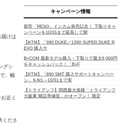
キャンペーン情報
新型「RESO」インカム発売記念！ 下取りキャ
ンペーンを10/15まで延長して開
お届けは
【KTM】「990 DUKE／1390 SUPER DUKE R
EVO 購入サ
B+COM 最新モデル購入・下取りで最大9,000円
をキャッシュバック！「B+F
ングシ
【KTM】「890 SMT 購入サポートキャンペー
で、幅
ン」を8/1～10/31まで実
【トライアンフ】関西最大規模「トライアンフ
大阪東 開設準備室」がオープン！ 限定
ひお近く
承くださ
。