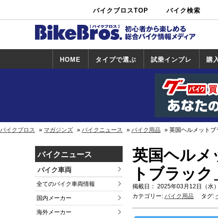
バイクブロスTOP
バイク検索
中古バイ
カタログ検
ショップ検
ク・新車検
索
索
索
HOME
タイプで選ぶ
試乗インプレ
購
スポーツ＆ネ
原付＆ミニバ
アメリカン＆
ビッグスクー
オフロード
試乗インプレ
ホンダ
ヤマハ
スズキ
カワサキ
ハーレー
BMW
トライアンフ
ドゥカティ
購
ホ
ヤ
ス
カ
イキッド
イク
クルーザー
ター
一覧
一
バイクブロス
マガジンズ
バイクニュース
バイク用品
英国ヘルメットブラ
英国ヘルメッ
バイクニュース
トブラック
バイク車両
全てのバイク車両情報
掲載日： 2025年03月12日（水）
カテゴリー:
バイク用品
タグ:
国内メーカー
海外メーカー