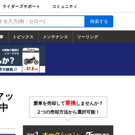
ライダーズサポート
コミュニティ
ライダーズサポート
バイク輸送
バイクガレージライ
バイク車両保険
ロードサービス
バイク試乗
コミュニティ
日記
ツーリング
カスタム
TOP
フ
TOP
事
トピックス
メンテナンス
ツーリング
トピックス
ホンダ
ヤマハ
スズキ
カワサキ
ハーレーダ
BMW
ドゥカティ
トライアン
メンテナンス
基本整備
部位別メンテ
工具の使い方
ツール100選
メンテのうん
一覧
ビッドソン
フ
一覧
ちく
マッ
乗換
愛車を売却して
しませんか？
中
２つの売却方法から選択可能！
1.
オークション