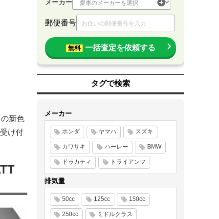
メーカー
郵便番号
一括査定を依頼する
無料
タグで検索
メーカー
 の新色
受け付
ホンダ
ヤマハ
スズキ
カワサキ
ハーレー
BMW
ドゥカティ
トライアンフ
TT
排気量
50cc
125cc
150cc
250cc
ミドルクラス