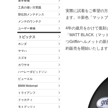
基本整備
工具の使い方実践
実際に試着をご希望の方は
部位別メンテナンス
ます。※新色「マットブ
メンテのウンチク
4年の歳月をかけて復刻さ
ユーザー車検
「MATT BLACK
トピックス
つGriffinヘルメッ
ホンダ
約販売を開始いたします
ヤマハ
スズキ
カワサキ
ハーレーダビッドソン
ビューエル
BMW Motorrad
トライアンフ
ドゥカティ
モトグッツィ