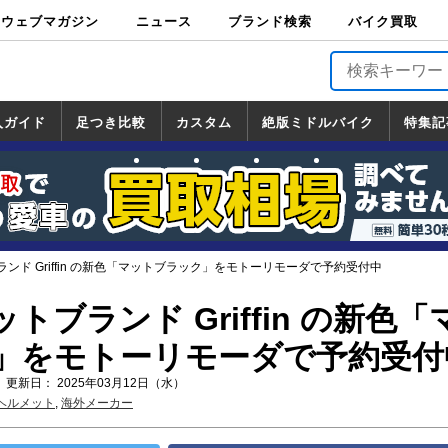
ウェブマガジン
ニュース
ブランド検索
バイク買取
バイクブロス・
原付＆ミニバイ
スポーツ＆ネイ
アメリカン＆ツ
ビッグスクータ
オフロード
バージンハーレ
バージンBMW
バージンドゥカ
バージントライ
ニュース
車両情報
イベント
キャンペ
トピック
バイク用
バイクパ
書籍・
サポート
お知らせ
ブランドを検
ブランドボイ
バイク買取
マガジンズ
ク
キッド
アラー
ー
ー
ティ
アンフ
TOP
ーン
ス
品
ーツ
DVD
索
ス
入ガイド
足つき比較
カスタム
絶版ミドルバイク
特集記
入ガイド
ンダ
マハ
ズキ
ワサキ
カスタム
ホンダ
ヤマハ
スズキ
カワサキ
道の駅調査隊
ツーリング情報局
日本の道50選
国道めぐり
林道ツーリング
絶版ミドルバイク
ホンダ
ヤマハ
スズキ
カワサキ
覧
一覧
一覧
ンド Griffin の新色「マットブラック」をモトーリモーダで予約受付中
トブランド Griffin の新色「
」をモトーリモーダで予約受付
 更新日： 2025年03月12日（水）
ヘルメット
,
海外メーカー