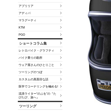
アプリリア
アディバ
マラグーティ
KTM
PGO
ショートコラム集
レトロバイク・グラフティ
バイク乗りの勘所
ウェア屋さんのひとりごと
ツーリングのつぼ
カスタムの真面目な話
医学でコーナリングを極める!
流浪ライター“のぶを”の『た
びたび、旅へ』
ツーリング