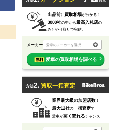
方法
出品前
買取相場
に
が分かる！
3000社
最高入札店
の中から
の
みとやり取りで完結。
メーカー
愛車のメーカーを選択
愛車の買取相場を調べる
無料
2.
買取一括査定
方法
業界最大級の加盟店数！
最大12社
一括査定
の
で
高く売れる
愛車が
チャンス