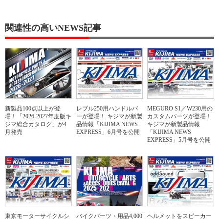
関連性の高いNEWS記事
新製品100点以上が登
レブル250用ハンドルバ
MEGURO S1／W230用の
場！「2026-2027年度版キ
ーが登場！ キジマが新製
カスタムパーツが登場！
ジマ総合カタログ」が4
品情報「KIJIMA NEWS
キジマが新製品情報
月発売
EXPRESS」6月号を公開
「KIJIMA NEWS
EXPRESS」5月号を公開
東京モーターサイクルシ
バイクパーツ・用品4,000
ヘルメットをスピーカー