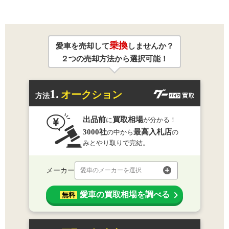
乗換
愛車を売却して
しませんか？
２つの売却方法から選択可能！
1.
オークション
方法
出品前
買取相場
に
が分かる！
3000社
最高入札店
の中から
の
みとやり取りで完結。
メーカー
愛車のメーカーを選択
愛車の買取相場を調べる
無料