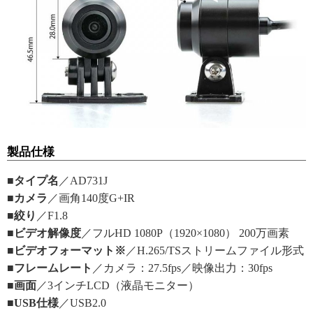
製品仕様
■タイプ名
／AD731J
■カメラ
／画角140度G+IR
■絞り
／F1.8
■ビデオ解像度
／フルHD 1080P（1920×1080） 200万画素
■ビデオフォーマット※
／H.265/TSストリームファイル形式
■フレームレート
／カメラ：27.5fps／映像出力：30fps
■画面
／3インチLCD（液晶モニター）
■USB仕様
／USB2.0