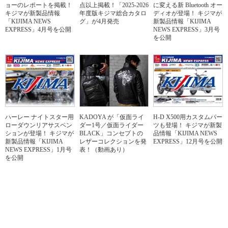
ョーのレポートを掲載！
点以上掲載！「2025-2026
に変える新 Bluetooth オー
キジマが新製品情報
年度版キジマ総合カタロ
ディオが登場！ キジマが
「KIJIMA NEWS
グ」が4月発売
新製品情報「KIJIMA
EXPRESS」4月号を公開
NEWS EXPRESS」3月号
を公開
ハーレー ナイトスター用
KADOYA が「仮面ライ
H-D X500用カスタムパー
ローダウンリアサスペン
ダー1号／仮面ライダー
ツも登場！ キジマが新製
ションが登場！ キジマが
BLACK」コンセプトの
品情報「KIJIMA NEWS
新製品情報「KIJIMA
レザーコレクションを発
EXPRESS」12月号を公開
NEWS EXPRESS」1月号
表！（動画あり）
を公開