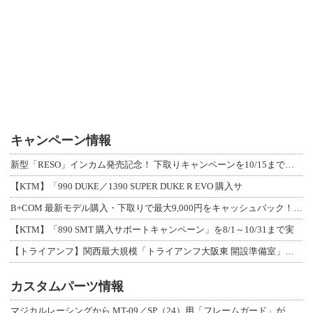
キャンペーン情報
新型「RESO」インカム発売記念！ 下取りキャンペーンを10/15まで延長して開
【KTM】「990 DUKE／1390 SUPER DUKE R EVO 購入サ
B+COM 最新モデル購入・下取りで最大9,000円をキャッシュバック！「B+F
【KTM】「890 SMT 購入サポートキャンペーン」を8/1～10/31まで実
【トライアンフ】関西最大規模「トライアンフ大阪東 開設準備室」がオープン！ 限定
カスタムパーツ情報
マジカルレーシングから MT-09／SP（24）用「フレームガード」が登場！