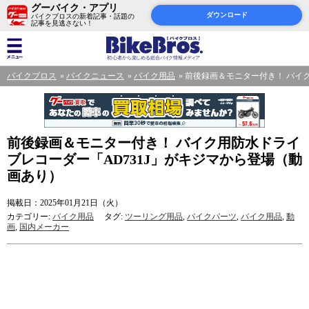
グーバイク・アプリ
ダウンロード
バイクブロスの新着記事・話題の
記事を見逃さない！
バイクブロス
バイクニュース
バイク用品
前後録画＆モニター付き！ バイク
前後録画＆モニター付き！ バイク用防水ドライ
ブレコーダー「AD731J」がキジマから登場（動
画あり）
掲載日：2025年01月21日（火）
カテゴリー:
バイク用品
タグ:
ツーリング用品
,
バイクパーツ
,
バイク用品
,
動
画
,
国内メーカー