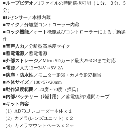
■ループビデオ
／1ファイルの時間選択可能（１分、３分、5
分）
■Gセンサー
／本機内蔵
■マイク
／分離型コントローラー内蔵
■ロック機能
／オート機能及びコントローラーによる手動操
作
■音声入力
／分離型高感度マイク
■蓄電電源
／蓄電電源
■外部ストレージ
／Micro SDカード最大256GBまで対応
■電源
／入力12ー24V⇒5V 2A
■防塵・防水性
／モニターIP66・カメラIP67相当
■本体サイズ
／100×57×20mm
■動作温度範囲
／-20度～70度（摂氏）
■内部バッテリー（時計用）
／蓄電後約2週間キープ
■キット内容
（1）AD731J レコーダー本体ｘ１
（2）カメラ(レンズユニット) ｘ２
（3）カメラマウントベースｘ２set