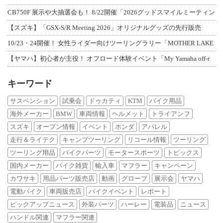
CB750F 展示や大抽選会も！ 8/22開催「2026グッドスマイルミーティン
【スズキ】「GSX-S/R Meeting 2026」オリジナルグッズの先行販売
10/23・24開催！ 女性ライダー向けツーリングラリー「MOTHER LAKE
【ヤマハ】初心者が主役！ オフロード体験イベント「My Yamaha off-r
キーワード
サスペンション
試乗会
ドゥカティ
KTM
バイク用品
海外メーカー
BMW
車両情報
ヘルメット
トライアンフ
スズキ
オープン情報
イベント
ホンダ
アパレル
走行＆ライテク
キャンプツーリング
リコール情報
ツーリング
ツーリング用品
バイクパーツ
モータースポーツ
トピックス
国内メーカー
バイク雑貨
輸入車
マフラー
キャンペーン
カワサキ
用品パーツ販売店
動画
グローブ
展示会
ヤマハ
電動バイク
車両販売店
バイクイベント
レポート
ピックアップニュース
外装パーツ
ハーレー
電装品
ニュース
ハンドル関連
マフラー関連