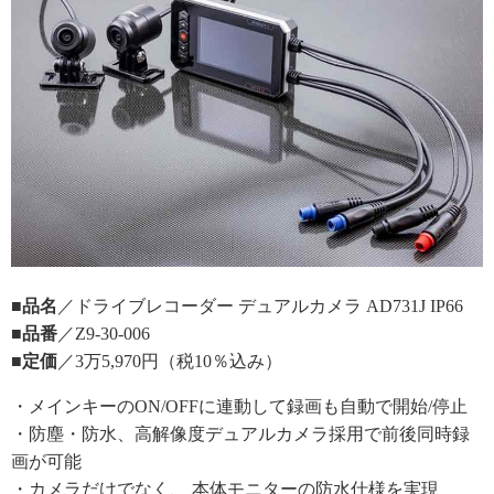
■品名
／ドライブレコーダー デュアルカメラ AD731J IP66
■品番
／Z9-30-006
■定価
／3万5,970円（税10％込み）
・メインキーのON/OFFに連動して録画も自動で開始/停止
・防塵・防水、高解像度デュアルカメラ採用で前後同時録
画が可能
・カメラだけでなく、 本体モニターの防水仕様を実現