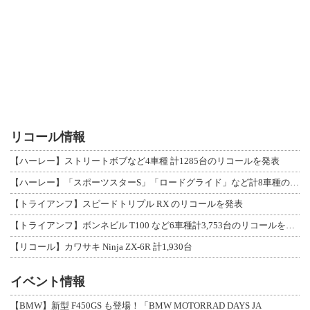
リコール情報
【ハーレー】ストリートボブなど4車種 計1285台のリコールを発表
【ハーレー】「スポーツスターS」「ロードグライド」など計8車種のリコールを発表
【トライアンフ】スピードトリプル RX のリコールを発表
【トライアンフ】ボンネビル T100 など6車種計3,753台のリコールを発表
【リコール】カワサキ Ninja ZX-6R 計1,930台
イベント情報
【BMW】新型 F450GS も登場！「BMW MOTORRAD DAYS JA