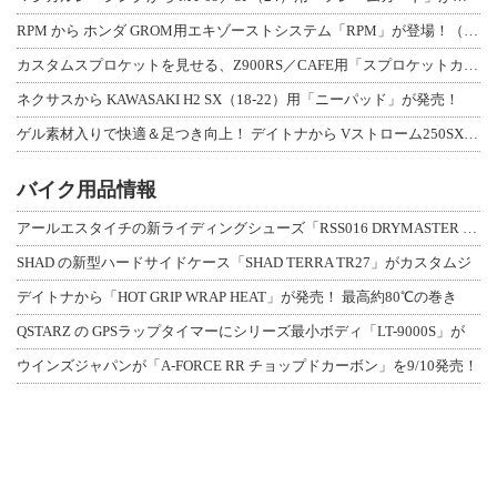
RPM から ホンダ GROM用エキゾーストシステム「RPM」が登場！（動画あり
カスタムスプロケットを見せる、Z900RS／CAFE用「スプロケットカバーフルキ
ネクサスから KAWASAKI H2 SX（18-22）用「ニーパッド」が発売！
ゲル素材入りで快適＆足つき向上！ デイトナから Vストローム250SX用「快適ロ
バイク用品情報
アールエスタイチの新ライディングシューズ「RSS016 DRYMASTER スト
SHAD の新型ハードサイドケース「SHAD TERRA TR27」がカスタムジ
デイトナから「HOT GRIP WRAP HEAT」が発売！ 最高約80℃の巻き
QSTARZ の GPSラップタイマーにシリーズ最小ボディ「LT-9000S」が
ウインズジャパンが「A-FORCE RR チョップドカーボン」を9/10発売！