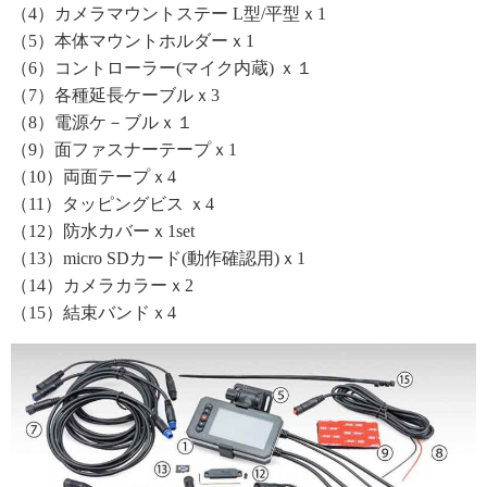
（4）カメラマウントステー L型/平型ｘ1
（5）本体マウントホルダーｘ1
（6）コントローラー(マイク内蔵) ｘ１
（7）各種延長ケーブルｘ3
（8）電源ケ－ブルｘ１
（9）面ファスナーテープｘ1
（10）両面テープｘ4
（11）タッピングビス ｘ4
（12）防水カバーｘ1set
（13）micro SDカード(動作確認用)ｘ1
（14）カメラカラーｘ2
（15）結束バンドｘ4