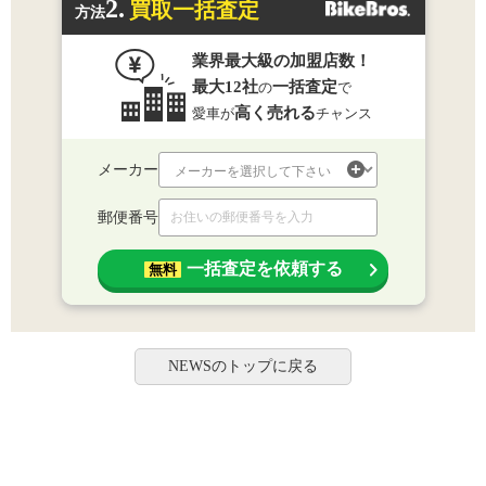
2.
買取一括査定
方法
業界最大級の加盟店数！
最大12社
一括査定
の
で
高く売れる
愛車が
チャンス
メーカー
郵便番号
一括査定を依頼する
無料
NEWSのトップに戻る