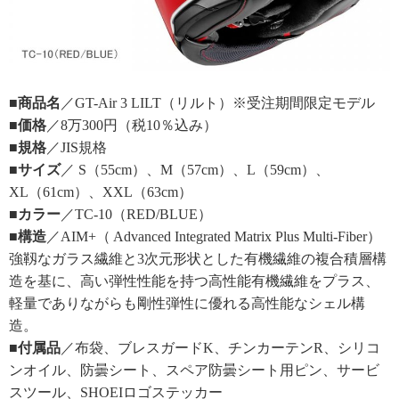
■商品名
／GT-Air 3 LILT（リルト）※受注期間限定モデル
■価格
／8万300円（税10％込み）
■規格
／JIS規格
■サイズ
／ S（55cm）、M（57cm）、L（59cm）、
XL（61cm）、XXL（63cm）
■カラー
／TC-10（RED/BLUE）
■構造
／AIM+（ Advanced Integrated Matrix Plus Multi-Fiber）
強靱なガラス繊維と3次元形状とした有機繊維の複合積層構
造を基に、高い弾性性能を持つ高性能有機繊維をプラス、
軽量でありながらも剛性弾性に優れる高性能なシェル構
造。
■付属品
／布袋、ブレスガードK、チンカーテンR、シリコ
ンオイル、防曇シート、スペア防曇シート用ピン、サービ
スツール、SHOEIロゴステッカー