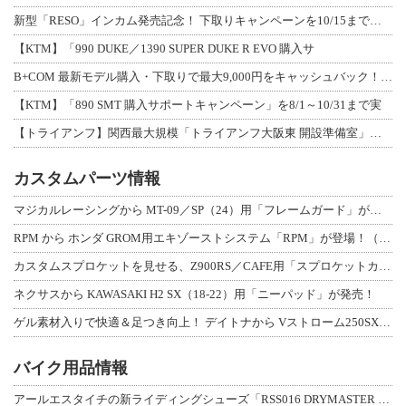
新型「RESO」インカム発売記念！ 下取りキャンペーンを10/15まで延長して開
【KTM】「990 DUKE／1390 SUPER DUKE R EVO 購入サ
B+COM 最新モデル購入・下取りで最大9,000円をキャッシュバック！「B+F
【KTM】「890 SMT 購入サポートキャンペーン」を8/1～10/31まで実
【トライアンフ】関西最大規模「トライアンフ大阪東 開設準備室」がオープン！ 限定
カスタムパーツ情報
マジカルレーシングから MT-09／SP（24）用「フレームガード」が登場！
RPM から ホンダ GROM用エキゾーストシステム「RPM」が登場！（動画あり
カスタムスプロケットを見せる、Z900RS／CAFE用「スプロケットカバーフルキ
ネクサスから KAWASAKI H2 SX（18-22）用「ニーパッド」が発売！
ゲル素材入りで快適＆足つき向上！ デイトナから Vストローム250SX用「快適ロ
バイク用品情報
アールエスタイチの新ライディングシューズ「RSS016 DRYMASTER スト