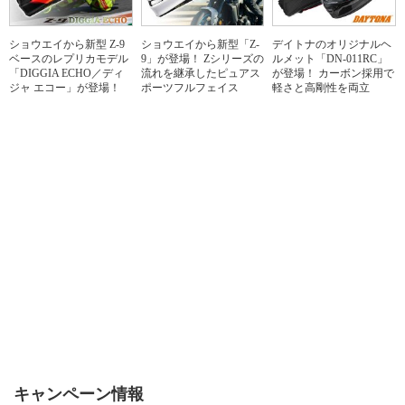
ショウエイから新型 Z-9
ショウエイから新型「Z-
デイトナのオリジナルヘ
ベースのレプリカモデル
9」が登場！ Zシリーズの
ルメット「DN-011RC」
「DIGGIA ECHO／ディ
流れを継承したピュアス
が登場！ カーボン採用で
ジャ エコー」が登場！
ポーツフルフェイス
軽さと高剛性を両立
キャンペーン情報