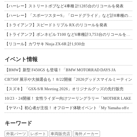
【ハーレー】ストリートボブなど4車種 計1285台のリコールを発表
【ハーレー】「スポーツスターS」「ロードグライド」など計8車種のリコールを発表
【トライアンフ】スピードトリプル RX のリコールを発表
【トライアンフ】ボンネビル T100 など6車種計3,753台のリコールを発表
【リコール】カワサキ Ninja ZX-6R 計1,930台
イベント情報
【BMW】新型 F450GS も登場！「BMW MOTORRAD DAYS JA
CB750F 展示や大抽選会も！ 8/22開催「2026グッドスマイルミーティン
【スズキ】「GSX-S/R Meeting 2026」オリジナルグッズの先行販売
10/23・24開催！ 女性ライダー向けツーリングラリー「MOTHER LAKE
【ヤマハ】初心者が主役！ オフロード体験イベント「My Yamaha off-r
キーワード
外装パーツ
レポート
車両販売店
海外メーカー