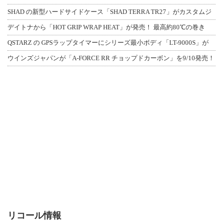
SHAD の新型ハードサイドケース「SHAD TERRA TR27」がカスタムジ
デイトナから「HOT GRIP WRAP HEAT」が発売！ 最高約80℃の巻き
QSTARZ の GPSラップタイマーにシリーズ最小ボディ「LT-9000S」が
ウインズジャパンが「A-FORCE RR チョップドカーボン」を9/10発売！
リコール情報