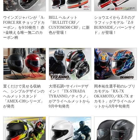
ウインズジャパンが「A-
BELL ヘルメット
ショウエイから Z-9 のグ
FORCE RR チョップドカ
「BULLITT CRF／
ラフィックモデル「Z-9
ーボン」を9/10発売！ 赤
CUSTOM500 CRF」に新
BURNSIDE／バーンサイ
×金映える唯一無二のカ
色が登場！
ド」が登場！
ーボン柄
置くだけで見せる収納
大理石調×サイバーデザ
岡本祐生選手初のレプリ
へ、シンプルデザインの
イン！「TX-STRADA
カモデル「RX-7X
ヘルメットスタンド
TYRANNO／ティラノ」
OKAMOTO／RX-7X オ
「AMEX-C09シリーズ」
がアライヘルメットから
カモト」がアライヘルメ
が発売
9月中旬発売
ットから9月中旬発売