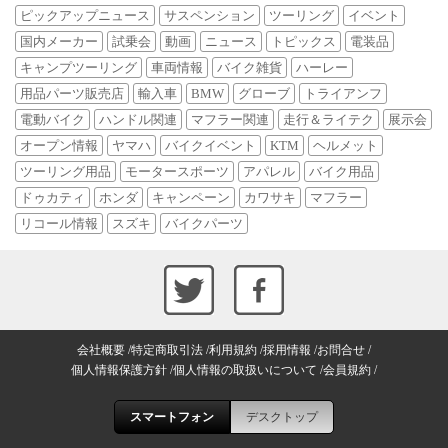
ピックアップニュース
サスペンション
ツーリング
イベント
国内メーカー
試乗会
動画
ニュース
トピックス
電装品
キャンプツーリング
車両情報
バイク雑貨
ハーレー
用品パーツ販売店
輸入車
BMW
グローブ
トライアンフ
電動バイク
ハンドル関連
マフラー関連
走行＆ライテク
展示会
オープン情報
ヤマハ
バイクイベント
KTM
ヘルメット
ツーリング用品
モータースポーツ
アパレル
バイク用品
ドゥカティ
ホンダ
キャンペーン
カワサキ
マフラー
リコール情報
スズキ
バイクパーツ
会社概要
特定商取引法
利用規約
採用情報
お問合せ
個人情報保護方針
個人情報の取扱いについて
会員規約
スマートフォン
デスクトップ