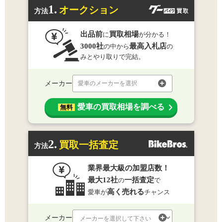
1.
オークション
方法
出品前
買取相場
に
が分かる！
3000社
最高入札店
の中から
の
みとやり取りで完結。
メーカー
愛車のメーカーを選択
愛車の買取相場を調べる
無料
2.
買取一括査定
方法
業界最大級の加盟店数！
最大12社
一括査定
の
で
高く売れる
愛車が
チャンス
メーカー