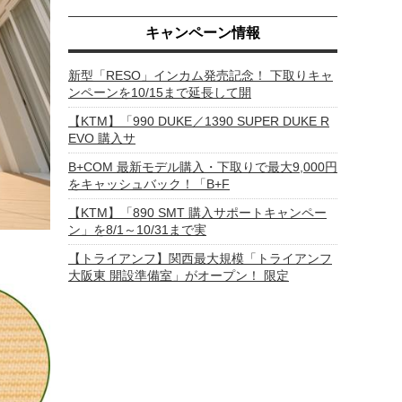
キャンペーン情報
新型「RESO」インカム発売記念！ 下取りキャ
ンペーンを10/15まで延長して開
【KTM】「990 DUKE／1390 SUPER DUKE R
EVO 購入サ
B+COM 最新モデル購入・下取りで最大9,000円
をキャッシュバック！「B+F
【KTM】「890 SMT 購入サポートキャンペー
ン」を8/1～10/31まで実
【トライアンフ】関西最大規模「トライアンフ
大阪東 開設準備室」がオープン！ 限定