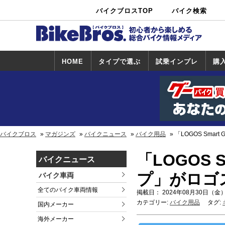
バイクブロスTOP
バイク検索
中古バイ
カタログ検
ショップ検
ク・新車検
索
索
索
HOME
タイプで選ぶ
試乗インプレ
購
スポーツ＆ネ
原付＆ミニバ
アメリカン＆
ビッグスクー
オフロード
試乗インプレ
ホンダ
ヤマハ
スズキ
カワサキ
ハーレー
BMW
トライアンフ
ドゥカティ
購
ホ
ヤ
ス
カ
イキッド
イク
クルーザー
ター
一覧
一
バイクブロス
マガジンズ
バイクニュース
バイク用品
「LOGOS Sma
「LOGOS 
バイクニュース
プ」がロゴ
バイク車両
全てのバイク車両情報
掲載日： 2024年08月30日（金）
カテゴリー:
バイク用品
タグ:
国内メーカー
海外メーカー