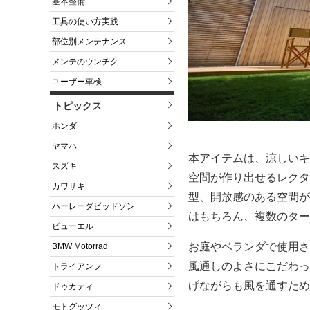
基本整備
工具の使い方実践
部位別メンテナンス
メンテのウンチク
ユーザー車検
トピックス
ホンダ
ヤマハ
本アイテムは、涼しいキ
スズキ
空間が作り出せるレクタ
カワサキ
型、開放感のある空間が
ハーレーダビッドソン
はもちろん、複数のター
ビューエル
お庭やベランダで使用さ
BMW Motorrad
風通しのよさにこだわっ
トライアンフ
げながらも風を通すため
ドゥカティ
モトグッツィ