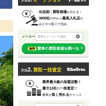
方法
出品前
買取相場
に
が分かる！
3000社
最高入札店
の中から
の
みとやり取りで完結。
メーカー
愛車のメーカーを選択
愛車の買取相場を調べる
無料
2.
買取一括査定
方法
業界最大級の加盟店数！
最大12社
一括査定
の
で
高く売れる
愛車が
チャンス