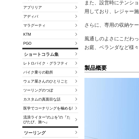
また、設営時にテンショ
アプリリア
用しており、レジャー施
アディバ
さらに、専用の収納ケー
マラグーティ
KTM
風通しのよさにこだわった「
PGO
お庭、ベランダなど様々
ショートコラム集
レトロバイク・グラフティ
製品概要
バイク乗りの勘所
ウェア屋さんのひとりごと
ツーリングのつぼ
カスタムの真面目な話
医学でコーナリングを極める!
流浪ライター“のぶを”の『た
びたび、旅へ』
ツーリング