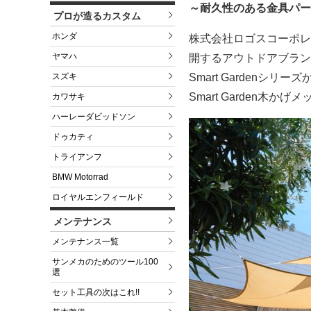
～耐久性のある金具パー
プロが造るカスタム
ホンダ
株式会社ロゴスコーポレ
ヤマハ
開するアウトドアブラン
スズキ
Smart Garden
Smart Garden木
カワサキ
ハーレーダビッドソン
ドゥカティ
トライアンフ
BMW Motorrad
ロイヤルエンフィールド
メンテナンス
メンテナンス一覧
サンメカのためのツール100
選
セット工具の次はこれ!!