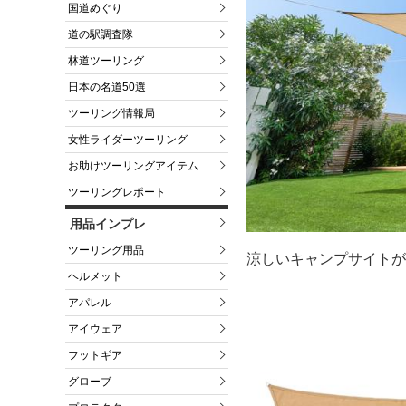
国道めぐり
道の駅調査隊
林道ツーリング
日本の名道50選
ツーリング情報局
女性ライダーツーリング
お助けツーリングアイテム
ツーリングレポート
用品インプレ
ツーリング用品
涼しいキャンプサイトが
ヘルメット
アパレル
アイウェア
フットギア
グローブ