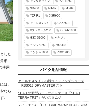
アフリカツイン
YZF-R250
SR400
MT-07
MT-09
YZF-R1
XSR900
アドレスV125
GSX250R
Vストローム250
GSX-R1000
GSX-S1000
ハヤブサ
ニンジャ250
Z900RS
ニンジャ1000
ZRX1200
とした
角形
の使用
バイク用品情報
アールエスタイチの新ライディングシューズ
には、
「RSS016 DRYMASTER スト
やわら
SHAD の新型ハードサイドケース「SHAD
TERRA TR27」がカスタムジ
す。
デイトナから「HOT GRIP WRAP HEAT」が発