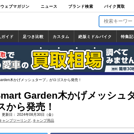
ウェブマガジン
ニュース
ブランド検索
バイク買取
バイクブロス・
原付＆ミニバイ
スポーツ＆ネイ
アメリカン＆ツ
ビッグスクータ
オフロード
バージンハーレ
バージンBMW
バージンドゥカ
バージントライ
ニュース
車両情報
イベント
キャンペ
トピック
バイク用
バイクパ
書籍・
サポート
お知らせ
ブランドを検
ブランドボイ
バイク買取
マガジンズ
ク
キッド
アラー
ー
ー
ティ
アンフ
TOP
ーン
ス
品
ーツ
DVD
索
ス
入ガイド
足つき比較
カスタム
絶版ミドルバイク
特集記
入ガイド
ンダ
マハ
ズキ
ワサキ
カスタム
ホンダ
ヤマハ
スズキ
カワサキ
道の駅調査隊
ツーリング情報局
日本の道50選
国道めぐり
林道ツーリング
絶版ミドルバイク
ホンダ
ヤマハ
スズキ
カワサキ
覧
一覧
一覧
rt Garden木かげメッシュタープ」がロゴスから発売！
Smart Garden木かげメッシュ
スから発売！
 更新日： 2024年08月30日（金）
キャンプツーリング
,
キャンプ用品