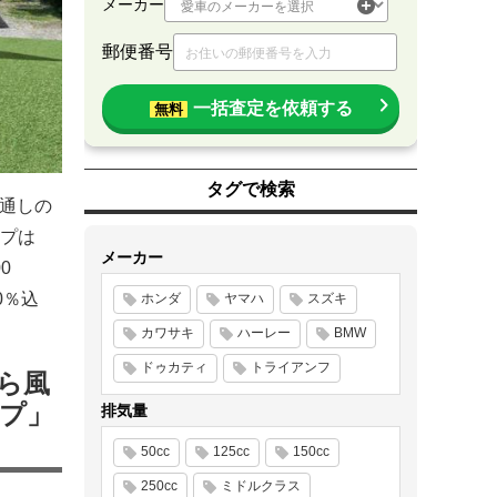
メーカー
郵便番号
一括査定を依頼する
無料
タグで検索
風通しの
プは
メーカー
0
0％込
ホンダ
ヤマハ
スズキ
カワサキ
ハーレー
BMW
ドゥカティ
トライアンフ
ら風
ープ」
排気量
50cc
125cc
150cc
250cc
ミドルクラス