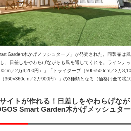
mart Garden木かげメッシュタープ」が発売された。同製品は
し、日差しをやわらげながらも風を通してくれる。ラインナッ
0cm／2万4,200円）」「トライタープ（500×500cm／2万3,10
360×360cm／2万900円）」の3種類となる（価格は全て税1
サイトが作れる！日差しをやわらげなが
OS Smart Garden木かげメッシュタ