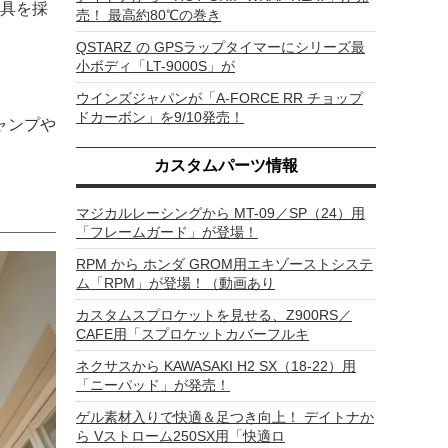
具を採
売！ 最高約80℃の巻き
QSTARZ の GPSラップタイマーにシリーズ最
小ボディ「LT-9000S」が
ウインズジャパンが「A-FORCE RR チョップ
ドカーボン」を9/10発売！
キャンプや
カスタムパーツ情報
マジカルレーシングから MT-09／SP（24）用
「フレームガード」が登場！
RPM から ホンダ GROM用エキゾーストシステ
ム「RPM」が登場！（動画あり
カスタムスプロケットを見せる、Z900RS／
CAFE用「スプロケットカバーフルキ
ネクサスから KAWASAKI H2 SX（18-22）用
「ニーパッド」が発売！
ゲル素材入りで快適＆足つき向上！ デイトナか
ら Vストローム250SX用「快適ロ