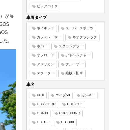
ビッグバイク
）が展
車両タイプ
GOS
ネイキッド
スーパースポーツ
OS
カフェレーサー
ネオクラシック
ました。
ボバー
スクランブラー
オフロード
アドベンチャー
アメリカン
クルーザー
スクーター
絶版・旧車
車名
PCX
エイプ50
モンキー
CBR250RR
CRF250F
CB400
CBR1000RR
CB1100
CB1300