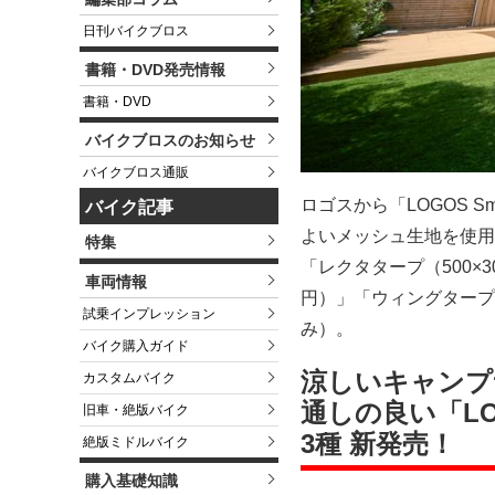
日刊バイクブロス
書籍・DVD発売情報
書籍・DVD
バイクブロスのお知らせ
バイクブロス通販
ロゴスから「LOGOS S
バイク記事
よいメッシュ生地を使用
特集
「レクタタープ（500×30
車両情報
円）」「ウィングタープ（
試乗インプレッション
み）。
バイク購入ガイド
涼しいキャンプ
カスタムバイク
通しの良い「LOG
旧車・絶版バイク
3種 新発売！
絶版ミドルバイク
購入基礎知識