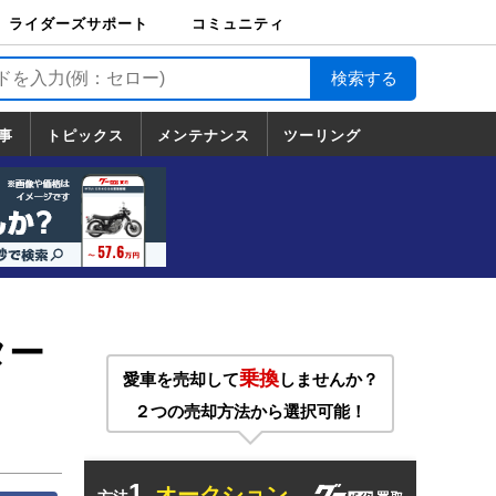
ライダーズサポート
コミュニティ
ライダーズサポート
バイク輸送
バイクガレージライ
バイク車両保険
ロードサービス
バイク試乗
コミュニティ
日記
ツーリング
カスタム
TOP
フ
TOP
事
トピックス
メンテナンス
ツーリング
トピックス
ホンダ
ヤマハ
スズキ
カワサキ
ハーレーダ
BMW
ドゥカティ
トライアン
メンテナンス
基本整備
部位別メンテ
工具の使い方
ツール100選
メンテのうん
一覧
ビッドソン
フ
一覧
ちく
ター
乗換
愛車を売却して
しませんか？
２つの売却方法から選択可能！
1.
オークション