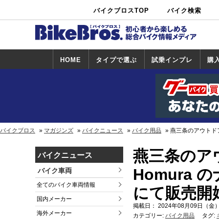
バイクブロスTOP
バイク検索
中古バイ
カタログ検
ショップ検
ク・新車検
索
索
索
HOME
タイプで選ぶ
試乗インプレ
購
スポーツ＆ネ
原付＆ミニバ
アメリカン＆
ビッグスクー
オフロード
試乗インプレ
ホンダ
ヤマハ
スズキ
カワサキ
ハーレー
BMW
トライアンフ
ドゥカティ
購
ホ
ヤ
ス
カ
イキッド
イク
クルーザー
ター
一覧
一
バイクブロス
マガジンズ
バイクニュース
バイク用品
燕三条のアウトドアブ
燕三条のアウ
バイクニュース
Homura
バイク車両
全てのバイク車両情報
にて販売開
国内メーカー
掲載日： 2024年08月09日（金）
海外メーカー
カテゴリー:
バイク用品
タグ: