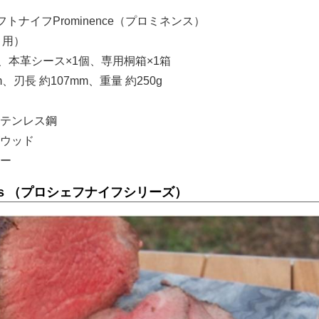
トナイフProminence（プロミネンス）
き用）
、本革シース×1個、専用桐箱×1箱
m、刃長 約107mm、重量 約250g
テンレス鋼
ウッド
ー
 series （プロシェフナイフシリーズ）