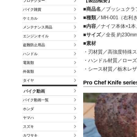
【製品概要】
プロテクター
■商品名
／ブッシュクラフ
バイク雑貨
■種類
／MH-001（右利
ケミカル
■内容
／ナイフ本体×1本
メンテナンス用品
■サイズ
／全長 約230m
エンジンオイル
■素材
盗難防止用品
・刃材質／高強度特殊ス
ハンドル
・ハンドル材質／ローズ
電装類
・シース材質／栃木レザ
外装類
タイヤ
Pro Chef Knife
バイク動画
バイク動画一覧
ホンダ
ヤマハ
スズキ
カワサキ