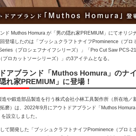
 Muthos Homura が「男の隠れ家PREMIUM」にてオリ
登場したのは「ブッシュクラフトナイフProminence（プロ
e Series（プロシェフナイフシリーズ）」「Pro Cut Saw PCS-210 
CS-125 （プロカットソーシリーズ）」の3アイテムとなる。
アブランド「Muthos Homura」のナ
れ家PREMIUM」に登場！
M製造や鍛造部品製造を行う株式会社小林工具製作所（所在地／
）は、2022年9月にアウトドアブランド「Muthos Homura
」を設立しました。
て開発した「ブッシュクラフトナイフProminence（プロミ