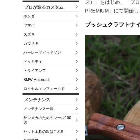
ス）」をはじめ、「プロ
プロが造るカスタム
PREMIUM」にて開始
ホンダ
ブッシュクラフトナイフ
ヤマハ
スズキ
カワサキ
ハーレーダビッドソン
ドゥカティ
トライアンフ
BMW Motorrad
ロイヤルエンフィールド
メンテナンス
メンテナンス一覧
サンメカのためのツール100
選
セット工具の次はこれ!!