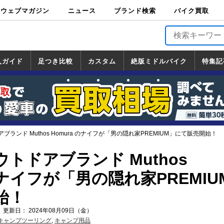
ウェブマガジン
ニュース
ブランド検索
バイク買取
バイクブロス・
原付＆ミニバイ
スポーツ＆ネイ
アメリカン＆ツ
ビッグスクータ
オフロード
バージンハーレ
バージンBMW
バージンドゥカ
バージントライ
ニュース
車両情報
イベント
キャンペ
トピック
バイク用
バイクパ
書籍・
サポート
お知らせ
ブランドを検
ブランドボイ
バイク買取
マガジンズ
ク
キッド
アラー
ー
ー
ティ
アンフ
TOP
ーン
ス
品
ーツ
DVD
索
ス
入ガイド
足つき比較
カスタム
絶版ミドルバイク
特集記
入ガイド
ンダ
マハ
ズキ
ワサキ
カスタム
ホンダ
ヤマハ
スズキ
カワサキ
道の駅調査隊
ツーリング情報局
日本の道50選
国道めぐり
林道ツーリング
絶版ミドルバイク
ホンダ
ヤマハ
スズキ
カワサキ
覧
一覧
一覧
ランド Muthos Homura のナイフが「男の隠れ家PREMIUM」にて販売開始！
トドアブランド Muthos
 のナイフが「男の隠れ家PREMIU
始！
 更新日： 2024年08月09日（金）
キャンプツーリング
,
キャンプ用品