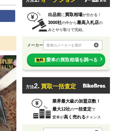
方法
出品前
買取相場
に
が分かる！
3000社
最高入札店
の中から
の
みとやり取りで完結。
メーカー
愛車のメーカーを選択
愛車の買取相場を調べる
無料
2.
買取一括査定
方法
業界最大級の加盟店数！
最大12社
一括査定
の
で
高く売れる
愛車が
チャンス