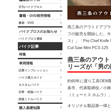
日刊バイクブロス
書籍・DVD発売情報
書籍・DVD
燕三条のアウトドアブランド
バイクブロスのお知らせ
フの販売を開始した。今回
バイクブロス通販
ス）」「Pro Chef Knif
バイク記事
Cut Saw Mini P
特集
燕三条のアウトド
車両情報
リーズが「男の隠
試乗インプレッション
バイク購入ガイド
約60年に渡り工具OE
カスタムバイク
条市、代表取締役／小林拓磨
旧車・絶版バイク
（ミュートス ホムラ）
絶版ミドルバイク
オリジナル製品第一弾とし
購入基礎知識