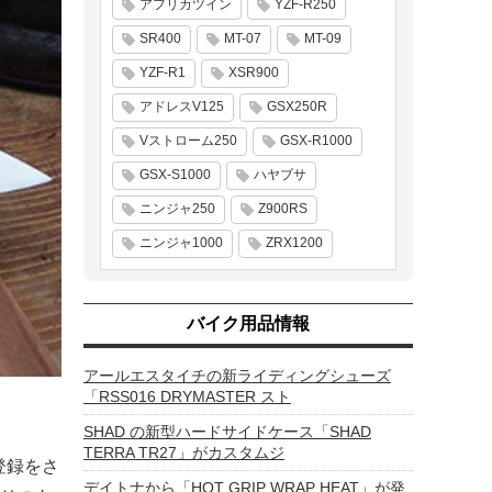
アフリカツイン
YZF-R250
SR400
MT-07
MT-09
YZF-R1
XSR900
アドレスV125
GSX250R
Vストローム250
GSX-R1000
GSX-S1000
ハヤブサ
ニンジャ250
Z900RS
ニンジャ1000
ZRX1200
バイク用品情報
アールエスタイチの新ライディングシューズ
「RSS016 DRYMASTER スト
SHAD の新型ハードサイドケース「SHAD
TERRA TR27」がカスタムジ
登録をさ
デイトナから「HOT GRIP WRAP HEAT」が発