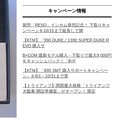
キャンペーン情報
新型「RESO」インカム発売記念！ 下取りキャ
ンペーンを10/15まで延長して開
【KTM】「990 DUKE／1390 SUPER DUKE R
EVO 購入サ
B+COM 最新モデル購入・下取りで最大9,000円
をキャッシュバック！「B+F
【KTM】「890 SMT 購入サポートキャンペー
ン」を8/1～10/31まで実
【トライアンフ】関西最大規模「トライアンフ
大阪東 開設準備室」がオープン！ 限定