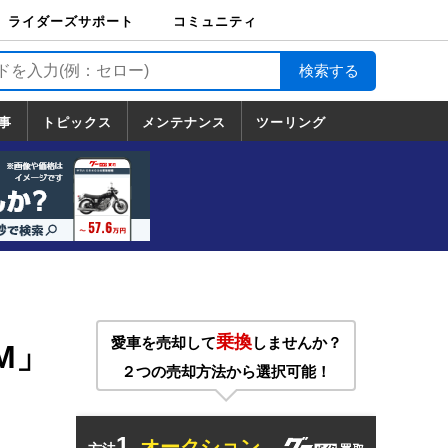
ライダーズサポート
コミュニティ
ライダーズサポート
バイク輸送
バイクガレージライ
バイク車両保険
ロードサービス
バイク試乗
コミュニティ
日記
ツーリング
カスタム
TOP
フ
TOP
事
トピックス
メンテナンス
ツーリング
トピックス
ホンダ
ヤマハ
スズキ
カワサキ
ハーレーダ
BMW
ドゥカティ
トライアン
メンテナンス
基本整備
部位別メンテ
工具の使い方
ツール100選
メンテのうん
一覧
ビッドソン
フ
一覧
ちく
乗換
愛車を売却して
しませんか？
M」
２つの売却方法から選択可能！
1.
オークション