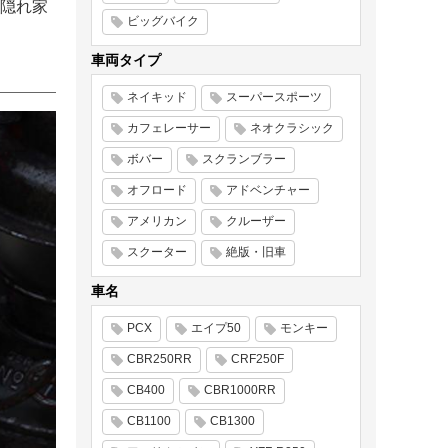
隠れ家
ビッグバイク
車両タイプ
ネイキッド
スーパースポーツ
カフェレーサー
ネオクラシック
ボバー
スクランブラー
オフロード
アドベンチャー
アメリカン
クルーザー
スクーター
絶版・旧車
車名
PCX
エイプ50
モンキー
CBR250RR
CRF250F
CB400
CBR1000RR
CB1100
CB1300