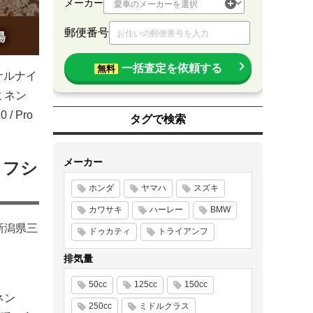
メーカー
郵便番号
一括査定を依頼する
無料
ジナルナイ
ミネン
/ Pro
タグで検索
メーカー
イフシ
ホンダ
ヤマハ
スズキ
カワサキ
ハーレー
BMW
新潟県三
ドゥカティ
トライアンフ
排気量
50cc
125cc
150cc
ネン
250cc
ミドルクラス