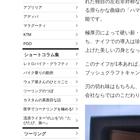
れた独自の左右非対称な
アプリリア
る滑らかな曲線の「ハマ
アディバ
能です。
マラグーティ
極厚刃によって硬い薪・
KTM
ち、ナイフでの導入は珍
PGO
上げた美しい刀身となっ
ショートコラム集
このナイフが1本あれば
レトロバイク・グラフティ
ブッシュクラフトキャン
バイク乗りの勘所
ウェア屋さんのひとりごと
刃の切れ味はもちろん、
ツーリングのつぼ
会社ならではのこだわり
カスタムの真面目な話
医学でコーナリングを極める!
流浪ライター“のぶを”の『た
びたび、旅へ』
ツーリング