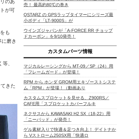
リのあ
売！ 最高約80℃の巻き
トが可
QSTARZ の GPSラップタイマーにシリーズ最
小ボディ「LT-9000S」が
ウインズジャパンが「A-FORCE RR チョップ
をも
ドカーボン」を9/10発売！
寧に磨き
カスタムパーツ情報
く等、
マジカルレーシングから MT-09／SP（24）用
「フレームガード」が登場！
RPM から ホンダ GROM用エキゾーストシステ
けてきた
ム「RPM」が登場！（動画あり
カスタムスプロケットを見せる、Z900RS／
CAFE用「スプロケットカバーフルキ
ネクサスから KAWASAKI H2 SX（18-22）用
「ニーパッド」が発売！
ゲル素材入りで快適＆足つき向上！ デイトナか
ら Vストローム250SX用「快適ロ