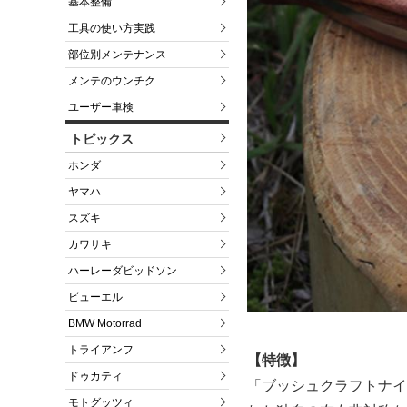
基本整備
工具の使い方実践
部位別メンテナンス
メンテのウンチク
ユーザー車検
トピックス
ホンダ
ヤマハ
スズキ
カワサキ
ハーレーダビッドソン
ビューエル
BMW Motorrad
トライアンフ
【特徴】
ドゥカティ
「ブッシュクラフトナイフ
モトグッツィ