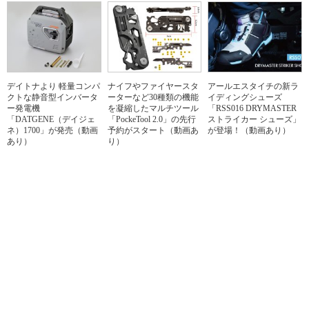
デイトナより 軽量コンパ
ナイフやファイヤースタ
アールエスタイチの新ラ
クトな静音型インバータ
ーターなど30種類の機能
イディングシューズ
ー発電機
を凝縮したマルチツール
「RSS016 DRYMASTER
「DATGENE（デイジェ
「PockeTool 2.0」の先行
ストライカー シューズ」
ネ）1700」が発売（動画
予約がスタート（動画あ
が登場！（動画あり）
あり）
り）