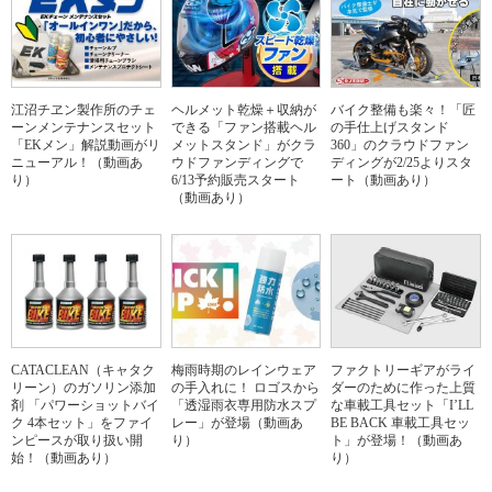
江沼チヱン製作所のチェ
ヘルメット乾燥＋収納が
バイク整備も楽々！「匠
ーンメンテナンスセット
できる「ファン搭載ヘル
の手仕上げスタンド
「EKメン」解説動画がリ
メットスタンド」がクラ
360」のクラウドファン
ニューアル！（動画あ
ウドファンディングで
ディングが2/25よりスタ
り）
6/13予約販売スタート
ート（動画あり）
（動画あり）
CATACLEAN（キャタク
梅雨時期のレインウェア
ファクトリーギアがライ
リーン）のガソリン添加
の手入れに！ ロゴスから
ダーのために作った上質
剤 「パワーショットバイ
「透湿雨衣専用防水スプ
な車載工具セット「I’LL
ク 4本セット」をファイ
レー」が登場（動画あ
BE BACK 車載工具セッ
ンピースが取り扱い開
り）
ト」が登場！（動画あ
始！（動画あり）
り）