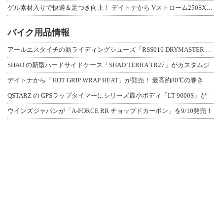
ゲル素材入りで快適＆足つき向上！ デイトナから Vストローム250SX用「快適ロ
バイク用品情報
アールエスタイチの新ライディングシューズ「RSS016 DRYMASTER スト
SHAD の新型ハードサイドケース「SHAD TERRA TR27」がカスタムジ
デイトナから「HOT GRIP WRAP HEAT」が発売！ 最高約80℃の巻き
QSTARZ の GPSラップタイマーにシリーズ最小ボディ「LT-9000S」が
ウインズジャパンが「A-FORCE RR チョップドカーボン」を9/10発売！