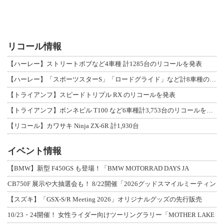
リコール情報
【ハーレー】ストリートボブなど4車種 計1285台のリコールを発表
【ハーレー】「スポーツスターS」「ロードグライド」など計8車種のリコールを発表
【トライアンフ】スピードトリプル RX のリコールを発表
【トライアンフ】ボンネビル T100 など6車種計3,753台のリコールを発表
【リコール】カワサキ Ninja ZX-6R 計1,930台
イベント情報
【BMW】新型 F450GS も登場！「BMW MOTORRAD DAYS JA
CB750F 展示や大抽選会も！ 8/22開催「2026グッドスマイルミーティン
【スズキ】「GSX-S/R Meeting 2026」オリジナルグッズの先行販売
10/23・24開催！ 女性ライダー向けツーリングラリー「MOTHER LAKE