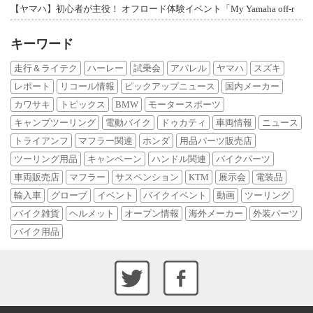
【ヤマハ】初心者が主役！ オフロード体験イベント「My Yamaha off-r
キーワード
走行＆ライテク
ハーレー
試乗会
アパレル
ヤマハ
スズキ
レポート
リコール情報
ピックアップニュース
国内メーカー
カワサキ
トピックス
BMW
モータースポーツ
キャンプツーリング
電動バイク
ドゥカティ
車両情報
ニュース
トライアンフ
マフラー関連
ホンダ
用品パーツ販売店
ツーリング用品
キャンペーン
ハンドル関連
バイクパーツ
車両販売店
マフラー
サスペンション
KTM
展示会
電装品
輸入車
グローブ
イベント
バイクイベント
動画
ツーリング
バイク雑貨
ヘルメット
オープン情報
海外メーカー
外装パーツ
バイク用品