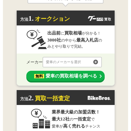
1.
オークション
方法
出品前
買取相場
に
が分かる！
3000社
最高入札店
の中から
の
みとやり取りで完結。
メーカー
愛車のメーカーを選択
愛車の買取相場を調べる
無料
2.
買取一括査定
方法
業界最大級の加盟店数！
最大12社
一括査定
の
で
高く売れる
愛車が
チャンス