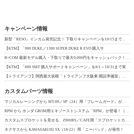
キャンペーン情報
新型「RESO」インカム発売記念！ 下取りキャンペーンを10/15まで延長して開
【KTM】「990 DUKE／1390 SUPER DUKE R EVO 購入サ
B+COM 最新モデル購入・下取りで最大9,000円をキャッシュバック！「B+F
【KTM】「890 SMT 購入サポートキャンペーン」を8/1～10/31まで実
【トライアンフ】関西最大規模「トライアンフ大阪東 開設準備室」がオープン！ 限定
カスタムパーツ情報
マジカルレーシングから MT-09／SP（24）用「フレームガード」が登場！
RPM から ホンダ GROM用エキゾーストシステム「RPM」が登場！（動画あり
カスタムスプロケットを見せる、Z900RS／CAFE用「スプロケットカバーフルキ
ネクサスから KAWASAKI H2 SX（18-22）用「ニーパッド」が発売！