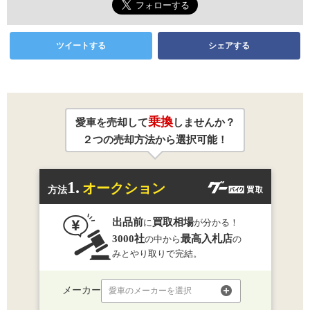
ツイートする
シェアする
乗換
愛車を売却して
しませんか？
２つの売却方法から選択可能！
1.
オークション
方法
出品前
買取相場
に
が分かる！
3000社
最高入札店
の中から
の
みとやり取りで完結。
メーカー
愛車のメーカーを選択