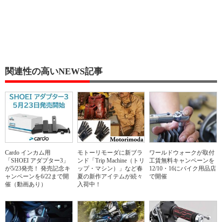
関連性の高いNEWS記事
Cardo インカム用
モトーリモーダに新ブラ
ワールドウォークが取付
「SHOEI アダプター3」
ンド「Trip Machine（トリ
工賃無料キャンペーンを
が5/23発売！ 発売記念キ
ップ・マシン）」など春
12/10・16にバイク用品店
ャンペーンを6/22まで開
夏の新作アイテムが続々
で開催
催（動画あり）
入荷中！