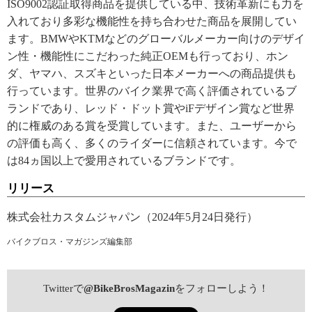
ISO9002認証取得商品を提供している中、技術革新にも力を
入れており多彩な機能性を持ち合わせた商品を展開してい
ます。BMWやKTMなどのグローバルメーカー向けのデザイ
ン性・機能性にこだわった純正OEMも行っており、ホン
ダ、ヤマハ、スズキといった日本メーカーへの商品提供も
行っています。世界のバイク業界で高く評価されているブ
ランドであり、レッド・ドット賞やiFデザイン賞など世界
的に権威のある賞を受賞しています。また、ユーザーから
の評価も高く、多くのライダーに信頼されています。今で
は84ヵ国以上で愛用されているブランドです。
リリース
株式会社カスタムジャパン（2024年5月24日発行）
バイクブロス・マガジンズ編集部
Twitterで
@BikeBrosMagazin
をフォローしよう！