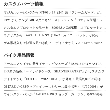
カスタムパーツ情報
マジカルレーシングから MT-09／SP（24）用「フレームガード」が登場！
RPM から ホンダ GROM用エキゾーストシステム「RPM」が登場！（動画あり
カスタムスプロケットを見せる、Z900RS／CAFE用「スプロケットカバーフルキ
ネクサスから KAWASAKI H2 SX（18-22）用「ニーパッド」が発売！
ゲル素材入りで快適＆足つき向上！ デイトナから Vストローム250SX用「快適ロ
バイク用品情報
アールエスタイチの新ライディングシューズ「RSS016 DRYMASTER スト
SHAD の新型ハードサイドケース「SHAD TERRA TR27」がカスタムジ
デイトナから「HOT GRIP WRAP HEAT」が発売！ 最高約80℃の巻き
QSTARZ の GPSラップタイマーにシリーズ最小ボディ「LT-9000S」が
ウインズジャパンが「A-FORCE RR チョップドカーボン」を9/10発売！