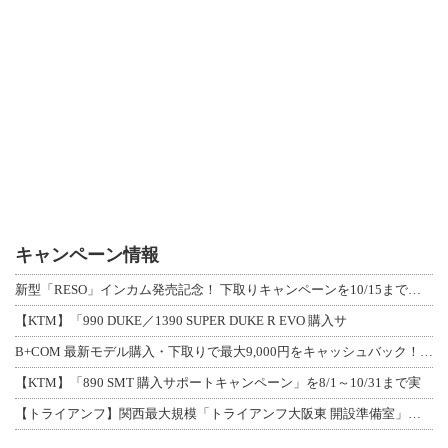
キャンペーン情報
新型「RESO」インカム発売記念！ 下取りキャンペーンを10/15まで延長して開
【KTM】「990 DUKE／1390 SUPER DUKE R EVO 購入サ
B+COM 最新モデル購入・下取りで最大9,000円をキャッシュバック！「B+F
【KTM】「890 SMT 購入サポートキャンペーン」を8/1～10/31まで実
【トライアンフ】関西最大規模「トライアンフ大阪東 開設準備室」がオープン！ 限定