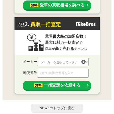
愛車の買取相場を調べる
無料
2.
買取一括査定
方法
業界最大級の加盟店数！
最大12社
一括査定
の
で
高く売れる
愛車が
チャンス
メーカー
郵便番号
一括査定を依頼する
無料
NEWSのトップに戻る