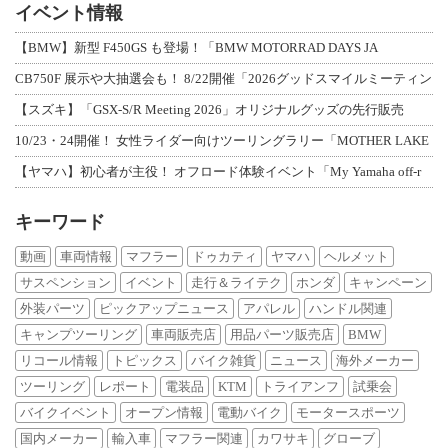
イベント情報
【BMW】新型 F450GS も登場！「BMW MOTORRAD DAYS JA
CB750F 展示や大抽選会も！ 8/22開催「2026グッドスマイルミーティン
【スズキ】「GSX-S/R Meeting 2026」オリジナルグッズの先行販売
10/23・24開催！ 女性ライダー向けツーリングラリー「MOTHER LAKE
【ヤマハ】初心者が主役！ オフロード体験イベント「My Yamaha off-r
キーワード
動画
車両情報
マフラー
ドゥカティ
ヤマハ
ヘルメット
サスペンション
イベント
走行＆ライテク
ホンダ
キャンペーン
外装パーツ
ピックアップニュース
アパレル
ハンドル関連
キャンプツーリング
車両販売店
用品パーツ販売店
BMW
リコール情報
トピックス
バイク雑貨
ニュース
海外メーカー
ツーリング
レポート
電装品
KTM
トライアンフ
試乗会
バイクイベント
オープン情報
電動バイク
モータースポーツ
国内メーカー
輸入車
マフラー関連
カワサキ
グローブ