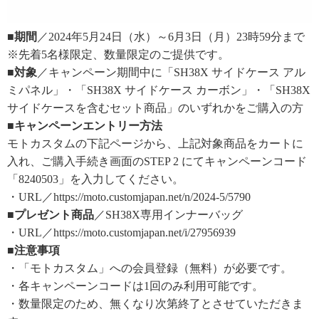
■期間
／2024年5月24日（水）～6月3日（月）23時59分まで
※先着5名様限定、数量限定のご提供です。
■対象
／キャンペーン期間中に「SH38X サイドケース アル
ミパネル」・「SH38X サイドケース カーボン」・「SH38X
サイドケースを含むセット商品」のいずれかをご購入の方
■キャンペーンエントリー方法
モトカスタムの下記ページから、上記対象商品をカートに
入れ、ご購入手続き画面のSTEP 2 にてキャンペーンコード
「8240503」を入力してください。
・URL／https://moto.customjapan.net/n/2024-5/5790
■プレゼント商品
／SH38X専用インナーバッグ
・URL／https://moto.customjapan.net/i/27956939
■注意事項
・「モトカスタム」への会員登録（無料）が必要です。
・各キャンペーンコードは1回のみ利用可能です。
・数量限定のため、無くなり次第終了とさせていただきま