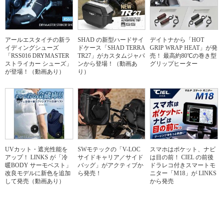
アールエスタイチの新ラ
SHAD の新型ハードサイ
デイトナから「HOT
イディングシューズ
ドケース「SHAD TERRA
GRIP WRAP HEAT」が発
「RSS016 DRYMASTER
TR27」がカスタムジャパ
売！ 最高約80℃の巻き型
ストライカー シューズ」
ンから登場！（動画あ
グリップヒーター
が登場！（動画あり）
り）
UVカット・遮光性能を
SWモテックの「V-LOC
スマホはポケット、ナビ
アップ！ LINKS が「冷
サイドキャリア／サイド
は目の前！ CIEL の前後
暖BODY サーモベスト」
バッグ」がアクティブか
ドラレコ付きスマートモ
改良モデルに新色を追加
ら発売！
ニター「M18」が LINKS
して発売（動画あり）
から発売