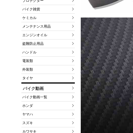
プロテクター
バイク雑貨
ケミカル
メンテナンス用品
エンジンオイル
盗難防止用品
ハンドル
電装類
外装類
タイヤ
バイク動画
バイク動画一覧
ホンダ
ヤマハ
スズキ
カワサキ