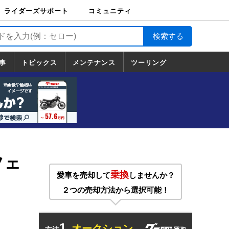
ライダーズサポート
コミュニティ
ライダーズサポート
バイク輸送
バイクガレージライ
バイク車両保険
ロードサービス
バイク試乗
コミュニティ
日記
ツーリング
カスタム
TOP
フ
TOP
事
トピックス
メンテナンス
ツーリング
トピックス
ホンダ
ヤマハ
スズキ
カワサキ
ハーレーダ
BMW
ドゥカティ
トライアン
メンテナンス
基本整備
部位別メンテ
工具の使い方
ツール100選
メンテのうん
一覧
ビッドソン
フ
一覧
ちく
フェ
乗換
愛車を売却して
しませんか？
２つの売却方法から選択可能！
1.
オークション