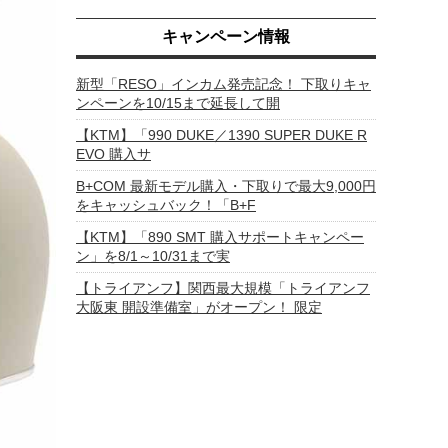
キャンペーン情報
新型「RESO」インカム発売記念！ 下取りキャ
ンペーンを10/15まで延長して開
【KTM】「990 DUKE／1390 SUPER DUKE R
EVO 購入サ
B+COM 最新モデル購入・下取りで最大9,000円
をキャッシュバック！「B+F
【KTM】「890 SMT 購入サポートキャンペー
ン」を8/1～10/31まで実
【トライアンフ】関西最大規模「トライアンフ
大阪東 開設準備室」がオープン！ 限定