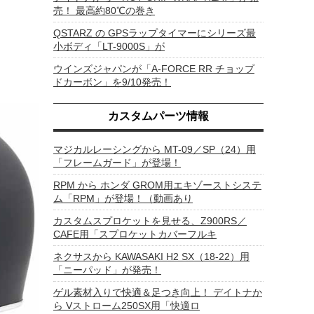
売！ 最高約80℃の巻き
QSTARZ の GPSラップタイマーにシリーズ最
小ボディ「LT-9000S」が
ウインズジャパンが「A-FORCE RR チョップ
ドカーボン」を9/10発売！
カスタムパーツ情報
マジカルレーシングから MT-09／SP（24）用
「フレームガード」が登場！
RPM から ホンダ GROM用エキゾーストシステ
ム「RPM」が登場！（動画あり
カスタムスプロケットを見せる、Z900RS／
CAFE用「スプロケットカバーフルキ
ネクサスから KAWASAKI H2 SX（18-22）用
「ニーパッド」が発売！
ゲル素材入りで快適＆足つき向上！ デイトナか
ら Vストローム250SX用「快適ロ