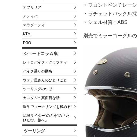
・フロントベンチレーシ
アプリリア
・ラチェットバックル採
アディバ
・シェル材質：ABS
マラグーティ
KTM
別売でミラーゴーグルの
PGO
ショートコラム集
レトロバイク・グラフティ
バイク乗りの勘所
ウェア屋さんのひとりごと
ツーリングのつぼ
カスタムの真面目な話
医学でコーナリングを極める!
流浪ライター“のぶを”の『た
びたび、旅へ』
ツーリング