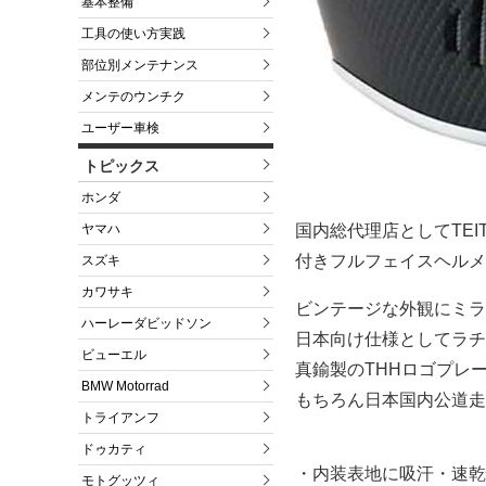
基本整備
工具の使い方実践
部位別メンテナンス
メンテのウンチク
ユーザー車検
トピックス
ホンダ
ヤマハ
国内総代理店としてTE
付きフルフェイスヘルメ
スズキ
カワサキ
ビンテージな外観にミラ
ハーレーダビッドソン
日本向け仕様としてラチ
ビューエル
真鍮製のTHHロゴプレ
BMW Motorrad
もちろん日本国内公道走
トライアンフ
ドゥカティ
・内装表地に吸汗・速乾性
モトグッツィ