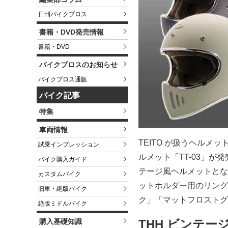
日刊バイクブロス
書籍・DVD発売情報
書籍・DVD
バイクブロスのお知らせ
バイクブロス通販
バイク記事
特集
車両情報
TEITO が扱うヘル
試乗インプレッション
ルメット「TT-03」
バイク購入ガイド
テージ風ヘルメットとな
カスタムバイク
ットホルダー用のリング
旧車・絶版バイク
ク」「マットフロストグ
絶版ミドルバイク
購入基礎知識
THH ビンテー