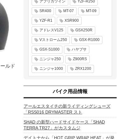
アフリカツイン
YZF-R250
SR400
MT-07
MT-09
YZF-R1
XSR900
アドレスV125
GSX250R
Vストローム250
GSX-R1000
GSX-S1000
ハヤブサ
ニンジャ250
Z900RS
シールド
ニンジャ1000
ZRX1200
バイク用品情報
アールエスタイチの新ライディングシューズ
「RSS016 DRYMASTER スト
SHAD の新型ハードサイドケース「SHAD
TERRA TR27」がカスタムジ
デイトナから「HOT GRIP WRAP HEAT」が発