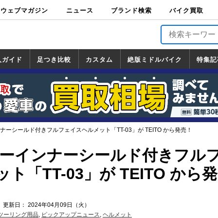
ウェブマガジン
ニュース
ブランド検索
バイク買取
バイクブロス・
原付＆ミニバイ
スポーツ＆ネイ
アメリカン＆ツ
ビッグスクータ
オフロード
バージンハーレ
バージンBMW
バージンドゥカ
バージントライ
ニュース
車両情報
イベント
キャンペ
トピック
バイク用
バイクパ
書籍・
サポート
お知らせ
ブランドを検
ブランドボイ
バイク買取
マガジンズ
ク
キッド
アラー
ー
ー
ティ
アンフ
TOP
ーン
ス
品
ーツ
DVD
索
ス
入ガイド
足つき比較
カスタム
絶版ミドルバイク
特集記
入ガイド
ンダ
マハ
ズキ
ワサキ
カスタム
ホンダ
ヤマハ
スズキ
カワサキ
道の駅調査隊
ツーリング情報局
日本の道50選
国道めぐり
林道ツーリング
絶版ミドルバイク
ホンダ
ヤマハ
スズキ
カワサキ
覧
一覧
一覧
ンナーシールド付きフルフェイスヘルメット「TT-03」が TEITO から発売！
ミラーインナーシールド付きフル
「TT-03」が TEITO から発
 更新日： 2024年04月09日（火）
ツーリング用品
,
ピックアップニュース
,
ヘルメット