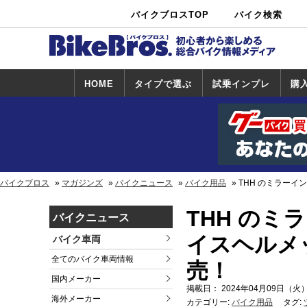
バイクブロスTOP
バイク検索
中古バイ
カタログ検
ショップ検
ク・新車検
索
索
索
HOME
タイプで選ぶ
試乗インプレ
購
スポーツ＆ネ
原付＆ミニバ
アメリカン＆
ビッグスクー
オフロード
試乗インプレ
ホンダ
ヤマハ
スズキ
カワサキ
ハーレー
BMW
トライアンフ
ドゥカティ
購
ホ
ヤ
ス
カ
イキッド
イク
クルーザー
ター
一覧
一
バイクブロス
マガジンズ
バイクニュース
バイク用品
THH のミラーイ
THH の
バイクニュース
イスヘルメット
バイク車両
全てのバイク車両情報
売！
国内メーカー
掲載日： 2024年04月09日（火）
海外メーカー
カテゴリー:
バイク用品
タグ: