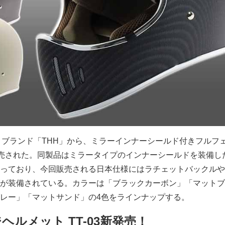
メットブランド「THH」から、ミラーインナーシールド付きフルフ
が発売された。同製品はミラータイプのインナーシールドを装備し
っており、今回販売される日本仕様にはラチェットバックルや
が装備されている。カラーは「ブラックカーボン」「マットブ
レー」「マットサンド」の4色をラインナップする。
ジヘルメット TT-03新発売！