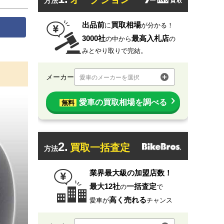
方法
出品前
買取相場
に
が分かる！
3000社
最高入札店
の中から
の
みとやり取りで完結。
メーカー
愛車のメーカーを選択
愛車の買取相場を調べる
無料
2.
買取一括査定
方法
業界最大級の加盟店数！
最大12社
一括査定
の
で
高く売れる
愛車が
チャンス