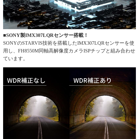
■SONY製IMX307LQRセンサー搭載！
SONYのSTARVIS技術を搭載したIMX307LQRセンサーを使
用し、FH8550M同軸高解像度カメラISPチップと組み合わせ
ています。