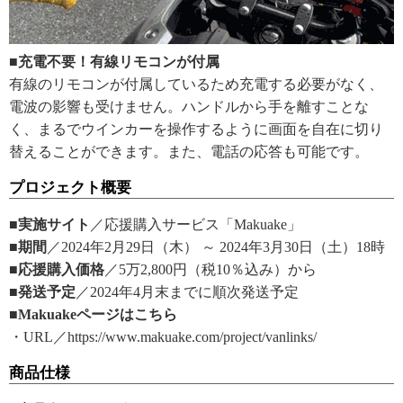
■充電不要！有線リモコンが付属
有線のリモコンが付属しているため充電する必要がなく、
電波の影響も受けません。ハンドルから手を離すことな
く、まるでウインカーを操作するように画面を自在に切り
替えることができます。また、電話の応答も可能です。
プロジェクト概要
■実施サイト
／応援購入サービス「Makuake」
■期間
／2024年2月29日（木） ～ 2024年3月30日（土）18時
■応援購入価格
／5万2,800円（税10％込み）から
■発送予定
／2024年4月末までに順次発送予定
■Makuakeページはこちら
・URL／https://www.makuake.com/project/vanlinks/
商品仕様