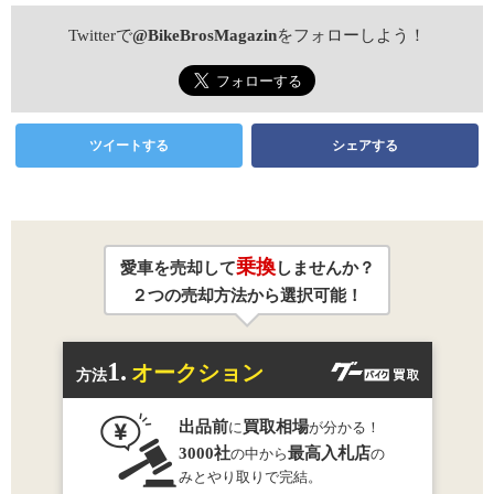
Twitterで
@BikeBrosMagazin
をフォローしよう！
ツイートする
シェアする
乗換
愛車を売却して
しませんか？
２つの売却方法から選択可能！
1.
オークション
方法
出品前
買取相場
に
が分かる！
3000社
最高入札店
の中から
の
みとやり取りで完結。