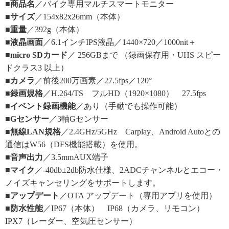
■商品名
／バイク専用マルチスマートモニター
■サイズ
／154x82x26mm（本体）
■重量
／392g（本体）
■液晶画面
／6.1インチIPS液晶／1440×720／1000nit＋
■micro SDカード
／ 256GBまで （録画保存用・UHS スピー
ドクラス3 以上）
■カメラ
／前後200万画素／27.5fps／120°
■録画規格
／H.264/TS フルHD（1920×1080） 27.5fps
■イベント録画機能
／あり（手動でも操作可能）
■Gセンサー
／3軸Gセンサー
■無線LAN規格
／2.4GHz/5GHz Carplay、Android Autoとの
通信はW56（DFS機能搭載）を使用。
■音声出力
／3.5mmAUX端子
■マイク
／-40db±2db防水仕様、2ADCチャンネルとエコー・
ノイズキャンセリングをサポートします。
■アップデート
／OTA アップデート（専用アプリを使用）
■防水性能
／IP67（本体） IP68（カメラ、リモコン）
IPX7（レーダー、空気圧センサー）