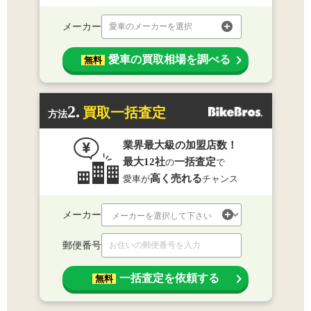
メーカー
愛車のメーカーを選択
愛車の買取相場を調べる
無料
2.
買取一括査定
方法
業界最大級の加盟店数！
最大12社
一括査定
の
で
高く売れる
愛車が
チャンス
メーカー
郵便番号
一括査定を依頼する
無料