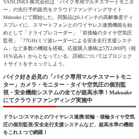
VANLINKS 株式会社は「バイク専用マルチスマートモニタ
ー」の先行予約販売をクラウドファンディングサイト
Makuake にて開始した。同製品は6.1インチの高解像度ディ
スプレイに、スマートフォンとのワイヤレス連携機能を始
めとして「ドライブレコーダー」「前後輪のタイヤ空気圧
監視」「77GHzミリ波レーダーによる安全走行支援システ
ム」など多数の機能を搭載。応援購入価格は5万2,800円（税
10％込み）からとなっている。詳細についてはプロジェク
トサイトをチェックしよう。
バイク好き必見の「バイク専用マルチスマートモニ
ター」カメラ・モニター・タイヤ空気圧の個別監
視・安全機能システムの全てが超高水準！Makuake
にてクラウドファンディング実施中
ドラレコ/スマホとのワイヤレス連携/前輪・後輪タイヤ空気
圧の個別監視/安全走行支援システムなど、超高水準の機能
をこれ１つで網羅！