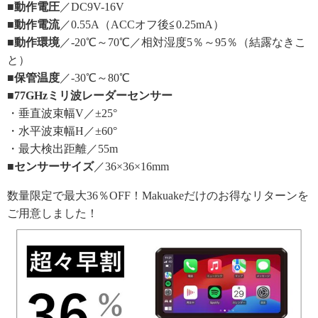
■動作電圧
／DC9V-16V
■動作電流
／0.55A（ACCオフ後≦0.25mA）
■動作環境
／-20℃～70℃／相対湿度5％～95％（結露なきこ
と）
■保管温度
／-30℃～80℃
■77GHzミリ波レーダーセンサー
・垂直波束幅V／±25°
・水平波束幅H／±60°
・最大検出距離／55m
■センサーサイズ
／36×36×16mm
数量限定で最大36％OFF！Makuakeだけのお得なリターンを
ご用意しました！