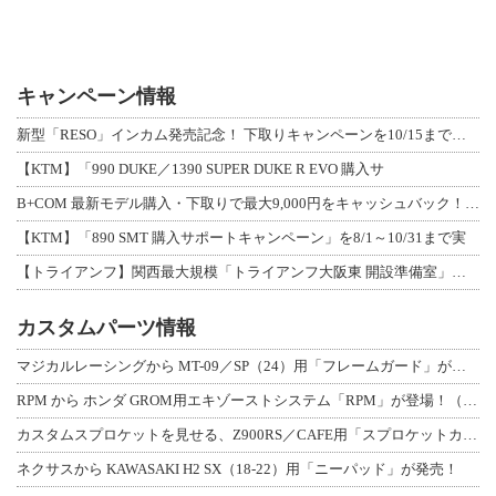
キャンペーン情報
新型「RESO」インカム発売記念！ 下取りキャンペーンを10/15まで延長して開
【KTM】「990 DUKE／1390 SUPER DUKE R EVO 購入サ
B+COM 最新モデル購入・下取りで最大9,000円をキャッシュバック！「B+F
【KTM】「890 SMT 購入サポートキャンペーン」を8/1～10/31まで実
【トライアンフ】関西最大規模「トライアンフ大阪東 開設準備室」がオープン！ 限定
カスタムパーツ情報
マジカルレーシングから MT-09／SP（24）用「フレームガード」が登場！
RPM から ホンダ GROM用エキゾーストシステム「RPM」が登場！（動画あり
カスタムスプロケットを見せる、Z900RS／CAFE用「スプロケットカバーフルキ
ネクサスから KAWASAKI H2 SX（18-22）用「ニーパッド」が発売！