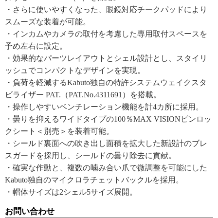
・さらに使いやすくなった、眼鏡対応チークパッドにより
スムーズな装着が可能。
・インカムやカメラの取付を考慮した専用取付スペースを
予め左右に設定。
・効果的なパーツレイアウトとシェル設計とし、スタイリ
ッシュでコンパクトなデザインを実現。
・負荷を軽減するKabuto独自の特許システムウェイクスタ
ビライザー PAT.（PAT.No.4311691）を搭載。
・操作しやすいベンチレーション機能を計4カ所に採用。
・曇りを抑えるワイドタイプの100％MAX VISIONピンロッ
クシート＜別売＞を装着可能。
・シールド裏面への吹き出し面積を拡大した新設計のブレ
スガードを採用し、シールドの曇り除去に貢献。
・確実な作動と、複数の噛み合い爪で微調整を可能にした
Kabuto独自のマイクロラチェットバックルを採用。
・帽体サイズは2シェル5サイズ展開。
お問い合わせ