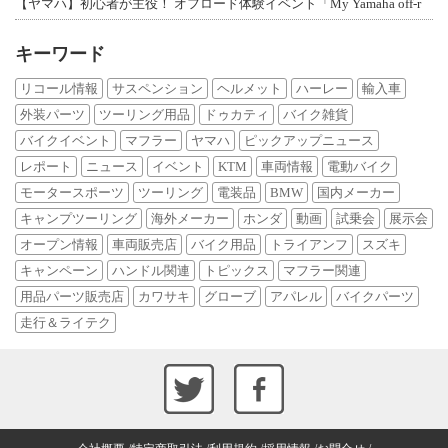
【ヤマハ】初心者が主役！ オフロード体験イベント「My Yamaha off-r
キーワード
リコール情報
サスペンション
ヘルメット
ハーレー
輸入車
外装パーツ
ツーリング用品
ドゥカティ
バイク雑貨
バイクイベント
マフラー
ヤマハ
ピックアップニュース
レポート
ニュース
イベント
KTM
車両情報
電動バイク
モータースポーツ
ツーリング
電装品
BMW
国内メーカー
キャンプツーリング
海外メーカー
ホンダ
動画
試乗会
展示会
オープン情報
車両販売店
バイク用品
トライアンフ
スズキ
キャンペーン
ハンドル関連
トピックス
マフラー関連
用品パーツ販売店
カワサキ
グローブ
アパレル
バイクパーツ
走行＆ライテク