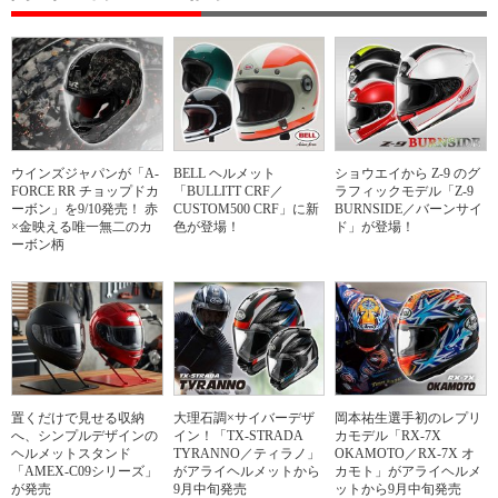
ウインズジャパンが「A-
BELL ヘルメット
ショウエイから Z-9 のグ
FORCE RR チョップドカ
「BULLITT CRF／
ラフィックモデル「Z-9
ーボン」を9/10発売！ 赤
CUSTOM500 CRF」に新
BURNSIDE／バーンサイ
×金映える唯一無二のカ
色が登場！
ド」が登場！
ーボン柄
置くだけで見せる収納
大理石調×サイバーデザ
岡本祐生選手初のレプリ
へ、シンプルデザインの
イン！「TX-STRADA
カモデル「RX-7X
ヘルメットスタンド
TYRANNO／ティラノ」
OKAMOTO／RX-7X オ
「AMEX-C09シリーズ」
がアライヘルメットから
カモト」がアライヘルメ
が発売
9月中旬発売
ットから9月中旬発売