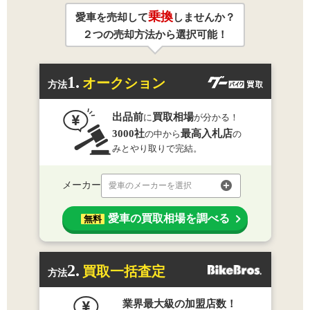
乗換
愛車を売却して
しませんか？
２つの売却方法から選択可能！
1.
オークション
方法
出品前
買取相場
に
が分かる！
3000社
最高入札店
の中から
の
みとやり取りで完結。
メーカー
愛車のメーカーを選択
愛車の買取相場を調べる
無料
2.
買取一括査定
方法
業界最大級の加盟店数！