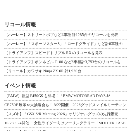
リコール情報
【ハーレー】ストリートボブなど4車種 計1285台のリコールを発表
【ハーレー】「スポーツスターS」「ロードグライド」など計8車種のリコールを発表
【トライアンフ】スピードトリプル RX のリコールを発表
【トライアンフ】ボンネビル T100 など6車種計3,753台のリコールを発表
【リコール】カワサキ Ninja ZX-6R 計1,930台
イベント情報
【BMW】新型 F450GS も登場！「BMW MOTORRAD DAYS JA
CB750F 展示や大抽選会も！ 8/22開催「2026グッドスマイルミーティン
【スズキ】「GSX-S/R Meeting 2026」オリジナルグッズの先行販売
10/23・24開催！ 女性ライダー向けツーリングラリー「MOTHER LAKE