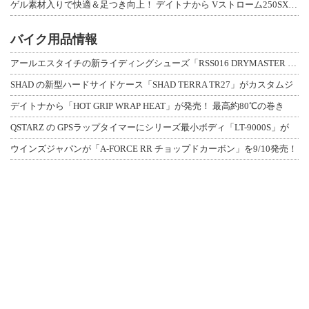
ゲル素材入りで快適＆足つき向上！ デイトナから Vストローム250SX用「快適ロ
バイク用品情報
アールエスタイチの新ライディングシューズ「RSS016 DRYMASTER スト
SHAD の新型ハードサイドケース「SHAD TERRA TR27」がカスタムジ
デイトナから「HOT GRIP WRAP HEAT」が発売！ 最高約80℃の巻き
QSTARZ の GPSラップタイマーにシリーズ最小ボディ「LT-9000S」が
ウインズジャパンが「A-FORCE RR チョップドカーボン」を9/10発売！