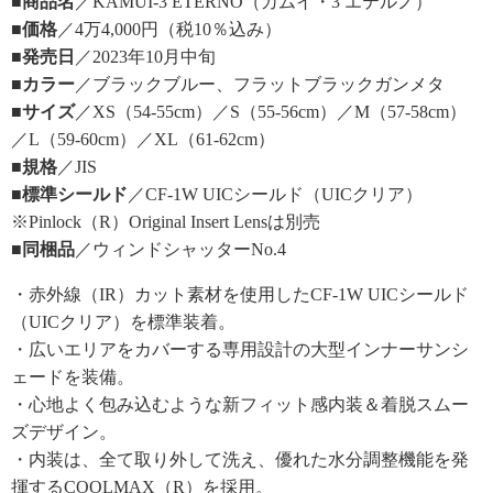
■商品名
／KAMUI-3 ETERNO（カムイ・3 エテルノ）
■価格
／4万4,000円（税10％込み）
■発売日
／2023年10月中旬
■カラー
／ブラックブルー、フラットブラックガンメタ
■サイズ
／XS（54-55cm）／S（55-56cm）／M（57-58cm）
／L（59-60cm）／XL（61-62cm）
■規格
／JIS
■標準シールド
／CF-1W UICシールド（UICクリア）
※Pinlock（R）Original Insert Lensは別売
■同梱品
／ウィンドシャッターNo.4
・赤外線（IR）カット素材を使用したCF-1W UICシールド
（UICクリア）を標準装着。
・広いエリアをカバーする専用設計の大型インナーサンシ
ェードを装備。
・心地よく包み込むような新フィット感内装＆着脱スムー
ズデザイン。
・内装は、全て取り外して洗え、優れた水分調整機能を発
揮するCOOLMAX（R）を採用。