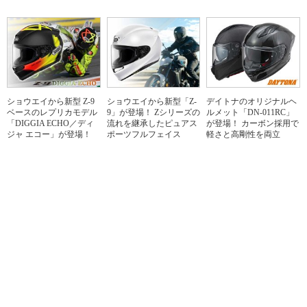
ショウエイから新型 Z-9
ショウエイから新型「Z-
デイトナのオリジナルヘ
ベースのレプリカモデル
9」が登場！ Zシリーズの
ルメット「DN-011RC」
「DIGGIA ECHO／ディ
流れを継承したピュアス
が登場！ カーボン採用で
ジャ エコー」が登場！
ポーツフルフェイス
軽さと高剛性を両立