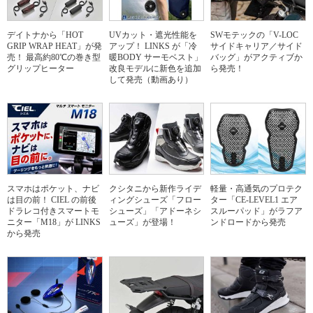
デイトナから「HOT
UVカット・遮光性能を
SWモテックの「V-LOC
GRIP WRAP HEAT」が発
アップ！ LINKS が「冷
サイドキャリア／サイド
売！ 最高約80℃の巻き型
暖BODY サーモベスト」
バッグ」がアクティブか
グリップヒーター
改良モデルに新色を追加
ら発売！
して発売（動画あり）
スマホはポケット、ナビ
クシタニから新作ライデ
軽量・高通気のプロテク
は目の前！ CIEL の前後
ィングシューズ「フロー
ター「CE-LEVEL1 エア
ドラレコ付きスマートモ
シューズ」「アドーネシ
スルーパッド」がラフア
ニター「M18」が LINKS
ューズ」が登場！
ンドロードから発売
から発売