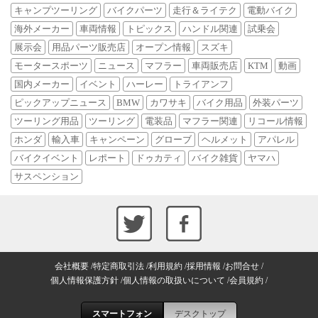
キャンプツーリング
バイクパーツ
走行＆ライテク
電動バイク
海外メーカー
車両情報
トピックス
ハンドル関連
試乗会
展示会
用品パーツ販売店
オープン情報
スズキ
モータースポーツ
ニュース
マフラー
車両販売店
KTM
動画
国内メーカー
イベント
ハーレー
トライアンフ
ピックアップニュース
BMW
カワサキ
バイク用品
外装パーツ
ツーリング用品
ツーリング
電装品
マフラー関連
リコール情報
ホンダ
輸入車
キャンペーン
グローブ
ヘルメット
アパレル
バイクイベント
レポート
ドゥカティ
バイク雑貨
ヤマハ
サスペンション
会社概要
特定商取引法
利用規約
採用情報
お問合せ
個人情報保護方針
個人情報の取扱いについて
会員規約
スマートフォン
デスクトップ