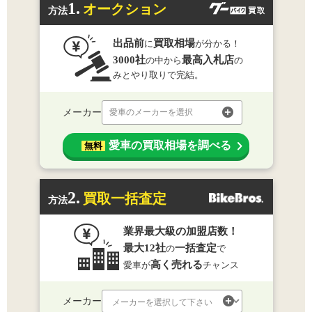
1.
オークション
方法
出品前
買取相場
に
が分かる！
3000社
最高入札店
の中から
の
みとやり取りで完結。
メーカー
愛車のメーカーを選択
愛車の買取相場を調べる
無料
2.
買取一括査定
方法
業界最大級の加盟店数！
最大12社
一括査定
の
で
高く売れる
愛車が
チャンス
メーカー