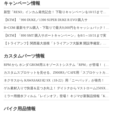
キャンペーン情報
新型「RESO」インカム発売記念！ 下取りキャンペーンを10/15まで延長して開
【KTM】「990 DUKE／1390 SUPER DUKE R EVO 購入サ
B+COM 最新モデル購入・下取りで最大9,000円をキャッシュバック！「B+F
【KTM】「890 SMT 購入サポートキャンペーン」を8/1～10/31まで実
【トライアンフ】関西最大規模「トライアンフ大阪東 開設準備室」がオープン！ 限定
カスタムパーツ情報
RPM から ホンダ GROM用エキゾーストシステム「RPM」が登場！（動画あり
カスタムスプロケットを見せる、Z900RS／CAFE用「スプロケットカバーフルキ
ネクサスから KAWASAKI H2 SX（18-22）用「ニーパッド」が発売！
ゲル素材入りで快適＆足つき向上！ デイトナから Vストローム250SX用「快適ロ
ミラー用撥水フィルム「レインオフ」登場！ キジマが新製品情報「KIJIMA NE
バイク用品情報