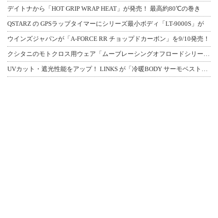
デイトナから「HOT GRIP WRAP HEAT」が発売！ 最高約80℃の巻き
QSTARZ の GPSラップタイマーにシリーズ最小ボディ「LT-9000S」が
ウインズジャパンが「A-FORCE RR チョップドカーボン」を9/10発売！
クシタニのモトクロス用ウェア「ムーブレーシングオフロードシリーズ」3アイテムが登
UVカット・遮光性能をアップ！ LINKS が「冷暖BODY サーモベスト」改良