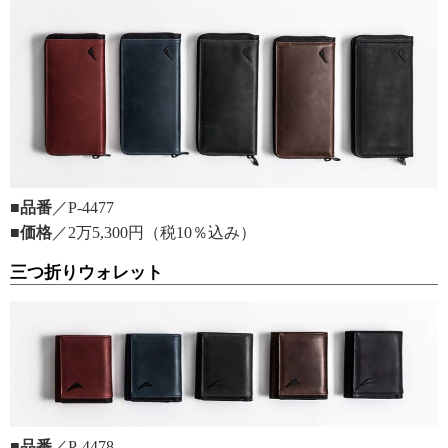
■品番
／P-4477
■価格
／2万5,300円（税10％込み）
三つ折りウォレット
■品番
／P-4478