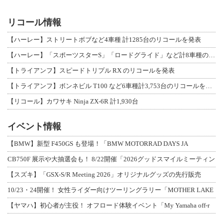
リコール情報
【ハーレー】ストリートボブなど4車種 計1285台のリコールを発表
【ハーレー】「スポーツスターS」「ロードグライド」など計8車種のリコールを発表
【トライアンフ】スピードトリプル RX のリコールを発表
【トライアンフ】ボンネビル T100 など6車種計3,753台のリコールを発表
【リコール】カワサキ Ninja ZX-6R 計1,930台
イベント情報
【BMW】新型 F450GS も登場！「BMW MOTORRAD DAYS JA
CB750F 展示や大抽選会も！ 8/22開催「2026グッドスマイルミーティン
【スズキ】「GSX-S/R Meeting 2026」オリジナルグッズの先行販売
10/23・24開催！ 女性ライダー向けツーリングラリー「MOTHER LAKE
【ヤマハ】初心者が主役！ オフロード体験イベント「My Yamaha off-r