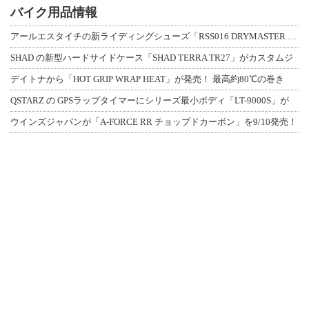
バイク用品情報
アールエスタイチの新ライディングシューズ「RSS016 DRYMASTER スト
SHAD の新型ハードサイドケース「SHAD TERRA TR27」がカスタムジ
デイトナから「HOT GRIP WRAP HEAT」が発売！ 最高約80℃の巻き
QSTARZ の GPSラップタイマーにシリーズ最小ボディ「LT-9000S」が
ウインズジャパンが「A-FORCE RR チョップドカーボン」を9/10発売！