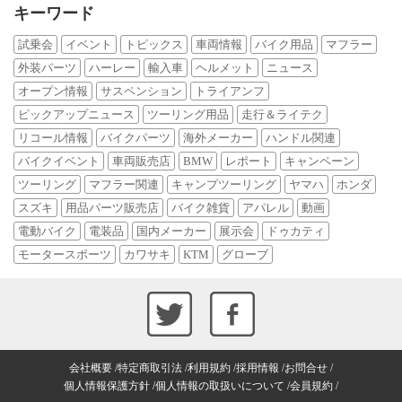
キーワード
試乗会
イベント
トピックス
車両情報
バイク用品
マフラー
外装パーツ
ハーレー
輸入車
ヘルメット
ニュース
オープン情報
サスペンション
トライアンフ
ピックアップニュース
ツーリング用品
走行＆ライテク
リコール情報
バイクパーツ
海外メーカー
ハンドル関連
バイクイベント
車両販売店
BMW
レポート
キャンペーン
ツーリング
マフラー関連
キャンプツーリング
ヤマハ
ホンダ
スズキ
用品パーツ販売店
バイク雑貨
アパレル
動画
電動バイク
電装品
国内メーカー
展示会
ドゥカティ
モータースポーツ
カワサキ
KTM
グローブ
会社概要
特定商取引法
利用規約
採用情報
お問合せ
個人情報保護方針
個人情報の取扱いについて
会員規約