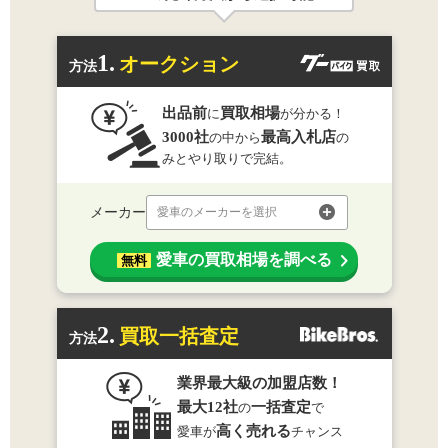
1.
オークション
方法
出品前
買取相場
に
が分かる！
3000社
最高入札店
の中から
の
みとやり取りで完結。
メーカー
愛車のメーカーを選択
愛車の買取相場を調べる
無料
2.
買取一括査定
方法
業界最大級の加盟店数！
最大12社
一括査定
の
で
高く売れる
愛車が
チャンス