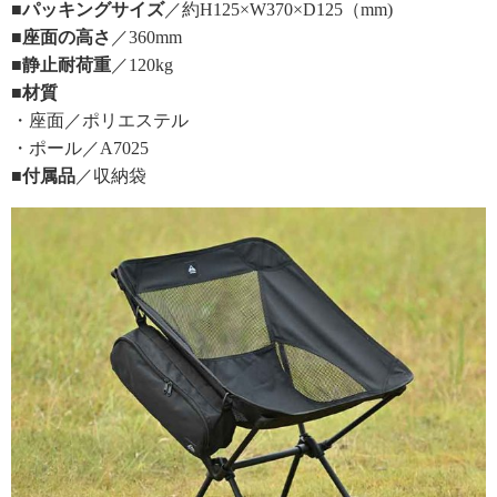
■パッキングサイズ
／約H125×W370×D125（mm)
■座面の高さ
／360mm
■静止耐荷重
／120kg
■材質
・座面／ポリエステル
・ポール／A7025
■付属品
／収納袋