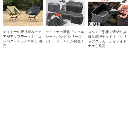
デイトナの折り畳みチェ
デイトナの新作「シェル
スクエア形状で収納性抜
アがアップデート！「コ
シートバッグ シリーズ」
群な調理セット！「クリ
ンパクトチェアMIL2」発
25L・35L・45L が発売！
ップクッカー」がデイト
売
ナから発売