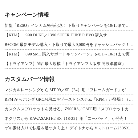
キャンペーン情報
新型「RESO」インカム発売記念！ 下取りキャンペーンを10/15まで延長して開
【KTM】「990 DUKE／1390 SUPER DUKE R EVO 購入サ
B+COM 最新モデル購入・下取りで最大9,000円をキャッシュバック！「B+F
【KTM】「890 SMT 購入サポートキャンペーン」を8/1～10/31まで実
【トライアンフ】関西最大規模「トライアンフ大阪東 開設準備室」がオープン！ 限定
カスタムパーツ情報
マジカルレーシングから MT-09／SP（24）用「フレームガード」が登場！
RPM から ホンダ GROM用エキゾーストシステム「RPM」が登場！（動画あり
カスタムスプロケットを見せる、Z900RS／CAFE用「スプロケットカバーフルキ
ネクサスから KAWASAKI H2 SX（18-22）用「ニーパッド」が発売！
ゲル素材入りで快適＆足つき向上！ デイトナから Vストローム250SX用「快適ロ