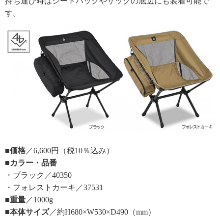
持ち運び時はシートバックやザックの底辺にも装着可能で
す。
■価格
／6,600円（税10％込み）
■カラー・品番
・ブラック／40350
・フォレストカーキ／37531
■重量
／1000g
■本体サイズ
／約H680×W530×D490（mm）