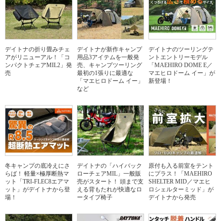
デイトナの折り畳みチェ
デイトナが新作キャンプ
デイトナのツーリングテ
アがリニューアル！「コ
用品3アイテムを一般発
ントエントリーモデル
ンパクトチェアMIL2」発
売、キャンプツーリング
「MAEHIRO DOME E／
売
最初の1張りに最適な
マエヒロドーム イー」が
「マエヒロドーム イー」
新登場！
など
冬キャンプの底冷えにさ
デイトナの「ハイバック
原付も入る前室をテント
らば！ 軽量×極厚断熱マ
ローチェアMIL」一般販
にプラス！「MAEHIRO
ット「TRI-FLEC8エアマ
売がスタート！ 頭まで支
SHELTER MID／マエヒ
ット」がデイトナから登
える背もたれが快適なロ
ロシェルターミッド」が
場！
ータイプ椅子
デイトナから発売