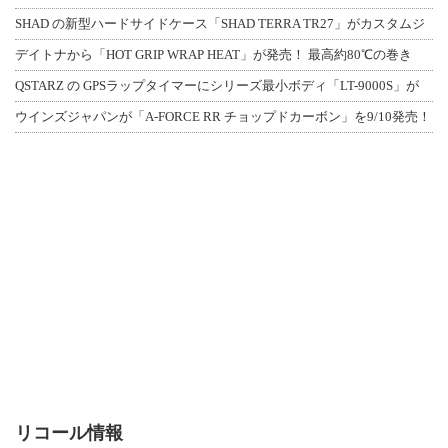
SHAD の新型ハードサイドケース「SHAD TERRA TR27」がカスタムジ
デイトナから「HOT GRIP WRAP HEAT」が発売！ 最高約80℃の巻き
QSTARZ の GPSラップタイマーにシリーズ最小ボディ「LT-9000S」が
ウインズジャパンが「A-FORCE RR チョップドカーボン」を9/10発売！
リコール情報