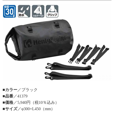
■カラー
／ブラック
■品番
／41379
■価格
／5,940円（税10％込み）
■サイズ
／φ300×L450（mm）