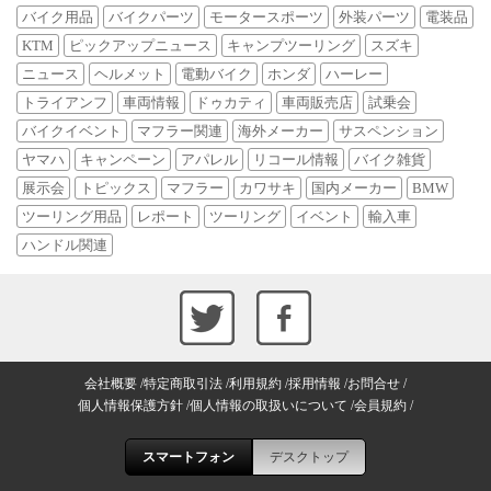
バイク用品
バイクパーツ
モータースポーツ
外装パーツ
電装品
KTM
ピックアップニュース
キャンプツーリング
スズキ
ニュース
ヘルメット
電動バイク
ホンダ
ハーレー
トライアンフ
車両情報
ドゥカティ
車両販売店
試乗会
バイクイベント
マフラー関連
海外メーカー
サスペンション
ヤマハ
キャンペーン
アパレル
リコール情報
バイク雑貨
展示会
トピックス
マフラー
カワサキ
国内メーカー
BMW
ツーリング用品
レポート
ツーリング
イベント
輸入車
ハンドル関連
会社概要
特定商取引法
利用規約
採用情報
お問合せ
個人情報保護方針
個人情報の取扱いについて
会員規約
スマートフォン
デスクトップ