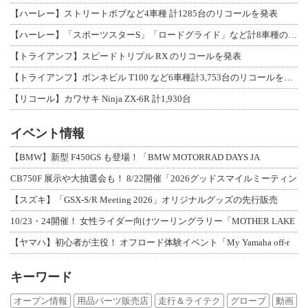
【ハーレー】ストリートボブなど4車種 計1285台のリコールを発表
【ハーレー】「スポーツスターS」「ロードグライド」など計8車種のリコールを発表
【トライアンフ】スピードトリプル RX のリコールを発表
【トライアンフ】ボンネビル T100 など6車種計3,753台のリコールを発表
【リコール】カワサキ Ninja ZX-6R 計1,930台
イベント情報
【BMW】新型 F450GS も登場！「BMW MOTORRAD DAYS JA
CB750F 展示や大抽選会も！ 8/22開催「2026グッドスマイルミーティン
【スズキ】「GSX-S/R Meeting 2026」オリジナルグッズの先行販売
10/23・24開催！ 女性ライダー向けツーリングラリー「MOTHER LAKE
【ヤマハ】初心者が主役！ オフロード体験イベント「My Yamaha off-r
キーワード
オープン情報
用品パーツ販売店
走行＆ライテク
グローブ
動画