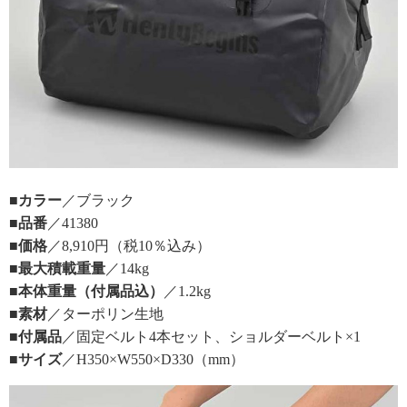
■カラー
／ブラック
■品番
／41380
■価格
／8,910円（税10％込み）
■最大積載重量
／14kg
■本体重量（付属品込）
／1.2kg
■素材
／ターポリン生地
■付属品
／固定ベルト4本セット、ショルダーベルト×1
■サイズ
／H350×W550×D330（mm）