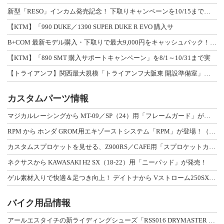
新型「RESO」インカム発売記念！ 下取りキャンペーンを10/15まで延長して開
【KTM】「990 DUKE／1390 SUPER DUKE R EVO 購入サ
B+COM 最新モデル購入・下取りで最大9,000円をキャッシュバック！「B+F
【KTM】「890 SMT 購入サポートキャンペーン」を8/1～10/31まで実
【トライアンフ】関西最大規模「トライアンフ大阪東 開設準備室」がオープン！ 限定
カスタムパーツ情報
マジカルレーシングから MT-09／SP（24）用「フレームガード」が登場！
RPM から ホンダ GROM用エキゾーストシステム「RPM」が登場！（動画あり
カスタムスプロケットを見せる、Z900RS／CAFE用「スプロケットカバーフルキ
ネクサスから KAWASAKI H2 SX（18-22）用「ニーパッド」が発売！
ゲル素材入りで快適＆足つき向上！ デイトナから Vストローム250SX用「快適ロ
バイク用品情報
アールエスタイチの新ライディングシューズ「RSS016 DRYMASTER スト