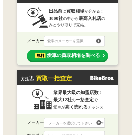
出品前
買取相場
に
が分かる！
3000社
最高入札店
の中から
の
みとやり取りで完結。
メーカー
愛車のメーカーを選択
愛車の買取相場を調べる
無料
2.
買取一括査定
方法
業界最大級の加盟店数！
最大12社
一括査定
の
で
高く売れる
愛車が
チャンス
メーカー