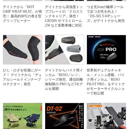
デイトナから「HOT
デイトナから高強度トッ
つま先5cmの極厚ソール
GRIP WRAP HEAT」が発
ププレートの「クロスリ
で足つき性を向上！
売！ 最高約80℃の巻き型
ンクキャリア」発売！
「DS-505 T-WPシュー
グリップヒーター
GB350S や Vストローム
ズ」がデイトナから発売
250 など多数車種に対応
ひじ・ひざを快適にガー
デイトナからバイク用イ
世界初デュアルチャネ
ド！ デイトナから「デュ
ンカム「RESO／レソ」
ル・メッシュ搭載、バイ
アルシールドインナープ
シリーズ発売、通信距離
ク用インカム「RESO
ロテクター」発売
無制限の PRO など3モデ
PILOT PRO」をデイトナ
ルを展開
がモーターサイクルショ
ーで初公開