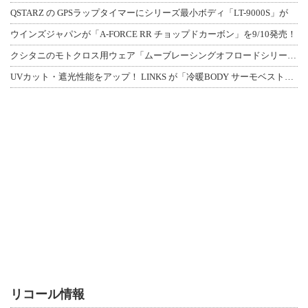
QSTARZ の GPSラップタイマーにシリーズ最小ボディ「LT-9000S」が
ウインズジャパンが「A-FORCE RR チョップドカーボン」を9/10発売！
クシタニのモトクロス用ウェア「ムーブレーシングオフロードシリーズ」3アイテムが登
UVカット・遮光性能をアップ！ LINKS が「冷暖BODY サーモベスト」改良
リコール情報