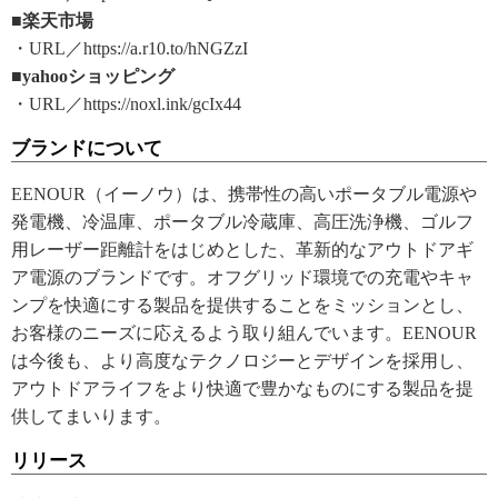
■楽天市場
・URL／https://a.r10.to/hNGZzI
■yahooショッピング
・URL／https://noxl.ink/gcIx44
ブランドについて
EENOUR（イーノウ）は、携帯性の高いポータブル電源や
発電機、冷温庫、ポータブル冷蔵庫、高圧洗浄機、ゴルフ
用レーザー距離計をはじめとした、革新的なアウトドアギ
ア電源のブランドです。オフグリッド環境での充電やキャ
ンプを快適にする製品を提供することをミッションとし、
お客様のニーズに応えるよう取り組んでいます。EENOUR
は今後も、より高度なテクノロジーとデザインを採用し、
アウトドアライフをより快適で豊かなものにする製品を提
供してまいります。
リリース