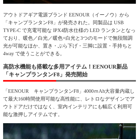
アウトドアギア電源ブランド EENOUR（イーノウ）から
「キャンプランタンF8」が発売された。同製品は USB
TYPE-C で充電可能な IPX4防水仕様の LED ランタンとなっ
ており、暖色／白光／暖色+白光と3つのモードで無段階調
光が可能なほか、置き・ぶら下げ・三脚に設置・手持ちと
4way で使うことができる。
高防水機能も搭載な多用アイテム！EENOUR新品
「キャンプランタンF8」発売開始
「EENOUR キャンプランタンF8」4000ｍAh大容量内蔵し
て最大160時間使用可能な高性能に、レトロなデザインでア
ウトドアだけではなく、室内インテリアにも幅広く利用可
能な激押しアイテムです。