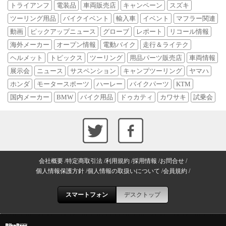
トライアンフ
電装品
車両販売店
キャンペーン
スズキ
ツーリング用品
バイクイベント
輸入車
イベント
マフラー関連
動画
ピックアップニュース
グローブ
レポート
リコール情報
海外メーカー
オープン情報
電動バイク
走行＆ライテク
ヘルメット
トピックス
ツーリング
用品パーツ販売店
車両情報
展示会
ニュース
サスペンション
キャンプツーリング
ヤマハ
ホンダ
モータースポーツ
ハーレー
バイクパーツ
KTM
国内メーカー
BMW
バイク用品
ドゥカティ
カワサキ
試乗会
会社概要
特定商取引法
利用規約
採用情報
お問合せ
個人情報保護方針
個人情報の取扱いについて
会員規約
スマートフォン
デスクトップ