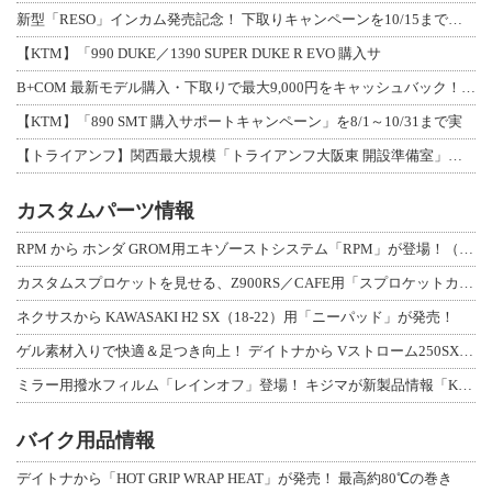
新型「RESO」インカム発売記念！ 下取りキャンペーンを10/15まで延長して開
【KTM】「990 DUKE／1390 SUPER DUKE R EVO 購入サ
B+COM 最新モデル購入・下取りで最大9,000円をキャッシュバック！「B+F
【KTM】「890 SMT 購入サポートキャンペーン」を8/1～10/31まで実
【トライアンフ】関西最大規模「トライアンフ大阪東 開設準備室」がオープン！ 限定
カスタムパーツ情報
RPM から ホンダ GROM用エキゾーストシステム「RPM」が登場！（動画あり
カスタムスプロケットを見せる、Z900RS／CAFE用「スプロケットカバーフルキ
ネクサスから KAWASAKI H2 SX（18-22）用「ニーパッド」が発売！
ゲル素材入りで快適＆足つき向上！ デイトナから Vストローム250SX用「快適ロ
ミラー用撥水フィルム「レインオフ」登場！ キジマが新製品情報「KIJIMA NE
バイク用品情報
デイトナから「HOT GRIP WRAP HEAT」が発売！ 最高約80℃の巻き