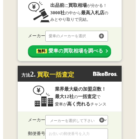
出品前
買取相場
に
が分かる！
3000社
最高入札店
の中から
の
みとやり取りで完結。
メーカー
愛車のメーカーを選択
愛車の買取相場を調べる
無料
2.
買取一括査定
方法
業界最大級の加盟店数！
最大12社
一括査定
の
で
高く売れる
愛車が
チャンス
メーカー
郵便番号