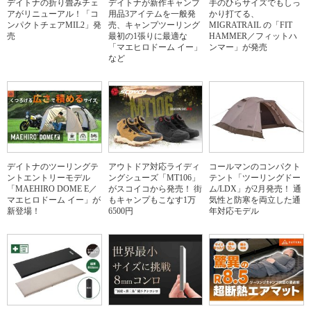
デイトナの折り畳みチェ
デイトナが新作キャンプ
手のひらサイズでもしっ
アがリニューアル！「コ
用品3アイテムを一般発
かり打てる、
ンパクトチェアMIL2」発
売、キャンプツーリング
MIGRATRAIL の「FIT
売
最初の1張りに最適な
HAMMER／フィットハ
「マエヒロドーム イー」
ンマー」が発売
など
デイトナのツーリングテ
アウトドア対応ライディ
コールマンのコンパクト
ントエントリーモデル
ングシューズ「MT106」
テント「ツーリングドー
「MAEHIRO DOME E／
がスコイコから発売！ 街
ム/LDX」が2月発売！ 通
マエヒロドーム イー」が
もキャンプもこなす1万
気性と防寒を両立した通
新登場！
6500円
年対応モデル