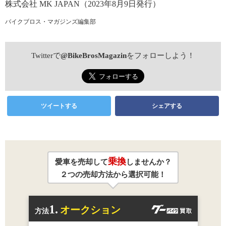
株式会社 MK JAPAN（2023年8月9日発行）
バイクブロス・マガジンズ編集部
Twitterで
@BikeBrosMagazin
をフォローしよう！
ツイートする
シェアする
乗換
愛車を売却して
しませんか？
２つの売却方法から選択可能！
1.
オークション
方法