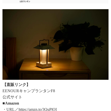
【直販リンク】
EENOURキャンプランタンF8
公式サイト
■Amazon
・URL／https://amzn.to/3QuPlOI