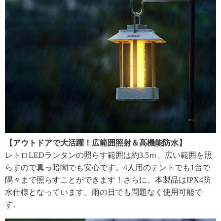
【アウトドアで大活躍！広範囲照射＆高機能防水】
レトロLEDランタンの照らす範囲は約3.5ｍ、広い範囲を照
らすので真っ暗闇でも安心です。4人用のテントでも1台で
隅々まで照らすことができます！さらに、本製品はIPX4防
水仕様となっています。雨の日でも問題なく使用可能で
す。