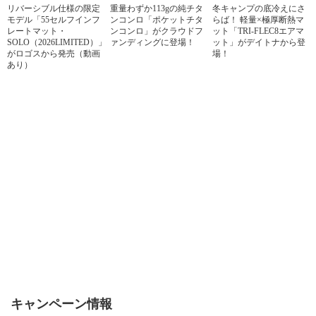
リバーシブル仕様の限定
重量わずか113gの純チタ
冬キャンプの底冷えにさ
モデル「55セルフインフ
ンコンロ「ポケットチタ
らば！ 軽量×極厚断熱マ
レートマット・
ンコンロ」がクラウドフ
ット「TRI-FLEC8エアマ
SOLO（2026LIMITED）」
ァンディングに登場！
ット」がデイトナから登
がロゴスから発売（動画
場！
あり）
キャンペーン情報