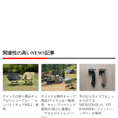
関連性の高いNEWS記事
デイトナの折り畳みチェ
デイトナが新作キャンプ
手のひらサイズでもしっ
アがリニューアル！「コ
用品3アイテムを一般発
かり打てる、
ンパクトチェアMIL2」発
売、キャンプツーリング
MIGRATRAIL の「FIT
売
最初の1張りに最適な
HAMMER／フィットハ
「マエヒロドーム イー」
ンマー」が発売
など