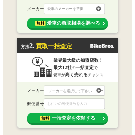
メーカー
愛車のメーカーを選択
愛車の買取相場を調べる
無料
2.
買取一括査定
方法
業界最大級の加盟店数！
最大12社
一括査定
の
で
高く売れる
愛車が
チャンス
メーカー
郵便番号
一括査定を依頼する
無料