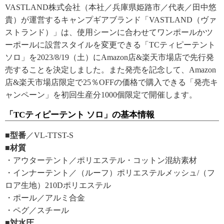
VASTLAND株式会社（本社／兵庫県姫路市／代表／田中悠
貴）が運営するキャンプギアブランド「VASTLAND（ヴァ
ストランド）」は、使用シーンに合わせてワンポールかツ
ーポールに設営スタイルを変更できる「TCティピーテント
ソロ」を2023/8/19（土）にAmazon店&楽天市場店で先行発
売することを決定しました。また発売を記念して、Amazon
店&楽天市場店限定で25％OFFの価格で購入できる「発売キ
ャンペーン」を初回生産分1000個限定で開催します。
「TCティピーテント ソロ」の基本情報
■型番
／VL-TTST-S
■材質
・アウターテント／ポリエステル・コットン混紡素材
・インナーテント／（ルーフ）ポリエステルメッシュ/（フ
ロア生地）210Dポリエステル
・ポール／アルミ合金
・ペグ／スチール
■対水圧