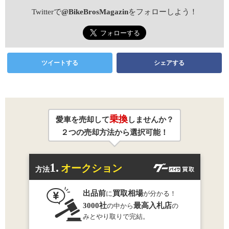
Twitterで
@BikeBrosMagazin
をフォローしよう！
ツイートする
シェアする
乗換
愛車を売却して
しませんか？
２つの売却方法から選択可能！
1.
オークション
方法
出品前
買取相場
に
が分かる！
3000社
最高入札店
の中から
の
みとやり取りで完結。