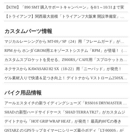
【KTM】「890 SMT 購入サポートキャンペーン」を8/1～10/31まで実
【トライアンフ】関西最大規模「トライアンフ大阪東 開設準備室」がオープン！ 限定
カスタムパーツ情報
マジカルレーシングから MT-09／SP（24）用「フレームガード」が登場！
RPM から ホンダ GROM用エキゾーストシステム「RPM」が登場！（動画あり
カスタムスプロケットを見せる、Z900RS／CAFE用「スプロケットカバーフルキ
ネクサスから KAWASAKI H2 SX（18-22）用「ニーパッド」が発売！
ゲル素材入りで快適＆足つき向上！ デイトナから Vストローム250SX用「快適ロ
バイク用品情報
アールエスタイチの新ライディングシューズ「RSS016 DRYMASTER スト
SHAD の新型ハードサイドケース「SHAD TERRA TR27」がカスタムジ
デイトナから「HOT GRIP WRAP HEAT」が発売！ 最高約80℃の巻き
QSTARZ の GPSラップタイマーにシリーズ最小ボディ「LT-9000S」が