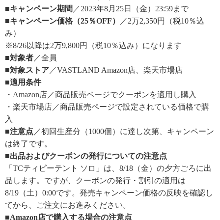
■キャンペーン期間
／2023年8月25日（金）23:59まで
■キャンペーン価格（25％OFF）
／2万2,350円（税10％込
み）
※8/26以降は2万9,800円（税10％込み）になります
■対象者
／全員
■対象ストア
／VASTLAND Amazon店、楽天市場店
■適用条件
・Amazon店／商品販売ページでクーポンを適用し購入
・楽天市場店／商品販売ページで設定されている価格で購
入
■注意点
／初回生産分（1000個）に達し次第、キャンペーン
は終了です。
■出品およびクーポンの発行についての注意点
「TCティピーテント ソロ」は、8/18（金）の夕方ごろに出
品します。ですが、クーポンの発行・割引の適用は
8/19（土）0:00です。発売キャンペーン価格の反映を確認し
てから、ご注文にお進みください。
■Amazon店で購入する場合の注意点