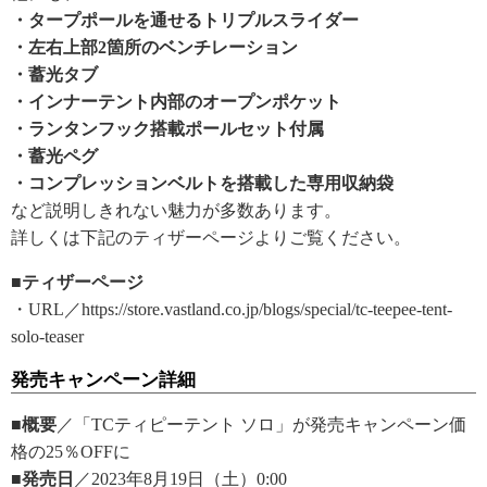
・タープポールを通せるトリプルスライダー
・左右上部2箇所のベンチレーション
・蓄光タブ
・インナーテント内部のオープンポケット
・ランタンフック搭載ポールセット付属
・蓄光ペグ
・コンプレッションベルトを搭載した専用収納袋
など説明しきれない魅力が多数あります。
詳しくは下記のティザーページよりご覧ください。
■ティザーページ
・URL／https://store.vastland.co.jp/blogs/special/tc-teepee-tent-
solo-teaser
発売キャンペーン詳細
■概要
／「TCティピーテント ソロ」が発売キャンペーン価
格の25％OFFに
■発売日
／2023年8月19日（土）0:00