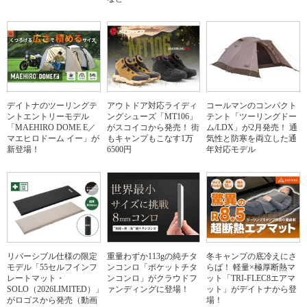
デイトナのツーリングテ
アウトドア対応ライディ
コールマンのコンパクト
ントエントリーモデル
ングシューズ「MT106」
テント「ツーリングドー
「MAEHIRO DOME E／
がスコイコから発売！ 街
ム/LDX」が2月発売！ 通
マエヒロドーム イー」が
もキャンプもこなす1万
気性と防寒を両立した通
新登場！
6500円
年対応モデル
リバーシブル仕様の限定
重量わずか113gの純チタ
冬キャンプの底冷えにさ
モデル「55セルフインフ
ンコンロ「ポケットチタ
らば！ 軽量×極厚断熱マ
レートマット・
ンコンロ」がクラウドフ
ット「TRI-FLEC8エアマ
SOLO（2026LIMITED）」
ァンディングに登場！
ット」がデイトナから登
がロゴスから発売（動画
場！