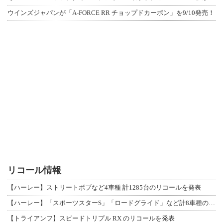
ウインズジャパンが「A-FORCE RR チョップドカーボン」を9/10発売！
リコール情報
【ハーレー】ストリートボブなど4車種 計1285台のリコールを発表
【ハーレー】「スポーツスターS」「ロードグライド」など計8車種のリコールを発表
【トライアンフ】スピードトリプル RX のリコールを発表