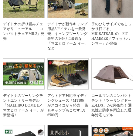
デイトナの折り畳みチェ
デイトナが新作キャンプ
手のひらサイズでもしっ
アがリニューアル！「コ
用品3アイテムを一般発
かり打てる、
ンパクトチェアMIL2」発
売、キャンプツーリング
MIGRATRAIL の「FIT
売
最初の1張りに最適な
HAMMER／フィットハ
「マエヒロドーム イー」
ンマー」が発売
など
デイトナのツーリングテ
アウトドア対応ライディ
コールマンのコンパクト
ントエントリーモデル
ングシューズ「MT106」
テント「ツーリングドー
「MAEHIRO DOME E／
がスコイコから発売！ 街
ム/LDX」が2月発売！ 通
マエヒロドーム イー」が
もキャンプもこなす1万
気性と防寒を両立した通
新登場！
6500円
年対応モデル