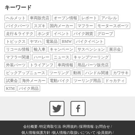
キーワード
ヘルメット
車両販売店
オープン情報
レポート
アパレル
バイクパーツ
スズキ
国内メーカー
マフラー
モータースポーツ
走行＆ライテク
ホンダ
イベント
バイク雑貨
グローブ
トピックス
ヤマハ
電装品
BMW
バイクイベント
リコール情報
輸入車
キャンペーン
サスペンション
展示会
マフラー関連
ハーレー
ニュース
キャンプツーリング
外装パーツ
トライアンフ
車両情報
用品パーツ販売店
ピックアップニュース
ツーリング
動画
ハンドル関連
カワサキ
試乗会
海外メーカー
電動バイク
ツーリング用品
ドゥカティ
KTM
バイク用品
会社概要
特定商取引法
利用規約
採用情報
お問合せ
個人情報保護方針
個人情報の取扱いについて
会員規約