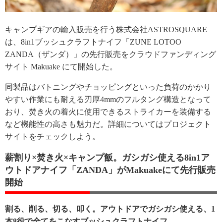
キャンプギアの輸入販売を行う株式会社ASTROSQUARE
は、8in1ブッシュクラフトナイフ「ZUNE LOTOO
ZANDA（ザンダ）」の先行販売をクラウドファンディング
サイト Makuake にて開始した。
同製品はバトニングやチョッピングといった負荷のかかり
やすい作業にも耐える刃厚4mmのフルタング構造となって
おり、焚き火の着火に使用できるストライカーを装備する
など機能性の高さも魅力だ。詳細についてはプロジェクト
サイトをチェックしよう。
薪割り×焚き火×キャンプ飯。ガシガシ使える8in1ア
ウトドアナイフ「ZANDA」がMakuakeにて先行販売
開始
割る、削る、切る、叩く。アウトドアでガシガシ使える、1
本8役で全てをこなすブッシュクラフトナイフ