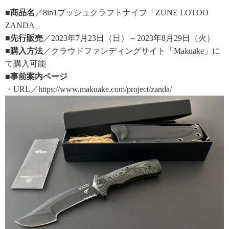
■商品名
／8in1ブッシュクラフトナイフ「ZUNE LOTOO
ZANDA」
■先行販売
／2023年7月23日（日）～2023年8月29日（火）
■購入方法
／クラウドファンディングサイト「Makuake」に
て購入可能
■事前案内ページ
・URL／https://www.makuake.com/project/zanda/