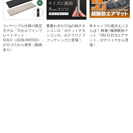
リバーシブル仕様の限定
重量わずか113gの純チタ
冬キャンプの底冷えにさ
モデル「55セルフインフ
ンコンロ「ポケットチタ
らば！ 軽量×極厚断熱マ
レートマット・
ンコンロ」がクラウドフ
ット「TRI-FLEC8エアマ
SOLO（2026LIMITED）」
ァンディングに登場！
ット」がデイトナから登
がロゴスから発売（動画
場！
あり）