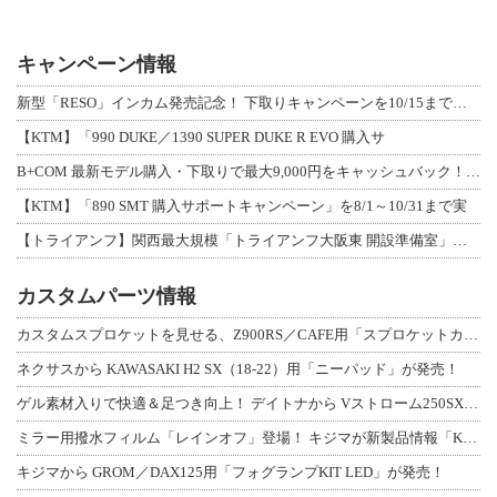
キャンペーン情報
新型「RESO」インカム発売記念！ 下取りキャンペーンを10/15まで延長して開
【KTM】「990 DUKE／1390 SUPER DUKE R EVO 購入サ
B+COM 最新モデル購入・下取りで最大9,000円をキャッシュバック！「B+F
【KTM】「890 SMT 購入サポートキャンペーン」を8/1～10/31まで実
【トライアンフ】関西最大規模「トライアンフ大阪東 開設準備室」がオープン！ 限定
カスタムパーツ情報
カスタムスプロケットを見せる、Z900RS／CAFE用「スプロケットカバーフルキ
ネクサスから KAWASAKI H2 SX（18-22）用「ニーパッド」が発売！
ゲル素材入りで快適＆足つき向上！ デイトナから Vストローム250SX用「快適ロ
ミラー用撥水フィルム「レインオフ」登場！ キジマが新製品情報「KIJIMA NE
キジマから GROM／DAX125用「フォグランプKIT LED」が発売！