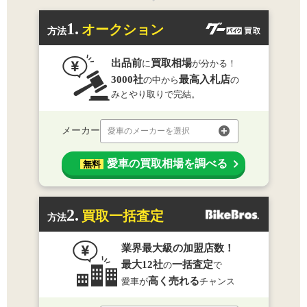
1.
オークション
方法
出品前
買取相場
に
が分かる！
3000社
最高入札店
の中から
の
みとやり取りで完結。
メーカー
愛車のメーカーを選択
愛車の買取相場を調べる
無料
2.
買取一括査定
方法
業界最大級の加盟店数！
最大12社
一括査定
の
で
高く売れる
愛車が
チャンス