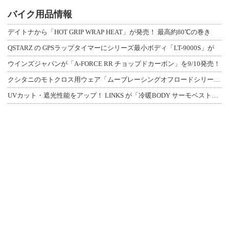
バイク用品情報
デイトナから「HOT GRIP WRAP HEAT」が発売！ 最高約80℃の巻き
QSTARZ の GPSラップタイマーにシリーズ最小ボディ「LT-9000S」が
ウインズジャパンが「A-FORCE RR チョップドカーボン」を9/10発売！
クシタニのモトクロス用ウェア「ムーブレーシングオフロードシリーズ」3アイテムが登
UVカット・遮光性能をアップ！ LINKS が「冷暖BODY サーモベスト」改良