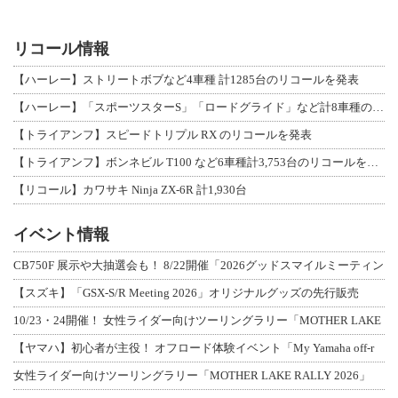
リコール情報
【ハーレー】ストリートボブなど4車種 計1285台のリコールを発表
【ハーレー】「スポーツスターS」「ロードグライド」など計8車種のリコールを発表
【トライアンフ】スピードトリプル RX のリコールを発表
【トライアンフ】ボンネビル T100 など6車種計3,753台のリコールを発表
【リコール】カワサキ Ninja ZX-6R 計1,930台
イベント情報
CB750F 展示や大抽選会も！ 8/22開催「2026グッドスマイルミーティン
【スズキ】「GSX-S/R Meeting 2026」オリジナルグッズの先行販売
10/23・24開催！ 女性ライダー向けツーリングラリー「MOTHER LAKE
【ヤマハ】初心者が主役！ オフロード体験イベント「My Yamaha off-r
女性ライダー向けツーリングラリー「MOTHER LAKE RALLY 2026」