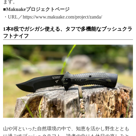
ます。
■Makuakeプロジェクトページ
・URL／https://www.makuake.com/project/zanda/
1本8役でガシガシ使える、タフで多機能なブッシュクラ
フトナイフ
山や河といった自然環境の中で、知恵を活かし野生ととも