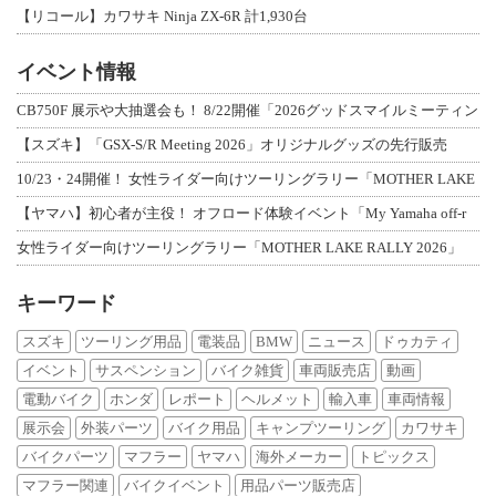
【リコール】カワサキ Ninja ZX-6R 計1,930台
イベント情報
CB750F 展示や大抽選会も！ 8/22開催「2026グッドスマイルミーティン
【スズキ】「GSX-S/R Meeting 2026」オリジナルグッズの先行販売
10/23・24開催！ 女性ライダー向けツーリングラリー「MOTHER LAKE
【ヤマハ】初心者が主役！ オフロード体験イベント「My Yamaha off-r
女性ライダー向けツーリングラリー「MOTHER LAKE RALLY 2026」
キーワード
スズキ
ツーリング用品
電装品
BMW
ニュース
ドゥカティ
イベント
サスペンション
バイク雑貨
車両販売店
動画
電動バイク
ホンダ
レポート
ヘルメット
輸入車
車両情報
展示会
外装パーツ
バイク用品
キャンプツーリング
カワサキ
バイクパーツ
マフラー
ヤマハ
海外メーカー
トピックス
マフラー関連
バイクイベント
用品パーツ販売店