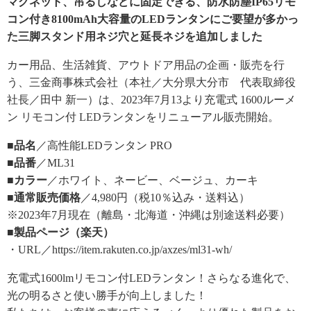
マグネット、吊るしなどに固定できる、防水防塵IP65リモ
コン付き8100mAh大容量のLEDランタンにご要望が多かっ
た三脚スタンド用ネジ穴と延長ネジを追加しました
カー用品、生活雑貨、アウトドア用品の企画・販売を行
う、三金商事株式会社（本社／大分県大分市 代表取締役
社長／田中 新一）は、2023年7月13より充電式 1600ルーメ
ン リモコン付 LEDランタンをリニューアル販売開始。
■品名
／高性能LEDランタン PRO
■品番
／ML31
■カラー
／ホワイト、ネービー、ベージュ、カーキ
■通常販売価格
／4,980円（税10％込み・送料込）
※2023年7月現在（離島・北海道・沖縄は別途送料必要）
■製品ページ（楽天）
・URL／https://item.rakuten.co.jp/axzes/ml31-wh/
充電式1600lmリモコン付LEDランタン！さらなる進化で、
光の明るさと使い勝手が向上しました！