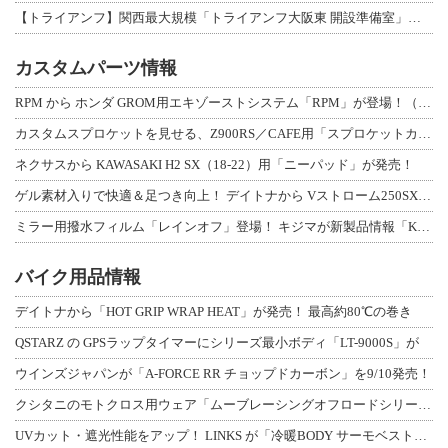
【トライアンフ】関西最大規模「トライアンフ大阪東 開設準備室」がオープン！ 限定
カスタムパーツ情報
RPM から ホンダ GROM用エキゾーストシステム「RPM」が登場！（動画あり
カスタムスプロケットを見せる、Z900RS／CAFE用「スプロケットカバーフルキ
ネクサスから KAWASAKI H2 SX（18-22）用「ニーパッド」が発売！
ゲル素材入りで快適＆足つき向上！ デイトナから Vストローム250SX用「快適ロ
ミラー用撥水フィルム「レインオフ」登場！ キジマが新製品情報「KIJIMA NE
バイク用品情報
デイトナから「HOT GRIP WRAP HEAT」が発売！ 最高約80℃の巻き
QSTARZ の GPSラップタイマーにシリーズ最小ボディ「LT-9000S」が
ウインズジャパンが「A-FORCE RR チョップドカーボン」を9/10発売！
クシタニのモトクロス用ウェア「ムーブレーシングオフロードシリーズ」3アイテムが登
UVカット・遮光性能をアップ！ LINKS が「冷暖BODY サーモベスト」改良