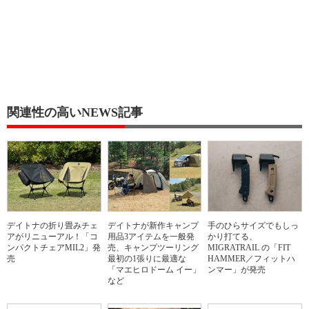
関連性の高いNEWS記事
デイトナの折り畳みチェ
デイトナが新作キャンプ
手のひらサイズでもしっ
アがリニューアル！「コ
用品3アイテムを一般発
かり打てる、
ンパクトチェアMIL2」発
売、キャンプツーリング
MIGRATRAIL の「FIT
売
最初の1張りに最適な
HAMMER／フィットハ
「マエヒロドーム イー」
ンマー」が発売
など