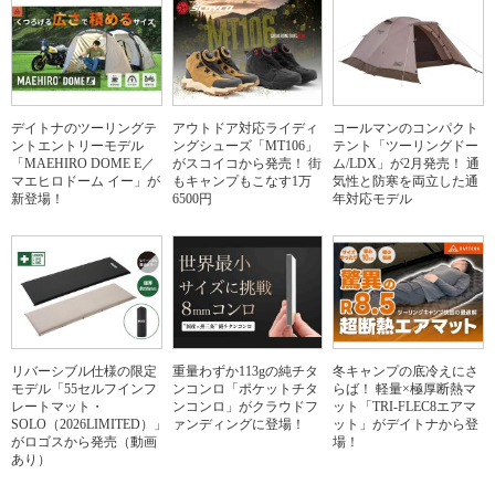
デイトナのツーリングテ
アウトドア対応ライディ
コールマンのコンパクト
ントエントリーモデル
ングシューズ「MT106」
テント「ツーリングドー
「MAEHIRO DOME E／
がスコイコから発売！ 街
ム/LDX」が2月発売！ 通
マエヒロドーム イー」が
もキャンプもこなす1万
気性と防寒を両立した通
新登場！
6500円
年対応モデル
リバーシブル仕様の限定
重量わずか113gの純チタ
冬キャンプの底冷えにさ
モデル「55セルフインフ
ンコンロ「ポケットチタ
らば！ 軽量×極厚断熱マ
レートマット・
ンコンロ」がクラウドフ
ット「TRI-FLEC8エアマ
SOLO（2026LIMITED）」
ァンディングに登場！
ット」がデイトナから登
がロゴスから発売（動画
場！
あり）