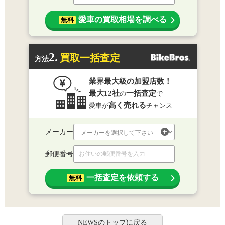
愛車の買取相場を調べる
無料
2.
買取一括査定
方法
業界最大級の加盟店数！
最大12社
一括査定
の
で
高く売れる
愛車が
チャンス
メーカー
郵便番号
一括査定を依頼する
無料
NEWSのトップに戻る