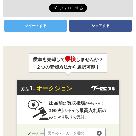
ツイートする
シェアする
乗換
愛車を売却して
しませんか？
２つの売却方法から選択可能！
1.
オークション
方法
出品前
買取相場
に
が分かる！
3000社
最高入札店
の中から
の
みとやり取りで完結。
メーカー
愛車のメーカーを選択