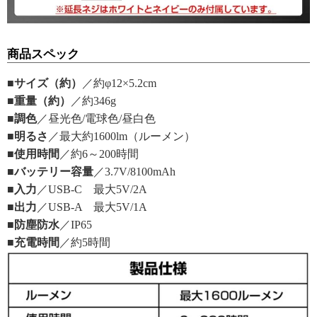
商品スペック
■サイズ（約）
／約φ12×5.2cm
■重量（約）
／約346g
■調色
／昼光色/電球色/昼白色
■明るさ
／最大約1600lm（ルーメン）
■使用時間
／約6～200時間
■バッテリー容量
／3.7V/8100mAh
■入力
／USB-C 最大5V/2A
■出力
／USB-A 最大5V/1A
■防塵防水
／IP65
■充電時間
／約5時間