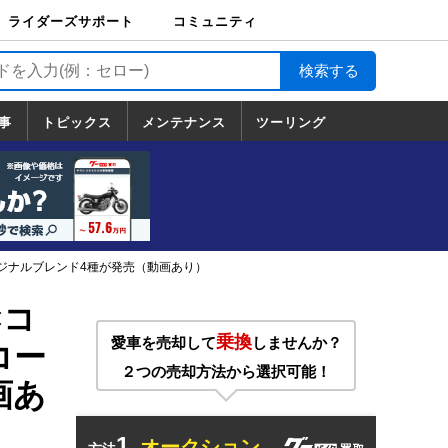
ライダーズサポート
コミュニティ
ライダーズサポート
バイク輸送
バイクガレージライ
バイク車両保険
ロードサービス
バイク試乗
コミュニティ
日記
ツーリング
カスタム
TOP
フ
TOP
事
トピックス
メンテナンス
ツーリング
トピックス
ホンダ
ヤマハ
スズキ
カワサキ
ハーレーダ
BMW
ドゥカティ
トライアン
メンテナンス
基本整備
部位別メンテ
工具の使い方
ツール100選
メンテのうん
一覧
ビッドソン
フ
一覧
ちく
リジナルブレンド4種が発売（動画あり）
×コ
乗換
愛車を売却して
しませんか？
コー
２つの売却方法から選択可能！
画あ
1.
オークション