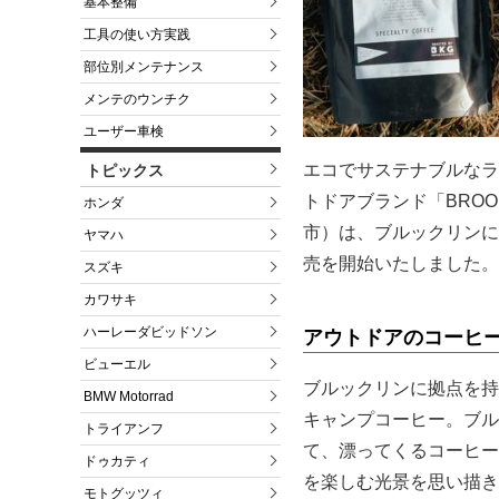
基本整備
工具の使い方実践
部位別メンテナンス
メンテのウンチク
ユーザー車検
エコでサステナブルなラ
トピックス
トドアブランド「BROOKL
ホンダ
市）は、ブルックリンに
ヤマハ
売を開始いたしました。
スズキ
カワサキ
ハーレーダビッドソン
アウトドアのコーヒ
ビューエル
ブルックリンに拠点を持
BMW Motorrad
キャンプコーヒー。ブル
トライアンフ
て、漂ってくるコーヒー
ドゥカティ
を楽しむ光景を思い描き
モトグッツィ