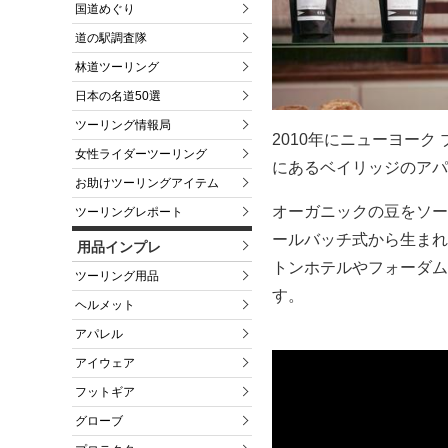
国道めぐり
道の駅調査隊
林道ツーリング
日本の名道50選
ツーリング情報局
2010年にニューヨー
女性ライダーツーリング
にあるベイリッジのアパ
お助けツーリングアイテム
オーガニックの豆をソー
ツーリングレポート
ールバッチ式から生まれ
用品インプレ
トンホテルやフォーダム
ツーリング用品
す。
ヘルメット
アパレル
アイウェア
フットギア
グローブ