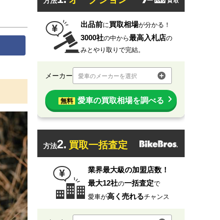
方法
出品前
買取相場
に
が分かる！
3000社
最高入札店
の中から
の
みとやり取りで完結。
メーカー
愛車のメーカーを選択
愛車の買取相場を調べる
無料
2.
買取一括査定
方法
業界最大級の加盟店数！
最大12社
一括査定
の
で
高く売れる
愛車が
チャンス