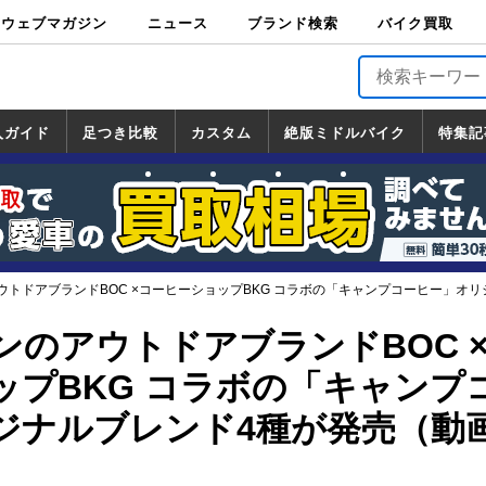
ウェブマガジン
ニュース
ブランド検索
バイク買取
バイクブロス・
原付＆ミニバイ
スポーツ＆ネイ
アメリカン＆ツ
ビッグスクータ
オフロード
バージンハーレ
バージンBMW
バージンドゥカ
バージントライ
ニュース
車両情報
イベント
キャンペ
トピック
バイク用
バイクパ
書籍・
サポート
お知らせ
ブランドを検
ブランドボイ
バイク買取
マガジンズ
ク
キッド
アラー
ー
ー
ティ
アンフ
TOP
ーン
ス
品
ーツ
DVD
索
ス
入ガイド
足つき比較
カスタム
絶版ミドルバイク
特集記
入ガイド
ンダ
マハ
ズキ
ワサキ
カスタム
ホンダ
ヤマハ
スズキ
カワサキ
道の駅調査隊
ツーリング情報局
日本の道50選
国道めぐり
林道ツーリング
絶版ミドルバイク
ホンダ
ヤマハ
スズキ
カワサキ
覧
一覧
一覧
ウトドアブランドBOC ×コーヒーショップBKG コラボの「キャンプコーヒー」オ
ンのアウトドアブランドBOC 
ップBKG コラボの「キャンプ
ジナルブレンド4種が発売（動