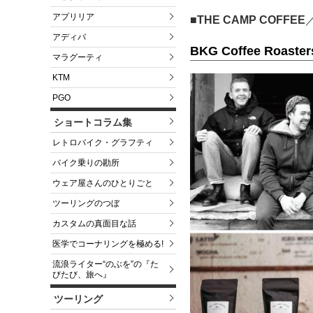
アプリリア
■THE CAMP COFFEE
アディバ
BKG Coffee Roaster
マラグーティ
KTM
PGO
ショートコラム集
レトロバイク・グラフティ
バイク乗りの勘所
ウェア屋さんのひとりごと
ツーリングのつぼ
カスタムの真面目な話
医学でコーナリングを極める!
流浪ライター“のぶを”の『た
びたび、旅へ』
ツーリング