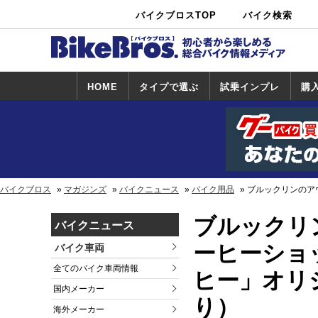
バイクブロスTOP
バイク検索
中古バイ
カタログ検
ショップ検
ク・新車検
索
索
索
HOME
タイプで選ぶ
試乗インプレ
購
スポーツ＆ネ
原付＆ミニバ
アメリカン＆
ビッグスクー
オフロード
試乗インプレ
ホンダ
ヤマハ
スズキ
カワサキ
ハーレー
BMW
トライアンフ
ドゥカティ
購
ホ
ヤ
ス
カ
イキッド
イク
クルーザー
ター
一覧
一
バイクブロス
マガジンズ
バイクニュース
バイク用品
ブルックリンのア
ブルックリ
バイクニュース
ーヒーショ
バイク車両
全てのバイク車両情報
ヒー」オリ
国内メーカー
り）
海外メーカー