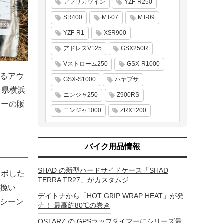
アフリカツイン
YZF-R250
SR400
MT-07
MT-09
YZF-R1
XSR900
アドレスV125
GSX250R
Vストローム250
GSX-R1000
るアウ
GSX-S1000
ハヤブサ
奈川県横浜
ニンジャ250
Z900RS
ヒーの販
ニンジャ1000
ZRX1200
バイク用品情報
SHAD の新型ハードサイドケース「SHAD
ラボした
TERRA TR27」がカスタムジ
挽い
デイトナから「HOT GRIP WRAP HEAT」が発
シーン
売！ 最高約80℃の巻き
QSTARZ の GPSラップタイマーにシリーズ最