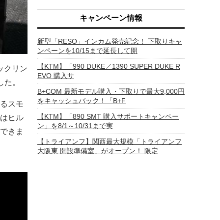
キャンペーン情報
新型「RESO」インカム発売記念！ 下取りキャ
ンペーンを10/15まで延長して開
【KTM】「990 DUKE／1390 SUPER DUKE R
ックリン
EVO 購入サ
した。
B+COM 最新モデル購入・下取りで最大9,000円
をキャッシュバック！「B+F
るスモ
【KTM】「890 SMT 購入サポートキャンペー
はヒル
ン」を8/1～10/31まで実
できま
【トライアンフ】関西最大規模「トライアンフ
大阪東 開設準備室」がオープン！ 限定