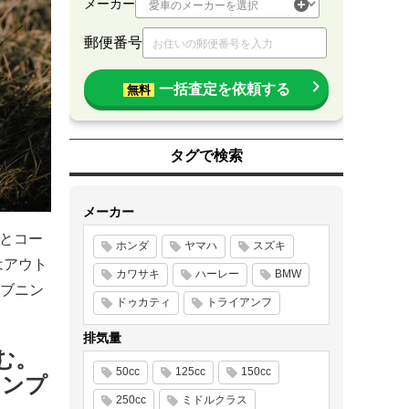
メーカー
郵便番号
一括査定を依頼する
無料
タグで検索
メーカー
」とコー
ホンダ
ヤマハ
スズキ
はアウト
カワサキ
ハーレー
BMW
ブニン
ドゥカティ
トライアンフ
。
排気量
む。
50cc
125cc
150cc
ャンプ
250cc
ミドルクラス