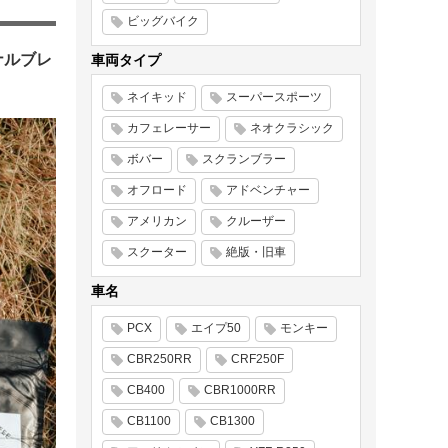
ビッグバイク
ナルブレ
車両タイプ
ネイキッド
スーパースポーツ
カフェレーサー
ネオクラシック
ボバー
スクランブラー
オフロード
アドベンチャー
アメリカン
クルーザー
スクーター
絶版・旧車
車名
PCX
エイプ50
モンキー
CBR250RR
CRF250F
CB400
CBR1000RR
CB1100
CB1300