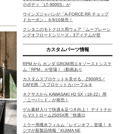
小ボディ「LT-9000S」が
ウインズジャパンが「A-FORCE RR チョップ
ドカーボン」を9/10発売！
クシタニのモトクロス用ウェア「ムーブレーシ
ングオフロードシリーズ」3アイテムが登
カスタムパーツ情報
RPM から ホンダ GROM用エキゾーストシステ
ム「RPM」が登場！（動画あり
カスタムスプロケットを見せる、Z900RS／
CAFE用「スプロケットカバーフルキ
ネクサスから KAWASAKI H2 SX（18-22）用
「ニーパッド」が発売！
ゲル素材入りで快適＆足つき向上！ デイトナか
ら Vストローム250SX用「快適ロ
ミラー用撥水フィルム「レインオフ」登場！ キ
ジマが新製品情報「KIJIMA NE