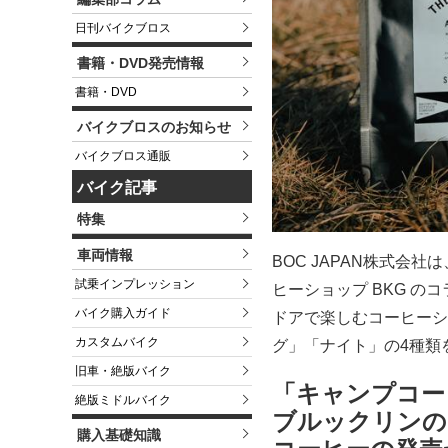
日刊バイクブロス
書籍・DVD発売情報
書籍・DVD
バイクブロスのお知らせ
バイクブロス通販
バイク記事
特集
車両情報
BOC JAPAN株式会社
試乗インプレッション
ヒーショップ BKG のコ
バイク購入ガイド
ドアで楽しむコーヒーシ
カスタムバイク
グ」「ナイト」の4種類
旧車・絶版バイク
「キャンプコー
絶版ミドルバイク
ブルックリンの
購入基礎知識