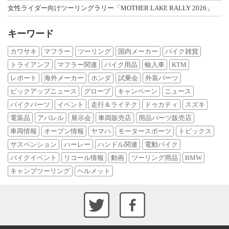
女性ライダー向けツーリングラリー「MOTHER LAKE RALLY 2026」
キーワード
カワサキ
マフラー
ツーリング
国内メーカー
バイク雑貨
トライアンフ
マフラー関連
バイク用品
輸入車
KTM
レポート
海外メーカー
ホンダ
試乗会
外装パーツ
ピックアップニュース
グローブ
キャンペーン
ニュース
バイクパーツ
イベント
走行＆ライテク
ドゥカティ
スズキ
電装品
アパレル
展示会
車両販売店
用品パーツ販売店
車両情報
オープン情報
ヤマハ
モータースポーツ
トピックス
サスペンション
ハーレー
ハンドル関連
電動バイク
バイクイベント
リコール情報
動画
ツーリング用品
BMW
キャンプツーリング
ヘルメット