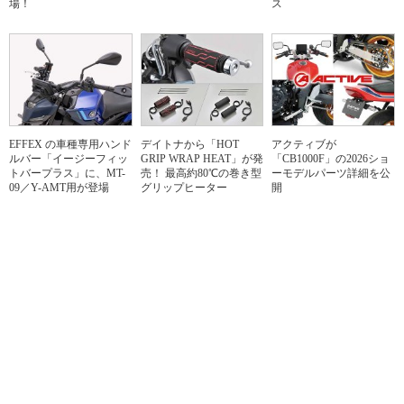
場！
ス
EFFEX の車種専用ハンド
デイトナから「HOT
アクティブが
ルバー「イージーフィッ
GRIP WRAP HEAT」が発
「CB1000F」の2026ショ
トバープラス」に、MT-
売！ 最高約80℃の巻き型
ーモデルパーツ詳細を公
09／Y-AMT用が登場
グリップヒーター
開