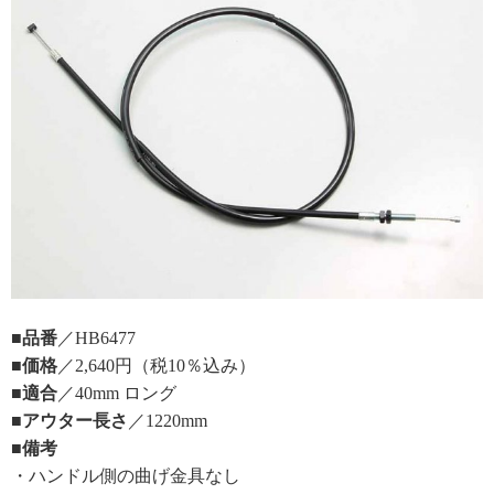
■品番
／HB6477
■価格
／2,640円（税10％込み）
■適合
／40mm ロング
■アウター長さ
／1220mm
■備考
・ハンドル側の曲げ金具なし