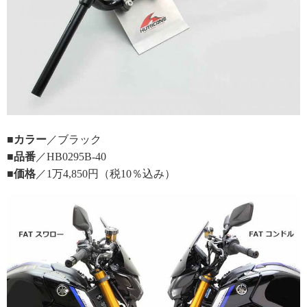
■カラー
／ブラック
■品番
／HB0295B-40
■価格
／1万4,850円（税10％込み）