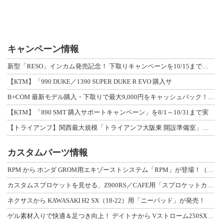
キャンペーン情報
新型「RESO」インカム発売記念！ 下取りキャンペーンを10/15まで延長して開
【KTM】「990 DUKE／1390 SUPER DUKE R EVO 購入サ
B+COM 最新モデル購入・下取りで最大9,000円をキャッシュバック！「B+F
【KTM】「890 SMT 購入サポートキャンペーン」を8/1～10/31まで実
【トライアンフ】関西最大規模「トライアンフ大阪東 開設準備室」がオープン！ 限定
カスタムパーツ情報
RPM から ホンダ GROM用エキゾーストシステム「RPM」が登場！（動画あり
カスタムスプロケットを見せる、Z900RS／CAFE用「スプロケットカバーフルキ
ネクサスから KAWASAKI H2 SX（18-22）用「ニーパッド」が発売！
ゲル素材入りで快適＆足つき向上！ デイトナから Vストローム250SX用「快適ロ