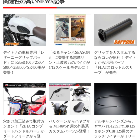
関連性の高いNEWS記事
デイトナの車種専用「レ
「ゆるキャン△SEASON
グリップをカスタムする
ザーニーグリップパッ
3」に登場する志摩リ
ならコレが便利！ デイト
ド」に Rebel1100／250／
ン・土岐綾乃のバイクが
ナから汎用パーツ
500／GB350／SR400用が
1/12スケールモデルに！
「FLATスロットルスリ
登場！
ーブ」が発売
穴あけ加工済みで取付カ
ハリケーンからハヤブサ
アルキャンハンズから、
ンタン！「ZETA コンプ
＆ MT-09/SP 用の外装系
ヤマハYB125SP/YBR125
リートハンドルバー」が
カスタムパーツが登場！
＆ホンダCBF125用のク
ダートフリークから登
ラッチワイヤーがリリー