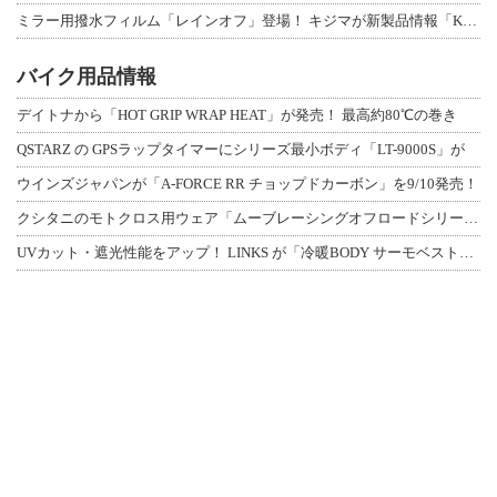
ミラー用撥水フィルム「レインオフ」登場！ キジマが新製品情報「KIJIMA NE
バイク用品情報
デイトナから「HOT GRIP WRAP HEAT」が発売！ 最高約80℃の巻き
QSTARZ の GPSラップタイマーにシリーズ最小ボディ「LT-9000S」が
ウインズジャパンが「A-FORCE RR チョップドカーボン」を9/10発売！
クシタニのモトクロス用ウェア「ムーブレーシングオフロードシリーズ」3アイテムが登
UVカット・遮光性能をアップ！ LINKS が「冷暖BODY サーモベスト」改良