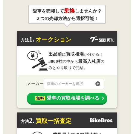
乗換
愛車を売却して
しませんか？
２つの売却方法から選択可能！
1.
オークション
方法
出品前
買取相場
に
が分かる！
3000社
最高入札店
の中から
の
みとやり取りで完結。
メーカー
愛車のメーカーを選択
愛車の買取相場を調べる
無料
2.
買取一括査定
方法