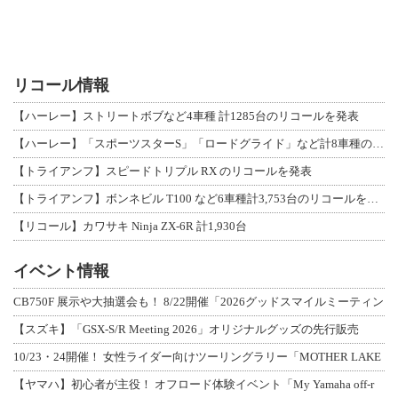
リコール情報
【ハーレー】ストリートボブなど4車種 計1285台のリコールを発表
【ハーレー】「スポーツスターS」「ロードグライド」など計8車種のリコールを発表
【トライアンフ】スピードトリプル RX のリコールを発表
【トライアンフ】ボンネビル T100 など6車種計3,753台のリコールを発表
【リコール】カワサキ Ninja ZX-6R 計1,930台
イベント情報
CB750F 展示や大抽選会も！ 8/22開催「2026グッドスマイルミーティン
【スズキ】「GSX-S/R Meeting 2026」オリジナルグッズの先行販売
10/23・24開催！ 女性ライダー向けツーリングラリー「MOTHER LAKE
【ヤマハ】初心者が主役！ オフロード体験イベント「My Yamaha off-r