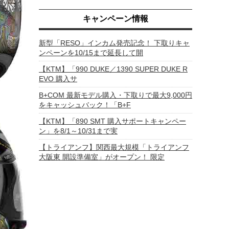
キャンペーン情報
新型「RESO」インカム発売記念！ 下取りキャ
ンペーンを10/15まで延長して開
【KTM】「990 DUKE／1390 SUPER DUKE R
EVO 購入サ
B+COM 最新モデル購入・下取りで最大9,000円
をキャッシュバック！「B+F
【KTM】「890 SMT 購入サポートキャンペー
ン」を8/1～10/31まで実
【トライアンフ】関西最大規模「トライアンフ
大阪東 開設準備室」がオープン！ 限定