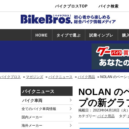
バイクブロスTOP
バイク検索
中古バイ
カタログ検
ショップ検
ク・新車検
索
索
索
HOME
タイプで選ぶ
試乗インプレ
購
スポーツ＆ネ
原付＆ミニバ
アメリカン＆
ビッグスクー
オフロード
試乗インプレ
ホンダ
ヤマハ
スズキ
カワサキ
ハーレー
BMW
トライアンフ
ドゥカティ
購
ホ
ヤ
ス
カ
イキッド
イク
クルーザー
ター
一覧
一
バイクブロス
マガジンズ
バイクニュース
バイク用品
NOLAN のベー
NOLAN 
バイクニュース
プの新グラ
バイク車両
全てのバイク車両情報
掲載日： 2023年04月18日（火）
カテゴリー:
バイク用品
タグ:
国内メーカー
海外メーカー