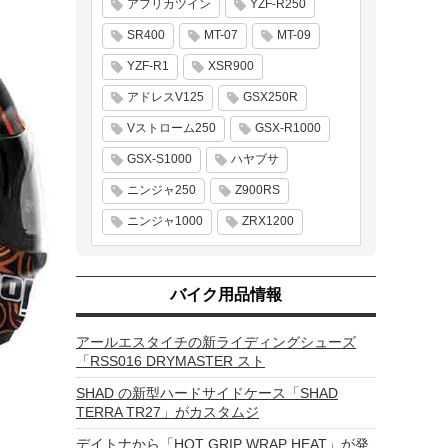
アフリカツイン
YZF-R250
SR400
MT-07
MT-09
YZF-R1
XSR900
アドレスV125
GSX250R
Vストローム250
GSX-R1000
GSX-S1000
ハヤブサ
ニンジャ250
Z900RS
ニンジャ1000
ZRX1200
バイク用品情報
アールエスタイチの新ライディングシューズ
「RSS016 DRYMASTER スト
SHAD の新型ハードサイドケース「SHAD
TERRA TR27」がカスタムジ
デイトナから「HOT GRIP WRAP HEAT」が発