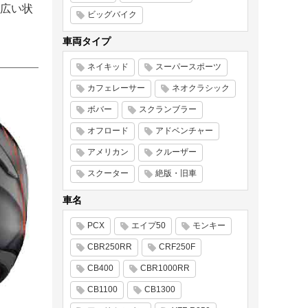
広い状
ビッグバイク
車両タイプ
ネイキッド
スーパースポーツ
カフェレーサー
ネオクラシック
ボバー
スクランブラー
オフロード
アドベンチャー
アメリカン
クルーザー
スクーター
絶版・旧車
車名
PCX
エイプ50
モンキー
CBR250RR
CRF250F
CB400
CBR1000RR
CB1100
CB1300