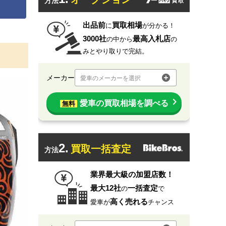
方法
出品前
買取相場
に
が分かる！
3000社
最高入札店
の中から
の
みとやり取りで完結。
メーカー
愛車のメーカーを選択
愛車の買取相場を調べる
無料
2.
買取一括査定
方法
業界最大級の加盟店数！
最大12社
一括査定
の
で
高く売れる
愛車が
チャンス