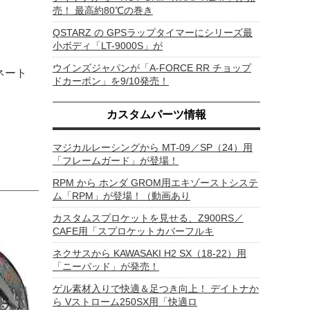
売！ 最高約80℃の巻き
QSTARZ の GPSラップタイマーにシリーズ最
小ボディ「LT-9000S」が
ウインズジャパンが「A-FORCE RR チョップ
ネート
ドカーボン」を9/10発売！
カスタムパーツ情報
マジカルレーシングから MT-09／SP（24）用
「フレームガード」が登場！
RPM から ホンダ GROM用エキゾーストシステ
ム「RPM」が登場！（動画あり
カスタムスプロケットを見せる、Z900RS／
CAFE用「スプロケットカバーフルキ
ネクサスから KAWASAKI H2 SX（18-22）用
「ニーパッド」が発売！
ゲル素材入りで快適＆足つき向上！ デイトナか
ら Vストローム250SX用「快適ロ