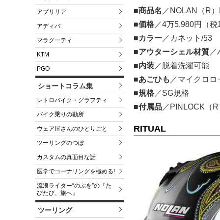
■商品名
／NOLAN（R）N
アプリリア
■価格
／4万5,980円（
アディバ
■カラー
／カネット/53
マラグーティ
■アウターシェル材質
／
KTM
■内装
／脱着洗濯可能
PGO
■あごひも
／マイクロロ
ショートコラム集
■規格
／SG規格
レトロバイク・グラフティ
■付属品
／PINLOCK
バイク乗りの勘所
RITUAL
ウェア屋さんのひとりごと
ツーリングのつぼ
カスタムの真面目な話
医学でコーナリングを極める!
流浪ライター“のぶを”の『た
びたび、旅へ』
ツーリング