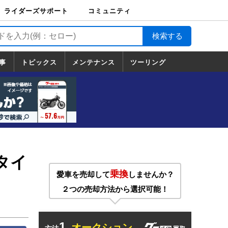
ライダーズサポート
コミュニティ
ライダーズサポート
バイク輸送
バイクガレージライ
バイク車両保険
ロードサービス
バイク試乗
コミュニティ
日記
ツーリング
カスタム
TOP
フ
TOP
事
トピックス
メンテナンス
ツーリング
トピックス
ホンダ
ヤマハ
スズキ
カワサキ
ハーレーダ
BMW
ドゥカティ
トライアン
メンテナンス
基本整備
部位別メンテ
工具の使い方
ツール100選
メンテのうん
一覧
ビッドソン
フ
一覧
ちく
タイ
乗換
愛車を売却して
しませんか？
２つの売却方法から選択可能！
1.
オークション