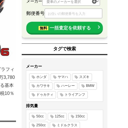
メーカー
郵便番号
一括査定を依頼する
無料
タグで検索
メーカー
グラフィ
,780
ホンダ
ヤマハ
スズキ
する基本
カワサキ
ハーレー
BMW
税10％
ドゥカティ
トライアンフ
排気量
50cc
125cc
150cc
250cc
ミドルクラス