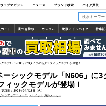
ウェブマガジン
ニュース
ブランド検索
バイク買取
バイクブロス・
原付＆ミニバイ
スポーツ＆ネイ
アメリカン＆ツ
ビッグスクータ
オフロード
バージンハーレ
バージンBMW
バージンドゥカ
バージントライ
ニュース
車両情報
イベント
キャンペ
トピック
バイク用
バイクパ
書籍・
サポート
お知らせ
ブランドを検
ブランドボイ
バイク買取
マガジンズ
ク
キッド
アラー
ー
ー
ティ
アンフ
TOP
ーン
ス
品
ーツ
DVD
索
ス
入ガイド
足つき比較
カスタム
絶版ミドルバイク
特集記
入ガイド
ンダ
マハ
ズキ
ワサキ
カスタム
ホンダ
ヤマハ
スズキ
カワサキ
道の駅調査隊
ツーリング情報局
日本の道50選
国道めぐり
林道ツーリング
絶版ミドルバイク
ホンダ
ヤマハ
スズキ
カワサキ
覧
一覧
一覧
シックモデル「N606」に3タイプの新グラフィックモデルが登場！
のベーシックモデル「N606」に3
フィックモデルが登場！
 更新日： 2023年04月18日（火）
ピックアップニュース
,
ヘルメット
,
海外メーカー