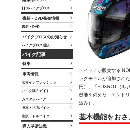
日刊バイクブロス
書籍・DVD発売情報
書籍・DVD
バイクブロスのお知らせ
バイクブロス通販
バイク記事
特集
デイトナが販売する N
車両情報
ックモデルが追加された。今
試乗インプレッション
円）」「FOXROT（4
バイク購入ガイド
機能を備えた、エントリ
カスタムバイク
込み）。
旧車・絶版バイク
基本機能をおさ
絶版ミドルバイク
購入基礎知識