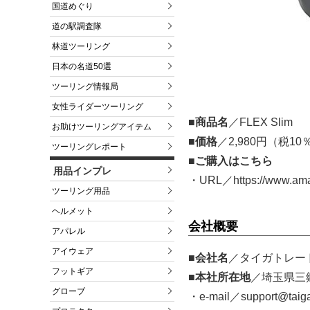
国道めぐり
道の駅調査隊
林道ツーリング
日本の名道50選
ツーリング情報局
女性ライダーツーリング
■商品名
／FLEX Slim
お助けツーリングアイテム
■価格
／2,980円（税1
ツーリングレポート
■ご購入はこちら
用品インプレ
・URL／https://www.ama
ツーリング用品
ヘルメット
会社概要
アパレル
アイウェア
■会社名
／タイガトレー
フットギア
■本社所在地
／埼玉県三郷
グローブ
・e-mail／support@taiga