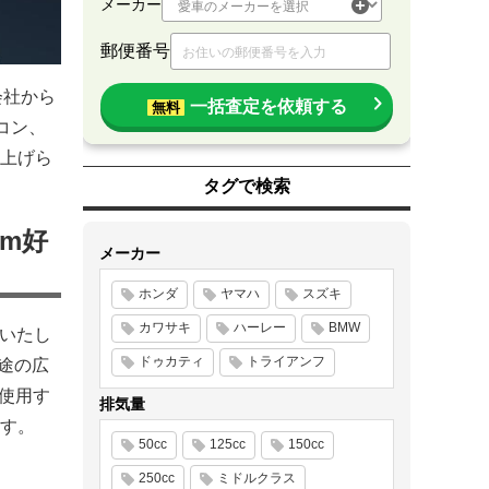
メーカー
郵便番号
会社から
一括査定を依頼する
無料
コン、
上げら
タグで検索
im好
メーカー
ホンダ
ヤマハ
スズキ
カワサキ
ハーレー
BMW
売いたし
ドゥカティ
トライアンフ
用途の広
を使用す
排気量
す。
50cc
125cc
150cc
250cc
ミドルクラス