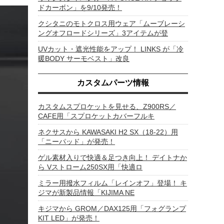
ドカーボン」を9/10発売！
クシタニのモトクロス用ウェア「ムーブレーシ
ングオフロードシリーズ」3アイテムが登
UVカット・遮光性能をアップ！ LINKS が「冷
暖BODY サーモベスト」改良
カスタムパーツ情報
カスタムスプロケットを見せる、Z900RS／
CAFE用「スプロケットカバーフルキ
ネクサスから KAWASAKI H2 SX（18-22）用
「ニーパッド」が発売！
ゲル素材入りで快適＆足つき向上！ デイトナか
ら Vストローム250SX用「快適ロ
ミラー用撥水フィルム「レインオフ」登場！ キ
ジマが新製品情報「KIJIMA NE
キジマから GROM／DAX125用「フォグランプ
KIT LED」が発売！