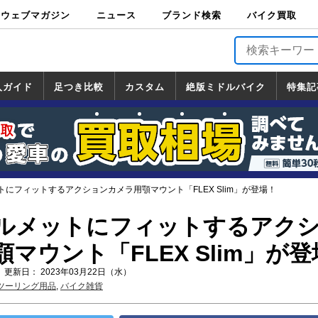
ウェブマガジン
ニュース
ブランド検索
バイク買取
バイクブロス・
原付＆ミニバイ
スポーツ＆ネイ
アメリカン＆ツ
ビッグスクータ
オフロード
バージンハーレ
バージンBMW
バージンドゥカ
バージントライ
ニュース
車両情報
イベント
キャンペ
トピック
バイク用
バイクパ
書籍・
サポート
お知らせ
ブランドを検
ブランドボイ
バイク買取
マガジンズ
ク
キッド
アラー
ー
ー
ティ
アンフ
TOP
ーン
ス
品
ーツ
DVD
索
ス
入ガイド
足つき比較
カスタム
絶版ミドルバイク
特集記
入ガイド
ンダ
マハ
ズキ
ワサキ
カスタム
ホンダ
ヤマハ
スズキ
カワサキ
道の駅調査隊
ツーリング情報局
日本の道50選
国道めぐり
林道ツーリング
絶版ミドルバイク
ホンダ
ヤマハ
スズキ
カワサキ
覧
一覧
一覧
にフィットするアクションカメラ用顎マウント「FLEX Slim」が登場！
ルメットにフィットするアク
マウント「FLEX Slim」が
 更新日： 2023年03月22日（水）
ツーリング用品
,
バイク雑貨