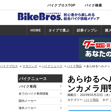
バイクブロスTOP
バイク検索
中古バイ
カタログ検
ショップ検
ク・新車検
索
索
索
HOME
タイプで選ぶ
試乗インプレ
購
スポーツ＆ネ
原付＆ミニバ
アメリカン＆
ビッグスクー
オフロード
試乗インプレ
ホンダ
ヤマハ
スズキ
カワサキ
ハーレー
BMW
トライアンフ
ドゥカティ
購
ホ
ヤ
ス
カ
イキッド
イク
クルーザー
ター
一覧
一
バイクブロス
マガジンズ
バイクニュース
バイク用品
あらゆるヘルメット
あらゆるヘ
バイクニュース
ンカメラ用顎
バイク車両
全てのバイク車両情報
掲載日： 2023年03月22日（水）
カテゴリー:
バイク用品
タグ:
国内メーカー
海外メーカー