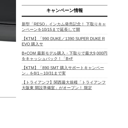
キャンペーン情報
新型「RESO」インカム発売記念！ 下取りキャ
ンペーンを10/15まで延長して開
【KTM】「990 DUKE／1390 SUPER DUKE R
EVO 購入サ
B+COM 最新モデル購入・下取りで最大9,000円
をキャッシュバック！「B+F
【KTM】「890 SMT 購入サポートキャンペー
ン」を8/1～10/31まで実
【トライアンフ】関西最大規模「トライアンフ
大阪東 開設準備室」がオープン！ 限定