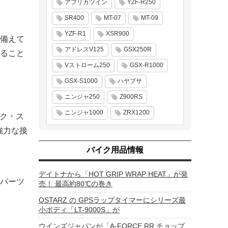
アフリカツイン
YZF-R250
SR400
MT-07
MT-09
YZF-R1
XSR900
備えて
アドレスV125
GSX250R
ること
Vストローム250
GSX-R1000
GSX-S1000
ハヤブサ
ニンジャ250
Z900RS
ニンジャ1000
ZRX1200
イク・ス
強力な接
バイク用品情報
デイトナから「HOT GRIP WRAP HEAT」が発
パーツ
売！ 最高約80℃の巻き
QSTARZ の GPSラップタイマーにシリーズ最
小ボディ「LT-9000S」が
ウインズジャパンが「A-FORCE RR チョップ