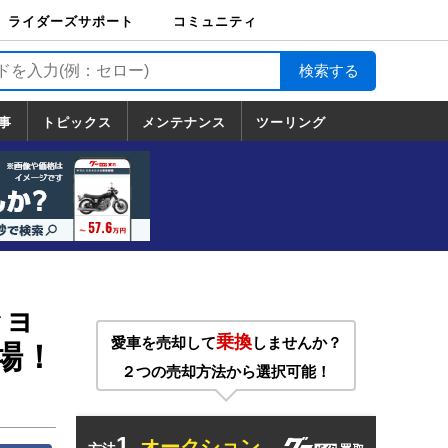
ライダーズサポート
コミュニティ
ライダーズサポート
バイク輸送
バイクガレージライ
バイク車両保険
ロードサービス
バイク試乗
コミュニティ
日記
ツーリング
カスタム
TOP
フ
TOP
事
トピックス
メンテナンス
ツーリング
トピックス
ホンダ
ヤマハ
スズキ
カワサキ
ハーレーダ
BMW
ドゥカティ
トライアン
メンテナンス
基本整備
部位別メンテ
工具の使い方
ツール100選
メンテのうん
一覧
ビッドソン
フ
一覧
ちく
ショ
乗換
愛車を売却して
しませんか？
登場！
２つの売却方法から選択可能！
1.
オークション