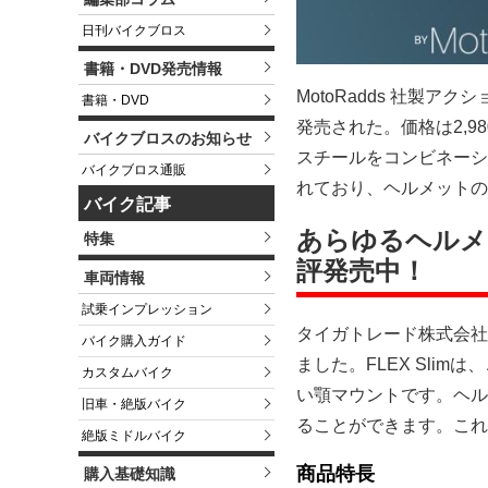
日刊バイクブロス
書籍・DVD発売情報
MotoRadds 社製ア
書籍・DVD
発売された。価格は2,
バイクブロスのお知らせ
スチールをコンビネーシ
バイクブロス通販
れており、ヘルメットの
バイク記事
あらゆるヘルメッ
特集
評発売中！
車両情報
試乗インプレッション
タイガトレード株式会社（本
バイク購入ガイド
ました。FLEX Sli
カスタムバイク
い顎マウントです。ヘル
旧車・絶版バイク
ることができます。これ
絶版ミドルバイク
商品特長
購入基礎知識