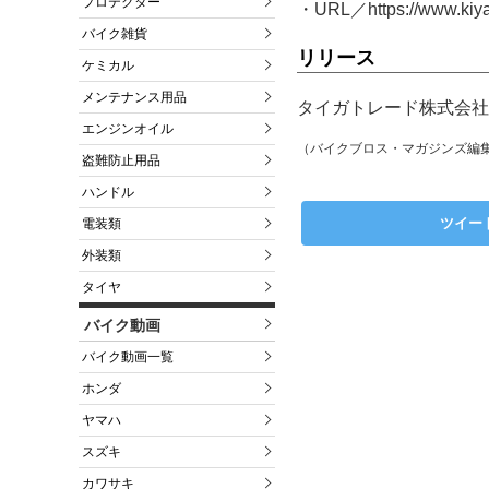
プロテクター
・URL／https://www.kiya
バイク雑貨
リリース
ケミカル
メンテナンス用品
タイガトレード株式会社（
エンジンオイル
（バイクブロス・マガジンズ編
盗難防止用品
ハンドル
ツイー
電装類
外装類
タイヤ
バイク動画
バイク動画一覧
ホンダ
ヤマハ
スズキ
カワサキ