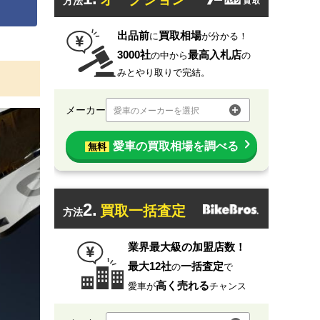
方法
出品前
買取相場
に
が分かる！
3000社
最高入札店
の中から
の
みとやり取りで完結。
メーカー
愛車のメーカーを選択
愛車の買取相場を調べる
無料
2.
買取一括査定
方法
業界最大級の加盟店数！
最大12社
一括査定
の
で
高く売れる
愛車が
チャンス