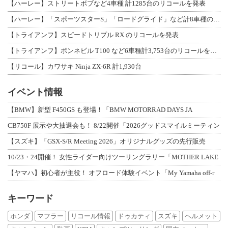
【ハーレー】ストリートボブなど4車種 計1285台のリコールを発表
【ハーレー】「スポーツスターS」「ロードグライド」など計8車種のリコールを発表
【トライアンフ】スピードトリプル RX のリコールを発表
【トライアンフ】ボンネビル T100 など6車種計3,753台のリコールを発表
【リコール】カワサキ Ninja ZX-6R 計1,930台
イベント情報
【BMW】新型 F450GS も登場！「BMW MOTORRAD DAYS JA
CB750F 展示や大抽選会も！ 8/22開催「2026グッドスマイルミーティン
【スズキ】「GSX-S/R Meeting 2026」オリジナルグッズの先行販売
10/23・24開催！ 女性ライダー向けツーリングラリー「MOTHER LAKE
【ヤマハ】初心者が主役！ オフロード体験イベント「My Yamaha off-r
キーワード
ホンダ
マフラー
リコール情報
ドゥカティ
スズキ
ヘルメット