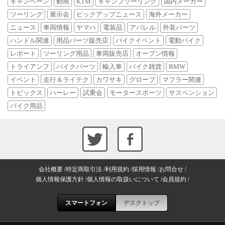
キャンペーン
動画
KTM
キャンプツーリング
国内メーカー
ツーリング
展示会
ピックアップニュース
海外メーカー
ニュース
車両情報
ヤマハ
電装品
アパレル
外装パーツ
ハンドル関連
用品パーツ販売店
バイクイベント
電動バイク
レポート
ツーリング用品
車両販売店
オープン情報
トライアンフ
バイクパーツ
輸入車
バイク雑貨
BMW
イベント
走行＆ライテク
カワサキ
グローブ
マフラー関連
トピックス
ハーレー
試乗会
モータースポーツ
サスペンション
バイク用品
会社概要
特定商取引法
利用規約
採用情報
お問合せ
個人情報保護方針
個人情報の取扱いについて
会員規約
スマートフォン
デスクトップ