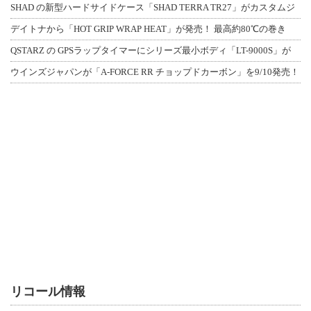
SHAD の新型ハードサイドケース「SHAD TERRA TR27」がカスタムジ
デイトナから「HOT GRIP WRAP HEAT」が発売！ 最高約80℃の巻き
QSTARZ の GPSラップタイマーにシリーズ最小ボディ「LT-9000S」が
ウインズジャパンが「A-FORCE RR チョップドカーボン」を9/10発売！
リコール情報