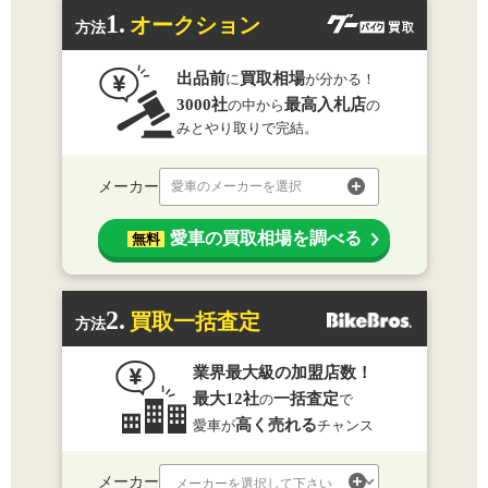
1.
オークション
方法
出品前
買取相場
に
が分かる！
3000社
最高入札店
の中から
の
みとやり取りで完結。
メーカー
愛車のメーカーを選択
愛車の買取相場を調べる
無料
2.
買取一括査定
方法
業界最大級の加盟店数！
最大12社
一括査定
の
で
高く売れる
愛車が
チャンス
メーカー