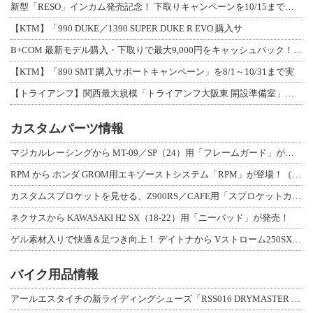
新型「RESO」インカム発売記念！ 下取りキャンペーンを10/15まで延長して開
【KTM】「990 DUKE／1390 SUPER DUKE R EVO 購入サ
B+COM 最新モデル購入・下取りで最大9,000円をキャッシュバック！「B+F
【KTM】「890 SMT 購入サポートキャンペーン」を8/1～10/31まで実
【トライアンフ】関西最大規模「トライアンフ大阪東 開設準備室」がオープン！ 限定
カスタムパーツ情報
マジカルレーシングから MT-09／SP（24）用「フレームガード」が登場！
RPM から ホンダ GROM用エキゾーストシステム「RPM」が登場！（動画あり
カスタムスプロケットを見せる、Z900RS／CAFE用「スプロケットカバーフルキ
ネクサスから KAWASAKI H2 SX（18-22）用「ニーパッド」が発売！
ゲル素材入りで快適＆足つき向上！ デイトナから Vストローム250SX用「快適ロ
バイク用品情報
アールエスタイチの新ライディングシューズ「RSS016 DRYMASTER スト