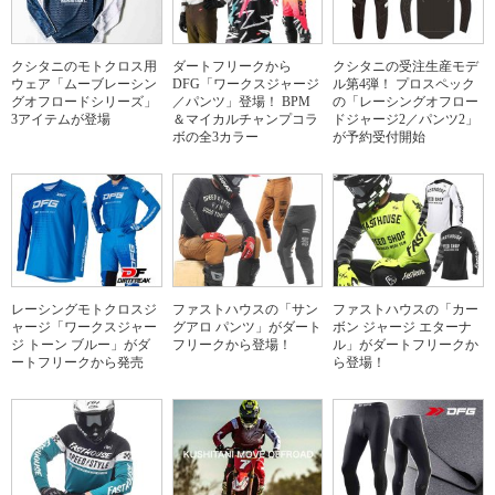
クシタニのモトクロス用
ダートフリークから
クシタニの受注生産モデ
ウェア「ムーブレーシン
DFG「ワークスジャージ
ル第4弾！ プロスペック
グオフロードシリーズ」
／パンツ」登場！ BPM
の「レーシングオフロー
3アイテムが登場
＆マイカルチャンプコラ
ドジャージ2／パンツ2」
ボの全3カラー
が予約受付開始
レーシングモトクロスジ
ファストハウスの「サン
ファストハウスの「カー
ャージ「ワークスジャー
グアロ パンツ」がダート
ボン ジャージ エターナ
ジ トーン ブルー」がダ
フリークから登場！
ル」がダートフリークか
ートフリークから発売
ら登場！