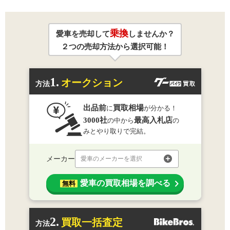
乗換
愛車を売却して
しませんか？
２つの売却方法から選択可能！
1.
オークション
方法
出品前
買取相場
に
が分かる！
3000社
最高入札店
の中から
の
みとやり取りで完結。
メーカー
愛車のメーカーを選択
愛車の買取相場を調べる
無料
2.
買取一括査定
方法