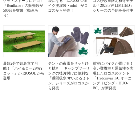
ケットストーブに注目！
袋になる「LOGOS シェ
ゴスが数量限定秋冬モデ
「Bonflame」の販売数が
イク洗濯袋・mini」がロ
ル「2023 FW LIMITED」
500台を突破（動画あ
ゴスから発売！
シリーズの予約を受付中
り）
最短2分で組み立て可
テントの夜露をサッとひ
前室にバイクが置ける！
能！「ハイ＆ロー2WAY
と拭き！ キャンプツーリ
高い難燃性と通気性を実
コット」が RIOSOL から
ングの後片付けに便利な
現したロゴスのテント
登場
「瞬間吸水 すいとるミト
「Tradcanvas T/C オーニ
ン」シリーズがロゴスか
ングリビング・DUO-
ら発売
BC」が新発売