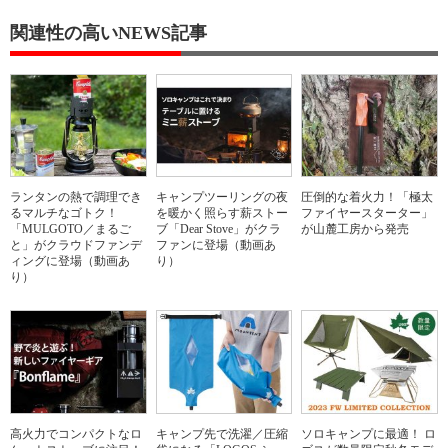
関連性の高いNEWS記事
ランタンの熱で調理でき
キャンプツーリングの夜
圧倒的な着火力！「極太
るマルチなゴトク！
を暖かく照らす薪ストー
ファイヤースターター」
「MULGOTO／まるご
ブ「Dear Stove」がクラ
が山麓工房から発売
と」がクラウドファンデ
ファンに登場（動画あ
ィングに登場（動画あ
り）
り）
高火力でコンパクトなロ
キャンプ先で洗濯／圧縮
ソロキャンプに最適！ ロ