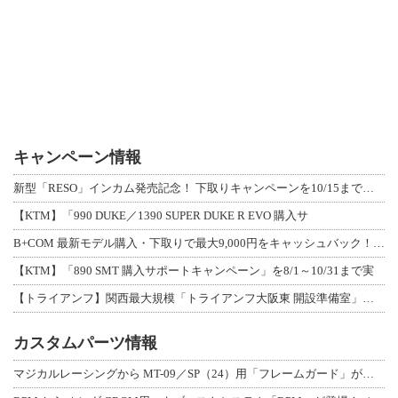
キャンペーン情報
新型「RESO」インカム発売記念！ 下取りキャンペーンを10/15まで延長して開
【KTM】「990 DUKE／1390 SUPER DUKE R EVO 購入サ
B+COM 最新モデル購入・下取りで最大9,000円をキャッシュバック！「B+F
【KTM】「890 SMT 購入サポートキャンペーン」を8/1～10/31まで実
【トライアンフ】関西最大規模「トライアンフ大阪東 開設準備室」がオープン！ 限定
カスタムパーツ情報
マジカルレーシングから MT-09／SP（24）用「フレームガード」が登場！