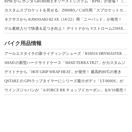
RPM から ホンダ GROM用エキゾーストシステム「RPM」が登場！（動画あり
カスタムスプロケットを見せる、Z900RS／CAFE用「スプロケットカバーフルキ
ネクサスから KAWASAKI H2 SX（18-22）用「ニーパッド」が発売！
ゲル素材入りで快適＆足つき向上！ デイトナから Vストローム250SX用「快適ロ
バイク用品情報
アールエスタイチの新ライディングシューズ「RSS016 DRYMASTER スト
SHAD の新型ハードサイドケース「SHAD TERRA TR27」がカスタムジ
デイトナから「HOT GRIP WRAP HEAT」が発売！ 最高約80℃の巻き
QSTARZ の GPSラップタイマーにシリーズ最小ボディ「LT-9000S」が
ウインズジャパンが「A-FORCE RR チョップドカーボン」を9/10発売！