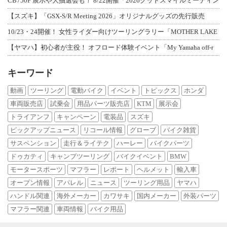
CB750F 展示や大抽選会も！ 8/22開催「2026グッドスマイルミーティン
【スズキ】「GSX-S/R Meeting 2026」オリジナルグッズの先行販売
10/23・24開催！ 女性ライダー向けツーリングラリー「MOTHER LAKE
【ヤマハ】初心者が主役！ オフロード体験イベント「My Yamaha off-r
キーワード
動画
ツーリング
電動バイク
イベント
トピックス
ホンダ
車両販売店
試乗会
用品パーツ販売店
KTM
展示会
トライアンフ
キャンペーン
電装品
スズキ
ピックアップニュース
リコール情報
グローブ
バイク雑貨
サスペンション
走行＆ライテク
ハーレー
バイクパーツ
ドゥカティ
キャンプツーリング
バイクイベント
BMW
モータースポーツ
マフラー
レポート
ヘルメット
輸入車
オープン情報
アパレル
ニュース
ツーリング用品
ヤマハ
ハンドル関連
海外メーカー
カワサキ
国内メーカー
外装パーツ
マフラー関連
車両情報
バイク用品