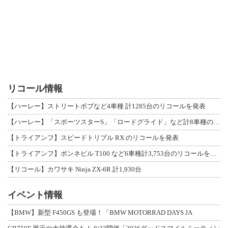
リコール情報
【ハーレー】ストリートボブなど4車種 計1285台のリコールを発表
【ハーレー】「スポーツスターS」「ロードグライド」など計8車種のリコールを発表
【トライアンフ】スピードトリプル RX のリコールを発表
【トライアンフ】ボンネビル T100 など6車種計3,753台のリコールを発表
【リコール】カワサキ Ninja ZX-6R 計1,930台
イベント情報
【BMW】新型 F450GS も登場！「BMW MOTORRAD DAYS JA