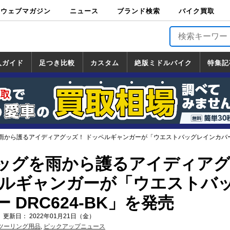
ウェブマガジン
ニュース
ブランド検索
バイク買取
バイクブロス・
原付＆ミニバイ
スポーツ＆ネイ
アメリカン＆ツ
ビッグスクータ
オフロード
バージンハーレ
バージンBMW
バージンドゥカ
バージントライ
ニュース
車両情報
イベント
キャンペ
トピック
バイク用
バイクパ
書籍・
サポート
お知らせ
ブランドを検
ブランドボイ
バイク買取
マガジンズ
ク
キッド
アラー
ー
ー
ティ
アンフ
TOP
ーン
ス
品
ーツ
DVD
索
ス
入ガイド
足つき比較
カスタム
絶版ミドルバイク
特集記
入ガイド
ンダ
マハ
ズキ
ワサキ
カスタム
ホンダ
ヤマハ
スズキ
カワサキ
道の駅調査隊
ツーリング情報局
日本の道50選
国道めぐり
林道ツーリング
絶版ミドルバイク
ホンダ
ヤマハ
スズキ
カワサキ
覧
一覧
一覧
から護るアイディアグッズ！ ドッペルギャンガーが「ウエストバッグレインカバー D
ッグを雨から護るアイディア
ペルギャンガーが「ウエストバ
 DRC624-BK」を発売
 更新日： 2022年01月21日（金）
ツーリング用品
,
ピックアップニュース