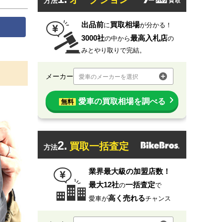
方法
出品前
買取相場
に
が分かる！
3000社
最高入札店
の中から
の
みとやり取りで完結。
メーカー
愛車のメーカーを選択
愛車の買取相場を調べる
無料
2.
買取一括査定
方法
業界最大級の加盟店数！
最大12社
一括査定
の
で
高く売れる
愛車が
チャンス