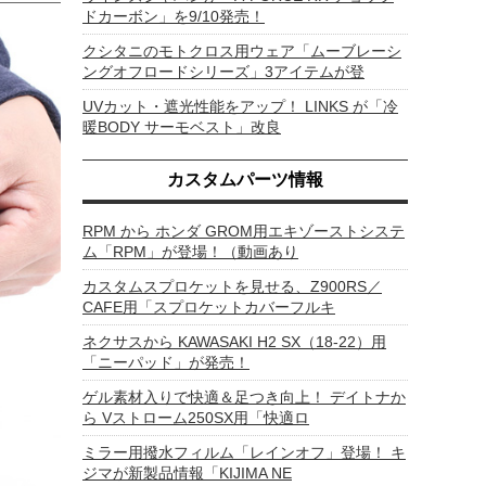
ドカーボン」を9/10発売！
クシタニのモトクロス用ウェア「ムーブレーシ
ングオフロードシリーズ」3アイテムが登
UVカット・遮光性能をアップ！ LINKS が「冷
暖BODY サーモベスト」改良
カスタムパーツ情報
RPM から ホンダ GROM用エキゾーストシステ
ム「RPM」が登場！（動画あり
カスタムスプロケットを見せる、Z900RS／
CAFE用「スプロケットカバーフルキ
ネクサスから KAWASAKI H2 SX（18-22）用
「ニーパッド」が発売！
ゲル素材入りで快適＆足つき向上！ デイトナか
ら Vストローム250SX用「快適ロ
ミラー用撥水フィルム「レインオフ」登場！ キ
ジマが新製品情報「KIJIMA NE