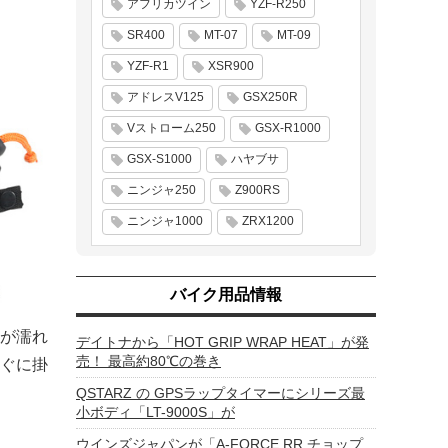
アフリカツイン
YZF-R250
SR400
MT-07
MT-09
YZF-R1
XSR900
アドレスV125
GSX250R
Vストローム250
GSX-R1000
GSX-S1000
ハヤブサ
ニンジャ250
Z900RS
ニンジャ1000
ZRX1200
バイク用品情報
が濡れ
デイトナから「HOT GRIP WRAP HEAT」が発
売！ 最高約80℃の巻き
ぐに掛
QSTARZ の GPSラップタイマーにシリーズ最
小ボディ「LT-9000S」が
ウインズジャパンが「A-FORCE RR チョップ