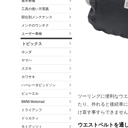
基本整備
工具の使い方実践
部位別メンテナンス
メンテのウンチク
ユーザー車検
トピックス
ホンダ
ヤマハ
スズキ
カワサキ
ハーレーダビッドソン
ビューエル
ツーリングに便利なウエ
BMW Motorrad
たり、外れると後続車に
トライアンフ
け直す事すらできません
ドゥカティ
ウエストベルトを通
モトグッツィ