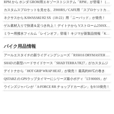
RPM から ホンダ GROM用エキゾーストシステム「RPM」が登場！（動画あり
カスタムスプロケットを見せる、Z900RS／CAFE用「スプロケットカバーフルキ
ネクサスから KAWASAKI H2 SX（18-22）用「ニーパッド」が発売！
ゲル素材入りで快適＆足つき向上！ デイトナから Vストローム250SX用「快適ロ
ミラー用撥水フィルム「レインオフ」登場！ キジマが新製品情報「KIJIMA NE
バイク用品情報
アールエスタイチの新ライディングシューズ「RSS016 DRYMASTER スト
SHAD の新型ハードサイドケース「SHAD TERRA TR27」がカスタムジ
デイトナから「HOT GRIP WRAP HEAT」が発売！ 最高約80℃の巻き
QSTARZ の GPSラップタイマーにシリーズ最小ボディ「LT-9000S」が
ウインズジャパンが「A-FORCE RR チョップドカーボン」を9/10発売！