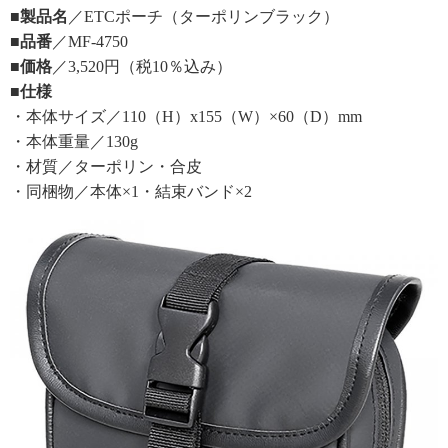
■製品名
／ETCポーチ（ターポリンブラック）
■品番
／MF-4750
■価格
／3,520円（税10％込み）
■仕様
・本体サイズ／110（H）x155（W）×60（D）mm
・本体重量／130g
・材質／ターポリン・合皮
・同梱物／本体×1・結束バンド×2