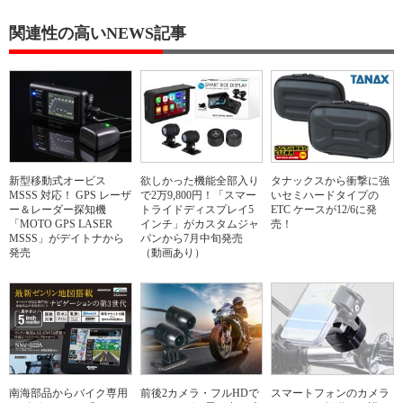
関連性の高いNEWS記事
新型移動式オービス
欲しかった機能全部入り
タナックスから衝撃に強
MSSS 対応！ GPS レーザ
で2万9,800円！「スマー
いセミハードタイプの
ー＆レーダー探知機
トライドディスプレイ5
ETC ケースが12/6に発
「MOTO GPS LASER
インチ」がカスタムジャ
売！
MSSS」がデイトナから
パンから7月中旬発売
発売
（動画あり）
南海部品からバイク専用
前後2カメラ・フルHDで
スマートフォンのカメラ