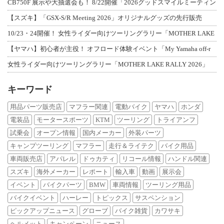
CB750F 展示や大抽選会も！ 8/22開催「2026グッドスマイルミーティン
【スズキ】「GSX-S/R Meeting 2026」オリジナルグッズの先行販売
10/23・24開催！ 女性ライダー向けツーリングラリー「MOTHER LAKE
【ヤマハ】初心者が主役！ オフロード体験イベント「My Yamaha off-r
女性ライダー向けツーリングラリー「MOTHER LAKE RALLY 2026」
キーワード
用品パーツ販売店
マフラー関連
電動バイク
ヤマハ
ホンダ
電装品
モータースポーツ
KTM
ツーリング
トライアンフ
試乗会
オープン情報
国内メーカー
外装パーツ
キャンプツーリング
マフラー
走行＆ライテク
バイク用品
車両販売店
アパレル
ドゥカティ
リコール情報
ハンドル関連
スズキ
海外メーカー
レポート
輸入車
動画
展示会
イベント
バイクパーツ
BMW
車両情報
ツーリング用品
バイクイベント
ハーレー
トピックス
サスペンション
ピックアップニュース
グローブ
バイク雑貨
カワサキ
ヘルメット
キャンペーン
ニュース