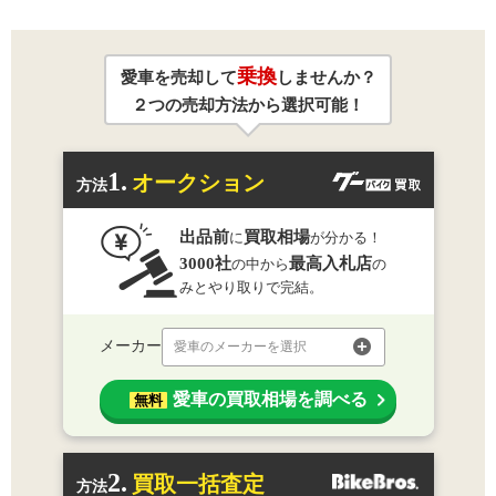
乗換
愛車を売却して
しませんか？
２つの売却方法から選択可能！
1.
オークション
方法
出品前
買取相場
に
が分かる！
3000社
最高入札店
の中から
の
みとやり取りで完結。
メーカー
愛車のメーカーを選択
愛車の買取相場を調べる
無料
2.
買取一括査定
方法