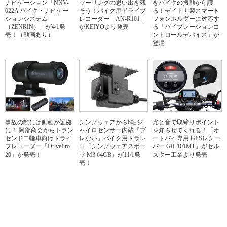
ナビゲーション「NNV-
ツーリングの思い出を残
をバイクの振動から護
022A バイク・ナビゲー
そう！バイク用ドライブ
る！デイトナ製スマート
ションシステム
レコーダー「AN-R101」
フォンホルダーに対応す
（ZENRIN）」が4/1発
がKEIYOより発売
る「バイブレーションコ
売！（動画あり）
ントロールデバイス」が
登場
事故の際には動画が証拠
シンクウェアから6軸ジ
光と音で取締りポイント
に！ 阿部商会からトラン
ャイロセンサー内蔵「ブ
を知らせてくれる！「オ
センド二輪車向けドライ
レない」バイク用ドラレ
ートバイ専用 GPSレシー
ブレコーダー「DrivePro
コ「シンクウェアスポー
バー GR-101MT」がセル
20」が発売！
ツ M3 64GB」が11/1発
スター工業より発売
売！