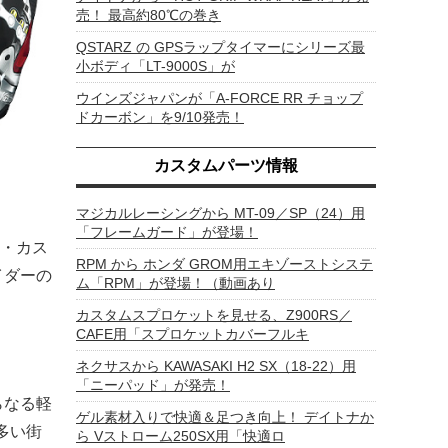
売！ 最高約80℃の巻き
QSTARZ の GPSラップタイマーにシリーズ最
小ボディ「LT-9000S」が
ウインズジャパンが「A-FORCE RR チョップ
ドカーボン」を9/10発売！
カスタムパーツ情報
マジカルレーシングから MT-09／SP（24）用
「フレームガード」が登場！
・カス
RPM から ホンダ GROM用エキゾーストシステ
イダーの
ム「RPM」が登場！（動画あり
カスタムスプロケットを見せる、Z900RS／
CAFE用「スプロケットカバーフルキ
ネクサスから KAWASAKI H2 SX（18-22）用
「ニーパッド」が発売！
らなる軽
ゲル素材入りで快適＆足つき向上！ デイトナか
多い街
ら Vストローム250SX用「快適ロ