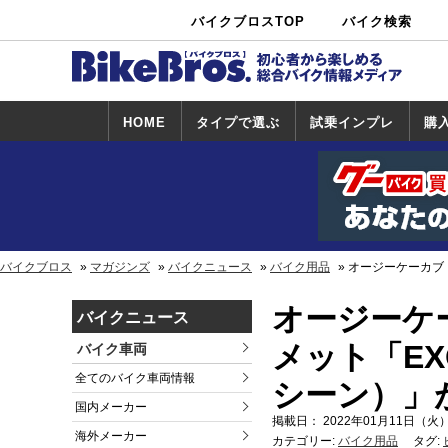
バイクブロスTOP
バイク検索
中古バイ
カタログ検
ショップ検
ク・新車検
索
索
索
HOME
タイプで選ぶ
試乗インプレ
購
スポーツ＆ネ
原付＆ミニバ
アメリカン＆
ビッグスクー
オフロード
試乗インプレ
ホンダ
ヤマハ
スズキ
カワサキ
ハーレー
BMW
トライアンフ
ドゥカティ
購
ホ
ヤ
ス
カ
イキッド
イク
クルーザー
ター
一覧
一
バイクブロス
マガジンズ
バイクニュース
バイク用品
オージーケーカブト
オージーケ
バイクニュース
メット「EX
バイク車両
全てのバイク車両情報
シーン）」
国内メーカー
掲載日： 2022年01月11日（火）
海外メーカー
カテゴリー:
バイク用品
タグ: