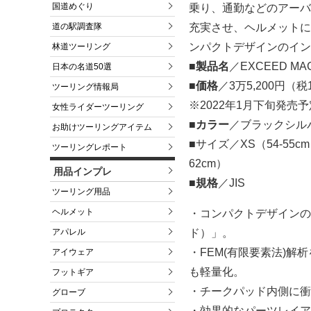
国道めぐり
乗り、通勤などのアーバ
道の駅調査隊
充実させ、ヘルメットに
ンパクトデザインのイン
林道ツーリング
■製品名
／EXCEED M
日本の名道50選
■価格
／3万5,200円（
ツーリング情報局
※2022年1月下旬発売予
女性ライダーツーリング
■カラー
／ブラックシル
お助けツーリングアイテム
■サイズ／XS（54-55cm
ツーリングレポート
62cm）
用品インプレ
■規格
／JIS
ツーリング用品
ヘルメット
・コンパクトデザインの
アパレル
ド）」。
・FEM(有限要素法)
アイウェア
も軽量化。
フットギア
・チークパッド内側に衝
グローブ
・効果的なパーツレイア