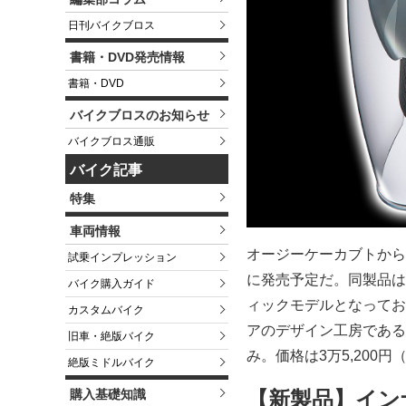
日刊バイクブロス
書籍・DVD発売情報
書籍・DVD
バイクブロスのお知らせ
バイクブロス通販
バイク記事
特集
車両情報
オージーケーカブトから「
試乗インプレッション
に発売予定だ。同製品は
バイク購入ガイド
ィックモデルとなってお
カスタムバイク
アのデザイン工房である
旧車・絶版バイク
み。価格は3万5,200
絶版ミドルバイク
購入基礎知識
【新製品】イン