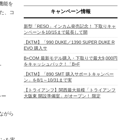
機能を
キャンペーン情報
した、コ
新型「RESO」インカム発売記念！ 下取りキャ
ンペーンを10/15まで延長して開
【KTM】「990 DUKE／1390 SUPER DUKE R
EVO 購入サ
B+COM 最新モデル購入・下取りで最大9,000円
をキャッシュバック！「B+F
-
【KTM】「890 SMT 購入サポートキャンペー
ン」を8/1～10/31まで実
【トライアンフ】関西最大規模「トライアンフ
大阪東 開設準備室」がオープン！ 限定
シー
ながら
ンを実