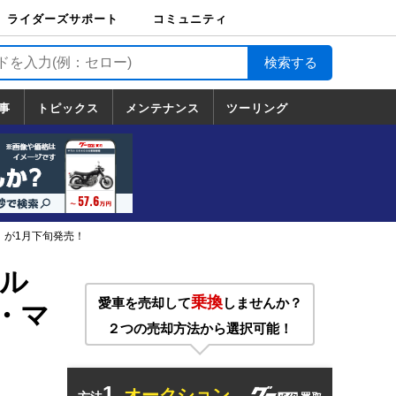
ライダーズサポート
コミュニティ
ライダーズサポート
バイク輸送
バイクガレージライ
バイク車両保険
ロードサービス
バイク試乗
コミュニティ
日記
ツーリング
カスタム
TOP
フ
TOP
事
トピックス
メンテナンス
ツーリング
トピックス
ホンダ
ヤマハ
スズキ
カワサキ
ハーレーダ
BMW
ドゥカティ
トライアン
メンテナンス
基本整備
部位別メンテ
工具の使い方
ツール100選
メンテのうん
一覧
ビッドソン
フ
一覧
ちく
」が1月下旬発売！
ル
乗換
愛車を売却して
しませんか？
ド・マ
２つの売却方法から選択可能！
1.
オークション