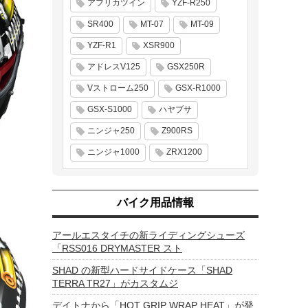
アフリカツイン
YZF-R250
SR400
MT-07
MT-09
YZF-R1
XSR900
アドレスV125
GSX250R
Vストローム250
GSX-R1000
GSX-S1000
ハヤブサ
ニンジャ250
Z900RS
ニンジャ1000
ZRX1200
バイク用品情報
アールエスタイチの新ライディングシューズ
「RSS016 DRYMASTER スト
SHAD の新型ハードサイドケース「SHAD
TERRA TR27」がカスタムジ
デイトナから「HOT GRIP WRAP HEAT」が発