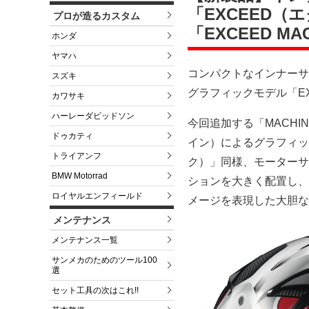
「EXCEED
プロが造るカスタム
「EXCEED 
ホンダ
ヤマハ
コンパクトなインナーサ
スズキ
グラフィックモデル「EX
カワサキ
ハーレーダビッドソン
今回追加する「MACHIN
ドゥカティ
イン）によるグラフィック
トライアンフ
ク）」同様、モーターサ
BMW Motorrad
ションを大きく配置し、
ロイヤルエンフィールド
メージを表現した大胆な
メンテナンス
メンテナンス一覧
サンメカのためのツール100
選
セット工具の次はこれ!!