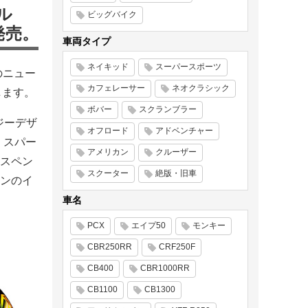
ル
ビッグバイク
発売。
車両タイプ
ネイキッド
スーパースポーツ
のニュー
カフェレーサー
ネオクラシック
します。
ボバー
スクランブラー
ージーデザ
オフロード
アドベンチャー
・スパー
アメリカン
クルーザー
スペン
スクーター
絶版・旧車
ンのイ
車名
PCX
エイプ50
モンキー
CBR250RR
CRF250F
CB400
CBR1000RR
CB1100
CB1300