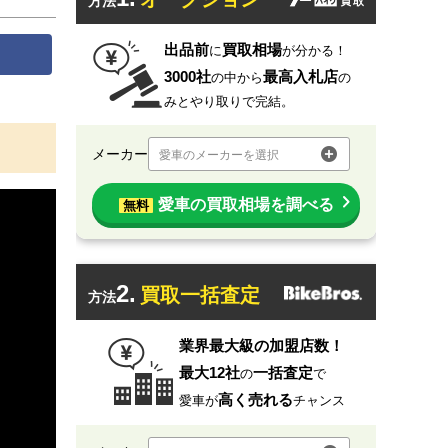
方法
出品前
買取相場
に
が分かる！
3000社
最高入札店
の中から
の
みとやり取りで完結。
メーカー
愛車のメーカーを選択
愛車の買取相場を調べる
無料
2.
買取一括査定
方法
業界最大級の加盟店数！
最大12社
一括査定
の
で
高く売れる
愛車が
チャンス