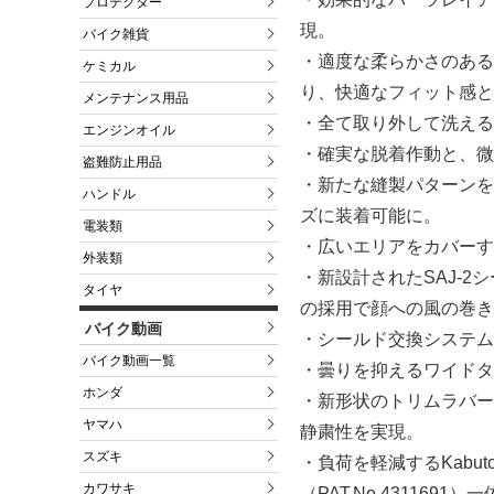
プロテクター
現。
バイク雑貨
・適度な柔らかさのある
ケミカル
り、快適なフィット感と
メンテナンス用品
・全て取り外して洗える
エンジンオイル
・確実な脱着作動と、微
盗難防止用品
・新たな縫製パターンを
ハンドル
ズに装着可能に。
電装類
・広いエリアをカバーす
外装類
・新設計されたSAJ-
タイヤ
の採用で顔への風の巻き
バイク動画
・シールド交換システムSAJ
バイク動画一覧
・曇りを抑えるワイドタイ
ホンダ
・新形状のトリムラバー
ヤマハ
静粛性を実現。
スズキ
・負荷を軽減するKabu
カワサキ
（PAT.No.43116