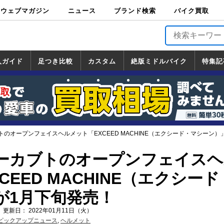
ウェブマガジン
ニュース
ブランド検索
バイク買取
バイクブロス・
原付＆ミニバイ
スポーツ＆ネイ
アメリカン＆ツ
ビッグスクータ
オフロード
バージンハーレ
バージンBMW
バージンドゥカ
バージントライ
ニュース
車両情報
イベント
キャンペ
トピック
バイク用
バイクパ
書籍・
サポート
お知らせ
ブランドを検
ブランドボイ
バイク買取
マガジンズ
ク
キッド
アラー
ー
ー
ティ
アンフ
TOP
ーン
ス
品
ーツ
DVD
索
ス
入ガイド
足つき比較
カスタム
絶版ミドルバイク
特集記
入ガイド
ンダ
マハ
ズキ
ワサキ
カスタム
ホンダ
ヤマハ
スズキ
カワサキ
道の駅調査隊
ツーリング情報局
日本の道50選
国道めぐり
林道ツーリング
絶版ミドルバイク
ホンダ
ヤマハ
スズキ
カワサキ
覧
一覧
一覧
のオープンフェイスヘルメット「EXCEED MACHINE（エクシード・マシーン）
ーカブトのオープンフェイスヘ
CEED MACHINE（エクシー
が1月下旬発売！
 更新日： 2022年01月11日（火）
ピックアップニュース
,
ヘルメット