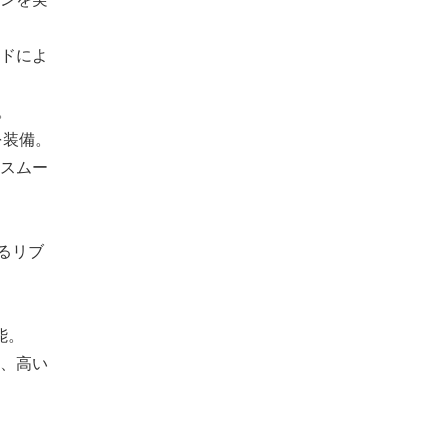
ドによ
。
を装備。
スムー
るリブ
能。
、高い