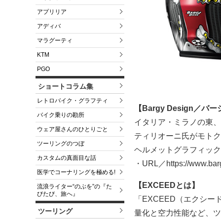
アプリリア
アディバ
マラグーティ
KTM
PGO
ショートコラム集
レトロバイク・グラフティ
【Bargy Design／
バイク乗りの勘所
イタリア・ミラノの東、
ウェア屋さんのひとりごと
ティリオーニ氏がモトク
ツーリングのつぼ
ヘルメットグラフィック
カスタムの真面目な話
・URL／https://www.barg
医学でコーナリングを極める!
【EXCEEDとは】
流浪ライター“のぶを”の『た
びたび、旅へ』
「EXCEED（エクシ
ツーリング
量化と空力性能など、ツ