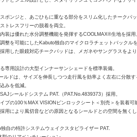
スポンジと、あごひもに重なる部分をスリム化したチークパッ
ストレスフリーの脱着を両立。
内装は優れた水分調整機能を発揮するCOOLMAX®生地を採用
調整を可能にしたKabuto独自のマイクロラチェットバックル
採用した眼鏡対応チークパッドは、メガネやサングラスをより
る専用設計の大型インナーサンシェードを標準装備。
2シールドは、サイズを伸長しつつ走行風を効率よく左右に分散す
込みを低減。
シールドシステム PAT.（PAT.No.4839373）採用。
プの100％MAX VISIONピンロックシート＜別売＞を装着可
採用により風切音などの原因となるシールドとの空間を無くし
to独自の特許システムウェイクスタビライザー PAT.
91）一体型のリアベンチレーション。