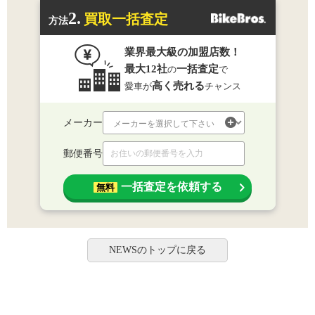
2.
買取一括査定
方法
業界最大級の加盟店数！
最大12社
一括査定
の
で
高く売れる
愛車が
チャンス
メーカー
郵便番号
一括査定を依頼する
無料
NEWSのトップに戻る