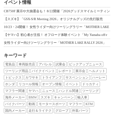
イベント情報
CB750F 展示や大抽選会も！ 8/22開催「2026グッドスマイルミーティン
【スズキ】「GSX-S/R Meeting 2026」オリジナルグッズの先行販売
10/23・24開催！ 女性ライダー向けツーリングラリー「MOTHER LAKE
【ヤマハ】初心者が主役！ オフロード体験イベント「My Yamaha off-r
女性ライダー向けツーリングラリー「MOTHER LAKE RALLY 2026」
キーワード
電装品
車両販売店
アパレル
試乗会
ピックアップニュース
ツーリング用品
バイクイベント
レポート
展示会
ヘルメット
トピックス
カワサキ
トライアンフ
サスペンション
ハーレー
ホンダ
リコール情報
オープン情報
イベント
ドゥカティ
マフラー関連
ヤマハ
ニュース
ハンドル関連
ツーリング
海外メーカー
BMW
スズキ
キャンペーン
輸入車
バイクパーツ
動画
モータースポーツ
マフラー
KTM
国内メーカー
走行＆ライテク
グローブ
外装パーツ