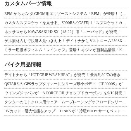
カスタムパーツ情報
RPM から ホンダ GROM用エキゾーストシステム「RPM」が登場！（動画あり
カスタムスプロケットを見せる、Z900RS／CAFE用「スプロケットカバーフルキ
ネクサスから KAWASAKI H2 SX（18-22）用「ニーパッド」が発売！
ゲル素材入りで快適＆足つき向上！ デイトナから Vストローム250SX用「快適ロ
ミラー用撥水フィルム「レインオフ」登場！ キジマが新製品情報「KIJIMA NE
バイク用品情報
デイトナから「HOT GRIP WRAP HEAT」が発売！ 最高約80℃の巻き
QSTARZ の GPSラップタイマーにシリーズ最小ボディ「LT-9000S」が
ウインズジャパンが「A-FORCE RR チョップドカーボン」を9/10発売！
クシタニのモトクロス用ウェア「ムーブレーシングオフロードシリーズ」3アイテムが登
UVカット・遮光性能をアップ！ LINKS が「冷暖BODY サーモベスト」改良