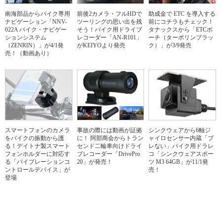
南海部品からバイク専用
前後2カメラ・フルHDで
助成金で ETC を導入する
ナビゲーション「NNV-
ツーリングの思い出を残
前にコチラもチェック！
022A バイク・ナビゲー
そう！バイク用ドライブ
タナックスから「ETCポ
ションシステム
レコーダー「AN-R101」
ーチ（ターポリンブラッ
（ZENRIN）」が4/1発
がKEIYOより発売
ク）」が3/9発売
売！（動画あり）
スマートフォンのカメラ
事故の際には動画が証拠
シンクウェアから6軸ジ
をバイクの振動から護
に！ 阿部商会からトラン
ャイロセンサー内蔵「ブ
る！デイトナ製スマート
センド二輪車向けドライ
レない」バイク用ドラレ
フォンホルダーに対応す
ブレコーダー「DrivePro
コ「シンクウェアスポー
る「バイブレーションコ
20」が発売！
ツ M3 64GB」が11/1発
ントロールデバイス」が
売！
登場