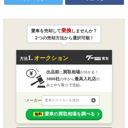
乗換
愛車を売却して
しませんか？
２つの売却方法から選択可能！
1.
オークション
方法
出品前
買取相場
に
が分かる！
3000社
最高入札店
の中から
の
みとやり取りで完結。
メーカー
愛車のメーカーを選択
愛車の買取相場を調べる
無料