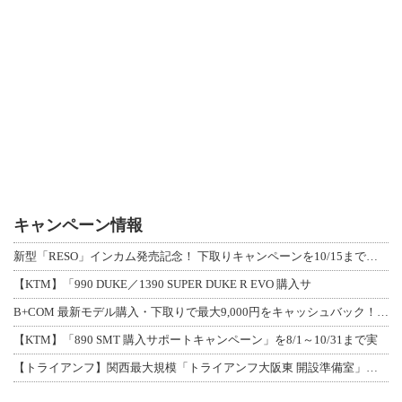
キャンペーン情報
新型「RESO」インカム発売記念！ 下取りキャンペーンを10/15まで延長して開
【KTM】「990 DUKE／1390 SUPER DUKE R EVO 購入サ
B+COM 最新モデル購入・下取りで最大9,000円をキャッシュバック！「B+F
【KTM】「890 SMT 購入サポートキャンペーン」を8/1～10/31まで実
【トライアンフ】関西最大規模「トライアンフ大阪東 開設準備室」がオープン！ 限定