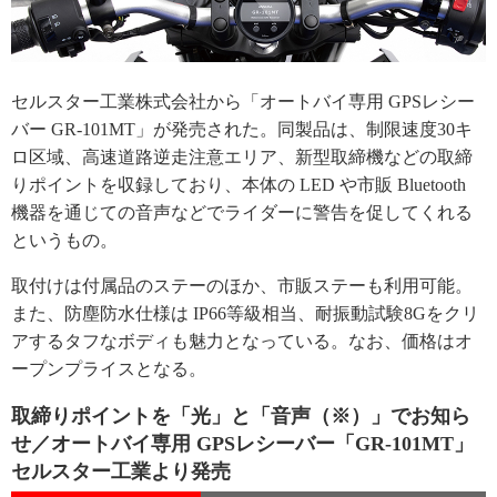
セルスター工業株式会社から「オートバイ専用 GPSレシー
バー GR-101MT」が発売された。同製品は、制限速度30キ
ロ区域、高速道路逆走注意エリア、新型取締機などの取締
りポイントを収録しており、本体の LED や市販 Bluetooth
機器を通じての音声などでライダーに警告を促してくれる
というもの。
取付けは付属品のステーのほか、市販ステーも利用可能。
また、防塵防水仕様は IP66等級相当、耐振動試験8Gをクリ
アするタフなボディも魅力となっている。なお、価格はオ
ープンプライスとなる。
取締りポイントを「光」と「音声（※）」でお知ら
せ／オートバイ専用 GPSレシーバー「GR-101MT」
セルスター工業より発売