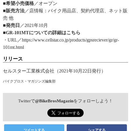
■希望小売価格
／オープン
■販売方法
／店情報：バイク用品店、契約代理店、ネット販
売 他
■発売日
／2021年10月
■GR-101MTについての詳細はこちら
・URL／https://www.cellstar.co.jp/products/gpsreciever/gr/gr-
101mt.html
リリース
セルスター工業株式会社（2021年10月22日発行）
バイクブロス・マガジンズ編集部
Twitterで
@BikeBrosMagazin
をフォローしよう！
ツイートする
シェアする