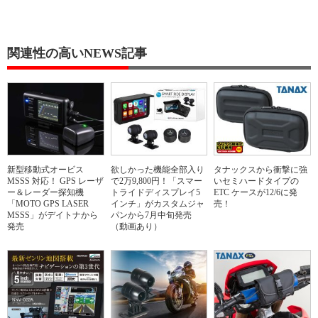
関連性の高いNEWS記事
新型移動式オービス
欲しかった機能全部入り
タナックスから衝撃に強
MSSS 対応！ GPS レーザ
で2万9,800円！「スマー
いセミハードタイプの
ー＆レーダー探知機
トライドディスプレイ5
ETC ケースが12/6に発
「MOTO GPS LASER
インチ」がカスタムジャ
売！
MSSS」がデイトナから
パンから7月中旬発売
発売
（動画あり）