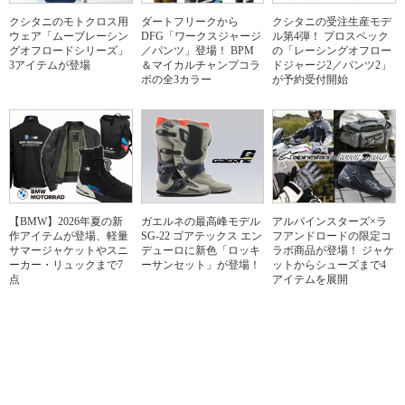
クシタニのモトクロス用
ダートフリークから
クシタニの受注生産モデ
ウェア「ムーブレーシン
DFG「ワークスジャージ
ル第4弾！ プロスペック
グオフロードシリーズ」
／パンツ」登場！ BPM
の「レーシングオフロー
3アイテムが登場
＆マイカルチャンプコラ
ドジャージ2／パンツ2」
ボの全3カラー
が予約受付開始
【BMW】2026年夏の新
ガエルネの最高峰モデル
アルパインスターズ×ラ
作アイテムが登場、軽量
SG-22 ゴアテックス エン
フアンドロードの限定コ
サマージャケットやスニ
デューロに新色「ロッキ
ラボ商品が登場！ ジャケ
ーカー・リュックまで7
ーサンセット」が登場！
ットからシューズまで4
点
アイテムを展開