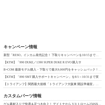
キャンペーン情報
新型「RESO」インカム発売記念！ 下取りキャンペーンを10/15まで延長して開
【KTM】「990 DUKE／1390 SUPER DUKE R EVO 購入サ
B+COM 最新モデル購入・下取りで最大9,000円をキャッシュバック！「B+F
【KTM】「890 SMT 購入サポートキャンペーン」を8/1～10/31まで実
【トライアンフ】関西最大規模「トライアンフ大阪東 開設準備室」がオープン！ 限定
カスタムパーツ情報
ゲル素材入りで快適＆足つき向上！ デイトナから Vストローム250SX用「快適ロ