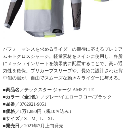
パフォーマンスを求めるライダーの期待に応えるプレミア
ムモトクロスジャージ。軽量素材をメインに使用し、各所
にメッシュインサートを効果的に配置することで、高い通
気性を確保。プリカーブスリーブや、長めに設計された背
中側の裾が、自由でスムーズな動きをライダーに与える。
■商品名
／テックスター ジャージ AMS21 LE
■カラー（全1色）
／グレー/イエローフロー/ブラック
■品番
／3762921-9051
■価格
／1万1,880円（税10％込み）
■サイズ
／S、M、L、XL
■発売日
／2021年7月上旬発売