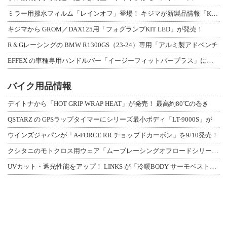
ミラー用撥水フィルム「レインオフ」登場！ キジマが新製品情報「KIJIMA NE
キジマから GROM／DAX125用「フォグランプKIT LED」が発売！
R＆Gレーシングの BMW R1300GS（23-24）専用「アルミ製アドベンチ
EFFEX の車種専用ハンドルバー「イージーフィットバープラス」に、MT-09／
バイク用品情報
デイトナから「HOT GRIP WRAP HEAT」が発売！ 最高約80℃の巻き
QSTARZ の GPSラップタイマーにシリーズ最小ボディ「LT-9000S」が
ウインズジャパンが「A-FORCE RR チョップドカーボン」を9/10発売！
クシタニのモトクロス用ウェア「ムーブレーシングオフロードシリーズ」3アイテムが登
UVカット・遮光性能をアップ！ LINKS が「冷暖BODY サーモベスト」改良