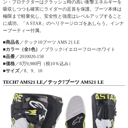
ン・プロテクターはクラッシュ時の高い衝撃エネルギーを
吸収しつつも確実にライダーの足首を保護。ブーツ本体は
極限まで軽量化し、安全性と強度はレベルアップすること
に成功。「A STAR」のヘリテージロゴをあしらう。インナ
ーブーティー付属。
■商品名
／テック10ブーツ AMS 21 LE
■カラー（全1色）
／ブラック/イエローフロー/ホワイト
■品番
／2010020-158
■価格
／8万9,980円（税10％込み）
■サイズ
／8、9、10
TECH7 AMS21 LE／テック7ブーツ AMS21 LE