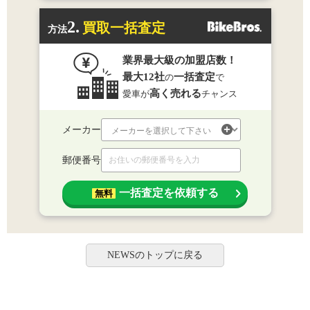
2.
買取一括査定
方法
業界最大級の加盟店数！
最大12社
一括査定
の
で
高く売れる
愛車が
チャンス
メーカー
郵便番号
一括査定を依頼する
無料
NEWSのトップに戻る