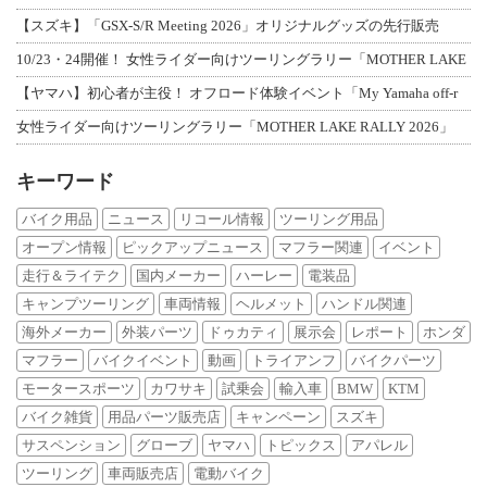
【スズキ】「GSX-S/R Meeting 2026」オリジナルグッズの先行販売
10/23・24開催！ 女性ライダー向けツーリングラリー「MOTHER LAKE
【ヤマハ】初心者が主役！ オフロード体験イベント「My Yamaha off-r
女性ライダー向けツーリングラリー「MOTHER LAKE RALLY 2026」
キーワード
バイク用品
ニュース
リコール情報
ツーリング用品
オープン情報
ピックアップニュース
マフラー関連
イベント
走行＆ライテク
国内メーカー
ハーレー
電装品
キャンプツーリング
車両情報
ヘルメット
ハンドル関連
海外メーカー
外装パーツ
ドゥカティ
展示会
レポート
ホンダ
マフラー
バイクイベント
動画
トライアンフ
バイクパーツ
モータースポーツ
カワサキ
試乗会
輸入車
BMW
KTM
バイク雑貨
用品パーツ販売店
キャンペーン
スズキ
サスペンション
グローブ
ヤマハ
トピックス
アパレル
ツーリング
車両販売店
電動バイク