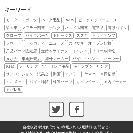
キーワード
モータースポーツ
バイク用品
BMW
ピックアップニュース
輸入車
マフラー関連
ホンダ
ハンドル関連
電装品
電動バイク
グローブ
バイクパーツ
トピックス
スズキ
トライアンフ
レポート
ドゥカティ
ニュース
カワサキ
オープン情報
用品パーツ販売店
走行＆ライテク
イベント
リコール情報
展示会
車両販売店
海外メーカー
バイクイベント
ハーレー
KTM
ツーリング
ツーリング用品
キャンプツーリング
サスペンション
試乗会
動画
マフラー
ヤマハ
車両情報
ヘルメット
バイク雑貨
外装パーツ
キャンペーン
国内メーカー
アパレル
会社概要
特定商取引法
利用規約
採用情報
お問合せ
個人情報保護方針
個人情報の取扱いについて
会員規約