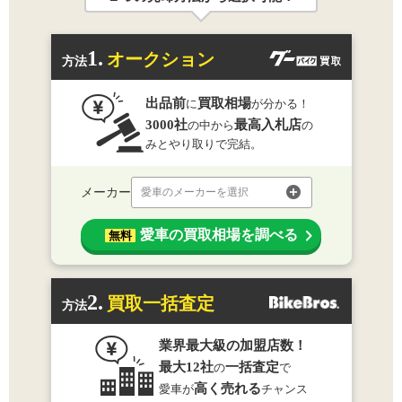
1.
オークション
方法
出品前
買取相場
に
が分かる！
3000社
最高入札店
の中から
の
みとやり取りで完結。
メーカー
愛車のメーカーを選択
愛車の買取相場を調べる
無料
2.
買取一括査定
方法
業界最大級の加盟店数！
最大12社
一括査定
の
で
高く売れる
愛車が
チャンス