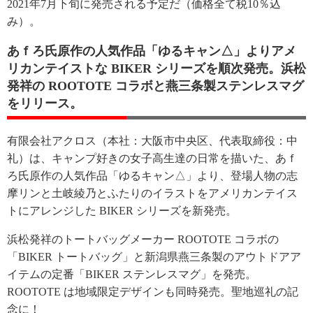
2021年7月下旬に発売される予定だ（価格全て税10％込
み）。
あｆろ氏原作の人気作品「ゆるキャン△」よりアメ
リカンテイストな BIKER シリーズを順次発売。浜松
発祥の ROOTOTE コラボと燕三条製ステンレスマグ
をリリース。
有限会社アクロス（本社：大阪市中央区、代表取締役：中
礼）は、キャンプ好きの女子高生達の日常を描いた、あｆ
ろ氏原作の人気作品「ゆるキャン△」より、登場人物の志
摩リンと土岐綾乃とふたりのイラストをアメリカンテイス
トにアレンジした BIKER シリーズを新発売。
浜松発祥のトートバッグメーカー ROOTOTE コラボの
「BIKER トートバッグ」と新潟県燕三条製のアウトドアア
イテムの定番「BIKER ステンレスマグ」を発売。
ROOTOTE は地域限定デザインも同時発売。聖地巡礼の記
念に！