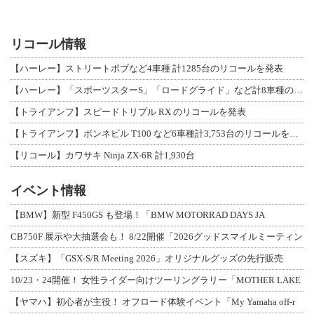
リコール情報
【ハーレー】ストリートボブなど4車種 計1285台のリコールを発表
【ハーレー】「スポーツスターS」「ロードグライド」など計8車種のリコールを発表
【トライアンフ】スピードトリプル RX のリコールを発表
【トライアンフ】ボンネビル T100 など6車種計3,753台のリコールを発表
【リコール】カワサキ Ninja ZX-6R 計1,930台
イベント情報
【BMW】新型 F450GS も登場！「BMW MOTORRAD DAYS JA
CB750F 展示や大抽選会も！ 8/22開催「2026グッドスマイルミーティン
【スズキ】「GSX-S/R Meeting 2026」オリジナルグッズの先行販売
10/23・24開催！ 女性ライダー向けツーリングラリー「MOTHER LAKE
【ヤマハ】初心者が主役！ オフロード体験イベント「My Yamaha off-r