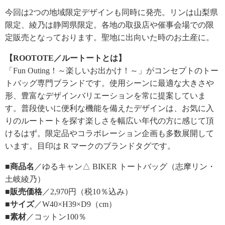
今回は2つの地域限定デザインも同時に発売。リンは山梨県
限定、綾乃は静岡県限定。各地の取扱店や催事会場での限
定販売となっております。聖地に出向いた時のお土産に。
【ROOTOTE／ルートートとは】
「Fun Outing！～楽しいお出かけ！～」がコンセプトのトー
トバッグ専門ブランドです。使用シーンに最適な大きさや
形、豊富なデザインバリエーションを常に提案していま
す。普段使いに便利な機能を備えたデザインは、お気に入
りのルートートを探す楽しさを幅広い年代の方に感じて頂
けるはず。限定品やコラボレーション企画も多数展開して
います。目印は R マークのブランドタグです。
■商品名
／ゆるキャン△ BIKER トートバッグ（志摩リン・
土岐綾乃）
■販売価格
／2,970円（税10％込み）
■サイズ
／W40×H39×D9（cm）
■素材
／コットン100％