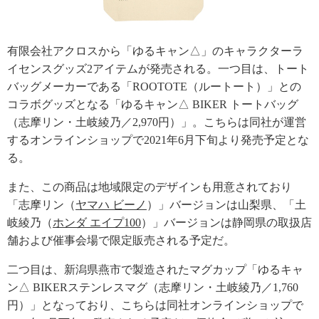
有限会社アクロスから「ゆるキャン△」のキャラクターラ
イセンスグッズ2アイテムが発売される。一つ目は、トート
バッグメーカーである「ROOTOTE（ルートート）」との
コラボグッズとなる「ゆるキャン△ BIKER トートバッグ
（志摩リン・土岐綾乃／2,970円）」。こちらは同社が運営
するオンラインショップで2021年6月下旬より発売予定とな
る。
また、この商品は地域限定のデザインも用意されており
「志摩リン（
ヤマハ ビーノ
）」バージョンは山梨県、「土
岐綾乃（
ホンダ エイプ100
）」バージョンは静岡県の取扱店
舗および催事会場で限定販売される予定だ。
二つ目は、新潟県燕市で製造されたマグカップ「ゆるキャ
ン△ BIKERステンレスマグ（志摩リン・土岐綾乃／1,760
円）」となっており、こちらは同社オンラインショップで