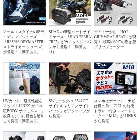
アールエスタイチの新ラ
SHAD の新型ハードサイ
デイトナから「HOT
イディングシューズ
ドケース「SHAD TERRA
GRIP WRAP HEAT」が発
「RSS016 DRYMASTER
TR27」がカスタムジャパ
売！ 最高約80℃の巻き型
ストライカー シューズ」
ンから登場！（動画あ
グリップヒーター
が登場！（動画あり）
り）
UVカット・遮光性能を
SWモテックの「V-LOC
スマホはポケット、ナビ
アップ！ LINKS が「冷
サイドキャリア／サイド
は目の前！ CIEL の前後
暖BODY サーモベスト」
バッグ」がアクティブか
ドラレコ付きスマートモ
改良モデルに新色を追加
ら発売！
ニター「M18」が LINKS
して発売（動画あり）
から発売