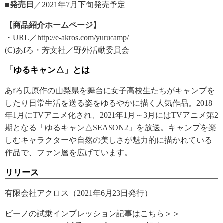
■発売日
／2021年7月下旬発売予定
【商品紹介ホームページ】
・URL／http://e-akros.com/yurucamp/
(C)あfろ・芳文社／野外活動委員会
「ゆるキャン△」とは
あfろ氏原作の山梨県を舞台に女子高校生たちがキャンプを
したり日常生活を送る姿をゆるやかに描く人気作品。2018
年1月にTVアニメ化され、2021年1月～3月にはTVアニメ第2
期となる「ゆるキャン△SEASON2」を放送。キャンプを楽
しむキャラクターや自然の美しさが魅力的に描かれている
作品で、ファン層を広げています。
リリース
有限会社アクロス（2021年6月23日発行）
ビーノの試乗インプレッション記事はこちら＞＞