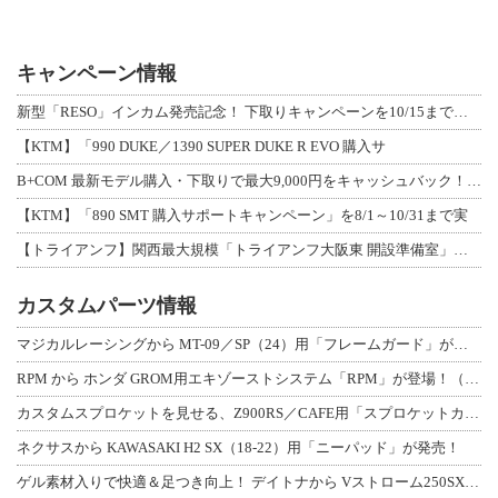
キャンペーン情報
新型「RESO」インカム発売記念！ 下取りキャンペーンを10/15まで延長して開
【KTM】「990 DUKE／1390 SUPER DUKE R EVO 購入サ
B+COM 最新モデル購入・下取りで最大9,000円をキャッシュバック！「B+F
【KTM】「890 SMT 購入サポートキャンペーン」を8/1～10/31まで実
【トライアンフ】関西最大規模「トライアンフ大阪東 開設準備室」がオープン！ 限定
カスタムパーツ情報
マジカルレーシングから MT-09／SP（24）用「フレームガード」が登場！
RPM から ホンダ GROM用エキゾーストシステム「RPM」が登場！（動画あり
カスタムスプロケットを見せる、Z900RS／CAFE用「スプロケットカバーフルキ
ネクサスから KAWASAKI H2 SX（18-22）用「ニーパッド」が発売！
ゲル素材入りで快適＆足つき向上！ デイトナから Vストローム250SX用「快適ロ