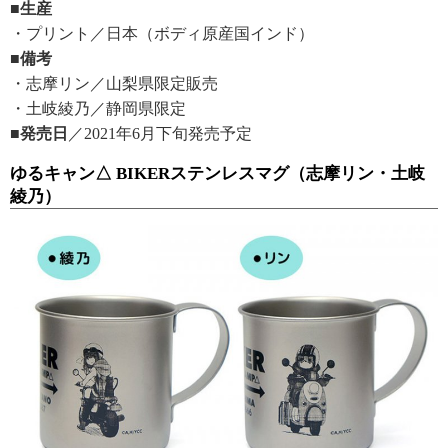
■生産
・プリント／日本（ボディ原産国インド）
■備考
・志摩リン／山梨県限定販売
・土岐綾乃／静岡県限定
■発売日
／2021年6月下旬発売予定
ゆるキャン△ BIKERステンレスマグ（志摩リン・土岐
綾乃）