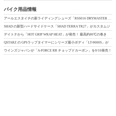
バイク用品情報
アールエスタイチの新ライディングシューズ「RSS016 DRYMASTER スト
SHAD の新型ハードサイドケース「SHAD TERRA TR27」がカスタムジ
デイトナから「HOT GRIP WRAP HEAT」が発売！ 最高約80℃の巻き
QSTARZ の GPSラップタイマーにシリーズ最小ボディ「LT-9000S」が
ウインズジャパンが「A-FORCE RR チョップドカーボン」を9/10発売！