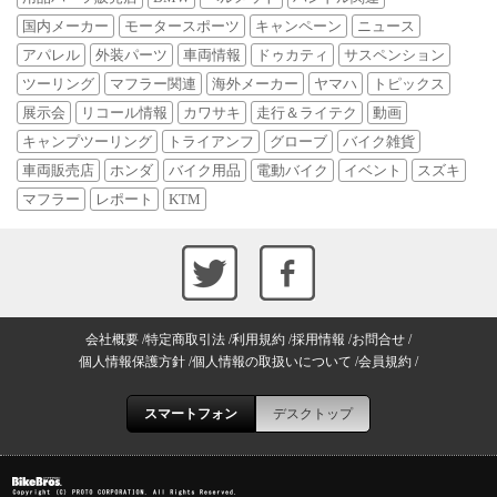
国内メーカー
モータースポーツ
キャンペーン
ニュース
アパレル
外装パーツ
車両情報
ドゥカティ
サスペンション
ツーリング
マフラー関連
海外メーカー
ヤマハ
トピックス
展示会
リコール情報
カワサキ
走行＆ライテク
動画
キャンプツーリング
トライアンフ
グローブ
バイク雑貨
車両販売店
ホンダ
バイク用品
電動バイク
イベント
スズキ
マフラー
レポート
KTM
会社概要
特定商取引法
利用規約
採用情報
お問合せ
個人情報保護方針
個人情報の取扱いについて
会員規約
スマートフォン
デスクトップ