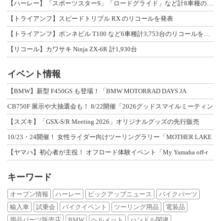
【ハーレー】「スポーツスターS」「ロードグライド」など計8車種のリコールを発表
【トライアンフ】スピードトリプル RX のリコールを発表
【トライアンフ】ボンネビル T100 など6車種計3,753台のリコールを発表
【リコール】カワサキ Ninja ZX-6R 計1,930台
イベント情報
【BMW】新型 F450GS も登場！「BMW MOTORRAD DAYS JA
CB750F 展示や大抽選会も！ 8/22開催「2026グッドスマイルミーティン
【スズキ】「GSX-S/R Meeting 2026」オリジナルグッズの先行販売
10/23・24開催！ 女性ライダー向けツーリングラリー「MOTHER LAKE
【ヤマハ】初心者が主役！ オフロード体験イベント「My Yamaha off-r
キーワード
オープン情報
ハーレー
ピックアップニュース
バイクパーツ
輸入車
試乗会
バイクイベント
ツーリング用品
電装品
用品パーツ販売店
BMW
ヘルメット
ハンドル関連