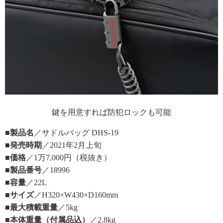
鍵を用意すれば防犯ロックも可能
■製品名
／サドルバッグ DHS-19
■発売時期
／2021年2月上旬
■価格
／1万7,000円（税抜き）
■製品番号
／18996
■容量
／22L
■サイズ
／H320×W430×D160mm
■最大積載重量
／5kg
■本体重量（付属品込）
／2.8kg