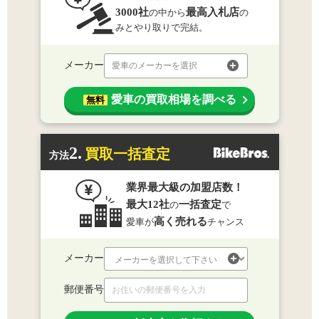
3000社
最高入札店
の中から
の
みとやり取りで完結。
メーカー
愛車のメーカーを選択
愛車の買取相場を調べる
無料
2.
買取一括査定
方法
業界最大級の加盟店数！
最大12社
一括査定
の
で
高く売れる
愛車が
チャンス
メーカー
郵便番号