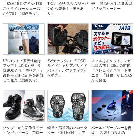
「RSS016 DRYMASTER
TR27」がカスタムジャパ
売！ 最高約80℃の巻き型
ストライカー シューズ」
ンから登場！（動画あ
グリップヒーター
が登場！（動画あり）
り）
UVカット・遮光性能を
SWモテックの「V-LOC
スマホはポケット、ナビ
アップ！ LINKS が「冷
サイドキャリア／サイド
は目の前！ CIEL の前後
暖BODY サーモベスト」
バッグ」がアクティブか
ドラレコ付きスマートモ
改良モデルに新色を追加
ら発売！
ニター「M18」が LINKS
して発売（動画あり）
から発売
クシタニから新作ライデ
軽量・高通気のプロテク
パールビガーブルーを再
ィングシューズ「フロー
ター「CE-LEVEL1 エア
現！ スズキコラボの