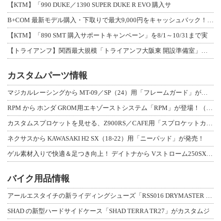
【KTM】「990 DUKE／1390 SUPER DUKE R EVO 購入サ
B+COM 最新モデル購入・下取りで最大9,000円をキャッシュバック！「B+F
【KTM】「890 SMT 購入サポートキャンペーン」を8/1～10/31まで実
【トライアンフ】関西最大規模「トライアンフ大阪東 開設準備室」がオープン！ 限定
カスタムパーツ情報
マジカルレーシングから MT-09／SP（24）用「フレームガード」が登場！
RPM から ホンダ GROM用エキゾーストシステム「RPM」が登場！（動画あり
カスタムスプロケットを見せる、Z900RS／CAFE用「スプロケットカバーフルキ
ネクサスから KAWASAKI H2 SX（18-22）用「ニーパッド」が発売！
ゲル素材入りで快適＆足つき向上！ デイトナから Vストローム250SX用「快適ロ
バイク用品情報
アールエスタイチの新ライディングシューズ「RSS016 DRYMASTER スト
SHAD の新型ハードサイドケース「SHAD TERRA TR27」がカスタムジ