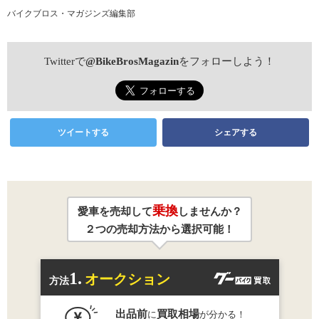
バイクブロス・マガジンズ編集部
Twitterで
@BikeBrosMagazin
をフォローしよう！
ツイートする
シェアする
乗換
愛車を売却して
しませんか？
２つの売却方法から選択可能！
1.
オークション
方法
出品前
買取相場
に
が分かる！