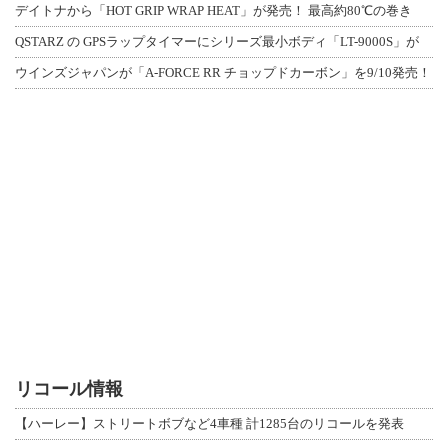
デイトナから「HOT GRIP WRAP HEAT」が発売！ 最高約80℃の巻き
QSTARZ の GPSラップタイマーにシリーズ最小ボディ「LT-9000S」が
ウインズジャパンが「A-FORCE RR チョップドカーボン」を9/10発売！
リコール情報
【ハーレー】ストリートボブなど4車種 計1285台のリコールを発表