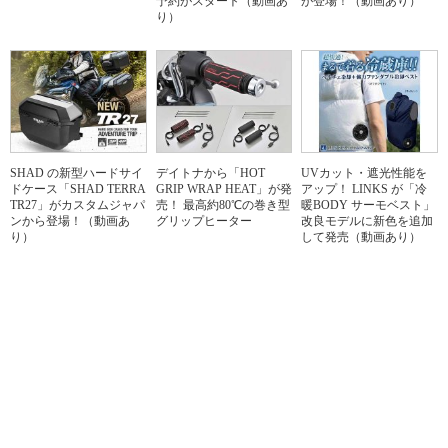
予約がスタート（動画あ
が登場！（動画あり）
り）
SHAD の新型ハードサイ
デイトナから「HOT
UVカット・遮光性能を
ドケース「SHAD TERRA
GRIP WRAP HEAT」が発
アップ！ LINKS が「冷
TR27」がカスタムジャパ
売！ 最高約80℃の巻き型
暖BODY サーモベスト」
ンから登場！（動画あ
グリップヒーター
改良モデルに新色を追加
り）
して発売（動画あり）