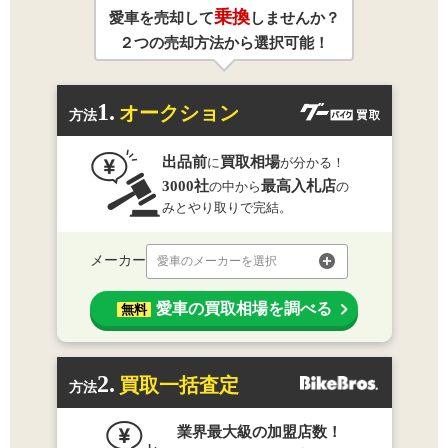
乗換
愛車を売却して
しませんか？
２つの売却方法から選択可能！
1.
オークション
方法
出品前
買取相場
に
が分かる！
3000社
最高入札店
の中から
の
みとやり取りで完結。
メーカー
愛車のメーカーを選択
愛車の買取相場を調べる
無料
2.
買取一括査定
方法
業界最大級の加盟店数！