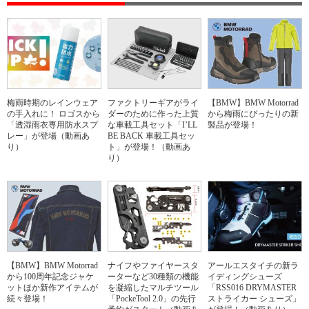
梅雨時期のレインウェア
ファクトリーギアがライ
【BMW】BMW Motorrad
の手入れに！ ロゴスから
ダーのために作った上質
から梅雨にぴったりの新
「透湿雨衣専用防水スプ
な車載工具セット「I’LL
製品が登場！
レー」が登場（動画あ
BE BACK 車載工具セッ
り）
ト」が登場！（動画あ
り）
【BMW】BMW Motorrad
ナイフやファイヤースタ
アールエスタイチの新ラ
から100周年記念ジャケ
ーターなど30種類の機能
イディングシューズ
ットほか新作アイテムが
を凝縮したマルチツール
「RSS016 DRYMASTER
続々登場！
「PockeTool 2.0」の先行
ストライカー シューズ」