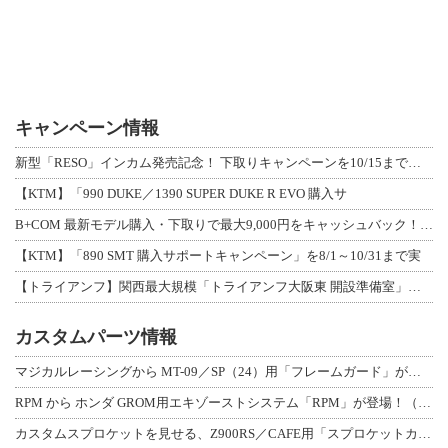
キャンペーン情報
新型「RESO」インカム発売記念！ 下取りキャンペーンを10/15まで延長して開
【KTM】「990 DUKE／1390 SUPER DUKE R EVO 購入サ
B+COM 最新モデル購入・下取りで最大9,000円をキャッシュバック！「B+F
【KTM】「890 SMT 購入サポートキャンペーン」を8/1～10/31まで実
【トライアンフ】関西最大規模「トライアンフ大阪東 開設準備室」がオープン！ 限定
カスタムパーツ情報
マジカルレーシングから MT-09／SP（24）用「フレームガード」が登場！
RPM から ホンダ GROM用エキゾーストシステム「RPM」が登場！（動画あり
カスタムスプロケットを見せる、Z900RS／CAFE用「スプロケットカバーフルキ