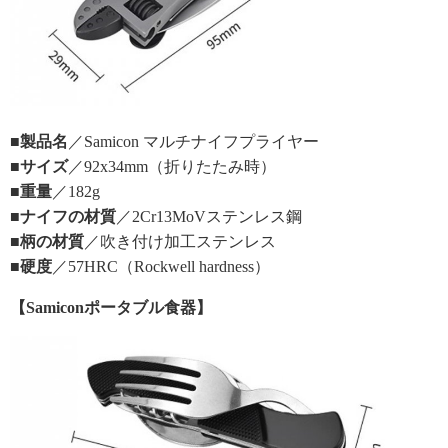
■製品名
／Samicon マルチナイフプライヤー
■サイズ
／92x34mm（折りたたみ時）
■重量
／182g
■ナイフの材質
／2Cr13MoVステンレス鋼
■柄の材質
／吹き付け加工ステンレス
■硬度
／57HRC（Rockwell hardness）
【Samiconポータブル食器】