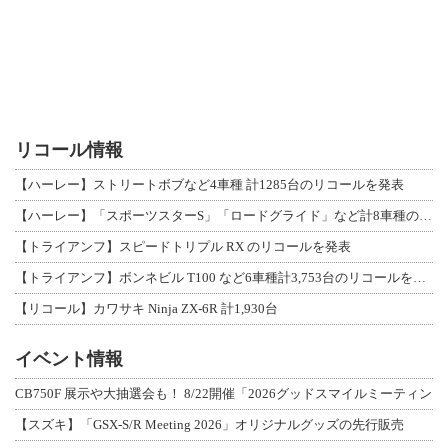
リコール情報
【ハーレー】ストリートボブなど4車種 計1285台のリコールを発表
【ハーレー】「スポーツスターS」「ロードグライド」など計8車種のリコールを発表
【トライアンフ】スピードトリプル RX のリコールを発表
【トライアンフ】ボンネビル T100 など6車種計3,753台のリコールを発表
【リコール】カワサキ Ninja ZX-6R 計1,930台
イベント情報
CB750F 展示や大抽選会も！ 8/22開催「2026グッドスマイルミーティン
【スズキ】「GSX-S/R Meeting 2026」オリジナルグッズの先行販売