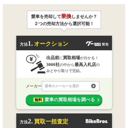
乗換
愛車を売却して
しませんか？
２つの売却方法から選択可能！
1.
オークション
方法
出品前
買取相場
に
が分かる！
3000社
最高入札店
の中から
の
みとやり取りで完結。
メーカー
愛車のメーカーを選択
愛車の買取相場を調べる
無料
2.
買取一括査定
方法