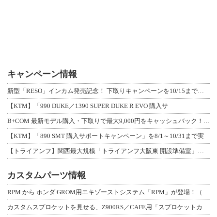
キャンペーン情報
新型「RESO」インカム発売記念！ 下取りキャンペーンを10/15まで延長して開
【KTM】「990 DUKE／1390 SUPER DUKE R EVO 購入サ
B+COM 最新モデル購入・下取りで最大9,000円をキャッシュバック！「B+F
【KTM】「890 SMT 購入サポートキャンペーン」を8/1～10/31まで実
【トライアンフ】関西最大規模「トライアンフ大阪東 開設準備室」がオープン！ 限定
カスタムパーツ情報
RPM から ホンダ GROM用エキゾーストシステム「RPM」が登場！（動画あり
カスタムスプロケットを見せる、Z900RS／CAFE用「スプロケットカバーフルキ