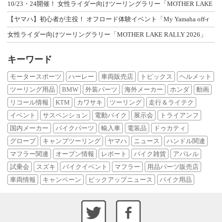
10/23・24開催！ 女性ライダー向けツーリングラリー「MOTHER LAKE
【ヤマハ】初心者が主役！ オフロード体験イベント「My Yamaha off-r
女性ライダー向けツーリングラリー「MOTHER LAKE RALLY 2026」
キーワード
モータースポーツ
ハーレー
車両販売店
トピックス
ヘルメット
ツーリング用品
BMW
外装パーツ
海外メーカー
ホンダ
動画
リコール情報
KTM
カワサキ
ツーリング
走行＆ライテク
イベント
サスペンション
電動バイク
展示会
トライアンフ
国内メーカー
バイクパーツ
輸入車
電装品
ドゥカティ
グローブ
キャンプツーリング
ヤマハ
ニュース
ハンドル関連
マフラー関連
オープン情報
レポート
バイク雑貨
アパレル
試乗会
スズキ
バイクイベント
マフラー
用品パーツ販売店
車両情報
キャンペーン
ピックアップニュース
バイク用品