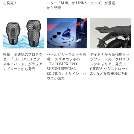
ら発売！
ニター「M18」が LINKS
ューズ」が登場！
から発売
軽量・高通気のプロテク
パールビガーブルーを再
デイトナから高強度トッ
ター「CE-LEVEL1 エア
現！ スズキコラボの
ププレートの「クロスリ
スルーパッド」がラフア
「B+COM 7X EVO
ンクキャリア」発売！
ンドロードから発売
SUZUKI SPECIAL
GB350S や Vストローム
EDITION」をサイン・ハ
250 など多数車種に対応
ウスが発売