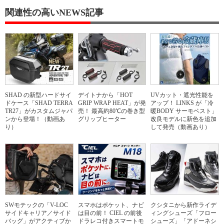
関連性の高いNEWS記事
SHAD の新型ハードサイ
デイトナから「HOT
UVカット・遮光性能を
ドケース「SHAD TERRA
GRIP WRAP HEAT」が発
アップ！ LINKS が「冷
TR27」がカスタムジャパ
売！ 最高約80℃の巻き型
暖BODY サーモベスト」
ンから登場！（動画あ
グリップヒーター
改良モデルに新色を追加
り）
して発売（動画あり）
SWモテックの「V-LOC
スマホはポケット、ナビ
クシタニから新作ライデ
サイドキャリア／サイド
は目の前！ CIEL の前後
ィングシューズ「フロー
バッグ」がアクティブか
ドラレコ付きスマートモ
シューズ」「アドーネシ