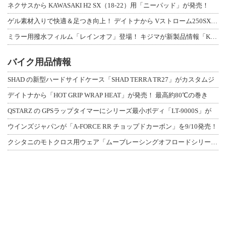
ネクサスから KAWASAKI H2 SX（18-22）用「ニーパッド」が発売！
ゲル素材入りで快適＆足つき向上！ デイトナから Vストローム250SX用「快適ロ
ミラー用撥水フィルム「レインオフ」登場！ キジマが新製品情報「KIJIMA NE
バイク用品情報
SHAD の新型ハードサイドケース「SHAD TERRA TR27」がカスタムジ
デイトナから「HOT GRIP WRAP HEAT」が発売！ 最高約80℃の巻き
QSTARZ の GPSラップタイマーにシリーズ最小ボディ「LT-9000S」が
ウインズジャパンが「A-FORCE RR チョップドカーボン」を9/10発売！
クシタニのモトクロス用ウェア「ムーブレーシングオフロードシリーズ」3アイテムが登