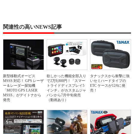
関連性の高いNEWS記事
新型移動式オービス
欲しかった機能全部入り
タナックスから衝撃に強
MSSS 対応！ GPS レーザ
で2万9,800円！「スマー
いセミハードタイプの
ー＆レーダー探知機
トライドディスプレイ5
ETC ケースが12/6に発
「MOTO GPS LASER
インチ」がカスタムジャ
売！
MSSS」がデイトナから
パンから7月中旬発売
発売
（動画あり）