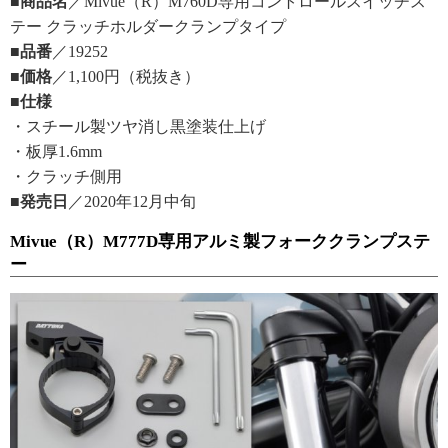
■商品名
／Mivue（R）M760D専用コントロールスイッチス
テー クラッチホルダークランプタイプ
■品番
／19252
■価格
／1,100円（税抜き）
■仕様
・スチール製ツヤ消し黒塗装仕上げ
・板厚1.6mm
・クラッチ側用
■発売日
／2020年12月中旬
Mivue（R）M777D専用アルミ製フォーククランプステ
ー