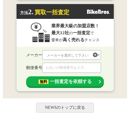
2.
買取一括査定
方法
業界最大級の加盟店数！
最大12社
一括査定
の
で
高く売れる
愛車が
チャンス
メーカー
郵便番号
一括査定を依頼する
無料
NEWSのトップに戻る