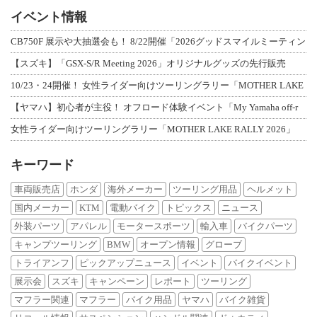
イベント情報
CB750F 展示や大抽選会も！ 8/22開催「2026グッドスマイルミーティン
【スズキ】「GSX-S/R Meeting 2026」オリジナルグッズの先行販売
10/23・24開催！ 女性ライダー向けツーリングラリー「MOTHER LAKE
【ヤマハ】初心者が主役！ オフロード体験イベント「My Yamaha off-r
女性ライダー向けツーリングラリー「MOTHER LAKE RALLY 2026」
キーワード
車両販売店
ホンダ
海外メーカー
ツーリング用品
ヘルメット
国内メーカー
KTM
電動バイク
トピックス
ニュース
外装パーツ
アパレル
モータースポーツ
輸入車
バイクパーツ
キャンプツーリング
BMW
オープン情報
グローブ
トライアンフ
ピックアップニュース
イベント
バイクイベント
展示会
スズキ
キャンペーン
レポート
ツーリング
マフラー関連
マフラー
バイク用品
ヤマハ
バイク雑貨