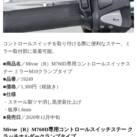
コントロールスイッチを取り付ける際に便利なステー。ミ
ラー取付部に装着可能。
■商品名
／Mivue（R）M760D専用コントロールスイッチス
テー ミラーM10クランプタイプ
■品番
／19249
■価格
／1,300円（税抜き）
■仕様
・スチール製ツヤ消し黒塗装仕上げ
・板厚1.6mm
■発売日
／2020年12月中旬
Mivue（R）M760D専用コントロールスイッチステー ク
ラッチホルダークランプタイプ