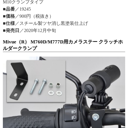
M10クランプタイプ
■品番
／19245
■価格
／900円（税抜き）
■仕様
／スチール製ツヤ消し黒塗装仕上げ
■発売日
／2020年12月中旬
Mivue（R） M760D/M777D用カメラステー クラッチホ
ルダークランプ