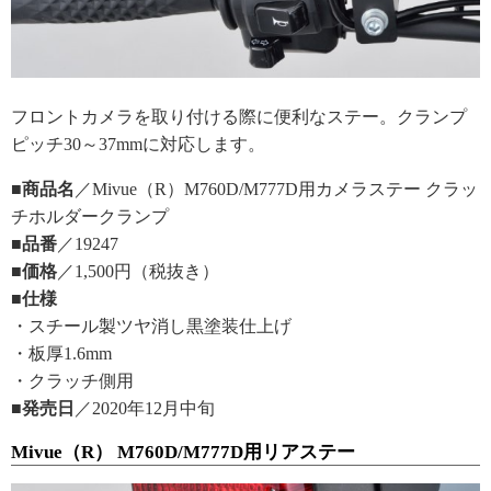
フロントカメラを取り付ける際に便利なステー。クランプ
ピッチ30～37mmに対応します。
■商品名
／Mivue（R）M760D/M777D用カメラステー クラッ
チホルダークランプ
■品番
／19247
■価格
／1,500円（税抜き）
■仕様
・スチール製ツヤ消し黒塗装仕上げ
・板厚1.6mm
・クラッチ側用
■発売日
／2020年12月中旬
Mivue（R） M760D/M777D用リアステー