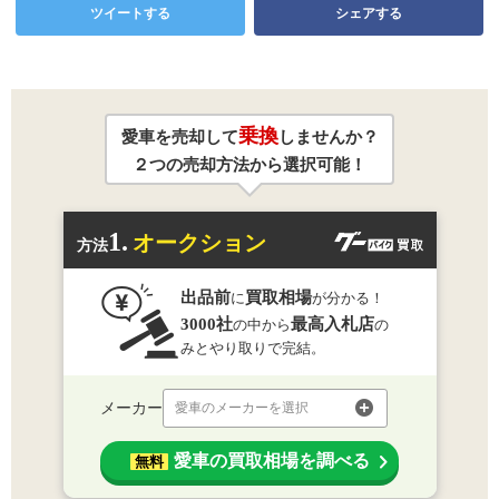
ツイートする
シェアする
乗換
愛車を売却して
しませんか？
２つの売却方法から選択可能！
1.
オークション
方法
出品前
買取相場
に
が分かる！
3000社
最高入札店
の中から
の
みとやり取りで完結。
メーカー
愛車のメーカーを選択
愛車の買取相場を調べる
無料