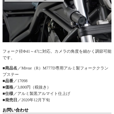
フォーク径Φ41～47に対応。カメラの角度を細かく調節可能
です。
■商品名
／Mivue（R）M777D専用アルミ製フォーククラン
プステー
■品番
／17098
■価格
／3,800円（税抜き）
■仕様
／アルミ製黒アルマイト仕上げ
■発売日
／2020年12月下旬
お問い合わせ