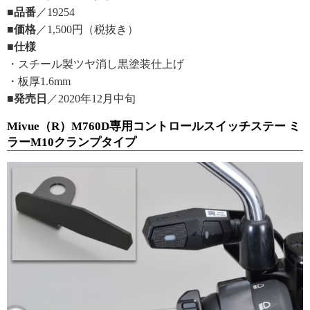
■品番
／19254
■価格
／1,500円（税抜き）
■仕様
・スチール製ツヤ消し黒塗装仕上げ
・板厚1.6mm
■発売日
／2020年12月中旬
Mivue（R）M760D専用コントロールスイッチステー ミ
ラーM10クランプタイプ