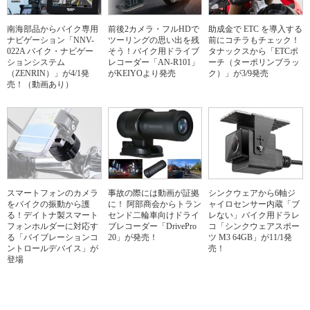
南海部品からバイク専用
前後2カメラ・フルHDで
助成金で ETC を導入する
ナビゲーション「NNV-
ツーリングの思い出を残
前にコチラもチェック！
022A バイク・ナビゲー
そう！バイク用ドライブ
タナックスから「ETCポ
ションシステム
レコーダー「AN-R101」
ーチ（ターポリンブラッ
（ZENRIN）」が4/1発
がKEIYOより発売
ク）」が3/9発売
売！（動画あり）
スマートフォンのカメラ
事故の際には動画が証拠
シンクウェアから6軸ジ
をバイクの振動から護
に！ 阿部商会からトラン
ャイロセンサー内蔵「ブ
る！デイトナ製スマート
センド二輪車向けドライ
レない」バイク用ドラレ
フォンホルダーに対応す
ブレコーダー「DrivePro
コ「シンクウェアスポー
る「バイブレーションコ
20」が発売！
ツ M3 64GB」が11/1発
ントロールデバイス」が
売！
登場