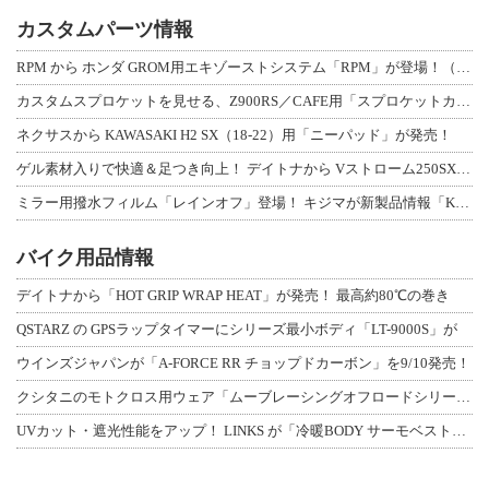
カスタムパーツ情報
RPM から ホンダ GROM用エキゾーストシステム「RPM」が登場！（動画あり
カスタムスプロケットを見せる、Z900RS／CAFE用「スプロケットカバーフルキ
ネクサスから KAWASAKI H2 SX（18-22）用「ニーパッド」が発売！
ゲル素材入りで快適＆足つき向上！ デイトナから Vストローム250SX用「快適ロ
ミラー用撥水フィルム「レインオフ」登場！ キジマが新製品情報「KIJIMA NE
バイク用品情報
デイトナから「HOT GRIP WRAP HEAT」が発売！ 最高約80℃の巻き
QSTARZ の GPSラップタイマーにシリーズ最小ボディ「LT-9000S」が
ウインズジャパンが「A-FORCE RR チョップドカーボン」を9/10発売！
クシタニのモトクロス用ウェア「ムーブレーシングオフロードシリーズ」3アイテムが登
UVカット・遮光性能をアップ！ LINKS が「冷暖BODY サーモベスト」改良