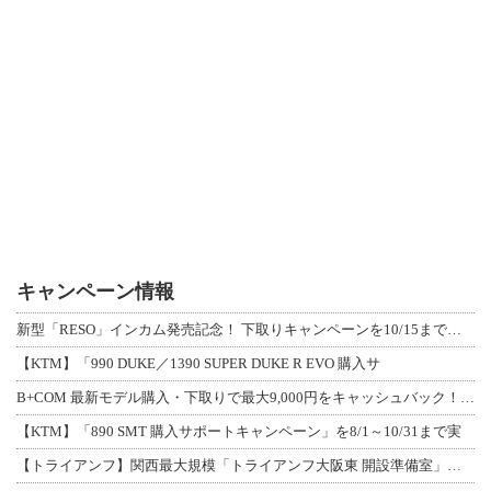
キャンペーン情報
新型「RESO」インカム発売記念！ 下取りキャンペーンを10/15まで延長して開
【KTM】「990 DUKE／1390 SUPER DUKE R EVO 購入サ
B+COM 最新モデル購入・下取りで最大9,000円をキャッシュバック！「B+F
【KTM】「890 SMT 購入サポートキャンペーン」を8/1～10/31まで実
【トライアンフ】関西最大規模「トライアンフ大阪東 開設準備室」がオープン！ 限定